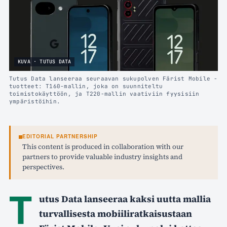
KUVA · TUTUS DATA
Tutus Data lanseeraa seuraavan sukupolven Färist Mobile -
tuotteet: T160-mallin, joka on suunniteltu
toimistokäyttöön, ja T220-mallin vaativiin fyysisiin
ympäristöihin.
EDITORIAL PARTNERSHIP
This content is produced in collaboration with our
partners to provide valuable industry insights and
perspectives.
T
utus Data lanseeraa kaksi uutta mallia
turvallisesta mobiiliratkaisustaan