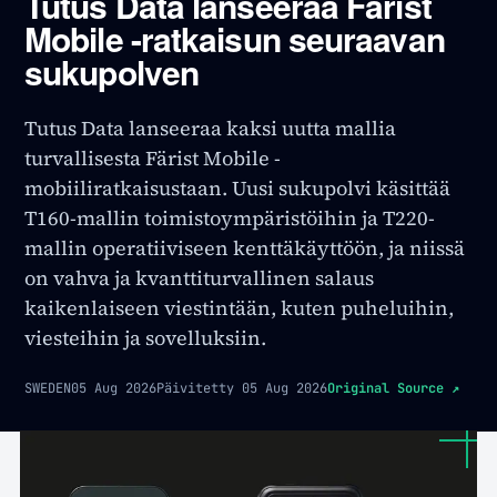
Tutus Data lanseeraa Färist
Mobile -ratkaisun seuraavan
sukupolven
Tutus Data lanseeraa kaksi uutta mallia
turvallisesta Färist Mobile -
mobiiliratkaisustaan. Uusi sukupolvi käsittää
T160-mallin toimistoympäristöihin ja T220-
mallin operatiiviseen kenttäkäyttöön, ja niissä
on vahva ja kvanttiturvallinen salaus
kaikenlaiseen viestintään, kuten puheluihin,
viesteihin ja sovelluksiin.
SWEDEN
05 Aug 2026
Päivitetty
05 Aug 2026
Original Source
↗