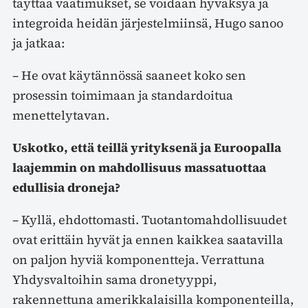
täyttää vaatimukset, se voidaan hyväksyä ja
integroida heidän järjestelmiinsä, Hugo sanoo
ja jatkaa:
– He ovat käytännössä saaneet koko sen
prosessin toimimaan ja standardoitua
menettelytavan.
Uskotko, että teillä yrityksenä ja Euroopalla
laajemmin on mahdollisuus massatuottaa
edullisia droneja?
– Kyllä, ehdottomasti. Tuotantomahdollisuudet
ovat erittäin hyvät ja ennen kaikkea saatavilla
on paljon hyviä komponentteja. Verrattuna
Yhdysvaltoihin sama dronetyyppi,
rakennettuna amerikkalaisilla komponenteilla,