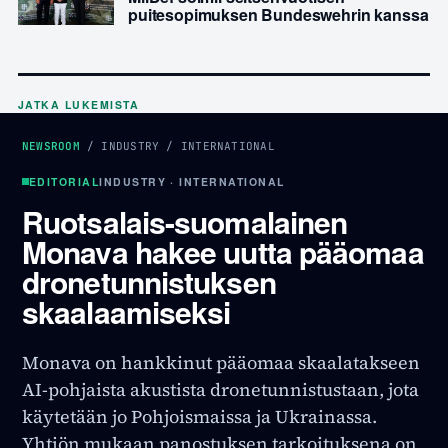
puitesopimuksen Bundeswehrin kanssa
JATKA LUKEMISTA
NEWSROOM
/
INDUSTRY
/
INTERNATIONAL
EDITORIAL
INDUSTRY · INTERNATIONAL
Ruotsalais-suomalainen
Monava hakee uutta pääomaa
dronetunnistuksen
skaalaamiseksi
Monava on hankkinut pääomaa skaalatakseen
AI-pohjaista akustista dronetunnistustaan, jota
käytetään jo Pohjoismaissa ja Ukrainassa.
Yhtiön mukaan panostuksen tarkoituksena on