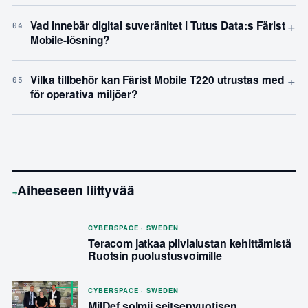
+
Vad innebär digital suveränitet i Tutus Data:s Färist
04
Mobile-lösning?
+
Vilka tillbehör kan Färist Mobile T220 utrustas med
05
för operativa miljöer?
Aiheeseen liittyvää
→
CYBERSPACE · SWEDEN
Teracom jatkaa pilvialustan kehittämistä
Ruotsin puolustusvoimille
CYBERSPACE · SWEDEN
MilDef solmii seitsenvuotisen