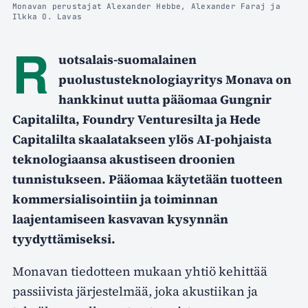
Monavan perustajat Alexander Hebbe, Alexander Faraj ja
Ilkka O. Lavas
R
uotsalais-suomalainen
puolustusteknologiayritys Monava on
hankkinut uutta pääomaa Gungnir
Capitalilta, Foundry Venturesilta ja Hede
Capitalilta skaalatakseen ylös AI-pohjaista
teknologiaansa akustiseen droonien
tunnistukseen. Pääomaa käytetään tuotteen
kommersialisointiin ja toiminnan
laajentamiseen kasvavan kysynnän
tyydyttämiseksi.
Monavan tiedotteen mukaan yhtiö kehittää
passiivista järjestelmää, joka akustiikan ja