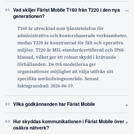
–
Vad skiljer Färist Mobile T160 från T220 i den nya
01
generationen?
T160 är utvecklad som tjänstetelefon för
administrativa och kontorsbaserade verksamheter,
medan T220 är konstruerad för fält och operativa
miljöer. T220 är MIL-standardcertifierad och IP68-
klassad, vilket ger ett robust skydd i krävande
förhållanden. De två modellerna ger
organisationer möjlighet att välja utifrån sitt
specifika användningsområde. Senast
faktagranskad: 2026-06-19.
+
Vilka godkännanden har Färist Mobile
02
+
Hur skyddas kommunikationen i Färist Mobile över
03
osäkra nätverk?