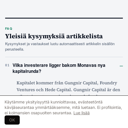
FAQ
Yleisiä kysymyksiä artikkelista
Kysymykset ja vastaukset luotu automaattisesti artikkelin sisällön
perusteella.
–
Vilka investerare ligger bakom Monavas nya
01
kapitalrunda?
Kapitalet kommer från Gungnir Capital, Foundry
Ventures och Hede Capital. Gungnir Capital är den
största investeraren i rundan, och fondens
Käytämme yksityisyyttä kunnioittavaa, evästeetöntä
managing partner Max Villman tar samtidigt plats i
kävijäseurantaa ymmärtääksemme, mitä luetaan. Ei profilointia,
Monavas styrelse. Kapitalet ska användas för att
ei kolmansien osapuolten seurantaa.
Lue lisää
skala upp och kommersialisera bolagets teknik.
OK
Senast faktagranskad: 2026-08-04.