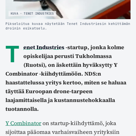
KUVA · TENET INDUSTRIES
Pikseloitua kuvaa näytetään Tenet Industriesin kehittämän
droinin esikatselu.
T
enet Industries
-startup, jonka kolme
opiskelijaa perusti Tukholmassa
(Ruotsi), on äskettäin hyväksytty Y
Combinator -kiihdyttämöön. NDS:n
haastattelussa yritys kertoo, miten se haluaa
täyttää Euroopan drone-tarpeen
laajamittaisella ja kustannustehokkaalla
tuotannolla.
Y Combinator
on startup-kiihdyttämö, joka
sijoittaa pääomaa varhaisvaiheen yrityksiin