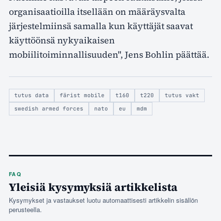
organisaatioilla itsellään on määräysvalta
järjestelmiinsä samalla kun käyttäjät saavat
käyttöönsä nykyaikaisen
mobiilitoiminnallisuuden", Jens Bohlin päättää.
tutus data
färist mobile
t160
t220
tutus vakt
swedish armed forces
nato
eu
mdm
FAQ
Yleisiä kysymyksiä artikkelista
Kysymykset ja vastaukset luotu automaattisesti artikkelin sisällön
perusteella.