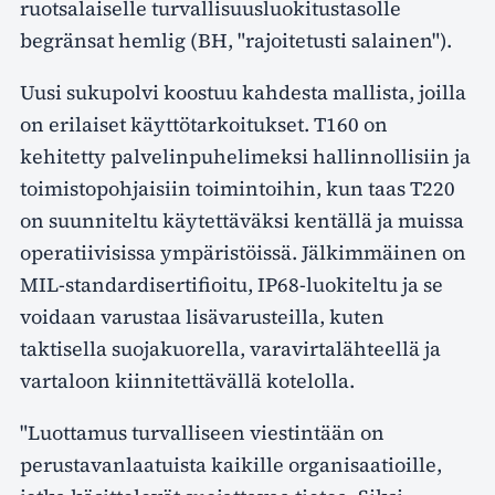
ruotsalaiselle turvallisuusluokitustasolle
begränsat hemlig (BH, "rajoitetusti salainen").
Uusi sukupolvi koostuu kahdesta mallista, joilla
on erilaiset käyttötarkoitukset. T160 on
kehitetty palvelinpuhelimeksi hallinnollisiin ja
toimistopohjaisiin toimintoihin, kun taas T220
on suunniteltu käytettäväksi kentällä ja muissa
operatiivisissa ympäristöissä. Jälkimmäinen on
MIL-standardisertifioitu, IP68-luokiteltu ja se
voidaan varustaa lisävarusteilla, kuten
taktisella suojakuorella, varavirtalähteellä ja
vartaloon kiinnitettävällä kotelolla.
"Luottamus turvalliseen viestintään on
perustavanlaatuista kaikille organisaatioille,