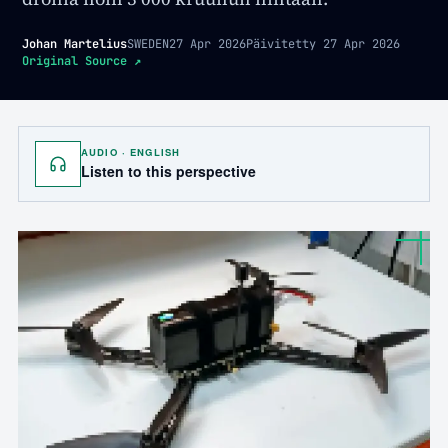
Johan Martelius
SWEDEN
27 Apr 2026
Päivitetty
27 Apr 2026
Original Source
↗
AUDIO · ENGLISH
Listen to this perspective