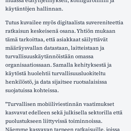
muassa etätyhjennyksen, konfiguroinnin ja
käytäntöjen hallinnan.
Tutus kuvailee myös digitaalista suvereniteettia
ratkaisun keskeisenä osana. Yhtiön mukaan
tämä tarkoittaa, että asiakkaat säilyttävät
määräysvallan datastaan, laitteistaan ja
turvallisuuskäytännöistään omassa
organisaatiossaan. Samalla kehityksestä ja
käytöstä huolehtii turvallisuusluokiteltu
henkilöstö, ja data sijaitsee ruotsalaisissa
suojatuissa kohteissa.
"Turvallisen mobiiliviestinnän vaatimukset
kasvavat edelleen sekä julkisella sektorilla että
puolustukseen liittyvissä toiminnoissa.
Näemme kasvavan tarpeen ratkaisuille, joissa