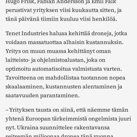
Hugo Frisk, Fabian Andersson ja Emil Falk
perustivat yrityksen viisi kuukautta sitten, ja
tänä päivänä tiimiin kuuluu viisi henkilöä.
Tenet Industries haluaa kehittää droneja, jotka
voidaan massatuottaa alhaisin kustannuksin.
Yritys on muun muassa kehittänyt oman
laitteisto- ja ohjelmistoalustan, joka on
optimoitu automatisoitua valmistusta varten.
Tavoitteena on mahdollistaa tuotannon nopea
skaalaaminen, kustannusten alentaminen ja
saatavuuden parantaminen.
– Yrityksen tausta on siinä, että näemme tämän
yhtenä Euroopan tärkeimmistä ongelmista juuri
nyt. Ukraina suunnittelee rakentavansa
seitsemän miljoonaa dronea tänä vuonna.