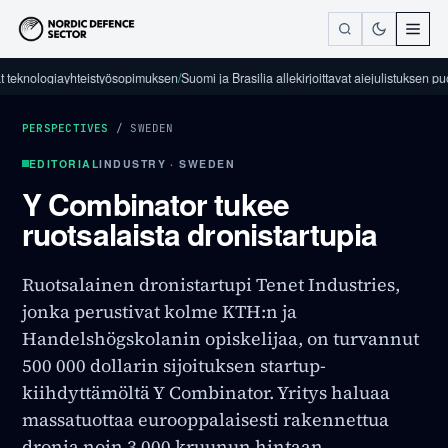
nologiayhteistyösopimuksen
/
Suomi ja Brasilia allekirjoittavat aiejulistuksen puolustus
PERSPECTIVES
/
SWEDEN
EDITORIAL
INDUSTRY · SWEDEN
Y Combinator tukee
ruotsalaista dronistartupia
Ruotsalainen dronistartupi Tenet Industries,
jonka perustivat kolme KTH:n ja
Handelshögskolanin opiskelijaa, on turvannut
500 000 dollarin sijoituksen startup-
kiihdyttämöltä Y Combinator. Yritys haluaa
massatuottaa eurooppalaisesti rakennettua
dronia noin 3 000 kruunun hintaan.