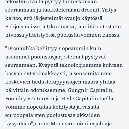
tekoälyn avulla pystyy tunnistamaan,
seuraamaan ja luokittelemaan droonit. Yritys
kertoo, että järjestelmät ovat jo käytössä
Pohjoismaissa ja Ukrainassa, ja niitä on testattu
tiiviissä yhteistyössä puolustusvoimien kanssa.
"Droonuhka kehittyy nopeammin kuin
useimmat puolustusjärjestelmät pystyvät
seuraamaan. Kysyntä teknologiaamme kohtaan
kasvaa nyt voimakkaasti, ja sensoreitamme
koskevien tiedustelupyyntöjen määrä ylittää
päivittäin odotuksemme. Gungnir Capitalin,
Foundry Venturesin ja Hede Capitalin tuella
voimme nopeuttaa kehitystä ja vastata
eurooppalaisten puolustusasiakkaiden
kysyntään", sanoo Monavan toimitusjohtaja