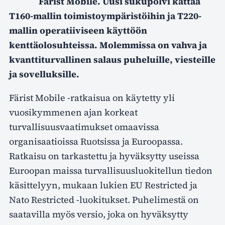
Färist Mobile. Uusi sukupolvi kattaa
T160-mallin toimistoympäristöihin ja T220-
mallin operatiiviseen käyttöön
kenttäolosuhteissa. Molemmissa on vahva ja
kvanttiturvallinen salaus puheluille, viesteille
ja sovelluksille.
Färist Mobile -ratkaisua on käytetty yli
vuosikymmenen ajan korkeat
turvallisuusvaatimukset omaavissa
organisaatioissa Ruotsissa ja Euroopassa.
Ratkaisu on tarkastettu ja hyväksytty useissa
Euroopan maissa turvallisuusluokitellun tiedon
käsittelyyn, mukaan lukien EU Restricted ja
Nato Restricted -luokitukset. Puhelimestä on
saatavilla myös versio, joka on hyväksytty