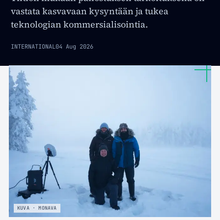
vastata kasvavaan kysyntään ja tukea
teknologian kommersialisointia.
INTERNATIONAL
04 Aug 2026
KUVA · MONAVA