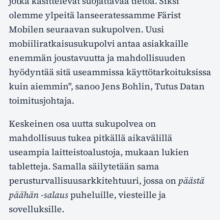
jotka käsittelevät suojattavaa tietoa. Siksi
olemme ylpeitä lanseeratessamme Färist
Mobilen seuraavan sukupolven. Uusi
mobiiliratkaisusukupolvi antaa asiakkaille
enemmän joustavuutta ja mahdollisuuden
hyödyntää sitä useammissa käyttötarkoituksissa
kuin aiemmin", sanoo Jens Bohlin, Tutus Datan
toimitusjohtaja.
Keskeinen osa uutta sukupolvea on
mahdollisuus tukea pitkällä aikavälillä
useampia laitteistoalustoja, mukaan lukien
tabletteja. Samalla säilytetään sama
perusturvallisuusarkkitehtuuri, jossa on
päästä
päähän -salaus
puheluille, viesteille ja
sovelluksille.