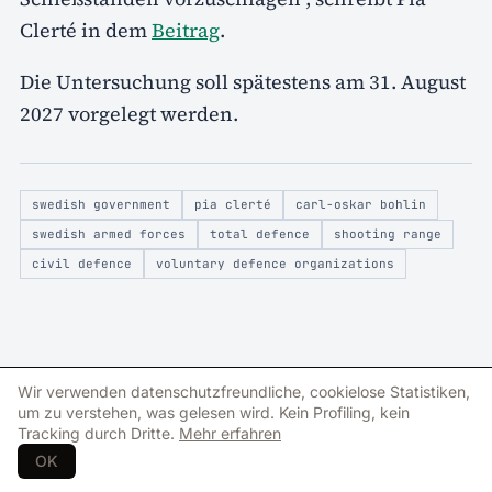
Clerté in dem
Beitrag
.
Die Untersuchung soll spätestens am 31. August
2027 vorgelegt werden.
swedish government
pia clerté
carl-oskar bohlin
swedish armed forces
total defence
shooting range
civil defence
voluntary defence organizations
Wir verwenden datenschutzfreundliche, cookielose Statistiken,
FAQ
um zu verstehen, was gelesen wird. Kein Profiling, kein
Common questions about the article
Tracking durch Dritte.
Mehr erfahren
OK
Questions and answers generated automatically from the article
content.