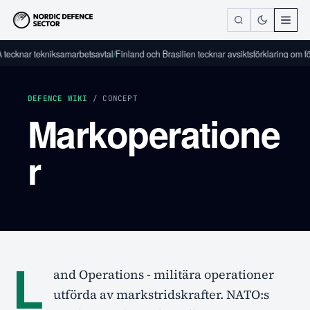
tecknar tekniksamarbetsavtal
/
Finland och Brasilien tecknar avsiktsförklaring om fö
DEFENCE WIKI
/ CONCEPT
Markoperatione
r
L
and Operations - militära operationer
utförda av markstridskrafter. NATO:s