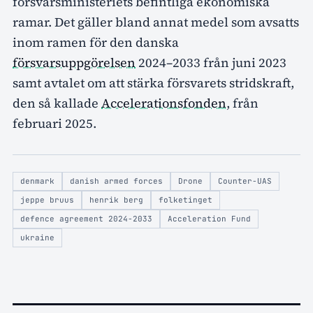
försvarsministeriets befintliga ekonomiska
ramar. Det gäller bland annat medel som avsatts
inom ramen för den danska
försvarsuppgörelsen
2024–2033 från juni 2023
samt avtalet om att stärka försvarets stridskraft,
den så kallade
Accelerationsfonden
, från
februari 2025.
denmark
danish armed forces
Drone
Counter-UAS
jeppe bruus
henrik berg
folketinget
defence agreement 2024-2033
Acceleration Fund
ukraine