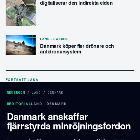
digitaliserar den indirekta elden
LAND · SWEDEN
Danmark köper fler drönare och
antidrönarsystem
FORTSÄTT LÄSA
NEWSROOM
/
LAND
/
DENMARK
EDITORIAL
LAND · DENMARK
Danmark anskaffar
fjärrstyrda minröjningsfordon