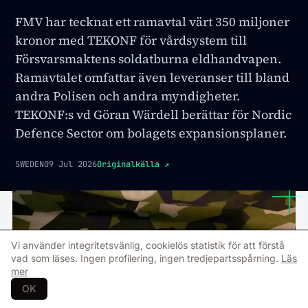
FMV har tecknat ett ramavtal värt 350 miljoner
kronor med TEKONF för vårdsystem till
Försvarsmaktens soldatburna eldhandvapen.
Ramavtalet omfattar även leveranser till bland
andra Polisen och andra myndigheter.
TEKONF:s vd Göran Wärdell berättar för Nordic
Defence Sector om bolagets expansionsplaner.
SWEDEN
09 Jul 2026
Originalkälla
↗
Vi använder integritetsvänlig, cookielös statistik för att förstå
vad som läses. Ingen profilering, ingen tredjepartsspårning.
Läs
mer
OK