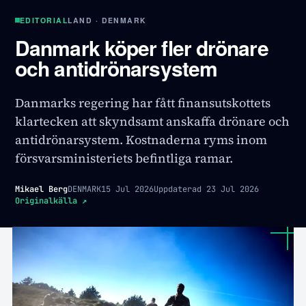
EDITORIAL
LAND · DENMARK
Danmark köper fler drönare
och antidrönarsystem
Danmarks regering har fått finansutskottets
klartecken att skyndsamt anskaffa drönare och
antidrönarsystem. Kostnaderna ryms inom
försvarsministeriets befintliga ramar.
Mikael Berg
DENMARK
15 Jul 2026
Uppdaterad
23 Jul 2026
Originalkälla
↗