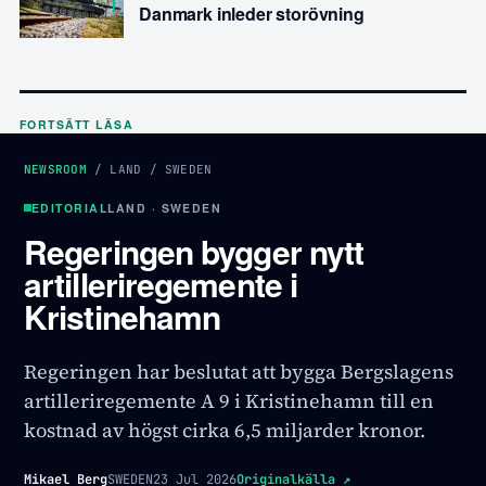
Danmark inleder storövning
FORTSÄTT LÄSA
NEWSROOM
/
LAND
/
SWEDEN
EDITORIAL
LAND · SWEDEN
Regeringen bygger nytt
artilleriregemente i
Kristinehamn
Regeringen har beslutat att bygga Bergslagens
artilleriregemente A 9 i Kristinehamn till en
kostnad av högst cirka 6,5 miljarder kronor.
Mikael Berg
SWEDEN
23 Jul 2026
Originalkälla
↗