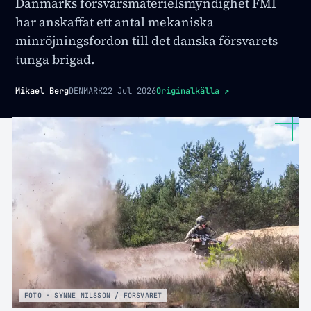
Danmarks försvarsmaterielsmyndighet FMI
har anskaffat ett antal mekaniska
minröjningsfordon till det danska försvarets
tunga brigad.
Mikael Berg
DENMARK
22 Jul 2026
Originalkälla
↗
FOTO · SYNNE NILSSON / FORSVARET