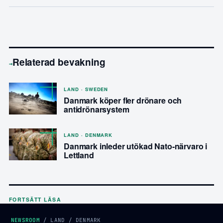
Relaterad bevakning
→
LAND · SWEDEN
Danmark köper fler drönare och
antidrönarsystem
LAND · DENMARK
Danmark inleder utökad Nato-närvaro i
Lettland
FORTSÄTT LÄSA
NEWSROOM
/
LAND
/
DENMARK