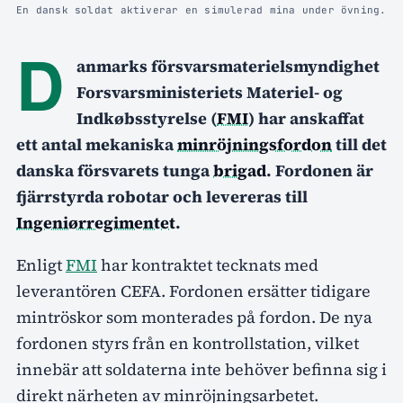
En dansk soldat aktiverar en simulerad mina under övning.
D
anmarks försvarsmaterielsmyndighet
Forsvarsministeriets Materiel- og
Indkøbsstyrelse (
FMI
) har anskaffat
ett antal mekaniska
minröjningsfordon
till det
danska försvarets tunga
brigad
. Fordonen är
fjärrstyrda robotar och levereras till
Ingeniørregimentet
.
Enligt
FMI
har kontraktet tecknats med
leverantören CEFA. Fordonen ersätter tidigare
mintröskor som monterades på fordon. De nya
fordonen styrs från en kontrollstation, vilket
innebär att soldaterna inte behöver befinna sig i
direkt närheten av minröjningsarbetet.