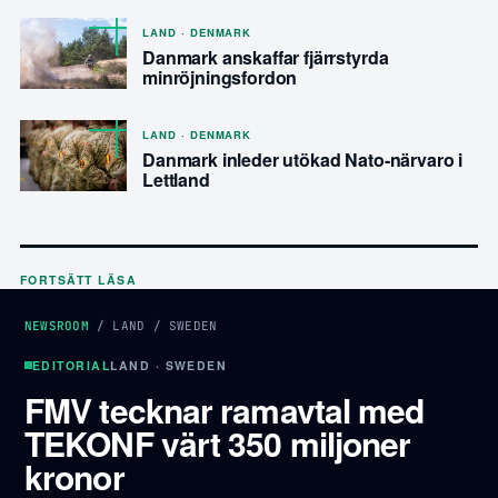
LAND · DENMARK
Danmark anskaffar fjärrstyrda
minröjningsfordon
LAND · DENMARK
Danmark inleder utökad Nato-närvaro i
Lettland
FORTSÄTT LÄSA
NEWSROOM
/
LAND
/
SWEDEN
EDITORIAL
LAND · SWEDEN
FMV tecknar ramavtal med
TEKONF värt 350 miljoner
kronor