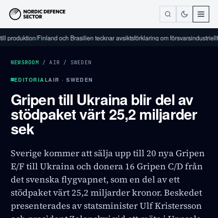
duktion
/
Finland och Brasilien tecknar avsiktsförklaring om försvarsindustriellt samar
NEWSROOM
/
AIR
/
SWEDEN
EDITORIAL
AIR · SWEDEN
Gripen till Ukraina blir del av
stödpaket värt 25,2 miljarder
sek
Sverige kommer att sälja upp till 20 nya Gripen
E/F till Ukraina och donera 16 Gripen C/D från
det svenska flygvapnet, som en del av ett
stödpaket värt 25,2 miljarder kronor. Beskedet
presenterades av statsminister Ulf Kristersson