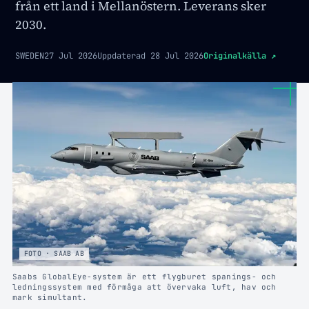
från ett land i Mellanöstern. Leverans sker
2030.
SWEDEN
27 Jul 2026
Uppdaterad
28 Jul 2026
Originalkälla
↗
FOTO · SAAB AB
Saabs GlobalEye-system är ett flygburet spanings- och
ledningssystem med förmåga att övervaka luft, hav och
mark simultant.