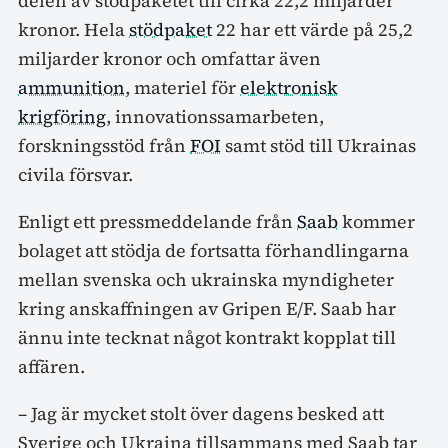
delen av stödpaketet till cirka 22,2 miljarder
kronor. Hela
stödpaket
22 har ett värde på 25,2
miljarder kronor och omfattar även
ammunition
, materiel för
elektronisk
krigföring
, innovationssamarbeten,
forskningsstöd från
FOI
samt stöd till Ukrainas
civila försvar.
Enligt ett pressmeddelande från
Saab
kommer
bolaget att stödja de fortsatta förhandlingarna
mellan svenska och ukrainska myndigheter
kring anskaffningen av Gripen E/F. Saab har
ännu inte tecknat något kontrakt kopplat till
affären.
– Jag är mycket stolt över dagens besked att
Sverige och Ukraina tillsammans med Saab tar