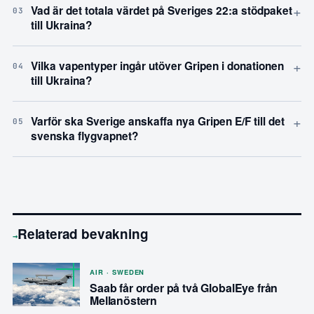
+
Vad är det totala värdet på Sveriges 22:a stödpaket
03
till Ukraina?
+
Vilka vapentyper ingår utöver Gripen i donationen
04
till Ukraina?
+
Varför ska Sverige anskaffa nya Gripen E/F till det
05
svenska flygvapnet?
Relaterad bevakning
→
AIR · SWEDEN
Saab får order på två GlobalEye från
Mellanöstern