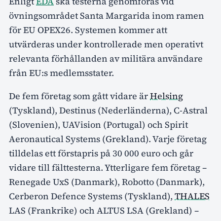
Enligt
EDA
ska testerna genomföras vid
övningsområdet Santa Margarida inom ramen
för EU OPEX26. Systemen kommer att
utvärderas under kontrollerade men operativt
relevanta förhållanden av militära användare
från EU:s medlemsstater.
De fem företag som gått vidare är
Helsing
(Tyskland), Destinus (Nederländerna), C-Astral
(Slovenien), UAVision (Portugal) och Spirit
Aeronautical Systems (Grekland). Varje företag
tilldelas ett förstapris på 30 000 euro och går
vidare till fälttesterna. Ytterligare fem företag –
Renegade UxS (Danmark), Robotto (Danmark),
Cerberon Defence Systems (Tyskland),
THALES
LAS (Frankrike) och ALTUS LSA (Grekland) –