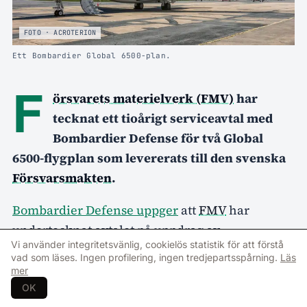
FOTO · ACROTERION
Ett Bombardier Global 6500-plan.
F
örsvarets materielverk (FMV)
har
tecknat ett tioårigt serviceavtal med
Bombardier Defense för två Global
6500-flygplan som levererats till den svenska
Försvarsmakten
.
Bombardier Defense uppger
att
FMV
har
undertecknat avtalet på uppdrag av
Vi använder integritetsvänlig, cookielös statistik för att förstå
Försvarsmakten, som en del av en
vad som läses. Ingen profilering, ingen tredjepartsspårning.
Läs
flottmodernisering där de två flygplanen
mer
nyligen anskaffades och levererades.
OK