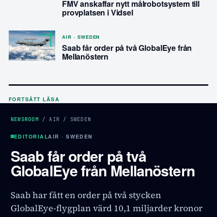
FMV anskaffar nytt målrobotsystem till
provplatsen i Vidsel
AIR · SWEDEN
Saab får order på två GlobalEye från
Mellanöstern
FORTSÄTT LÄSA
NEWSROOM
/
AIR
/
SWEDEN
EDITORIAL
AIR · SWEDEN
Saab får order på två
GlobalEye från Mellanöstern
Saab har fått en order på två stycken
GlobalEye-flygplan värd 10,1 miljarder kronor