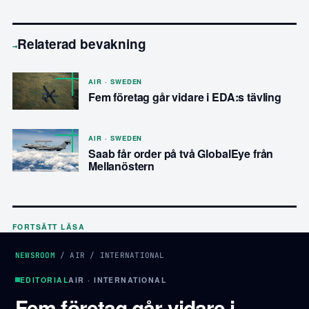
Relaterad bevakning
→
AIR · SWEDEN
Fem företag går vidare i EDA:s tävling
AIR · SWEDEN
Saab får order på två GlobalEye från
Mellanöstern
FORTSÄTT LÄSA
NEWSROOM
/
AIR
/
INTERNATIONAL
EDITORIAL
AIR · INTERNATIONAL
Fem företag går vidare i