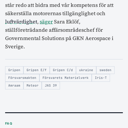
står redo att bidra med vår kompetens för att
säkerställa motorernas tillgänglighet och
luftvärdighet
,
säger
Sara Eklöf,
ställföreträdande affärsområdeschef för
Governmental Solutions på GKN Aerospace i
Sverige.
Gripen
Gripen E/f
Gripen C/d
ukraine
sweden
Försvarsmakten
Försvarets Materielverk
Iris-T
Amraam
Meteor
JAS 39
FAQ