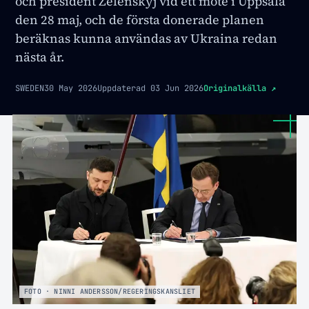
och president Zelenskyj vid ett möte i Uppsala
den 28 maj, och de första donerade planen
beräknas kunna användas av Ukraina redan
nästa år.
SWEDEN
30 May 2026
Uppdaterad
03 Jun 2026
Originalkälla
↗
FOTO · NINNI ANDERSSON/REGERINGSKANSLIET