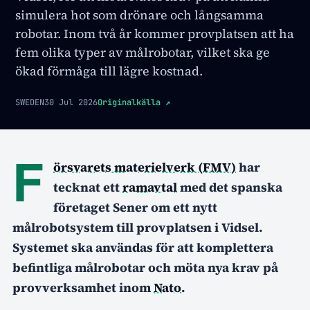
simulera hot som drönare och långsamma
robotar. Inom två år kommer provplatsen att ha
fem olika typer av målrobotar, vilket ska ge
ökad förmåga till lägre kostnad.
SWEDEN
30 Jul 2026
Originalkälla
↗
F
örsvarets materielverk (FMV)
har
tecknat ett
ramavtal
med det spanska
företaget Sener om ett nytt
målrobotsystem till provplatsen i Vidsel.
Systemet ska användas för att komplettera
befintliga målrobotar och möta nya krav på
provverksamhet inom
Nato
.