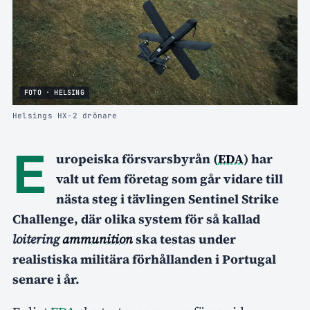
FOTO · HELSING
Helsings HX-2 drönare
E
uropeiska försvarsbyrån (
EDA
) har
valt ut fem företag som går vidare till
nästa steg i tävlingen Sentinel Strike
Challenge, där olika system för så kallad
loitering
ammunition
ska testas under
realistiska militära förhållanden i Portugal
senare i år.