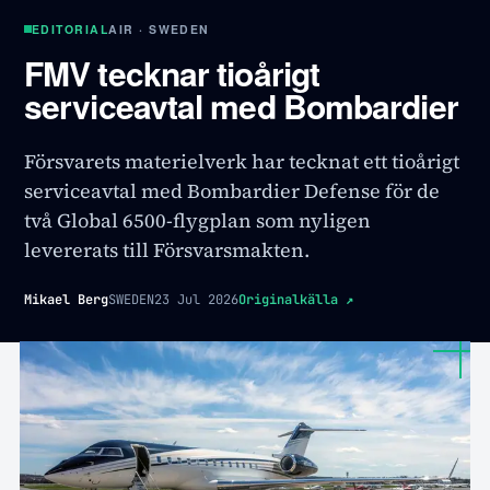
EDITORIAL
AIR · SWEDEN
FMV tecknar tioårigt
serviceavtal med Bombardier
Försvarets materielverk har tecknat ett tioårigt
serviceavtal med Bombardier Defense för de
två Global 6500-flygplan som nyligen
levererats till Försvarsmakten.
Mikael Berg
SWEDEN
23 Jul 2026
Originalkälla
↗