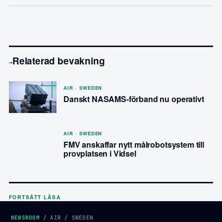
Relaterad bevakning
→
AIR · SWEDEN
Danskt NASAMS-förband nu operativt
AIR · SWEDEN
FMV anskaffar nytt målrobotsystem till
provplatsen i Vidsel
FORTSÄTT LÄSA
NEWSROOM
/
AIR
/
SWEDEN