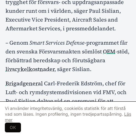
trygghet för försvars- och uppdragsanpassade
kunder runt om i världen, säger Paul Sislian,
Executive Vice President, Aircraft Sales and
Aftermarket Services, i pressmeddelandet.
– Genom
Smart Services Defense
-programmet får
den svenska Försvarsmakten sömlöst
OEM
-stöd,
förbättrad beredskap och förutsägbara
livscykelkostnader
, säger Sislian.
Brigadgeneral
Carl-Frederik Edström, chef för
Luft- och rymdsystemsdivisionen vid FMV, och
Paul Sislian deltog vid en ceremoni för att
Vi använder integritetsvänlig, cookielös statistik för att förstå
uppmärksamma det undertecknade avtalet.
vad som läses. Ingen profilering, ingen tredjepartsspårning.
Läs
mer
OK
Försvarets Materielverk
bombardier defense