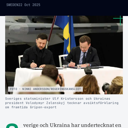
SWEDEN
22 Oct 2025
FOTO · NINNI ANDERSSON/REGERINGSKANSLIET
Sveriges statsminister Ulf Kristersson och Ukrainas
president Volodymyr Zelenskyj tecknar avsiktsförklaring
om framtida Gripen-export
verige och Ukraina har undertecknat en