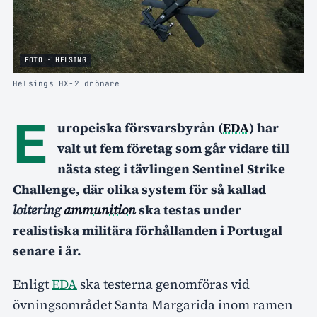
FOTO · HELSING
Helsings HX-2 drönare
E
uropeiska försvarsbyrån (
EDA
) har
valt ut fem företag som går vidare till
nästa steg i tävlingen Sentinel Strike
Challenge, där olika system för så kallad
loitering
ammunition
ska testas under
realistiska militära förhållanden i Portugal
senare i år.
Enligt
EDA
ska testerna genomföras vid
övningsområdet Santa Margarida inom ramen