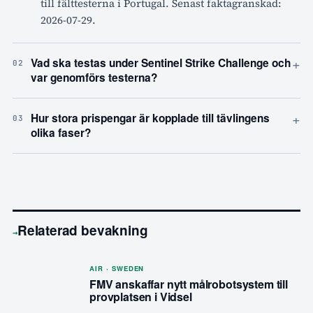
till fälttesterna i Portugal. Senast faktagranskad:
2026-07-29.
+
Vad ska testas under Sentinel Strike Challenge och
02
var genomförs testerna?
+
Hur stora prispengar är kopplade till tävlingens
03
olika faser?
Relaterad bevakning
→
AIR · SWEDEN
FMV anskaffar nytt målrobotsystem till
provplatsen i Vidsel