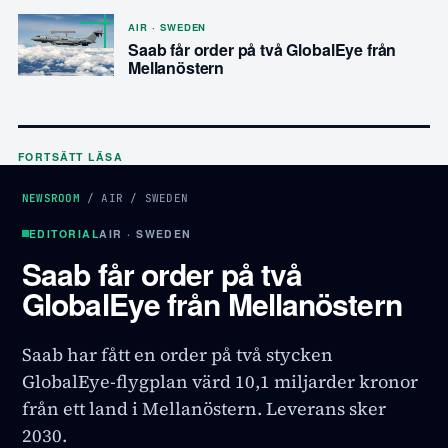
AIR · SWEDEN
Saab får order på två GlobalEye från
Mellanöstern
FORTSÄTT LÄSA
NEWSROOM
/
AIR
/
SWEDEN
EDITORIAL
AIR · SWEDEN
Saab får order på två
GlobalEye från Mellanöstern
Saab har fått en order på två stycken
GlobalEye-flygplan värd 10,1 miljarder kronor
från ett land i Mellanöstern. Leverans sker
2030.