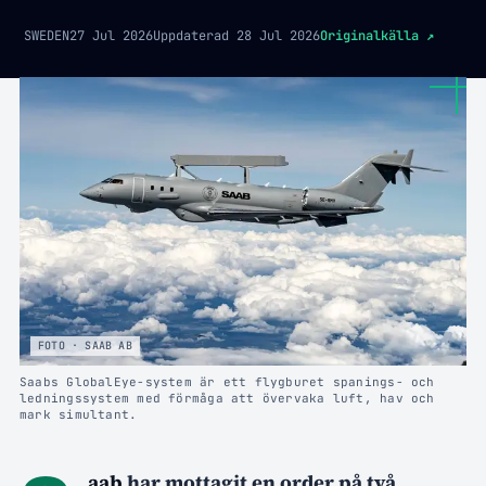
SWEDEN
27 Jul 2026
Uppdaterad
28 Jul 2026
Originalkälla
↗
FOTO · SAAB AB
Saabs GlobalEye-system är ett flygburet spanings- och
ledningssystem med förmåga att övervaka luft, hav och
mark simultant.
aab
har mottagit en order på två