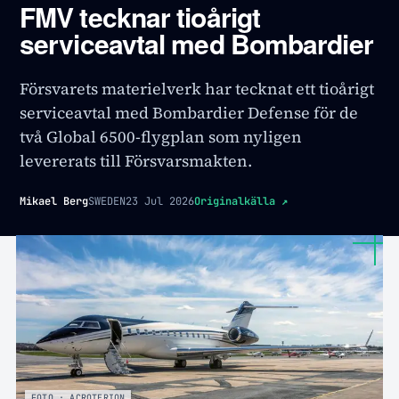
FMV tecknar tioårigt
serviceavtal med Bombardier
Försvarets materielverk har tecknat ett tioårigt
serviceavtal med Bombardier Defense för de
två Global 6500-flygplan som nyligen
levererats till Försvarsmakten.
Mikael Berg
SWEDEN
23 Jul 2026
Originalkälla
↗
FOTO · ACROTERION