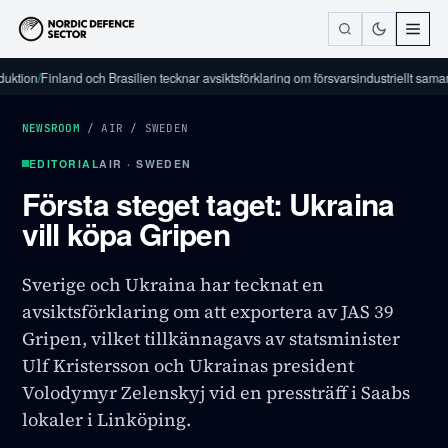
n
/
Finland och Brasilien tecknar avsiktsförklaring om försvarsindustriellt samarbete
/
NEWSROOM
/
AIR
/
SWEDEN
EDITORIAL
AIR · SWEDEN
Första steget taget: Ukraina
vill köpa Gripen
Sverige och Ukraina har tecknat en
avsiktsförklaring om att exportera av JAS 39
Gripen, vilket tillkännagavs av statsminister
Ulf Kristersson och Ukrainas president
Volodymyr Zelenskyj vid en pressträff i Saabs
lokaler i Linköping.