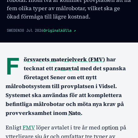
fem olika typer av målrobotar, vilket ska ge
ökad förmåga till lägre kostnad.
SWEDEN
30 Jul 2026
Originalkälla
↗
F
örsvarets materielverk (FMV)
har
tecknat ett
ramavtal
med det spanska
företaget Sener om ett nytt
målrobotsystem till provplatsen i Vidsel.
Systemet ska användas för att komplettera
befintliga målrobotar och möta nya krav på
provverksamhet inom
Nato
.
Enligt
FMV
löper avtalet i tre år med
option
på
ytterligare sju år och omfattar tre typer av