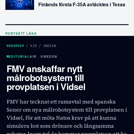
Finlands första F-35A avtäcktes i Texas
FORTSÄTT LÄSA
NEWSROOM
/
AIR
/
SWEDEN
EDITORIAL
AIR · SWEDEN
FMV anskaffar nytt
målrobotsystem till
provplatsen i Vidsel
FMV har tecknat ett ramavtal med spanska
Sener om nya målrobotsystem till provplatsen i
Vidsel, för att möta Natos krav på att kunna
simulera hot som drönare och långsamma
robotar. Inom två år kommer provplatsen att ha