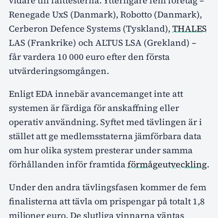
vidare till fälttesterna. Ytterligare fem företag –
Renegade UxS (Danmark), Robotto (Danmark),
Cerberon Defence Systems (Tyskland),
THALES
LAS (Frankrike) och ALTUS LSA (Grekland) –
får vardera 10 000 euro efter den första
utvärderingsomgången.
Enligt EDA innebär avancemanget inte att
systemen är färdiga för anskaffning eller
operativ användning. Syftet med tävlingen är i
stället att ge medlemsstaterna jämförbara data
om hur olika system presterar under samma
förhållanden inför framtida
förmågeutveckling
.
Under den andra tävlingsfasen kommer de fem
finalisterna att tävla om prispengar på totalt 1,8
miljoner euro. De slutliga vinnarna väntas