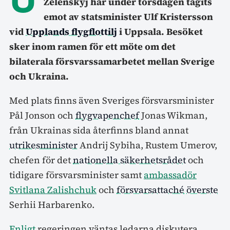
Zelenskyj har under torsdagen tagits
emot av statsminister Ulf Kristersson
vid
Upplands flygflottilj
i Uppsala. Besöket
sker inom ramen för ett möte om det
bilaterala försvarssamarbetet mellan Sverige
och Ukraina.
Med plats finns även Sveriges försvarsminister
Pål Jonson och
flygvapenchef
Jonas Wikman,
från Ukrainas sida återfinns bland annat
utrikesminister
Andrij Sybiha, Rustem Umerov,
chefen för det
nationella säkerhetsrådet
och
tidigare försvarsminister samt
ambassadör
Svitlana Zalishchuk
och
försvarsattaché
överste
Serhii Harbarenko.
Enligt
regeringen väntas ledarna diskutera