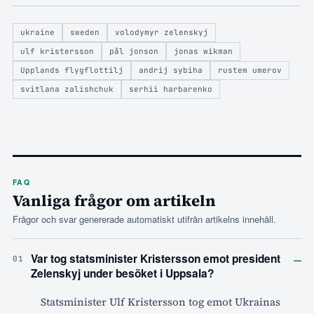
ukraine
sweden
volodymyr zelenskyj
ulf kristersson
pål jonson
jonas wikman
Upplands flygflottilj
andrij sybiha
rustem umerov
svitlana zalishchuk
serhii harbarenko
FAQ
Vanliga frågor om artikeln
Frågor och svar genererade automatiskt utifrån artikelns innehåll.
–
Var tog statsminister Kristersson emot president
01
Zelenskyj under besöket i Uppsala?
Statsminister Ulf Kristersson tog emot Ukrainas