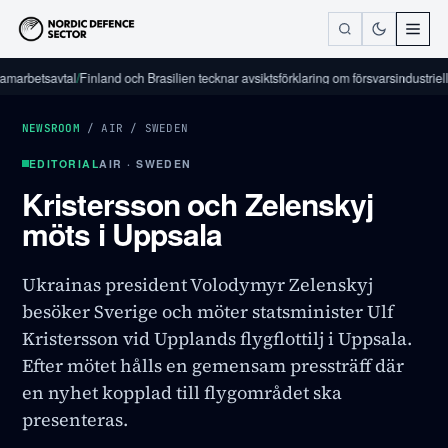
etsavtal
/
Finland och Brasilien tecknar avsiktsförklaring om försvarsindustriellt sam
NEWSROOM
/
AIR
/
SWEDEN
EDITORIAL
AIR · SWEDEN
Kristersson och Zelenskyj
möts i Uppsala
Ukrainas president Volodymyr Zelenskyj
besöker Sverige och möter statsminister Ulf
Kristersson vid Upplands flygflottilj i Uppsala.
Efter mötet hålls en gemensam pressträff där
en nyhet kopplad till flygområdet ska
presenteras.