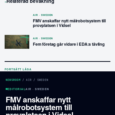
Relaterad bevakning
→
AIR · SWEDEN
FMV anskaffar nytt målrobotsystem till
provplatsen i Vidsel
AIR · SWEDEN
Fem företag går vidare i EDA:s tävling
FORTSÄTT LÄSA
NEWSROOM
/
AIR
/
SWEDEN
EDITORIAL
AIR · SWEDEN
FMV anskaffar nytt
målrobotsystem till
provplatsen i Vidsel