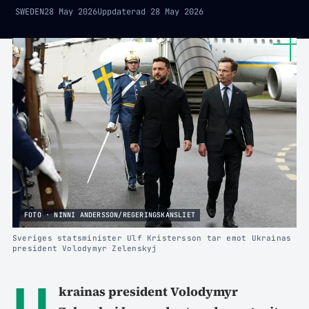
SWEDEN
28 May 2026
Uppdaterad
28 May 2026
FOTO · NINNI ANDERSSON/REGERINGSKANSLIET
Sveriges statsminister Ulf Kristersson tar emot Ukrainas
president Volodymyr Zelenskyj
U
krainas president Volodymyr