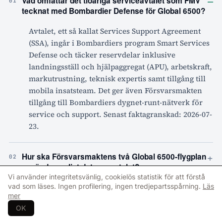
–
Vad omfattar det tioåriga serviceavtalet som FMV
01
tecknat med Bombardier Defense för Global 6500?
Avtalet, ett så kallat Services Support Agreement
(SSA), ingår i Bombardiers program Smart Services
Defense och täcker reservdelar inklusive
landningsställ och hjälpaggregat (APU), arbetskraft,
markutrustning, teknisk expertis samt tillgång till
mobila insatsteam. Det ger även Försvarsmakten
tillgång till Bombardiers dygnet-runt-nätverk för
service och support. Senast faktagranskad: 2026-07-
23.
+
Hur ska Försvarsmaktens två Global 6500-flygplan
02
användas enligt det nya avtalet?
Vi använder integritetsvänlig, cookielös statistik för att förstå
vad som läses. Ingen profilering, ingen tredjepartsspårning.
Läs
+
Vilka fördelar ger Bombardiers Smart Services
mer
03
Defense-program den svenska Försvarsmakten?
OK