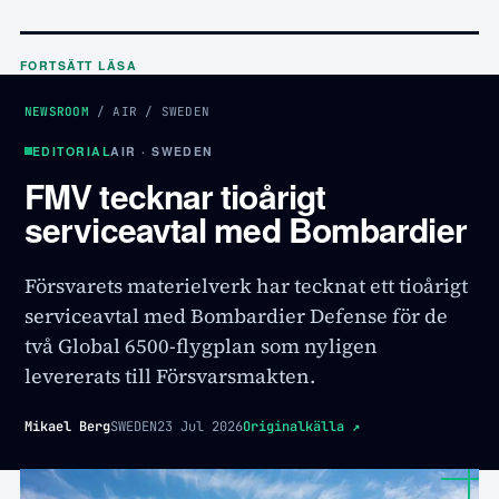
FORTSÄTT LÄSA
NEWSROOM
/
AIR
/
SWEDEN
EDITORIAL
AIR · SWEDEN
FMV tecknar tioårigt
serviceavtal med Bombardier
Försvarets materielverk har tecknat ett tioårigt
serviceavtal med Bombardier Defense för de
två Global 6500-flygplan som nyligen
levererats till Försvarsmakten.
Mikael Berg
SWEDEN
23 Jul 2026
Originalkälla
↗