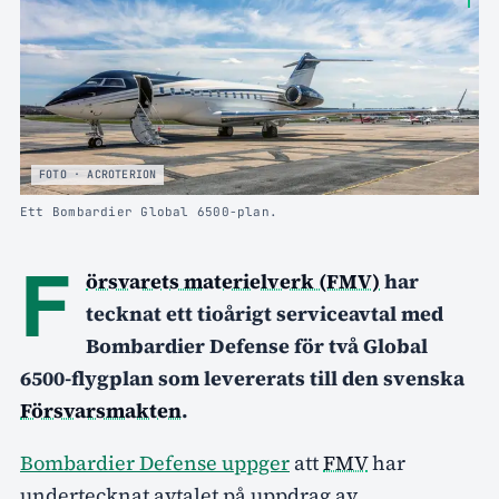
FOTO · ACROTERION
Ett Bombardier Global 6500-plan.
F
örsvarets materielverk (FMV)
har
tecknat ett tioårigt serviceavtal med
Bombardier Defense för två Global
6500-flygplan som levererats till den svenska
Försvarsmakten
.
Bombardier Defense uppger
att
FMV
har
undertecknat avtalet på uppdrag av