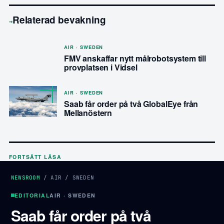
Relaterad bevakning
→
AIR · SWEDEN
FMV anskaffar nytt målrobotsystem till
provplatsen i Vidsel
AIR · SWEDEN
Saab får order på två GlobalEye från
Mellanöstern
FORTSÄTT LÄSA
NEWSROOM
/
AIR
/
SWEDEN
EDITORIAL
AIR · SWEDEN
Saab får order på två