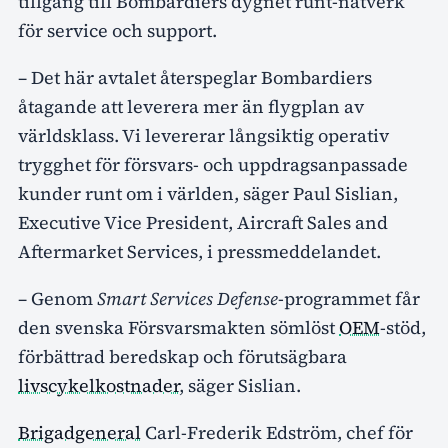
tillgång till Bombardiers dygnet runt-nätverk
för service och support.
– Det här avtalet återspeglar Bombardiers
åtagande att leverera mer än flygplan av
världsklass. Vi levererar långsiktig operativ
trygghet för försvars- och uppdragsanpassade
kunder runt om i världen, säger Paul Sislian,
Executive Vice President, Aircraft Sales and
Aftermarket Services, i pressmeddelandet.
– Genom
Smart Services Defense
-programmet får
den svenska Försvarsmakten sömlöst
OEM
-stöd,
förbättrad beredskap och förutsägbara
livscykelkostnader
, säger Sislian.
Brigadgeneral
Carl-Frederik Edström, chef för