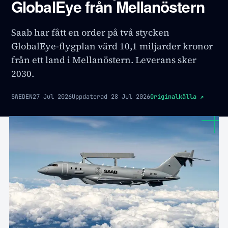
GlobalEye från Mellanöstern
Saab har fått en order på två stycken
GlobalEye-flygplan värd 10,1 miljarder kronor
från ett land i Mellanöstern. Leverans sker
2030.
SWEDEN
27 Jul 2026
Uppdaterad
28 Jul 2026
Originalkälla
↗