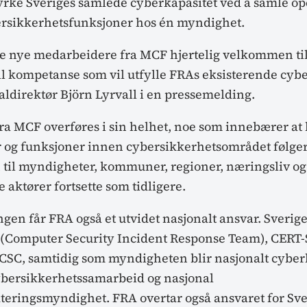
yrke Sveriges samlede cyberkapasitet ved å samle op
ersikkerhetsfunksjoner hos én myndighet.
re nye medarbeidere fra MCF hjertelig velkommen ti
ull kompetanse som vil utfylle FRAs eksisterende cyb
aldirektør Björn Lyrvall i en pressemelding.
a MCF overføres i sin helhet, noe som innebærer at
 og funksjoner innen cybersikkerhetsområdet følger
n til myndigheter, kommuner, regioner, næringsliv o
aktører fortsette som tidligere.
en får FRA også et utvidet nasjonalt ansvar. Sverig
(Computer Security Incident Response Team), CERT-
SC, samtidig som myndigheten blir nasjonalt cybe
ybersikkerhetssamarbeid og nasjonal
eringsmyndighet. FRA overtar også ansvaret for Sve