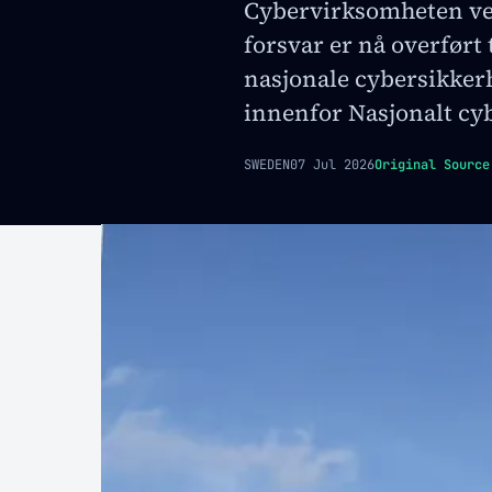
Cybervirksomheten ved
forsvar er nå overført 
nasjonale cybersikker
innenfor Nasjonalt cy
SWEDEN
07 Jul 2026
Original Source