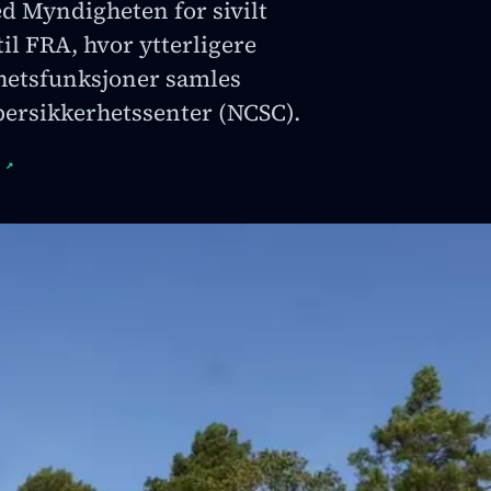
 Myndigheten for sivilt
til FRA, hvor ytterligere
hetsfunksjoner samles
bersikkerhetssenter (NCSC).
↗