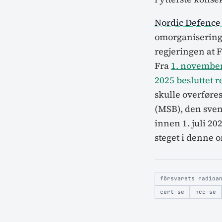
Nordic Defence 
omorganisering 
regjeringen at 
Fra
1. november
2025 besluttet 
skulle overfør
(MSB), den sven
innen 1. juli 2
steget i denne 
försvarets radioa
cert-se
ncc-se