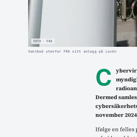
FOTO · FRA
Vaktbod utenfor FRA sitt anlegg på Lovön
C
ybervir
myndighe
radioan
Dermed samles 
cybersäkerhets
november 2024 
Ifølge en felle