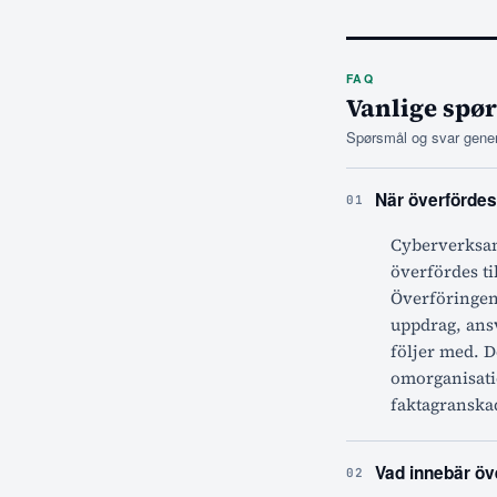
FAQ
Vanlige spø
Spørsmål og svar genere
När överfördes
01
Cyberverksam
överfördes til
Överföringen 
uppdrag, ans
följer med. D
omorganisatio
faktagranskad
Vad innebär öv
02