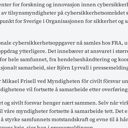
nter for forskning og innovasjon innen cybersikker
 av tilsynsmyndigheter på cybersikkerhetsområdet 
punkt for Sverige i Organisasjonen for sikkerhet og 
jonale cybersikkerhetsoppgaver nå samles hos FRA, u
pdrag ytterligere. Det innebærer at ansvaret i størr
for hele samfunnet, fra hendelseshåndtering og koor
asjonalt samarbeid, sier Björn Lyrvall i pressemeldin
 Mikael Frisell ved Myndigheten för civilt försvar u
dighetene vil fortsette å samarbeide etter overførin
t og sivilt forsvar henger nært sammen. Selv når v
 vil våre myndigheter fortsette å samarbeide tett. Det e
 å styrke samfunnets motstandskraft og evne til å hå
kvens krig, sier han i pressemeldingen.