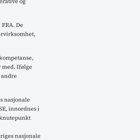
erative og
l FRA. De
ervirksomhet,
 kompetanse,
 med. Ifølge
g andre
es nasjonale
SE, innordnes i
rknutepunkt
riges nasjonale