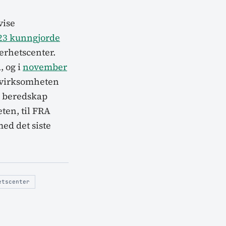
vise
023 kunngjorde
erhetscenter.
, og i
november
ervirksomheten
h beredskap
ten, til FRA
ed det siste
etscenter