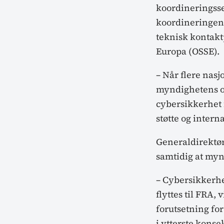
koordineringsse
koordineringen
teknisk kontakt
Europa (OSSE).
– Når flere nas
myndighetens op
cybersikkerhet 
støtte og intern
Generaldirektør
samtidig at myn
– Cybersikkerhe
flyttes til FRA,
forutsetning for
i ytterste konse