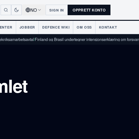
NO
OPPRETT KONTO
SIGN IN
ENTER
JOBBER
DEFENCE WIKI
OM OSS
KONTAKT
betsavtal
/
Finland og Brasil undertegner intensjonserklæring om forsvarsindustriel
mlet