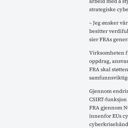
arbeid med å st
strategiske cyb
– Jeg ønsker vå
besitter verdif
sier FRAs gener
Virksomheten fr
oppdrag, ansvar
FRA skal støtte
samfunnsviktige 
Gjennom endring
CSIRT-funksjon 
FRA gjennom NC
innenfor EUs c
cyberkrisehåndt