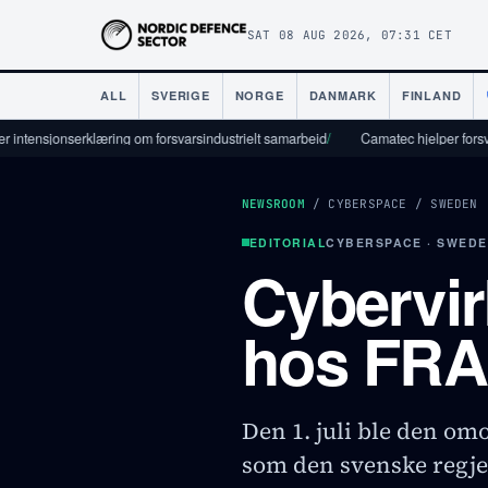
SAT 08 AUG 2026, 07:31 CET
ALL
SVERIGE
NORGE
DANMARK
FINLAND
nserklæring om forsvarsindustrielt samarbeid
/
Camatec hjelper forsvarsindustri
NEWSROOM
/
CYBERSPACE
/
SWEDEN
EDITORIAL
CYBERSPACE · SWED
Cybervir
hos FRA
Den 1. juli ble den o
som den svenske regjer