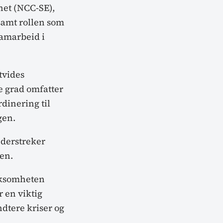
het (NCC-SE),
samt rollen som
samarbeid i
tvides
e grad omfatter
dinering til
gen.
nderstreker
gen.
irksomheten
r en viktig
ndtere kriser og