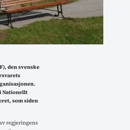
F), den svenske
örsvarets
rganisasjonen.
 Nationellt
eret, som siden
av regjeringens