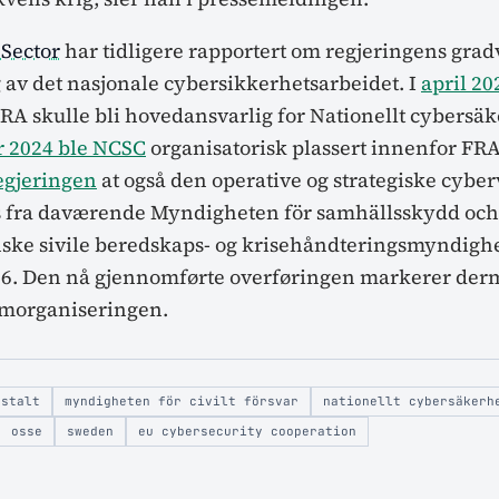
Sector
har tidligere rapportert om regjeringens grad
av det nasjonale cybersikkerhetsarbeidet. I
april 2
FRA skulle bli hovedansvarlig for Nationellt cybersäk
 2024 ble NCSC
organisatorisk plassert innenfor FRA
regjeringen
at også den operative og strategiske cyb
es fra daværende Myndigheten för samhällsskydd oc
ske sivile beredskaps- og krisehåndteringsmyndighe
026. Den nå gjennomførte overføringen markerer derm
omorganiseringen.
nstalt
myndigheten för civilt försvar
nationellt cybersäkerh
osse
sweden
eu cybersecurity cooperation