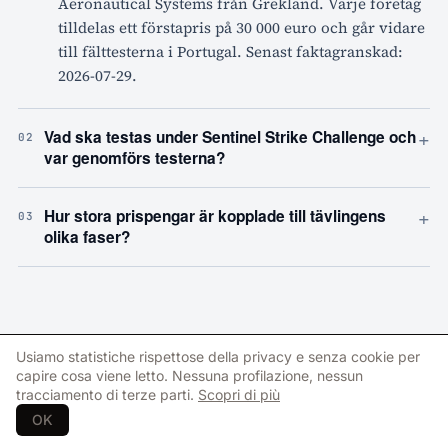
Aeronautical Systems från Grekland. Varje företag
tilldelas ett förstapris på 30 000 euro och går vidare
till fälttesterna i Portugal. Senast faktagranskad:
2026-07-29.
+
Vad ska testas under Sentinel Strike Challenge och
02
var genomförs testerna?
+
Hur stora prispengar är kopplade till tävlingens
03
olika faser?
Usiamo statistiche rispettose della privacy e senza cookie per
Related coverage
capire cosa viene letto. Nessuna profilazione, nessun
→
tracciamento di terze parti.
Scopri di più
OK
AIR · SWEDEN