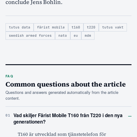
conclude Jens Bohlin.
tutus data
färist mobile
t160
t220
tutus vakt
swedish armed forces
nato
eu
mdm
FAQ
Common questions about the article
Questions and answers generated automatically from the article
content.
–
Vad skiljer Färist Mobile T160 från T220 i den nya
01
generationen?
T160 är utvecklad som tjänstetelefon för