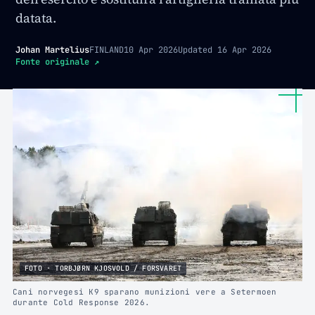
datata.
Johan Martelius
FINLAND
10 Apr 2026
Updated
16 Apr 2026
Fonte originale
↗
FOTO · TORBJØRN KJOSVOLD / FORSVARET
Cani norvegesi K9 sparano munizioni vere a Setermoen
durante Cold Response 2026.