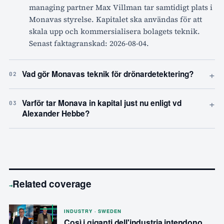
managing partner Max Villman tar samtidigt plats i
Monavas styrelse. Kapitalet ska användas för att
skala upp och kommersialisera bolagets teknik.
Senast faktagranskad: 2026-08-04.
+
Vad gör Monavas teknik för drönardetektering?
02
+
Varför tar Monava in kapital just nu enligt vd
03
Alexander Hebbe?
Related coverage
→
INDUSTRY · SWEDEN
Così i giganti dell'industria intendono