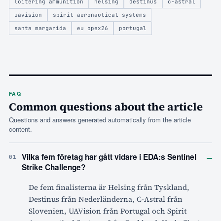
loitering ammunition
helsing
destinus
c-astral
uavision
spirit aeronautical systems
santa margarida
eu opex26
portugal
FAQ
Common questions about the article
Questions and answers generated automatically from the article
content.
–
Vilka fem företag har gått vidare i EDA:s Sentinel
01
Strike Challenge?
De fem finalisterna är Helsing från Tyskland,
Destinus från Nederländerna, C-Astral från
Slovenien, UAVision från Portugal och Spirit