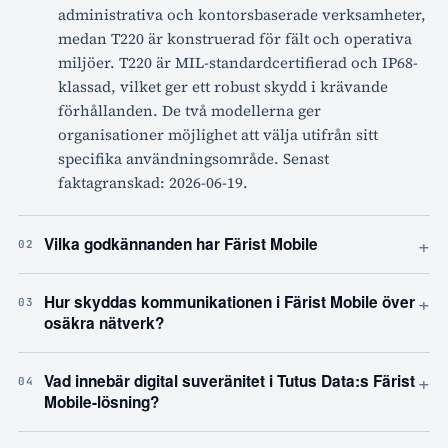
administrativa och kontorsbaserade verksamheter,
medan T220 är konstruerad för fält och operativa
miljöer. T220 är MIL-standardcertifierad och IP68-
klassad, vilket ger ett robust skydd i krävande
förhållanden. De två modellerna ger
organisationer möjlighet att välja utifrån sitt
specifika användningsområde. Senast
faktagranskad: 2026-06-19.
+
Vilka godkännanden har Färist Mobile
02
+
Hur skyddas kommunikationen i Färist Mobile över
03
osäkra nätverk?
+
Vad innebär digital suveränitet i Tutus Data:s Färist
04
Mobile-lösning?