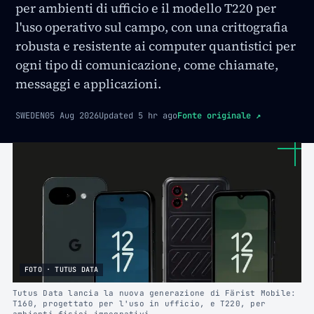
per ambienti di ufficio e il modello T220 per
l'uso operativo sul campo, con una crittografia
robusta e resistente ai computer quantistici per
ogni tipo di comunicazione, come chiamate,
messaggi e applicazioni.
SWEDEN
05 Aug 2026
Updated
5 hr ago
Fonte originale
↗
FOTO · TUTUS DATA
Tutus Data lancia la nuova generazione di Färist Mobile:
T160, progettato per l'uso in ufficio, e T220, per