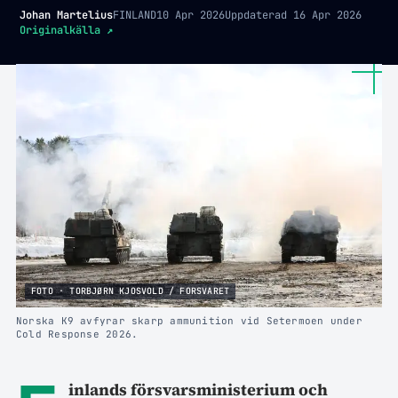
Johan Martelius
FINLAND
10 Apr 2026
Uppdaterad
16 Apr 2026
Originalkälla
↗
FOTO · TORBJØRN KJOSVOLD / FORSVARET
Norska K9 avfyrar skarp ammunition vid Setermoen under
Cold Response 2026.
inlands försvarsministerium och