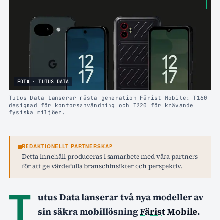
FOTO · TUTUS DATA
Tutus Data lanserar nästa generation Färist Mobile: T160
designad för kontorsanvändning och T220 för krävande
fysiska miljöer.
REDAKTIONELLT PARTNERSKAP
Detta innehåll produceras i samarbete med våra partners
för att ge värdefulla branschinsikter och perspektiv.
T
utus Data lanserar två nya modeller av
sin säkra mobillösning
Färist Mobile
.