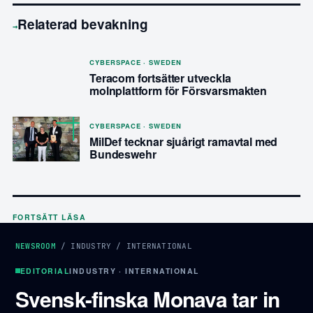
Relaterad bevakning
→
CYBERSPACE · SWEDEN
Teracom fortsätter utveckla
molnplattform för Försvarsmakten
CYBERSPACE · SWEDEN
MilDef tecknar sjuårigt ramavtal med
Bundeswehr
FORTSÄTT LÄSA
NEWSROOM
/
INDUSTRY
/
INTERNATIONAL
EDITORIAL
INDUSTRY · INTERNATIONAL
Svensk-finska Monava tar in