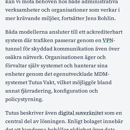
kan vi möta behoven hos både administrativa
verksamheter och organisationer som verkar i
mer krävande miljöer, fortsätter Jens Bohlin.
Båda modellerna ansluter till ett ackrediterbart
system där trafiken passerar genom en
VPN
-
tunnel för skyddad kommunikation även över
osäkra nätverk. Organisationen äger och
förvaltar själv systemet och hanterar sina
enheter genom det egenutvecklade MDM-
systemet Tutus Vakt, vilket möjliggör bland
annat fjärradering, konfiguration och
policystyrning.
Tutus beskriver även
digital suveränitet
som en
central del av lösningen. Enligt bolaget innebär
det att kunderna behåller rådighet över data,