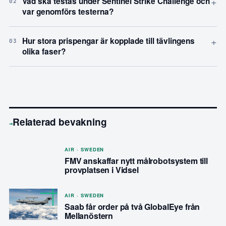
+
Vad ska testas under Sentinel Strike Challenge och
02
var genomförs testerna?
+
Hur stora prispengar är kopplade till tävlingens
03
olika faser?
Relaterad bevakning
→
AIR · SWEDEN
FMV anskaffar nytt målrobotsystem till
provplatsen i Vidsel
AIR · SWEDEN
Saab får order på två GlobalEye från
Mellanöstern