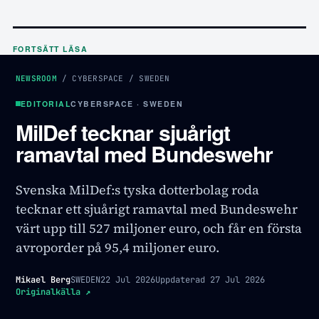
FORTSÄTT LÄSA
NEWSROOM
/
CYBERSPACE
/
SWEDEN
EDITORIAL
CYBERSPACE · SWEDEN
MilDef tecknar sjuårigt
ramavtal med Bundeswehr
Svenska MilDef:s tyska dotterbolag roda
tecknar ett sjuårigt ramavtal med Bundeswehr
värt upp till 527 miljoner euro, och får en första
avroporder på 95,4 miljoner euro.
Mikael Berg
SWEDEN
22 Jul 2026
Uppdaterad
27 Jul 2026
Originalkälla
↗