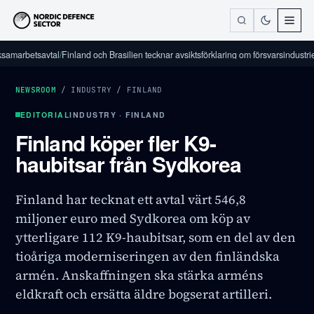
betsavtal
/
Finland och Brasilien tecknar avsiktsförklaring om försvarsindustriellt s
NEWSROOM
/
INDUSTRY
/
FINLAND
EDITORIAL
INDUSTRY · FINLAND
Finland köper fler K9-
haubitsar från Sydkorea
Finland har tecknat ett avtal värt 546,8
miljoner euro med Sydkorea om köp av
ytterligare 112 K9-haubitsar, som en del av den
tioåriga moderniseringen av den finländska
armén. Anskaffningen ska stärka arméns
eldkraft och ersätta äldre bogserat artilleri.