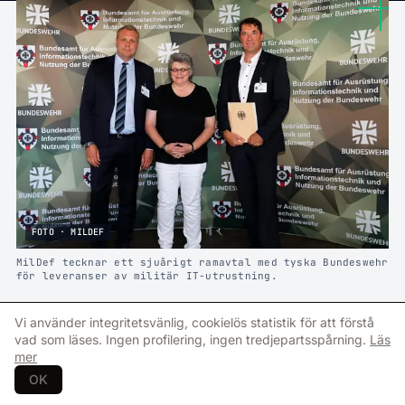
FOTO · MILDEF
MilDef tecknar ett sjuårigt ramavtal med tyska Bundeswehr
för leveranser av militär IT-utrustning.
M
Vi använder integritetsvänlig, cookielös statistik för att förstå
ilDef
:s tyska
dotterbolag
roda
vad som läses. Ingen profilering, ingen tredjepartsspårning.
Läs
computer
GmbH har tecknat en
mer
OK
sjuårig förlängning av ett
ramavtal