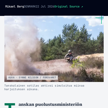
Mikael Berg
DENMARK
22 Jul 2026
Original Source
↗
KUVA · SYNNE NILSSON / FORSVARET
Tanskalainen sotilas aktivoi simuloitua miinaa
harjoituksen aikana.
anskan puolustusministeriön