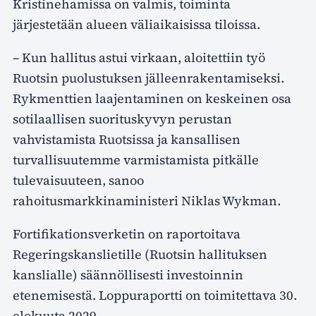
Kristinehamissa on valmis, toiminta
järjestetään alueen väliaikaisissa tiloissa.
– Kun hallitus astui virkaan, aloitettiin työ
Ruotsin puolustuksen jälleenrakentamiseksi.
Rykmenttien laajentaminen on keskeinen osa
sotilaallisen suorituskyvyn perustan
vahvistamista Ruotsissa ja kansallisen
turvallisuutemme varmistamista pitkälle
tulevaisuuteen, sanoo
rahoitusmarkkinaministeri Niklas Wykman.
Fortifikationsverketin on raportoitava
Regeringskanslietille (Ruotsin hallituksen
kanslialle) säännöllisesti investoinnin
etenemisestä. Loppuraportti on toimitettava 30.
elokuuta 2029.