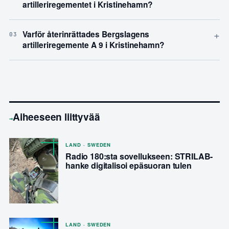
artilleriregementet i Kristinehamn?
+
Varför återinrättades Bergslagens
03
artilleriregemente A 9 i Kristinehamn?
Aiheeseen liittyvää
→
LAND · SWEDEN
Radio 180:sta sovellukseen: STRILAB-
hanke digitalisoi epäsuoran tulen
LAND · SWEDEN