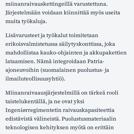
miinanraivauskettingeillä varustettuna.
Järjestelmään voidaan kiinnittää myös useita
muita työkaluja.
Lisävarusteet ja työkalut toimitetaan
erikoisvalmistetussa säilytyskonttissa, joka
mahdollistaa kauko-ohjainten ja akkupakettien
lataamisen. Nämä integroidaan Patria-
ajoneuvoihin (suomalainen puolustus- ja
ilmailuteollisuusyhtiö).
Miinanraivaausjärjestelmillä on tärkeä rooli
taistelukentällä, ja ne ovat yksi
Ingeniørregimentetin raivauskapasiteettia
edistävistä välineistä. Puolustusmateriaalin
teknologisen kehityksen myötä on erittäin