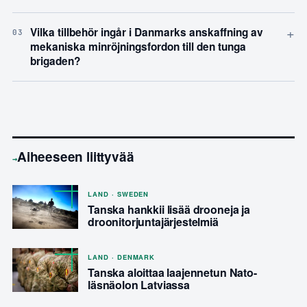
+
Vilka tillbehör ingår i Danmarks anskaffning av
03
mekaniska minröjningsfordon till den tunga
brigaden?
Aiheeseen liittyvää
→
LAND · SWEDEN
Tanska hankkii lisää drooneja ja
droonitorjuntajärjestelmiä
LAND · DENMARK
Tanska aloittaa laajennetun Nato-
läsnäolon Latviassa