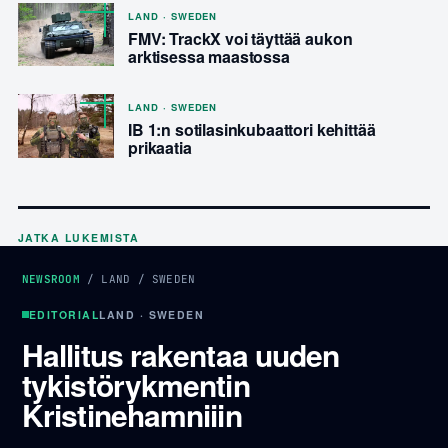
LAND · SWEDEN
FMV: TrackX voi täyttää aukon
arktisessa maastossa
LAND · SWEDEN
IB 1:n sotilasinkubaattori kehittää
prikaatia
JATKA LUKEMISTA
NEWSROOM
/
LAND
/
SWEDEN
EDITORIAL
LAND · SWEDEN
Hallitus rakentaa uuden
tykistörykmentin
Kristinehamniiin