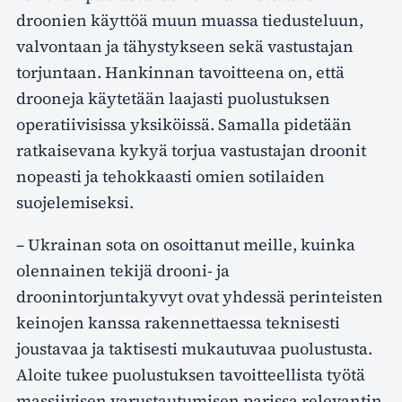
droonien käyttöä muun muassa tiedusteluun,
valvontaan ja tähystykseen sekä vastustajan
torjuntaan. Hankinnan tavoitteena on, että
drooneja käytetään laajasti puolustuksen
operatiivisissa yksiköissä. Samalla pidetään
ratkaisevana kykyä torjua vastustajan droonit
nopeasti ja tehokkaasti omien sotilaiden
suojelemiseksi.
– Ukrainan sota on osoittanut meille, kuinka
olennainen tekijä drooni- ja
droonintorjuntakyvyt ovat yhdessä perinteisten
keinojen kanssa rakennettaessa teknisesti
joustavaa ja taktisesti mukautuvaa puolustusta.
Aloite tukee puolustuksen tavoitteellista työtä
massiivisen varustautumisen parissa relevantin