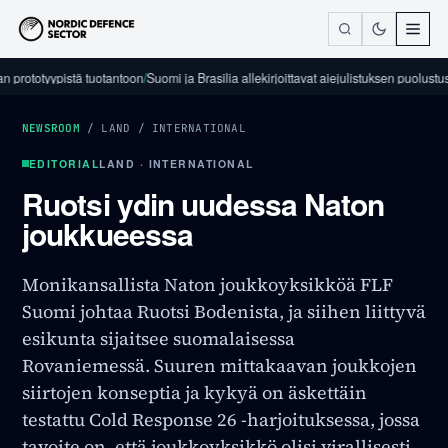
tyypistä tuotantoon
/
Suomi ja Brasilia allekirjoittavat aiejulistuksen puolustusalan t
NEWSROOM
/
LAND
/
INTERNATIONAL
EDITORIAL
LAND · INTERNATIONAL
Ruotsi ydin uudessa Naton
joukkueessa
Monikansallista Naton joukkoyksikköä FLF
Suomi johtaa Ruotsi Bodenista, ja siihen liittyvä
esikunta sijaitsee suomalaisessa
Rovaniemessä. Suuren mittakaavan joukkojen
siirtojen konseptia ja kykyä on äskettäin
testattu Cold Response 26 -harjoituksessa, jossa
tavoite on, että joukkoyksikkö olisi virallisesti