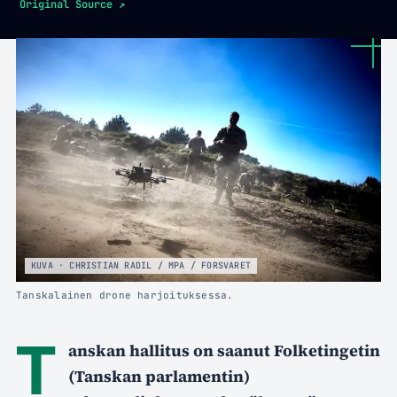
Original Source
↗
KUVA · CHRISTIAN RADIL / MPA / FORSVARET
Tanskalainen drone harjoituksessa.
T
anskan hallitus on saanut Folketingetin
(Tanskan parlamentin)