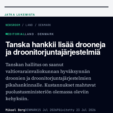
JATKA LUKEMISTA
NEWSROOM
/
LAND
/
DENMARK
EDITORIAL
LAND · DENMARK
Tanska hankkii lisää drooneja
ja droonitorjuntajärjestelmiä
Tanskan hallitus on saanut
valtiovarainvaliokunnan hyväksynnän
droonien ja droonitorjuntajärjestelmien
pikahankinnalle. Kustannukset mahtuvat
puolustusministeriön olemassa oleviin
kehyksiin.
Mikael Berg
DENMARK
15 Jul 2026
Päivitetty
23 Jul 2026