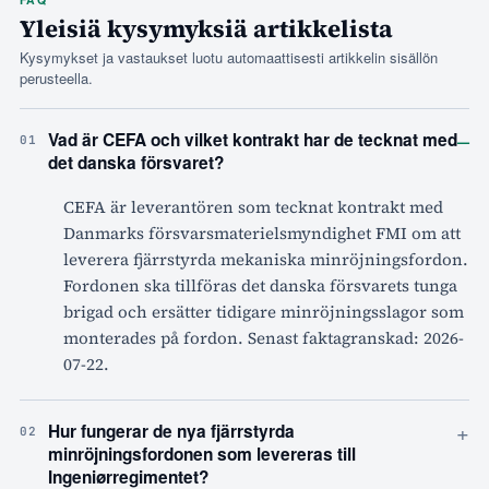
Yleisiä kysymyksiä artikkelista
Kysymykset ja vastaukset luotu automaattisesti artikkelin sisällön
perusteella.
–
Vad är CEFA och vilket kontrakt har de tecknat med
01
det danska försvaret?
CEFA är leverantören som tecknat kontrakt med
Danmarks försvarsmaterielsmyndighet FMI om att
leverera fjärrstyrda mekaniska minröjningsfordon.
Fordonen ska tillföras det danska försvarets tunga
brigad och ersätter tidigare minröjningsslagor som
monterades på fordon. Senast faktagranskad: 2026-
07-22.
+
Hur fungerar de nya fjärrstyrda
02
minröjningsfordonen som levereras till
Ingeniørregimentet?