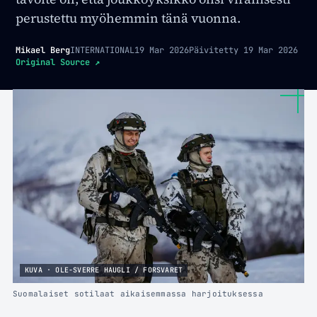
perustettu myöhemmin tänä vuonna.
Mikael Berg
INTERNATIONAL
19 Mar 2026
Päivitetty
19 Mar 2026
Original Source
↗
KUVA · OLE-SVERRE HAUGLI / FORSVARET
Suomalaiset sotilaat aikaisemmassa harjoituksessa