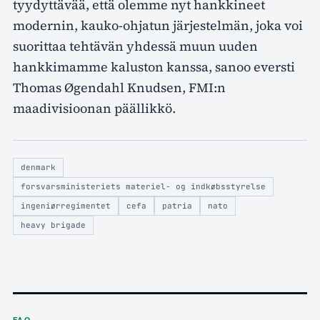
tyydyttävää, että olemme nyt hankkineet
modernin, kauko-ohjatun järjestelmän, joka voi
suorittaa tehtävän yhdessä muun uuden
hankkimamme kaluston kanssa, sanoo eversti
Thomas Øgendahl Knudsen, FMI:n
maadivisioonan päällikkö.
denmark
forsvarsministeriets materiel- og indkøbsstyrelse
ingeniørregimentet
cefa
patria
nato
heavy brigade
FAQ