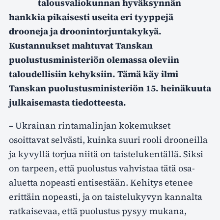
talousvaliokunnan hyväksynnän
hankkia pikaisesti useita eri tyyppejä
drooneja ja droonintorjuntakykyä.
Kustannukset mahtuvat Tanskan
puolustusministeriön olemassa oleviin
taloudellisiin kehyksiin. Tämä käy ilmi
Tanskan puolustusministeriön 15. heinäkuuta
julkaisemasta tiedotteesta.
– Ukrainan rintamalinjan kokemukset
osoittavat selvästi, kuinka suuri rooli drooneilla
ja kyvyllä torjua niitä on taistelukentällä. Siksi
on tarpeen, että puolustus vahvistaa tätä osa-
aluetta nopeasti entisestään. Kehitys etenee
erittäin nopeasti, ja on taistelukyvyn kannalta
ratkaisevaa, että puolustus pysyy mukana,