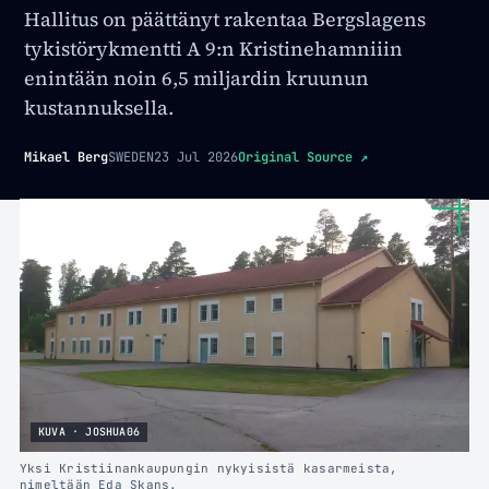
Hallitus on päättänyt rakentaa Bergslagens
tykistörykmentti A 9:n Kristinehamniiin
enintään noin 6,5 miljardin kruunun
kustannuksella.
Mikael Berg
SWEDEN
23 Jul 2026
Original Source
↗
KUVA · JOSHUA06
Yksi Kristiinankaupungin nykyisistä kasarmeista,
nimeltään Eda Skans.