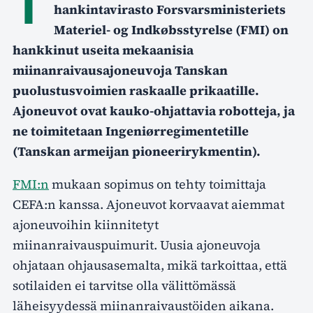
T
hankintavirasto Forsvarsministeriets
Materiel- og Indkøbsstyrelse (FMI) on
hankkinut useita mekaanisia
miinanraivausajoneuvoja Tanskan
puolustusvoimien raskaalle prikaatille.
Ajoneuvot ovat kauko-ohjattavia robotteja, ja
ne toimitetaan Ingeniørregimentetille
(Tanskan armeijan pioneerirykmentin).
FMI:n
mukaan sopimus on tehty toimittaja
CEFA:n kanssa. Ajoneuvot korvaavat aiemmat
ajoneuvoihin kiinnitetyt
miinanraivauspuimurit. Uusia ajoneuvoja
ohjataan ohjausasemalta, mikä tarkoittaa, että
sotilaiden ei tarvitse olla välittömässä
läheisyydessä miinanraivaustöiden aikana.