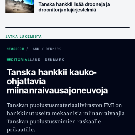
Tanska hankkii lisää drooneja ja
droonitorjuntajärjestelmiä
JATKA LUKEMISTA
NEWSROOM
/
LAND
/
DENMARK
EDITORIAL
LAND · DENMARK
Tanska hankkii kauko-
ohjattavia
miinanraivausajoneuvoja
Tanskan puolustusmateriaaliviraston FMI on
hankkinut useita mekaanisia miinanraivaajia
Tanskan puolustusvoimien raskaalle
prikaatille.