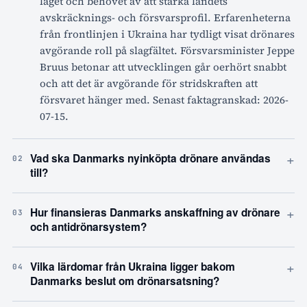
läget och behovet av att stärka landets
avskräcknings- och försvarsprofil. Erfarenheterna
från frontlinjen i Ukraina har tydligt visat drönares
avgörande roll på slagfältet. Försvarsminister Jeppe
Bruus betonar att utvecklingen går oerhört snabbt
och att det är avgörande för stridskraften att
försvaret hänger med. Senast faktagranskad: 2026-
07-15.
+
Vad ska Danmarks nyinköpta drönare användas
02
till?
+
Hur finansieras Danmarks anskaffning av drönare
03
och antidrönarsystem?
+
Vilka lärdomar från Ukraina ligger bakom
04
Danmarks beslut om drönarsatsning?