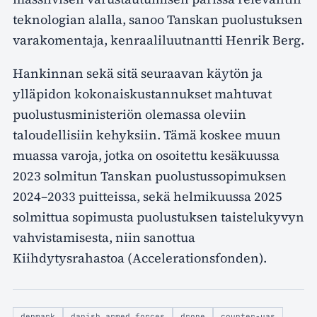
teknologian alalla, sanoo Tanskan puolustuksen
varakomentaja, kenraaliluutnantti Henrik Berg.
Hankinnan sekä sitä seuraavan käytön ja
ylläpidon kokonaiskustannukset mahtuvat
puolustusministeriön olemassa oleviin
taloudellisiin kehyksiin. Tämä koskee muun
muassa varoja, jotka on osoitettu kesäkuussa
2023 solmitun Tanskan puolustussopimuksen
2024–2033 puitteissa, sekä helmikuussa 2025
solmittua sopimusta puolustuksen taistelukyvyn
vahvistamisesta, niin sanottua
Kiihdytysrahastoa (Accelerationsfonden).
denmark
danish armed forces
drone
counter-uas