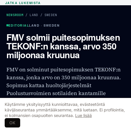
JATKA LUKEMISTA
NEWSROOM
/
LAND
/
SWEDEN
EDITORIAL
LAND · SWEDEN
FMV solmii puitesopimuksen
TEKONF:n kanssa, arvo 350
miljoonaa kruunua
FMV on solminut puitesopimuksen TEKONF:n
kanssa, jonka arvo on 350 miljoonaa kruunua.
Sopimus kattaa huoltojärjestelmät
Puolustusvoimien sotilaiden kantamille
käsiaseille. Puitesopimus sisältää myös
Käytämme yksityisyyttä kunnioittavaa, evästeetöntä
toimitukset muun muassa Poliisille ja muille
kävijäseurantaa ymmärtääksemme, mitä luetaan. Ei profilointia,
ei kolmansien osapuolten seurantaa.
Lue lisää
viranomaisille. TEKONF:n toimitusjohtaja
OK
Göran Wärdell kertoo Nordic Defence