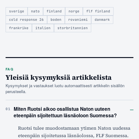
sverige
nato
finland
norge
flf finland
cold response 26
boden
rovaniemi
danmark
frankrike
italien
storbritannien
FAQ
Yleisiä kysymyksiä artikkelista
Kysymykset ja vastaukset luotu automaattisesti artikkelin sisällön
perusteella.
–
Miten Ruotsi aikoo osallistua Naton uuteen
01
eteenpäin sijoitettuun läsnäoloon Suomessa?
Ruotsi tulee muodostamaan ytimen Naton uudessa
eteenpäin sijoitetussa läsnäolossa, FLF Suomessa.