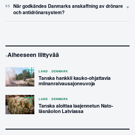
+
När godkändes Danmarks anskaffning av drönare
05
och antidrönarsystem?
Aiheeseen liittyvää
→
LAND · DENMARK
Tanska hankkii kauko-ohjattavia
miinanraivausajoneuvoja
LAND · DENMARK
Tanska aloittaa laajennetun Nato-
läsnäolon Latviassa