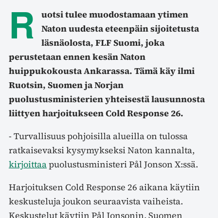
R
uotsi tulee muodostamaan ytimen
Naton uudesta eteenpäin sijoitetusta
läsnäolosta, FLF Suomi, joka
perustetaan ennen kesän Naton
huippukokousta Ankarassa. Tämä käy ilmi
Ruotsin, Suomen ja Norjan
puolustusministerien yhteisestä lausunnosta
liittyen harjoitukseen Cold Response 26.
- Turvallisuus pohjoisilla alueilla on tulossa
ratkaisevaksi kysymykseksi Naton kannalta,
kirjoittaa
puolustusministeri Pål Jonson X:ssä.
Harjoituksen Cold Response 26 aikana käytiin
keskusteluja joukon seuraavista vaiheista.
Keskustelut käytiin Pål Jonsonin, Suomen