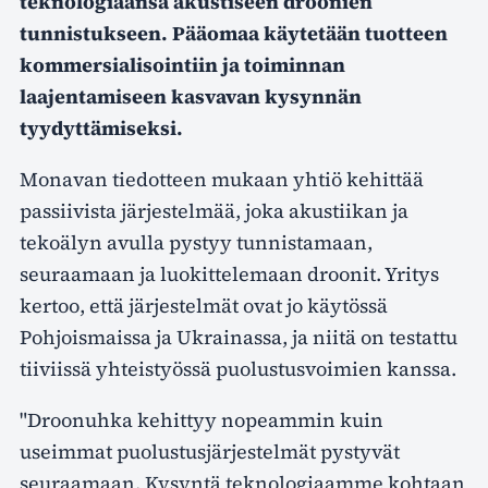
teknologiaansa akustiseen droonien
tunnistukseen. Pääomaa käytetään tuotteen
kommersialisointiin ja toiminnan
laajentamiseen kasvavan kysynnän
tyydyttämiseksi.
Monavan tiedotteen mukaan yhtiö kehittää
passiivista järjestelmää, joka akustiikan ja
tekoälyn avulla pystyy tunnistamaan,
seuraamaan ja luokittelemaan droonit. Yritys
kertoo, että järjestelmät ovat jo käytössä
Pohjoismaissa ja Ukrainassa, ja niitä on testattu
tiiviissä yhteistyössä puolustusvoimien kanssa.
"Droonuhka kehittyy nopeammin kuin
useimmat puolustusjärjestelmät pystyvät
seuraamaan. Kysyntä teknologiaamme kohtaan