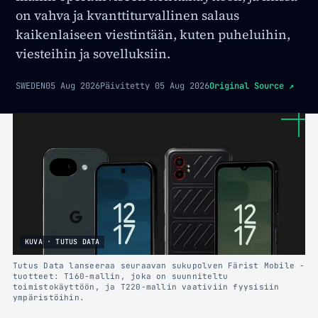
on vahva ja kvanttiturvallinen salaus
kaikenlaiseen viestintään, kuten puheluihin,
viesteihin ja sovelluksiin.
SWEDEN
05 Aug 2026
Päivitetty
05 Aug 2026
Original Source
↗
KUVA · TUTUS DATA
Tutus Data lanseeraa seuraavan sukupolven Färist Mobile -
tuotteet: T160-mallin, joka on suunniteltu
toimistokäyttöön, ja T220-mallin vaativiin fyysisiin
ympäristöihin.