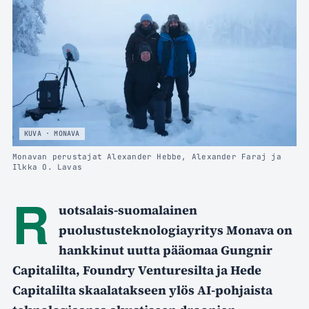
KUVA · MONAVA
Monavan perustajat Alexander Hebbe, Alexander Faraj ja
Ilkka O. Lavas
R
uotsalais-suomalainen
puolustusteknologiayritys Monava on
hankkinut uutta pääomaa Gungnir
Capitalilta, Foundry Venturesilta ja Hede
Capitalilta skaalatakseen ylös AI-pohjaista