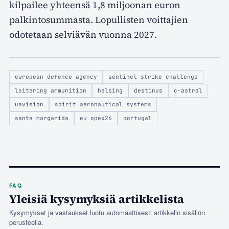
kilpailee yhteensä 1,8 miljoonan euron
palkintosummasta. Lopullisten voittajien
odotetaan selviävän vuonna 2027.
european defence agency
sentinel strike challenge
loitering ammunition
helsing
destinus
c-astral
uavision
spirit aeronautical systems
santa margarida
eu opex26
portugal
FAQ
Yleisiä kysymyksiä artikkelista
Kysymykset ja vastaukset luotu automaattisesti artikkelin sisällön
perusteella.