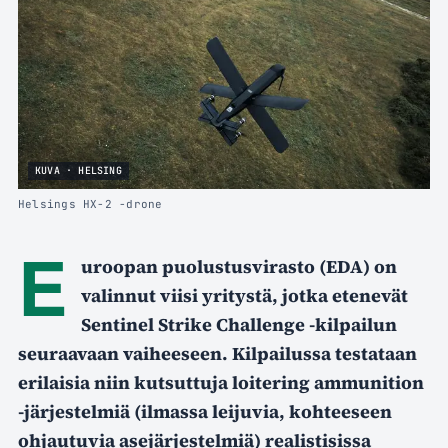
KUVA · HELSING
Helsings HX-2 -drone
E
uroopan puolustusvirasto (EDA) on
valinnut viisi yritystä, jotka etenevät
Sentinel Strike Challenge -kilpailun
seuraavaan vaiheeseen. Kilpailussa testataan
erilaisia niin kutsuttuja loitering ammunition
-järjestelmiä (ilmassa leijuvia, kohteeseen
ohjautuvia asejärjestelmiä) realistisissa