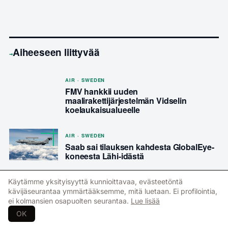
Aiheeseen liittyvää
→
AIR · SWEDEN
FMV hankkii uuden
maalirakettijärjestelmän Vidselin
koelaukaisualueelle
AIR · SWEDEN
Saab sai tilauksen kahdesta GlobalEye-
koneesta Lähi-idästä
Käytämme yksityisyyttä kunnioittavaa, evästeetöntä
kävijäseurantaa ymmärtääksemme, mitä luetaan. Ei profilointia,
ei kolmansien osapuolten seurantaa.
Lue lisää
JATKA LUKEMISTA
OK
NEWSROOM
/
CYBERSPACE
/
SWEDEN