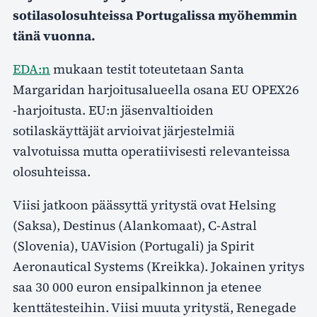
sotilasolosuhteissa Portugalissa myöhemmin
tänä vuonna.
EDA:n
mukaan testit toteutetaan Santa
Margaridan harjoitusalueella osana EU OPEX26
-harjoitusta. EU:n jäsenvaltioiden
sotilaskäyttäjät arvioivat järjestelmiä
valvotuissa mutta operatiivisesti relevanteissa
olosuhteissa.
Viisi jatkoon päässyttä yritystä ovat Helsing
(Saksa), Destinus (Alankomaat), C-Astral
(Slovenia), UAVision (Portugali) ja Spirit
Aeronautical Systems (Kreikka). Jokainen yritys
saa 30 000 euron ensipalkinnon ja etenee
kenttätesteihin. Viisi muuta yritystä, Renegade