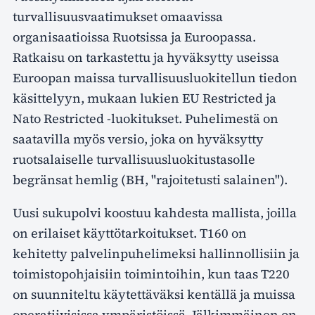
turvallisuusvaatimukset omaavissa
organisaatioissa Ruotsissa ja Euroopassa.
Ratkaisu on tarkastettu ja hyväksytty useissa
Euroopan maissa turvallisuusluokitellun tiedon
käsittelyyn, mukaan lukien EU Restricted ja
Nato Restricted -luokitukset. Puhelimestä on
saatavilla myös versio, joka on hyväksytty
ruotsalaiselle turvallisuusluokitustasolle
begränsat hemlig (BH, "rajoitetusti salainen").
Uusi sukupolvi koostuu kahdesta mallista, joilla
on erilaiset käyttötarkoitukset. T160 on
kehitetty palvelinpuhelimeksi hallinnollisiin ja
toimistopohjaisiin toimintoihin, kun taas T220
on suunniteltu käytettäväksi kentällä ja muissa
operatiivisissa ympäristöissä. Jälkimmäinen on