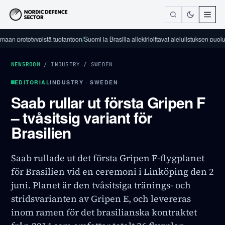
rototyypistä tuotantoon
/
Suomi ja Brasilia allekirjoittavat aiejulistuksen puolustusal
NEWSROOM
/
INDUSTRY
/
SWEDEN
EDITORIAL
INDUSTRY · SWEDEN
Saab rullar ut första Gripen F
– tvåsitsig variant för
Brasilien
Saab rullade ut det första Gripen F-flygplanet
för Brasilien vid en ceremoni i Linköping den 2
juni. Planet är den tvåsitsiga tränings- och
stridsvarianten av Gripen E, och levereras
inom ramen för det brasilianska kontraktet