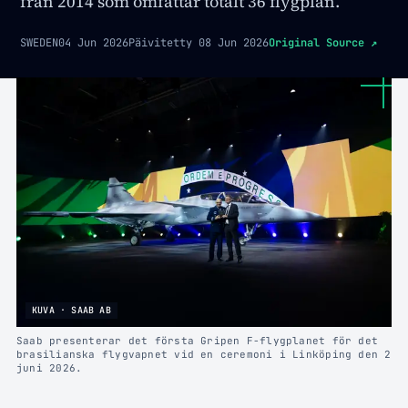
från 2014 som omfattar totalt 36 flygplan.
SWEDEN
04 Jun 2026
Päivitetty
08 Jun 2026
Original Source
↗
KUVA · SAAB AB
Saab presenterar det första Gripen F-flygplanet för det
brasilianska flygvapnet vid en ceremoni i Linköping den 2
juni 2026.