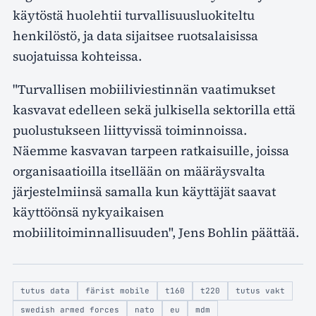
käytöstä huolehtii turvallisuusluokiteltu
henkilöstö, ja data sijaitsee ruotsalaisissa
suojatuissa kohteissa.
"Turvallisen mobiiliviestinnän vaatimukset
kasvavat edelleen sekä julkisella sektorilla että
puolustukseen liittyvissä toiminnoissa.
Näemme kasvavan tarpeen ratkaisuille, joissa
organisaatioilla itsellään on määräysvalta
järjestelmiinsä samalla kun käyttäjät saavat
käyttöönsä nykyaikaisen
mobiilitoiminnallisuuden", Jens Bohlin päättää.
tutus data
färist mobile
t160
t220
tutus vakt
swedish armed forces
nato
eu
mdm