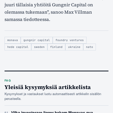
juuri tällaisia yhtiöitä Gungnir Capital on
olemassa tukemaan", sanoo Max Villman
samassa tiedotteessa.
monava
gungnir capital
foundry ventures
hede capital
sweden
finland
ukraine
nato
FAQ
Yleisiä kysymyksiä artikkelista
Kysymykset ja vastaukset luotu automaattisesti artikkelin sisällön
perusteella.
–
Vilka investerare ligger bakom Monavas nya
01