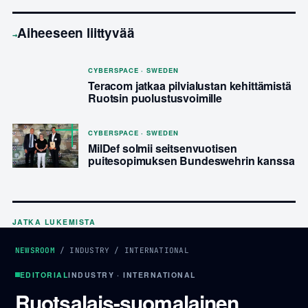
Aiheeseen liittyvää
→
CYBERSPACE · SWEDEN
Teracom jatkaa pilvialustan kehittämistä
Ruotsin puolustusvoimille
CYBERSPACE · SWEDEN
MilDef solmii seitsenvuotisen
puitesopimuksen Bundeswehrin kanssa
JATKA LUKEMISTA
NEWSROOM
/
INDUSTRY
/
INTERNATIONAL
EDITORIAL
INDUSTRY · INTERNATIONAL
Ruotsalais-suomalainen