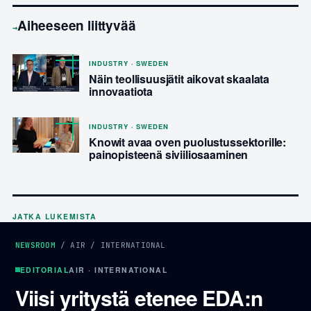
Aiheeseen liittyvää
→
INDUSTRY · SWEDEN
Näin teollisuusjätit aikovat skaalata
innovaatiota
INDUSTRY · SWEDEN
Knowit avaa oven puolustussektorille:
painopisteenä siviiliosaaminen
JATKA LUKEMISTA
NEWSROOM
/
AIR
/
INTERNATIONAL
EDITORIAL
AIR · INTERNATIONAL
Viisi yritystä etenee EDA:n