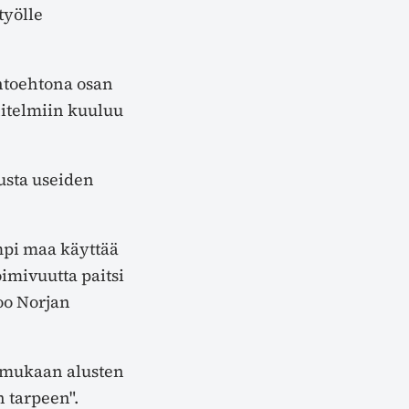
työlle
ihtoehtona osan
nitelmiin kuuluu
usta useiden
mpi maa käyttää
imivuutta paitsi
oo Norjan
 mukaan alusten
n tarpeen".