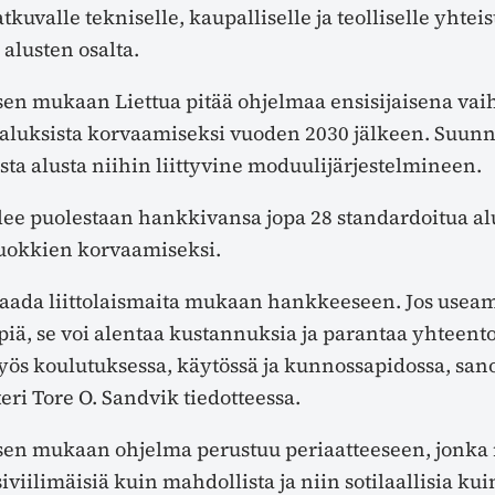
tkuvalle tekniselle, kaupalliselle ja teolliselle yhteis
alusten osalta.
sen mukaan Liettua pitää ohjelmaa ensisijaisena va
aluksista korvaamiseksi vuoden 2030 jälkeen. Suun
sta alusta niihin liittyvine moduulijärjestelmineen.
lee puolestaan hankkivansa jopa 28 standardoitua al
luokkien korvaamiseksi.
saada liittolaismaita mukaan hankkeeseen. Jos usea
iä, se voi alentaa kustannuksia ja parantaa yhteento
yös koulutuksessa, käytössä ja kunnossapidossa, san
ri Tore O. Sandvik tiedotteessa.
ksen mukaan ohjelma perustuu periaatteeseen, jonka
siviilimäisiä kuin mahdollista ja niin sotilaallisia kui