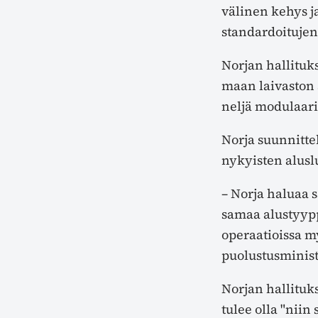
välinen kehys ja
standardoitujen 
Norjan hallituk
maan laivaston 
neljä modulaari
Norja suunnitte
nykyisten alus
– Norja haluaa 
samaa alustyypp
operaatioissa m
puolustusministe
Norjan hallitu
tulee olla "niin 