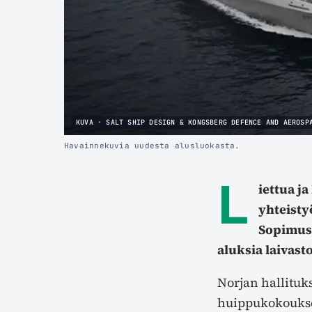
KUVA · SALT SHIP DESIGN & KONGSBERG DEFENCE AND AEROSP
Havainnekuvia uudesta alusluokasta.
L
iettua j
yhteisty
Sopimus 
aluksia laivast
Norjan hallitu
huippukokoukse