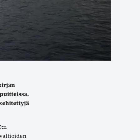
kirjan
puitteissa.
kehitettyjä
O:n
valtioiden