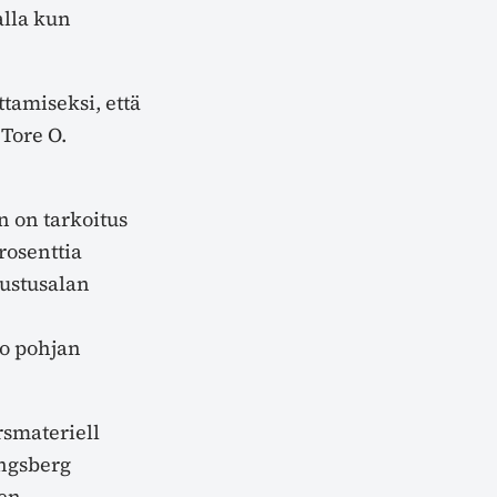
alla kun
ttamiseksi, että
 Tore O.
ön on tarkoitus
rosenttia
lustusalan
uo pohjan
rsmateriell
ongsberg
den