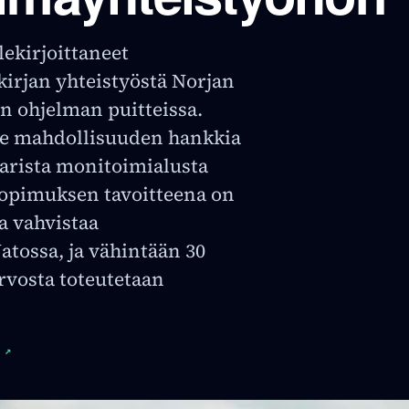
lekirjoittaneet
rjan yhteistyöstä Norjan
n ohjelman puitteissa.
le mahdollisuuden hankkia
arista monitoimialusta
Sopimuksen tavoitteena on
a vahvistaa
tossa, ja vähintään 30
rvosta toteutetaan
↗