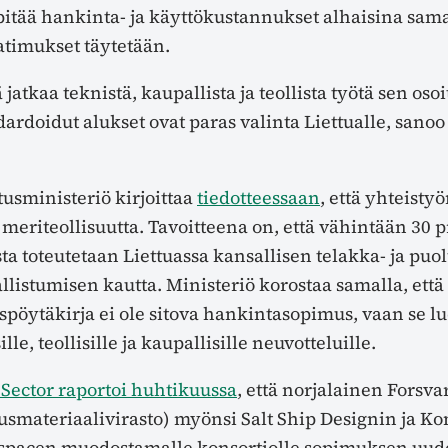
pitää hankinta- ja käyttökustannukset alhaisina sam
atimukset täytetään.
jatkaa teknistä, kaupallista ja teollista työtä sen osoi
dardoidut alukset ovat paras valinta Liettualle, sanoo
tusministeriö kirjoittaa
tiedotteessaan
, että yhteisty
meriteollisuutta. Tavoitteena on, että vähintään 30 p
a toteutetaan Liettuassa kansallisen telakka- ja puo
llistumisen kautta. Ministeriö korostaa samalla, että
öytäkirja ei ole sitova hankintasopimus, vaan se l
ille, teollisille ja kaupallisille neuvotteluille.
Sector raportoi huhtikuussa
, että norjalainen Forsva
usmateriaalivirasto) myönsi Salt Ship Designin ja K
spacen muodostamalle konsortiolle sopimuksen uu