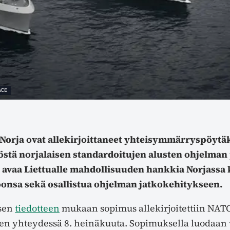
ACE
a Norja ovat allekirjoittaneet yhteisymmärryspöytä
östä norjalaisen standardoitujen alusten ohjelman 
avaa Liettualle mahdollisuuden hankkia Norjassa 
oonsa sekä osallistua ohjelman jatkokehitykseen.
ksen
tiedotteen
mukaan sopimus allekirjoitettiin NAT
n yhteydessä 8. heinäkuuta. Sopimuksella luodaan 