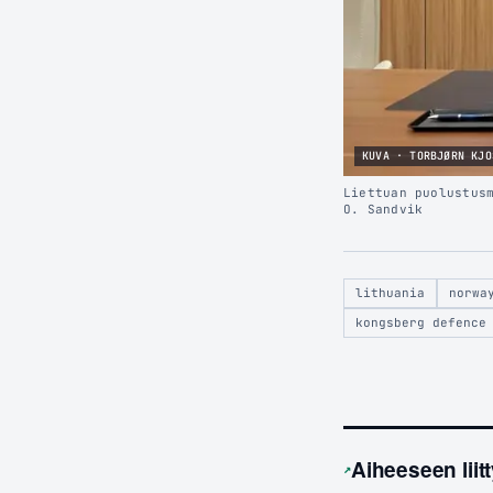
KUVA · TORBJØRN KJO
Liettuan puolustus
O. Sandvik
lithuania
norwa
kongsberg defence
Aiheeseen liitt
↗