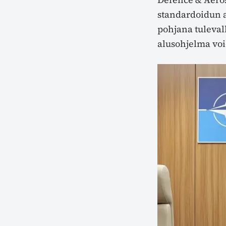
standardoidun a
pohjana tulevall
alusohjelma voi