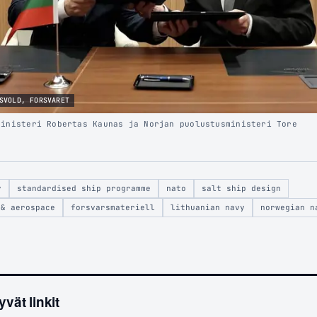
SVOLD, FORSVARET
ministeri Robertas Kaunas ja Norjan puolustusministeri Tore
y
standardised ship programme
nato
salt ship design
 & aerospace
forsvarsmateriell
lithuanian navy
norwegian n
yvät linkit