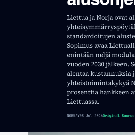
Liettua ja Norja ovat al
yhteisymmärryspöytäki
standardoitujen aluste
Sopimus avaa Liettual
enintään neljä modula
vuoden 2030 jälkeen. 
alentaa kustannuksia j
yhteistoimintakykyä Na
prosenttia hankkeen a
Liettuassa.
NORWAY
08 Jul 2026
Original Source