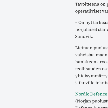
Tavoitteena on 
operatiiviset va
– On nyt tärkeää 
norjalaiset stan
Sandvik.
Liettuan puolus
vahvistaa maan 
hankkeen arvost
teollisuuden osa
yhteisymmärrysp
jatkuville teknis
Nordic Defence 
(Norjan puolust
Defence & Aero