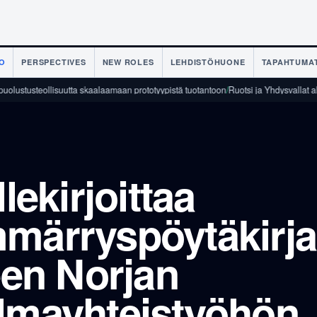
O
PERSPECTIVES
NEW ROLES
LEHDISTÖHUONE
TAPAHTUMA
eollisuutta skaalaamaan prototyypistä tuotantoon
/
Ruotsi ja Yhdysvallat allekirjoi
llekirjoittaa
mmärryspöytäkirj
seen Norjan
lmayhteistyöhön