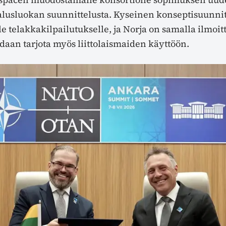
lusluokan suunnittelusta. Kyseinen konseptisuunni
e telakkakilpailutukselle, ja Norja on samalla ilmoitt
daan tarjota myös liittolaismaiden käyttöön.