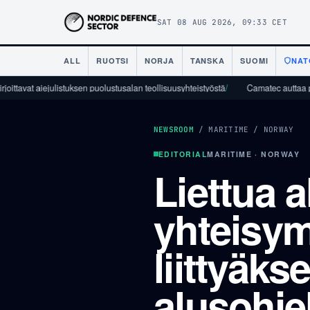
SAT 08 AUG 2026, 09:33 CET
ALL
RUOTSI
NORJA
TANSKA
SUOMI
NAT
t aiejulistuksen puolustusalan teollisuusyhteistyöstä
/
Camatec auttaa puolustust
NEWSROOM
/
MARITIME
/
NORWAY
EDITORIAL
MARITIME · NORWAY
Liettua a
yhteisy
liittyäk
alusohje