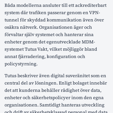
Båda modellerna ansluter till ett ackrediterbart
system där trafiken passerar genom en VPN-
tunnel för skyddad kommunikation även över
osäkra nätverk. Organisationen äger och
förvaltar själv systemet och hanterar sina
enheter genom det egenutvecklade MDM-
systemet Tutus Vakt, vilket möjliggör bland
annat fjärradering, konfiguration och
policystyrning.
Tutus beskriver även digital suveränitet som en
central del av lösningen. Enligt bolaget innebär
det att kunderna behåller rådighet över data,
enheter och säkerhetspolicyer inom den egna
organisationen. Samtidigt hanteras utveckling
och drift av säkerhetsklassad personal med data