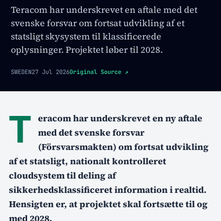
Teracom har underskrevet en aftale med det
svenske forsvar om fortsat udvikling af et
statsligt skysystem til klassificerede
oplysninger. Projektet løber til 2028.
SWEDEN
27 Jul 2026
Original Source
↗
T
eracom har underskrevet en ny aftale
med det svenske forsvar
(Försvarsmakten) om fortsat udvikling
af et statsligt, nationalt kontrolleret
cloudsystem til deling af
sikkerhedsklassificeret information i realtid.
Hensigten er, at projektet skal fortsætte til og
med 2028.