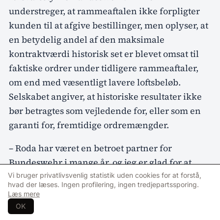
understreger, at rammeaftalen ikke forpligter
kunden til at afgive bestillinger, men oplyser, at
en betydelig andel af den maksimale
kontraktværdi historisk set er blevet omsat til
faktiske ordrer under tidligere rammeaftaler,
om end med væsentligt lavere loftsbeløb.
Selskabet angiver, at historiske resultater ikke
bør betragtes som vejledende for, eller som en
garanti for, fremtidige ordremængder.
– Roda har været en betroet partner for
Bundeswehr i mange år, og jeg er glad for at
uddybe forholdet til dem gennem denne
Vi bruger privatlivsvenlig statistik uden cookies for at forstå,
hvad der læses. Ingen profilering, ingen tredjepartssporing.
rammeaftale. Jeg er stolt over at fortsætte
Læs mere
samarbejdet med Bundeswehr og levere taktisk
OK
it på et af Europas største forsvarsmarkeder,