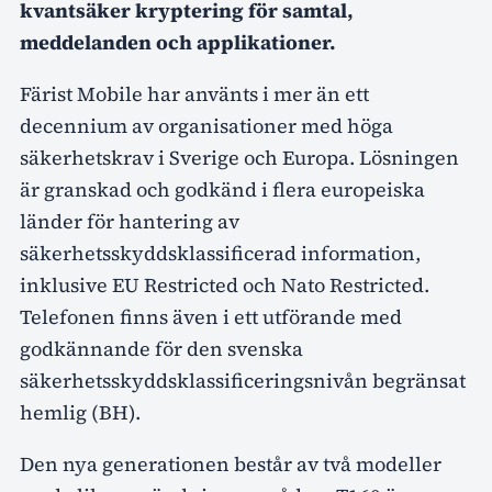
kvantsäker kryptering för samtal,
meddelanden och applikationer.
Färist Mobile har använts i mer än ett
decennium av organisationer med höga
säkerhetskrav i Sverige och Europa. Lösningen
är granskad och godkänd i flera europeiska
länder för hantering av
säkerhetsskyddsklassificerad information,
inklusive EU Restricted och Nato Restricted.
Telefonen finns även i ett utförande med
godkännande för den svenska
säkerhetsskyddsklassificeringsnivån begränsat
hemlig (BH).
Den nya generationen består av två modeller