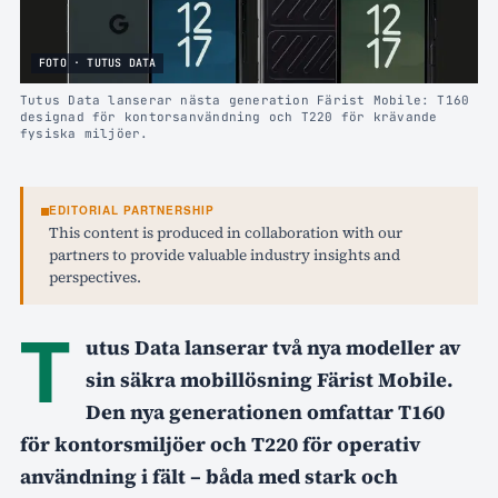
FOTO · TUTUS DATA
Tutus Data lanserar nästa generation Färist Mobile: T160
designad för kontorsanvändning och T220 för krävande
fysiska miljöer.
EDITORIAL PARTNERSHIP
This content is produced in collaboration with our
partners to provide valuable industry insights and
perspectives.
T
utus Data lanserar två nya modeller av
sin säkra mobillösning Färist Mobile.
Den nya generationen omfattar T160
för kontorsmiljöer och T220 för operativ
användning i fält – båda med stark och