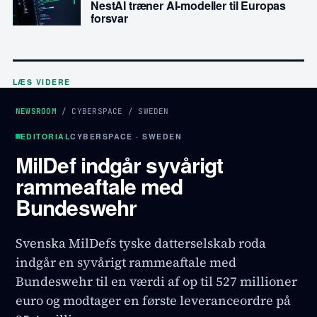
NestAI træner AI-modeller til Europas
forsvar
LÆS VIDERE
NEWSROOM
/
CYBERSPACE
/
SWEDEN
EDITORIAL
CYBERSPACE · SWEDEN
MilDef indgår syvårigt
rammeaftale med
Bundeswehr
Svenska MilDefs tyske datterselskab roda
indgår en syvårigt rammeaftale med
Bundeswehr til en værdi af op til 527 millioner
euro og modtager en første leveranceordre på