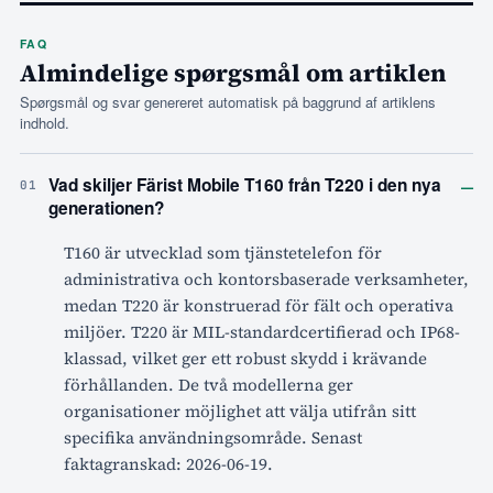
FAQ
Almindelige spørgsmål om artiklen
Spørgsmål og svar genereret automatisk på baggrund af artiklens
indhold.
–
Vad skiljer Färist Mobile T160 från T220 i den nya
01
generationen?
T160 är utvecklad som tjänstetelefon för
administrativa och kontorsbaserade verksamheter,
medan T220 är konstruerad för fält och operativa
miljöer. T220 är MIL-standardcertifierad och IP68-
klassad, vilket ger ett robust skydd i krävande
förhållanden. De två modellerna ger
organisationer möjlighet att välja utifrån sitt
specifika användningsområde. Senast
faktagranskad: 2026-06-19.