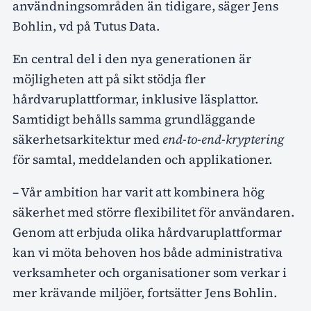
användningsområden än tidigare, säger Jens
Bohlin, vd på Tutus Data.
En central del i den nya generationen är
möjligheten att på sikt stödja fler
hårdvaruplattformar, inklusive läsplattor.
Samtidigt behålls samma grundläggande
säkerhetsarkitektur med
end-to-end-kryptering
för samtal, meddelanden och applikationer.
– Vår ambition har varit att kombinera hög
säkerhet med större flexibilitet för användaren.
Genom att erbjuda olika hårdvaruplattformar
kan vi möta behoven hos både administrativa
verksamheter och organisationer som verkar i
mer krävande miljöer, fortsätter Jens Bohlin.