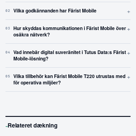
+
Vilka godkännanden har Färist Mobile
02
+
Hur skyddas kommunikationen i Färist Mobile över
03
osäkra nätverk?
+
Vad innebär digital suveränitet i Tutus Data:s Färist
04
Mobile-lösning?
+
Vilka tillbehör kan Färist Mobile T220 utrustas med
05
för operativa miljöer?
Relateret dækning
→