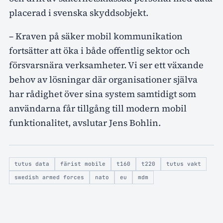
placerad i svenska skyddsobjekt.
– Kraven på säker mobil kommunikation
fortsätter att öka i både offentlig sektor och
försvarsnära verksamheter. Vi ser ett växande
behov av lösningar där organisationer själva
har rådighet över sina system samtidigt som
användarna får tillgång till modern mobil
funktionalitet, avslutar Jens Bohlin.
tutus data
färist mobile
t160
t220
tutus vakt
swedish armed forces
nato
eu
mdm