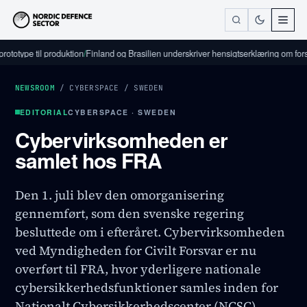
e til produktion
/
Finland og Brasilien underskriver hensigtserklæring om forsvarsin
NEWSROOM
/
CYBERSPACE
/
SWEDEN
EDITORIAL
CYBERSPACE · SWEDEN
Cybervirksomheden er
samlet hos FRA
Den 1. juli blev den omorganisering
gennemført, som den svenske regering
besluttede om i efteråret. Cybervirksomheden
ved Myndigheden for Civilt Forsvar er nu
overført til FRA, hvor yderligere nationale
cybersikkerhedsfunktioner samles inden for
Nationalt Cybersikkerhedscenter (NCSC).