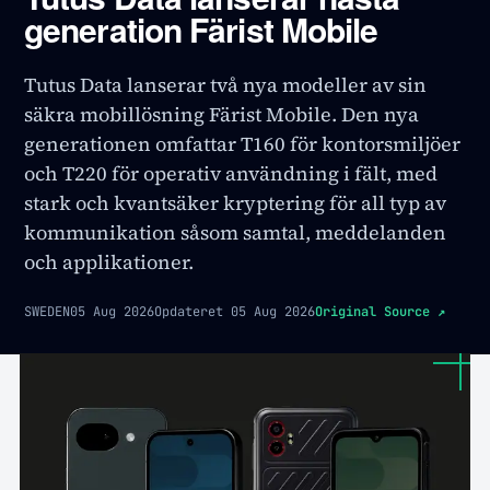
generation Färist Mobile
Tutus Data lanserar två nya modeller av sin
säkra mobillösning Färist Mobile. Den nya
generationen omfattar T160 för kontorsmiljöer
och T220 för operativ användning i fält, med
stark och kvantsäker kryptering för all typ av
kommunikation såsom samtal, meddelanden
och applikationer.
SWEDEN
05 Aug 2026
Opdateret
05 Aug 2026
Original Source
↗