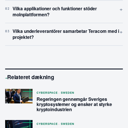
+
Vilka applikationer och funktioner stöder
02
molnplattformen?
+
Vilka underleverantörer samarbetar Teracom med i
03
projektet?
Relateret dækning
→
CYBERSPACE · SWEDEN
Regeringen gennemgår Sveriges
kryptosystemer og ønsker at styrke
kryptoindustrien
CYBERSPACE · SWEDEN