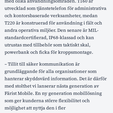
med olika användningsområden. T160 är
utvecklad som tjänstetelefon för administrativa
och kontorsbaserade verksamheter, medan
T220 är konstruerad för användning i fält och
andra operativa miljöer. Den senare är MIL-
standardcertifierad, IP68-klassad och kan
utrustas med tillbehör som taktiskt skal,
powerbank och ficka för kroppsmontage.
– Tillit till säker kommunikation är
grundläggande för alla organisationer som
hanterar skyddsvärd information. Det är därför
med stolthet vi lanserar nästa generation av
Färist Mobile. En ny generation mobillösning
som ger kunderna större flexibilitet och
möjlighet att nyttja den i fler