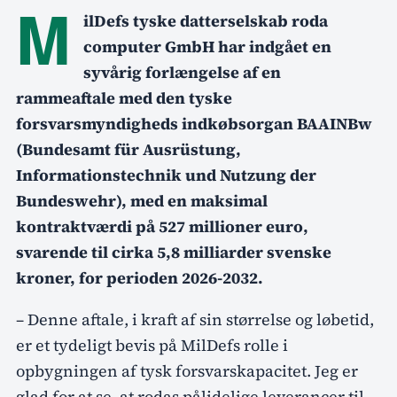
M
ilDefs tyske datterselskab roda
computer GmbH har indgået en
syvårig forlængelse af en
rammeaftale med den tyske
forsvarsmyndigheds indkøbsorgan BAAINBw
(Bundesamt für Ausrüstung,
Informationstechnik und Nutzung der
Bundeswehr), med en maksimal
kontraktværdi på 527 millioner euro,
svarende til cirka 5,8 milliarder svenske
kroner, for perioden 2026-2032.
– Denne aftale, i kraft af sin størrelse og løbetid,
er et tydeligt bevis på MilDefs rolle i
opbygningen af tysk forsvarskapacitet. Jeg er
glad for at se, at rodas pålidelige leverancer til