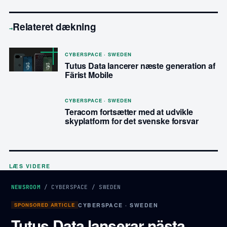
Relateret dækning
→
CYBERSPACE · SWEDEN
Tutus Data lancerer næste generation af
Färist Mobile
CYBERSPACE · SWEDEN
Teracom fortsætter med at udvikle
skyplatform for det svenske forsvar
LÆS VIDERE
NEWSROOM
/
CYBERSPACE
/
SWEDEN
SPONSORED ARTICLE
CYBERSPACE · SWEDEN
Tutus Data lanserar nästa