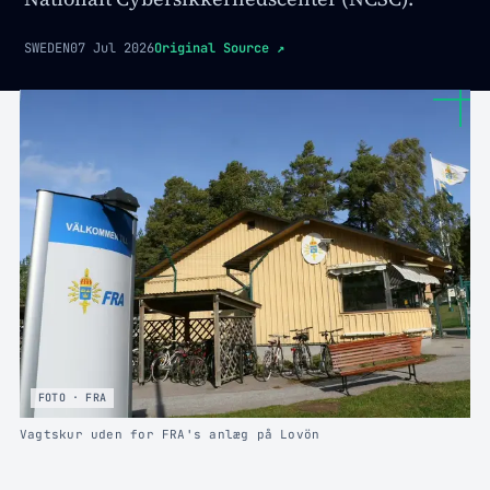
SWEDEN
07 Jul 2026
Original Source
↗
FOTO · FRA
Vagtskur uden for FRA's anlæg på Lovön