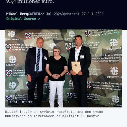
95,4 millioner euro.
Mikael Berg
SWEDEN
22 Jul 2026
Opdateret
27 Jul 2026
Original Source
↗
FOTO · MILDEF
MilDef indgår en syvårig ramaftale med den tyske
Bundeswehr om leverancer af militært IT-udstyr.