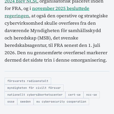
2024 blev NCSC
organisatorisk placeret inden
for FRA, og i
november 2025 besluttede
regeringen
, at også den operative og strategiske
cybervirksomhed skulle overføres fra den
daværende Myndigheten för samhällsskydd
och beredskap (MSB), det svenske
beredskabsagentur, til FRA senest den 1. juli
2026. Den nu gennemførte overførsel markerer
dermed det sidste trin i denne omorganisering.
försvarets radioanstalt
myndigheten för civilt försvar
nationellt cybersäkerhetscenter
cert-se
ncc-se
osse
sweden
eu cybersecurity cooperation