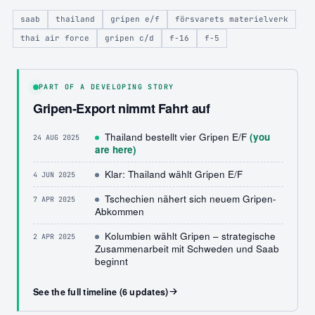
saab
thailand
gripen e/f
försvarets materielverk
thai air force
gripen c/d
f-16
f-5
PART OF A DEVELOPING STORY
Gripen-Export nimmt Fahrt auf
Thailand bestellt vier Gripen E/F
(you
24 AUG 2025
are here)
Klar: Thailand wählt Gripen E/F
4 JUN 2025
Tschechien nähert sich neuem Gripen-
7 APR 2025
Abkommen
Kolumbien wählt Gripen – strategische
2 APR 2025
Zusammenarbeit mit Schweden und Saab
beginnt
See the full timeline (6 updates)