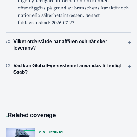
ingen ytterligare information om kunden
offentliggörs på grund av branschens karaktär och
nationella säkerhetsintressen. Senast
faktagranskad: 2026-07-27.
+
Vilket ordervärde har affären och när sker
02
leverans?
+
Vad kan GlobalEye-systemet användas till enligt
03
Saab?
Related coverage
→
AIR · SWEDEN