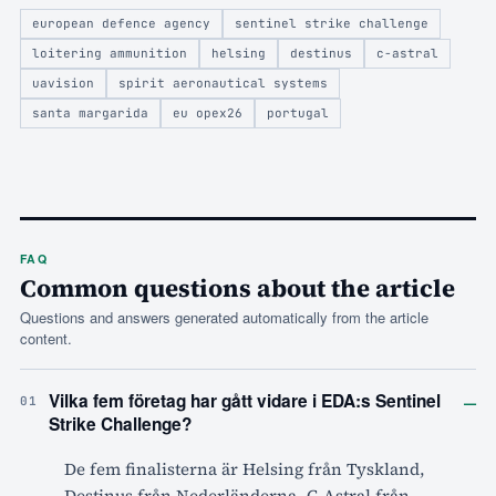
european defence agency
sentinel strike challenge
loitering ammunition
helsing
destinus
c-astral
uavision
spirit aeronautical systems
santa margarida
eu opex26
portugal
FAQ
Common questions about the article
Questions and answers generated automatically from the article
content.
–
Vilka fem företag har gått vidare i EDA:s Sentinel
01
Strike Challenge?
De fem finalisterna är Helsing från Tyskland,
Destinus från Nederländerna, C-Astral från