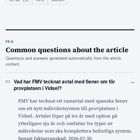
scrab iii
nato
sweden
FAQ
Common questions about the article
Questions and answers generated automatically from the article
content.
–
Vad har FMV tecknat avtal med Sener om för
01
provplatsen i Vidsel?
FMV har tecknat ett ramavtal med spanska Sener
om ett nytt målrobotsystem till provplatsen i
Vidsel. Avtalet löper på tre år med option på
ytterligare sju år och omfattar tre typer av
målrobotar som ska komplettera befintliga system.
Senast faktagranskad: 2026-07-30.