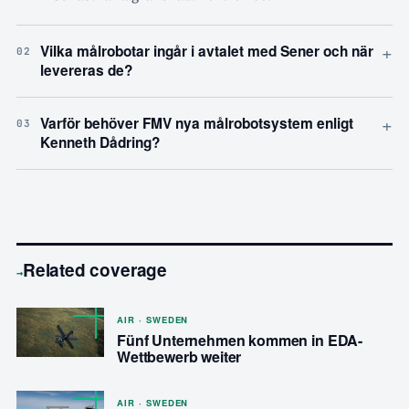
+
Vilka målrobotar ingår i avtalet med Sener och när
02
levereras de?
+
Varför behöver FMV nya målrobotsystem enligt
03
Kenneth Dådring?
Related coverage
→
AIR · SWEDEN
Fünf Unternehmen kommen in EDA-
Wettbewerb weiter
AIR · SWEDEN