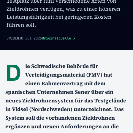
Testplatz über fünf verschiedene Arten von
Zieldrohnen verfügen, was zu einer höheren
Leistungsfähigkeit bei geringeren Kosten
führen soll.
SWEDEN
30 Jul 2026
Originalquelle
↗
D
ie Schwedische Behörde für
Verteidigungsmaterial (FMV) hat
einen Rahmenvertrag mit dem
spanischen Unternehmen Sener über ein
neues Zieldrohnensystem für das Testgelände
in Vidsel (Nordschweden) unterzeichnet. Das
System soll die vorhandenen Zieldrohnen
ergänzen und neuen Anforderungen an die