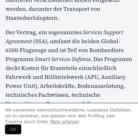
werden, darunter der Transport von
Staatsoberhäuptern.
Der Vertrag, ein sogenanntes
Services Support
Agreement
(SSA), umfasst die beiden Global-
6500-Flugzeuge und ist Teil von Bombardiers
Programm
Smart Services Defense
. Das Programm
deckt Kosten für Ersatzteile einschließlich
Fahrwerk und Hilfstriebwerk (APU, Auxiliary
Power Unit), Arbeitskräfte, Bodenausrüstung,
technisches Fachwissen, technische
Unterstützung, Zugang zu mobilen
Wir verwenden datenschutzfreundliche, cookielose Statistiken,
Einsatzteams sowie Frachtkosten ab. Der
um zu verstehen, was gelesen wird. Kein Profiling, kein
Vertrag verschafft den Schwedischen
Tracking durch Dritte.
Mehr erfahren
Streitkräften Zugang zu Bombardiers rund um
OK