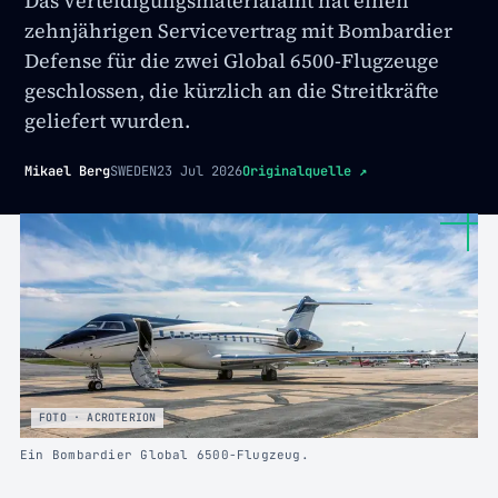
Das Verteidigungsmaterialamt hat einen
zehnjährigen Servicevertrag mit Bombardier
Defense für die zwei Global 6500-Flugzeuge
geschlossen, die kürzlich an die Streitkräfte
geliefert wurden.
Mikael Berg
SWEDEN
23 Jul 2026
Originalquelle
↗
FOTO · ACROTERION
Ein Bombardier Global 6500-Flugzeug.