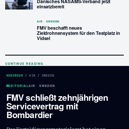
Dänisches NASAMS-Verband jetzt
einsatzbereit
AIR · SWEDEN
FMV beschafft neues
Zieldrohnensystem für den Testplatz in
Vidsel
CONTINUE READING
NEWSROOM
/
AIR
/
SWEDEN
EDITORIAL
AIR · SWEDEN
FMV schließt zehnjährigen
Servicevertrag mit
Bombardier