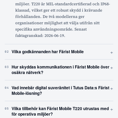
miljöer. T220 är MIL-standardcertifierad och IP68-
klassad, vilket ger ett robust skydd i krävande
förhållanden. De två modellerna ger
organisationer möjlighet att välja utifrån sitt
specifika användningsområde. Senast
faktagranskad: 2026-06-19.
+
Vilka godkännanden har Färist Mobile
02
+
Hur skyddas kommunikationen i Färist Mobile över
03
osäkra nätverk?
+
Vad innebär digital suveränitet i Tutus Data:s Färist
04
Mobile-lösning?
+
Vilka tillbehör kan Färist Mobile T220 utrustas med
05
för operativa miljöer?