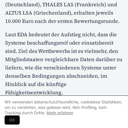
(Deutschland), THALES LAS (Frankreich) und
ALTUS LSA (Griechenland), erhalten jeweils
10.000 Euro nach der ersten Bewertungsrunde.
Laut EDA bedeutet der Aufstieg nicht, dass die
Systeme beschaffungsreif oder einsatzbereit
sind. Ziel des Wettbewerbs ist es vielmehr, den
Mitgliedstaaten vergleichbare Daten darüber zu
liefern, wie die verschiedenen Systeme unter
denselben Bedingungen abschneiden, im
Hinblick auf die künftige
Fähigkeitsentwicklung.
Wir verwenden datenschutzfreundliche, cookielose Statistiken,
In der zweiten Wettbewerbsphase werden die
um zu verstehen, was gelesen wird. Kein Profiling, kein
Tracking durch Dritte.
Mehr erfahren
fünf Finalisten um Preisgelder in Höhe von
OK
insgesamt 1,8 Millionen Euro konkurrieren. Die