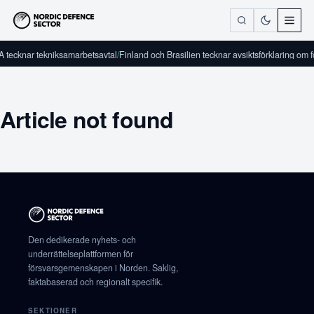
 tecknar tekniksamarbetsavtal
/
Finland och Brasilien tecknar avsiktsförklaring om f
Article not found
Den dedikerade nyhets- och
underrättelseplattformen för
försvarsgemenskapen i Norden. Saklig,
faktabaserad och regionalt specifik.
SEKTIONER