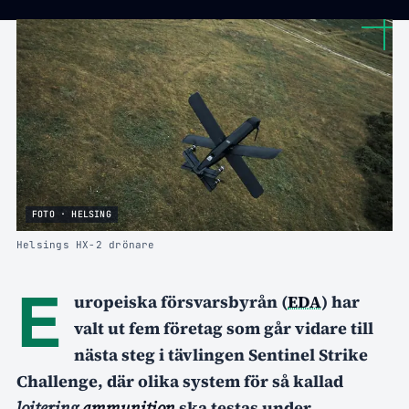
FOTO · HELSING
Helsings HX-2 drönare
E
uropeiska försvarsbyrån (
EDA
) har
valt ut fem företag som går vidare till
nästa steg i tävlingen Sentinel Strike
Challenge, där olika system för så kallad
loitering
ammunition
ska testas under