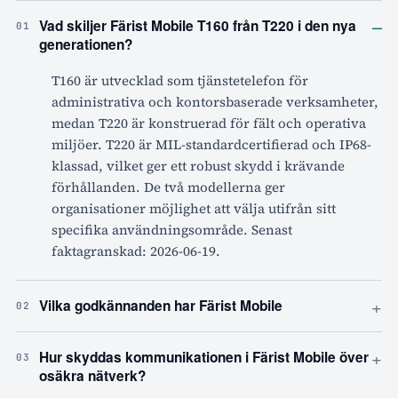
–
Vad skiljer Färist Mobile T160 från T220 i den nya
01
generationen?
T160 är utvecklad som tjänstetelefon för
administrativa och kontorsbaserade verksamheter,
medan T220 är konstruerad för fält och operativa
miljöer. T220 är MIL-standardcertifierad och IP68-
klassad, vilket ger ett robust skydd i krävande
förhållanden. De två modellerna ger
organisationer möjlighet att välja utifrån sitt
specifika användningsområde. Senast
faktagranskad: 2026-06-19.
+
Vilka godkännanden har Färist Mobile
02
+
Hur skyddas kommunikationen i Färist Mobile över
03
osäkra nätverk?