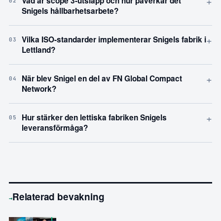
+
Vad är scope 3-utsläpp och hur påverkar det
02
Snigels hållbarhetsarbete?
+
Vilka ISO-standarder implementerar Snigels fabrik i
03
Lettland?
+
När blev Snigel en del av FN Global Compact
04
Network?
+
Hur stärker den lettiska fabriken Snigels
05
leveransförmåga?
Relaterad bevakning
→