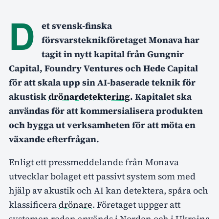
D
et svensk-finska
försvarsteknikföretaget Monava har
tagit in nytt kapital från Gungnir
Capital, Foundry Ventures och Hede Capital
för att skala upp sin AI-baserade teknik för
akustisk
drönardetektering
. Kapitalet ska
användas för att kommersialisera produkten
och bygga ut verksamheten för att möta en
växande efterfrågan.
Enligt ett pressmeddelande från Monava
utvecklar bolaget ett passivt system som med
hjälp av akustik och AI kan detektera, spåra och
klassificera
drönare
. Företaget uppger att
systemen redan används i Norden och i Ukraina