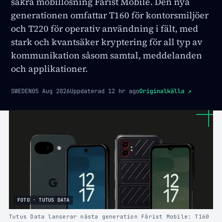
säkra mobillösning Färist Mobile. Den nya
generationen omfattar T160 för kontorsmiljöer
och T220 för operativ användning i fält, med
stark och kvantsäker kryptering för all typ av
kommunikation såsom samtal, meddelanden
och applikationer.
SWEDEN
05 Aug 2026
Uppdaterad
12 hr ago
Originalkälla
↗
FOTO · TUTUS DATA
Tutus Data lanserar nästa generation Färist Mobile: T160