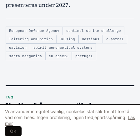
presenteras under 2027.
European Defence Agency
sentinel strike challenge
loitering ammunition
Helsing
destinus
c-astral
uavision
spirit aeronautical systems
santa margarida
eu opex26
portugal
FAQ
Vanliga frågor om artikeln
Vi använder integritetsvänlig, cookielös statistik för att förstå
Frågor och svar genererade automatiskt utifrån artikelns innehåll.
vad som läses. Ingen profilering, ingen tredjepartsspårning.
Läs
mer
–
Vilka fem företag har gått vidare i EDA:s Sentinel
OK
01
Strike Challenge?