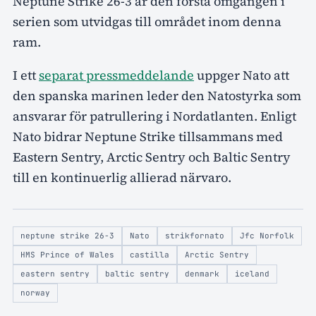
Neptune Strike 26-3 är den första omgången i
serien som utvidgas till området inom denna
ram.
I ett
separat pressmeddelande
uppger Nato att
den spanska marinen leder den Natostyrka som
ansvarar för patrullering i Nordatlanten. Enligt
Nato bidrar Neptune Strike tillsammans med
Eastern Sentry, Arctic Sentry och Baltic Sentry
till en kontinuerlig allierad närvaro.
neptune strike 26-3
Nato
strikfornato
Jfc Norfolk
HMS Prince of Wales
castilla
Arctic Sentry
eastern sentry
baltic sentry
denmark
iceland
norway