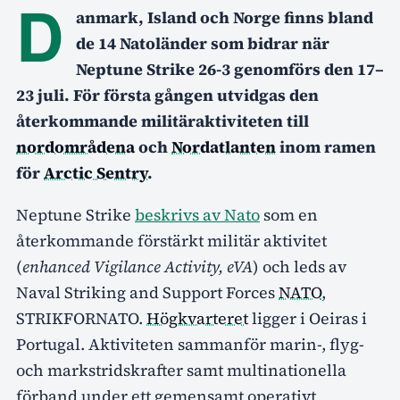
D
anmark, Island och Norge finns bland
de 14 Natoländer som bidrar när
Neptune Strike 26-3 genomförs den 17–
23 juli. För första gången utvidgas den
återkommande militäraktiviteten till
nordområdena
och
Nordatlanten
inom ramen
för
Arctic Sentry
.
Neptune Strike
beskrivs av Nato
som en
återkommande förstärkt militär aktivitet
(
enhanced Vigilance Activity, eVA
) och leds av
Naval Striking and Support Forces
NATO
,
STRIKFORNATO.
Högkvarteret
ligger i Oeiras i
Portugal. Aktiviteten sammanför marin-, flyg-
och markstridskrafter samt multinationella
förband under ett gemensamt operativt