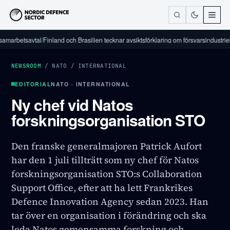
etsavtal
/
Finland och Brasilien tecknar avsiktsförklaring om försvarsindustriellt sam
NEWSROOM
/
NATO
/
INTERNATIONAL
EDITORIAL
NATO · INTERNATIONAL
Ny chef vid Natos
forskningsorganisation STO
Den franske generalmajoren Patrick Aufort
har den 1 juli tillträtt som ny chef för Natos
forskningsorganisation STO:s Collaboration
Support Office, efter att ha lett Frankrikes
Defence Innovation Agency sedan 2023. Han
tar över en organisation i förändring och ska
leda Natos gemensamma forskning och