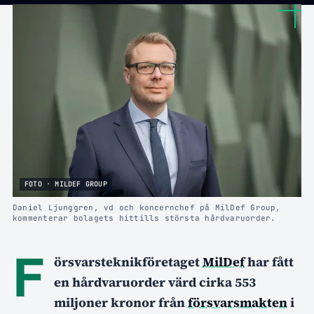
FOTO · MILDEF GROUP
Daniel Ljunggren, vd och koncernchef på MilDef Group,
kommenterar bolagets hittills största hårdvaruorder.
F
örsvarsteknikföretaget
MilDef
har fått
en hårdvaruorder värd cirka 553
miljoner kronor från
försvarsmakten
i