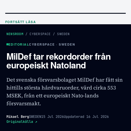
FORTSÄTT LÄSA
NEWSROOM
/
CYBERSPACE
/
SWEDEN
EDITORIAL
CYBERSPACE · SWEDEN
MilDef tar rekordorder från
europeiskt Natoland
Det svenska försvarsbolaget MilDef har fått sin
hittills största hårdvaruorder, värd cirka 553
MSEK, från ett europeiskt Nato-lands
försvarsmakt.
Mikael Berg
SWEDEN
15 Jul 2026
Uppdaterad
16 Jul 2026
Originalkälla
↗