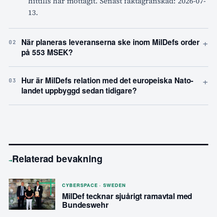
hittills har mottagit. Senast faktagranskad: 2026-07-
13.
+
När planeras leveranserna ske inom MilDefs order
02
på 553 MSEK?
+
Hur är MilDefs relation med det europeiska Nato-
03
landet uppbyggd sedan tidigare?
Relaterad bevakning
→
CYBERSPACE · SWEDEN
MilDef tecknar sjuårigt ramavtal med
Bundeswehr