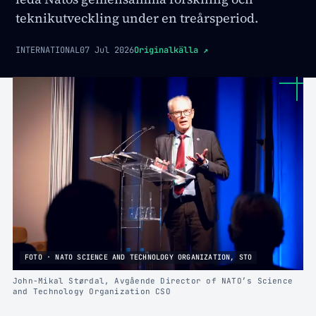
teknikutveckling under en treårsperiod.
INTERNATIONAL
07 Jul 2026
Originalkälla
↗
FOTO · NATO SCIENCE AND TECHNOLOGY ORGANIZATION, STO
John-Mikal Størdal, Avgående Director of NATO’s Science
and Technology Organization CSO