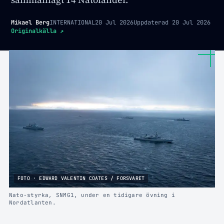
Mikael Berg
INTERNATIONAL
20 Jul 2026
Uppdaterad
20 Jul 2026
Originalkälla
↗
FOTO · EDWARD VALENTIN COATES / FORSVARET
Nato-styrka, SNMG1, under en tidigare övning i
Nordatlanten.