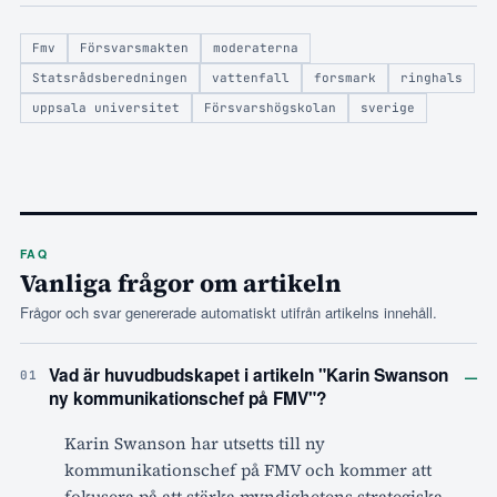
Fmv
Försvarsmakten
moderaterna
Statsrådsberedningen
vattenfall
forsmark
ringhals
uppsala universitet
Försvarshögskolan
sverige
FAQ
Vanliga frågor om artikeln
Frågor och svar genererade automatiskt utifrån artikelns innehåll.
–
Vad är huvudbudskapet i artikeln "Karin Swanson
01
ny kommunikationschef på FMV"?
Karin Swanson har utsetts till ny
kommunikationschef på FMV och kommer att
fokusera på att stärka myndighetens strategiska