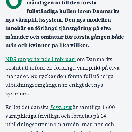
måndagen in till den första
fullständiga kullen inom Danmarks
nya värnpliktssystem. Den nya modellen
innebär en förlängd tjänstgöring på elva
månader och omfattar för första gången både
män och kvinnor på lika villkor.
NDS rapporterade i februari
om Danmarks
beslut att införa en förlängd
värnplikt
på elva
månader. Nu rycker den första fullständiga
utbildningsomgången in enligt det nya
systemet.
Enligt det danska
Forsvaret
är samtliga 1 600
värnpliktiga
frivilliga och fördelas på 14
utbildningsorter inom armén, marinen och