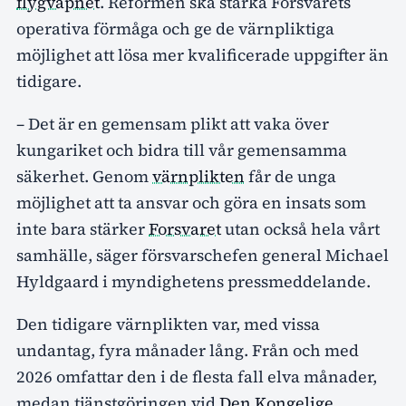
flygvapnet
. Reformen ska stärka Forsvarets
operativa förmåga och ge de värnpliktiga
möjlighet att lösa mer kvalificerade uppgifter än
tidigare.
– Det är en gemensam plikt att vaka över
kungariket och bidra till vår gemensamma
säkerhet. Genom
värnplikten
får de unga
möjlighet att ta ansvar och göra en insats som
inte bara stärker
Forsvaret
utan också hela vårt
samhälle, säger försvarschefen general Michael
Hyldgaard i myndighetens pressmeddelande.
Den tidigare värnplikten var, med vissa
undantag, fyra månader lång. Från och med
2026 omfattar den i de flesta fall elva månader,
medan tjänstgöringen vid
Den Kongelige