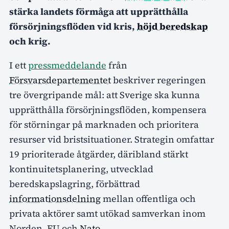
stärka landets förmåga att upprätthålla
försörjningsflöden vid kris,
höjd beredskap
och krig.
I ett
pressmeddelande
från
Försvarsdepartementet
beskriver regeringen
tre övergripande mål: att Sverige ska kunna
upprätthålla försörjningsflöden, kompensera
för störningar på marknaden och prioritera
resurser vid bristsituationer. Strategin omfattar
19 prioriterade åtgärder, däribland stärkt
kontinuitetsplanering, utvecklad
beredskapslagring, förbättrad
informationsdelning
mellan offentliga och
privata aktörer samt utökad samverkan inom
Norden, EU och
Nato
.