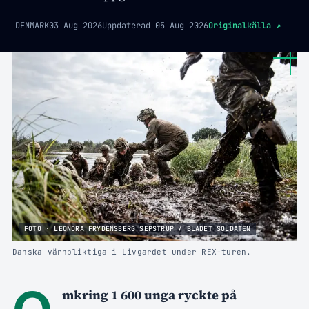
DENMARK
03 Aug 2026
Uppdaterad
05 Aug 2026
Originalkälla
↗
FOTO · LEONORA FRYDENSBERG SEPSTRUP / BLADET SOLDATEN
Danska värnpliktiga i Livgardet under REX-turen.
O
mkring 1 600 unga ryckte på