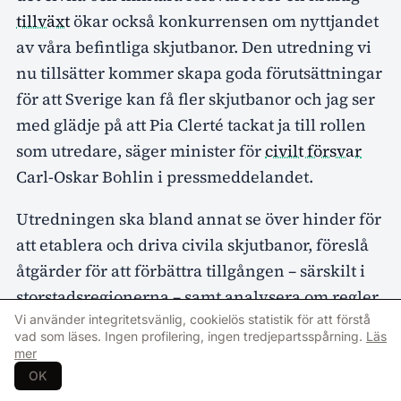
tillväxt
ökar också konkurrensen om nyttjandet
av våra befintliga skjutbanor. Den utredning vi
nu tillsätter kommer skapa goda förutsättningar
för att Sverige kan få fler skjutbanor och jag ser
med glädje på att Pia Clerté tackat ja till rollen
som utredare, säger minister för
civilt försvar
Carl-Oskar Bohlin i pressmeddelandet.
Utredningen ska bland annat se över hinder för
att etablera och driva civila skjutbanor, föreslå
åtgärder för att förbättra tillgången – särskilt i
storstadsregionerna – samt analysera om regler
i plan- och bygglagen kan förenklas. Den ska
Vi använder integritetsvänlig, cookielös statistik för att förstå
vad som läses. Ingen profilering, ingen tredjepartsspårning.
Läs
också pröva om staten bör bidra till
mer
finansieringen av civila skjutbanor och om
OK
kommuner bör kunna åläggas att erbjuda