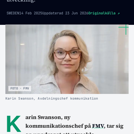
SWEDEN
14 Feb 2025
Uppdaterad
23 Jun 2026
Originalkälla
↗
FOTO · FMV
Karin Swanson, Avdelningschef kommunikation
K
arin Swanson, ny
kommunikationschef på
FMV
, tar sig