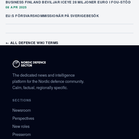
BUSINESS FINLAND BEVILJAR ICEYE 28 MILJONER EURO I FOU-STÖD
08 APR 2025
EU:S FÖRSVARSKOMMISSIONÄR PÅ SVERIGEBESÖK
← ALL DEFENCE WIKI TERMS
The dedicated news and intelligence
platform for the Nordic defence community.
Calm, factual, regionally specific.
SECTIONS
Newsroom
Perspectives
New roles
Presserom