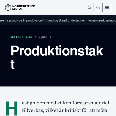
e fra prototype til produksjon
/
Finland og Brasil undertegner intensjonserklæring o
DEFENCE WIKI
/ CONCEPT
Produktionstak
t
H
astigheten med vilken försvarsmateriel
tillverkas, vilket är kritiskt för att möta