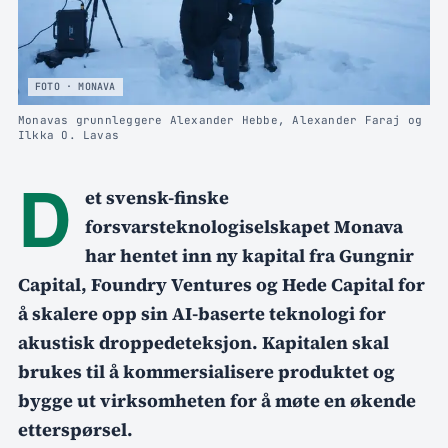
FOTO · MONAVA
Monavas grunnleggere Alexander Hebbe, Alexander Faraj og
Ilkka O. Lavas
D
et svensk-finske
forsvarsteknologiselskapet Monava
har hentet inn ny kapital fra Gungnir
Capital, Foundry Ventures og Hede Capital for
å skalere opp sin AI-baserte teknologi for
akustisk droppedeteksjon. Kapitalen skal
brukes til å kommersialisere produktet og
bygge ut virksomheten for å møte en økende
etterspørsel.