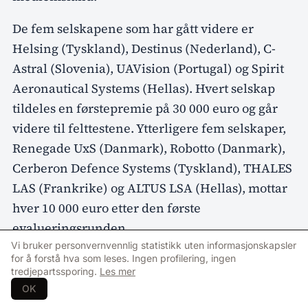
De fem selskapene som har gått videre er
Helsing (Tyskland), Destinus (Nederland), C-
Astral (Slovenia), UAVision (Portugal) og Spirit
Aeronautical Systems (Hellas). Hvert selskap
tildeles en førstepremie på 30 000 euro og går
videre til felttestene. Ytterligere fem selskaper,
Renegade UxS (Danmark), Robotto (Danmark),
Cerberon Defence Systems (Tyskland), THALES
LAS (Frankrike) og ALTUS LSA (Hellas), mottar
hver 10 000 euro etter den første
evalueringsrunden.
Vi bruker personvernvennlig statistikk uten informasjonskapsler
Ifølge EDA innebærer ikke avansementet at
for å forstå hva som leses. Ingen profilering, ingen
tredjepartssporing.
Les mer
systemene er ferdige for anskaffelse eller
OK
operativ bruk. Formålet med konkurransen er i