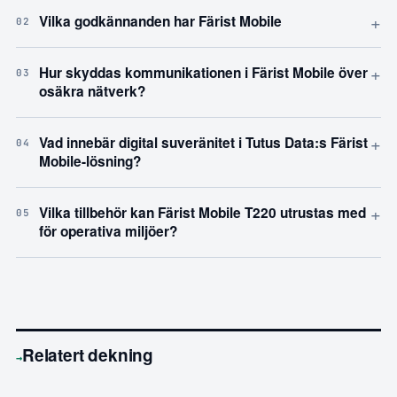
+
Vilka godkännanden har Färist Mobile
02
+
Hur skyddas kommunikationen i Färist Mobile över
03
osäkra nätverk?
+
Vad innebär digital suveränitet i Tutus Data:s Färist
04
Mobile-lösning?
+
Vilka tillbehör kan Färist Mobile T220 utrustas med
05
för operativa miljöer?
Relatert dekning
→