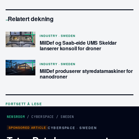
Relatert dekning
→
INDUSTRY · SWEDEN
MilDef og Saab-eide UMS Skeldar
lanserer konsoll for droner
INDUSTRY · SWEDEN
MilDef produserer styredatamaskiner for
nanodroner
FORTSETT Å LESE
NEWSROOM
/
CYBERSPACE
/
SWEDEN
SPONSORED ARTICLE
CYBERSPACE · SWEDEN