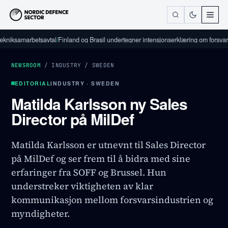
samarbetsavtal
/
Finland og Brasil undertegner intensjonserklæring om forsvarsindus
NEWSROOM
/
INDUSTRY
/
SWEDEN
EDITORIAL
INDUSTRY · SWEDEN
Matilda Karlsson ny Sales
Director på MilDef
Matilda Karlsson er utnevnt til Sales Director
på MilDef og ser frem til å bidra med sine
erfaringer fra SOFF og Brussel. Hun
understreker viktigheten av klar
kommunikasjon mellom forsvarsindustrien og
myndigheter.