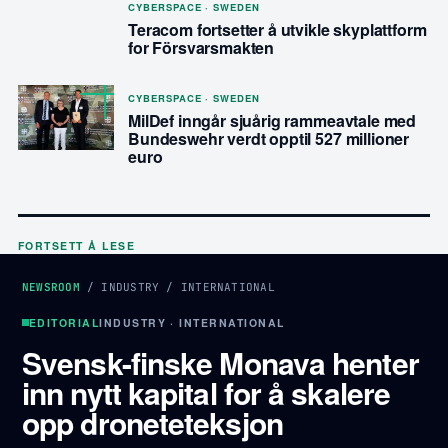
CYBERSPACE · SWEDEN
Teracom fortsetter å utvikle skyplattform
for Försvarsmakten
CYBERSPACE · SWEDEN
MilDef inngår sjuårig rammeavtale med
Bundeswehr verdt opptil 527 millioner
euro
FORTSETT Å LESE
NEWSROOM
/
INDUSTRY
/
INTERNATIONAL
EDITORIAL
INDUSTRY · INTERNATIONAL
Svensk-finske Monava henter
inn nytt kapital for å skalere
opp droneteteksjon