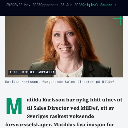
SWEDEN
22 May 2023
Oppdatert
23 Jun 2026
Original Source
↗
FOTO · MICHAEL CAMPANELLA
Matilda Karlsson, fungerende Sales Director på MilDef
M
atilda Karlsson har nylig blitt utnevnt
til Sales Director ved MilDef, ett av
Sveriges raskest voksende
forsvarsselskaper. Matildas fascinasjon for