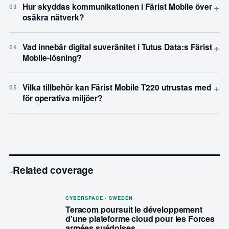
+
Hur skyddas kommunikationen i Färist Mobile över
03
osäkra nätverk?
+
Vad innebär digital suveränitet i Tutus Data:s Färist
04
Mobile-lösning?
+
Vilka tillbehör kan Färist Mobile T220 utrustas med
05
för operativa miljöer?
Related coverage
→
CYBERSPACE · SWEDEN
Teracom poursuit le développement
d'une plateforme cloud pour les Forces
armées suédoises