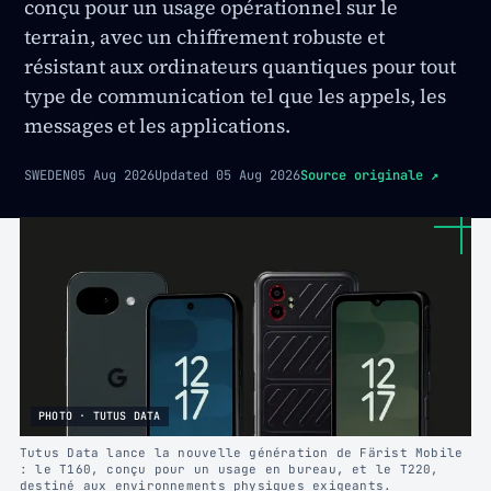
conçu pour un usage opérationnel sur le
terrain, avec un chiffrement robuste et
résistant aux ordinateurs quantiques pour tout
type de communication tel que les appels, les
messages et les applications.
SWEDEN
05 Aug 2026
Updated
05 Aug 2026
Source originale
↗
PHOTO · TUTUS DATA
Tutus Data lance la nouvelle génération de Färist Mobile
: le T160, conçu pour un usage en bureau, et le T220,
destiné aux environnements physiques exigeants.