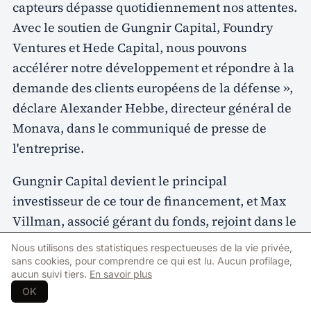
capteurs dépasse quotidiennement nos attentes.
Avec le soutien de Gungnir Capital, Foundry
Ventures et Hede Capital, nous pouvons
accélérer notre développement et répondre à la
demande des clients européens de la défense »,
déclare Alexander Hebbe, directeur général de
Monava, dans le communiqué de presse de
l'entreprise.
Gungnir Capital devient le principal
investisseur de ce tour de financement, et Max
Villman, associé gérant du fonds, rejoint dans le
même temps le conseil d'administration de
Nous utilisons des statistiques respectueuses de la vie privée,
Monava.
sans cookies, pour comprendre ce qui est lu. Aucun profilage,
aucun suivi tiers.
En savoir plus
OK
« Monava résout un problème opérationnel bien