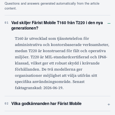
Questions and answers generated automatically from the article
content.
–
Vad skiljer Färist Mobile T160 från T220 i den nya
01
generationen?
T160 är utvecklad som tjänstetelefon för
administrativa och kontorsbaserade verksamheter,
medan T220 är konstruerad för fält och operativa
miljöer. T220 är MIL-standardcertifierad och IP68-
klassad, vilket ger ett robust skydd i krävande
förhållanden. De två modellerna ger
organisationer möjlighet att välja utifrån sitt
specifika användningsområde. Senast
faktagranskad: 2026-06-19.
+
Vilka godkännanden har Färist Mobile
02