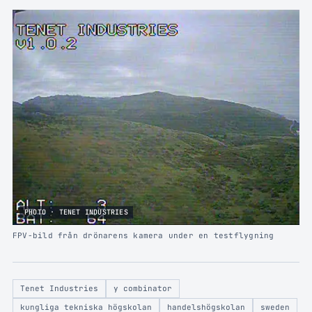
PHOTO · TENET INDUSTRIES
FPV-bild från drönarens kamera under en testflygning
Tenet Industries
y combinator
kungliga tekniska högskolan
handelshögskolan
sweden