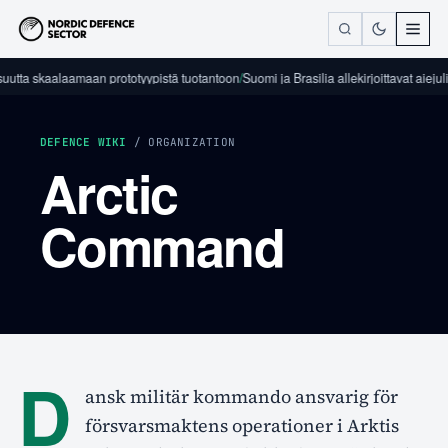
uutta skaalaamaan prototyypistä tuotantoon
/
Suomi ja Brasilia allekirjoittavat aieju
DEFENCE WIKI
/ ORGANIZATION
Arctic
Command
D
ansk militär kommando ansvarig för
försvarsmaktens operationer i Arktis