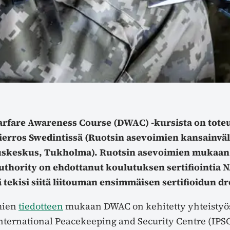
rfare Awareness Course (DWAC) -kursista on toteu
kierros Swedintissä (Ruotsin asevoimien kansainvä
uskeskus, Tukholma). Ruotsin asevoimien mukaa
thority on ehdottanut koulutuksen sertifiointia N
 tekisi siitä liitouman ensimmäisen sertifioidun d
mien
tiedotteen
mukaan DWAC on kehitetty yhteistyö
nternational Peacekeeping and Security Centre (IPSC