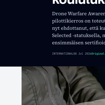
Drone Warfare Awaren
pilottikierros on tote
nyt ehdottanut, että k
Selected -statuksella, m
ensimmäisen sertifioi
INTERNATIONAL
08 Jul 2026
Original