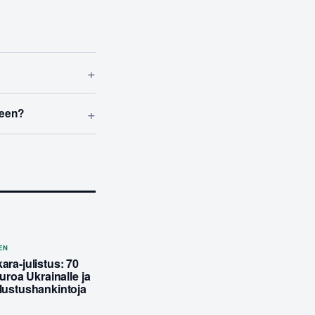
+
+
keen?
EN
ra-julistus: 70
euroa Ukrainalle ja
lustushankintoja