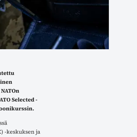
tettu
linen
n NATOn
ATO Selected -
roonikurssin.
ssä
) -keskuksen ja