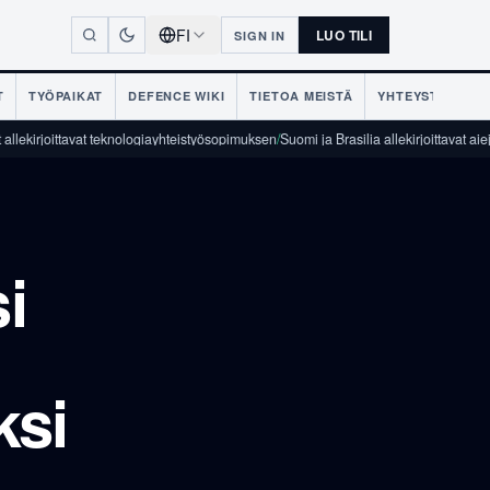
FI
LUO TILI
SIGN IN
T
TYÖPAIKAT
DEFENCE WIKI
TIETOA MEISTÄ
YHTEYSTIEDOT
tavat teknologiayhteistyösopimuksen
/
Suomi ja Brasilia allekirjoittavat aiejulistuksen
i
ksi