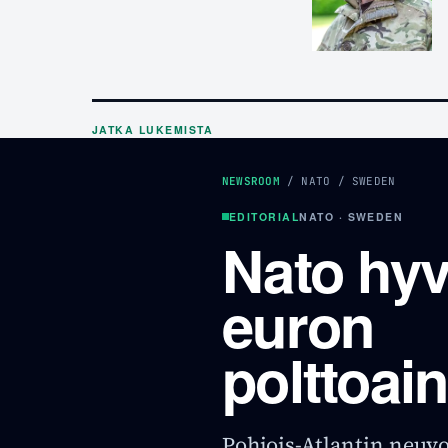
JATKA LUKEMISTA
NEWSROOM
/
NATO
/
SWEDEN
EDITORIAL
NATO · SWEDEN
Nato hyv
euron
polttoai
Pohjois-Atlantin neuvo