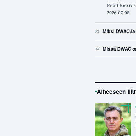
Pilottikierros
2026-07-08.
Miksi DWAC:ia
02
Missä DWAC on 
03
Aiheeseen liit
→