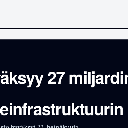
äksyy 27 miljardi
neinfrastruktuurin
sto hyväksyi 22. heinäkuuta