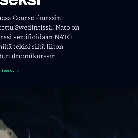
ess Course -kurssin
utettu Swedintissä. Nato on
urssi sertifioidaan NATO
ikä tekisi siitä liiton
dun droonikurssin.
 Source
↗