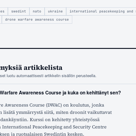
ces
swedint
nato
ukraine
international peacekeeping and 
drone warfare awareness course
myksiä artikkelista
t luotu automaattisesti artikkelin sisällön perusteella.
Warfare Awareness Course ja kuka on kehittänyt sen?
e Awareness Course (DWAC) on koulutus, jonka
n lisätä ymmärrystä siitä, miten droonit vaikuttavat
dankäyntiin. Kurssi on kehitetty yhteistyössä
n International Peacekeeping and Security Centre
ksen ja ruotsalaisen Swedintin kesken.