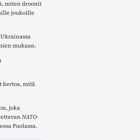
ä, miten droonit
lle joukoille
n Ukrainassa
oimien mukaan.
n
t kertoa, mitä
on, joka
utettavan
NATO-
essa Puolassa.