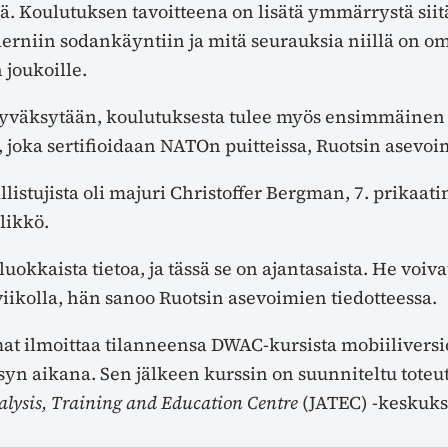
lä. Koulutuksen tavoitteena on lisätä ymmärrystä siit
erniin sodankäyntiin ja mitä seurauksia niillä on omi
 joukoille.
i hyväksytään, koulutuksesta tulee myös ensimmäine
i, joka sertifioidaan NATOn puitteissa, Ruotsin asev
llistujista oli majuri Christoffer Bergman, 7. prikaati
likkö.
luokkaista tietoa, ja tässä se on ajantasaista. He voiva
viikolla, hän sanoo Ruotsin asevoimien tiedotteessa.
at ilmoittaa tilanneensa DWAC-kursista mobiiliversi
syn aikana. Sen jälkeen kurssin on suunniteltu tote
alysis, Training and Education Centre
(JATEC) -keskuks