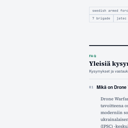
swedish armed for
7 brigade
jatec
FAQ
Yleisiä kysy
Kysymykset ja vastaukse
Mikä on Drone 
01
Drone Warfar
tavoitteena o
moderniin so
ukrainalaise
(IPSC) -kesku