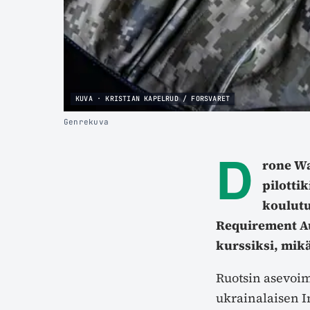
KUVA · KRISTIAN KAPELRUD / FORSVARET
Genrekuva
D
rone Wa
pilotti
koulut
Requirement Au
kurssiksi, mikä
Ruotsin asevoi
ukrainalaisen I