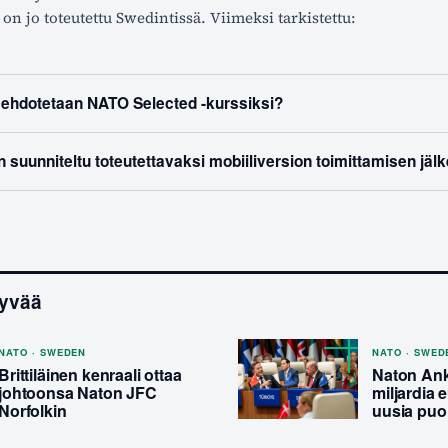
 on jo toteutettu Swedintissä. Viimeksi tarkistettu:
 ehdotetaan NATO Selected -kurssiksi?
suunniteltu toteutettavaksi mobiiliversion toimittamisen jäl
tyvää
NATO · SWEDEN
NATO · SWED
Brittiläinen kenraali ottaa
Naton Anka
johtoonsa Naton JFC
miljardia 
Norfolkin
uusia puo