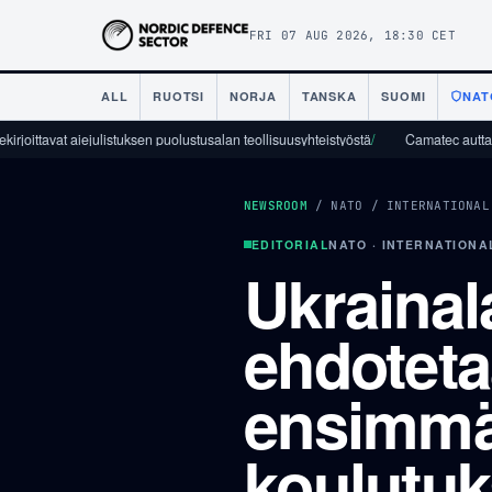
FRI 07 AUG 2026, 18:30 CET
ALL
RUOTSI
NORJA
TANSKA
SUOMI
NAT
t aiejulistuksen puolustusalan teollisuusyhteistyöstä
/
Camatec auttaa puolustust
NEWSROOM
/
NATO
/
INTERNATIONAL
EDITORIAL
NATO · INTERNATIONA
Ukrainal
ehdotet
ensimmäi
koulutuk