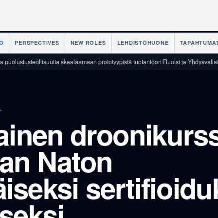
O
PERSPECTIVES
NEW ROLES
LEHDISTÖHUONE
TAPAHTUMA
eollisuutta skaalaamaan prototyypistä tuotantoon
/
Ruotsi ja Yhdysvallat allekirjoit
L
ainen droonikurss
aan Naton
seksi sertifioidu
seksi