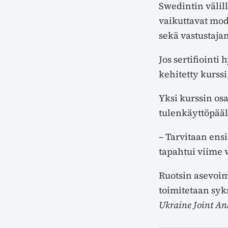
Swedintin välil
vaikuttavat mod
sekä vastustajan
Jos sertifioint
kehitetty kurss
Yksi kurssin osa
tulenkäyttöpääl
– Tarvitaan ensi
tapahtui viime 
Ruotsin asevoim
toimitetaan syk
Ukraine Joint An