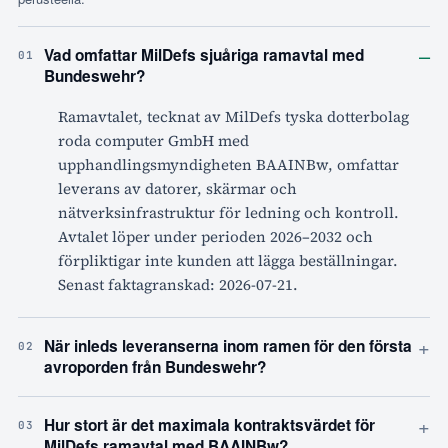
–
Vad omfattar MilDefs sjuåriga ramavtal med
01
Bundeswehr?
Ramavtalet, tecknat av MilDefs tyska dotterbolag
roda computer GmbH med
upphandlingsmyndigheten BAAINBw, omfattar
leverans av datorer, skärmar och
nätverksinfrastruktur för ledning och kontroll.
Avtalet löper under perioden 2026–2032 och
förpliktigar inte kunden att lägga beställningar.
Senast faktagranskad: 2026-07-21.
+
När inleds leveranserna inom ramen för den första
02
avroporden från Bundeswehr?
+
Hur stort är det maximala kontraktsvärdet för
03
MilDefs ramavtal med BAAINBw?