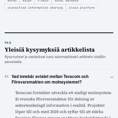
evroc
aityr
t-unit
total defence
classified information sharing
cloud platform
FAQ
Yleisiä kysymyksiä artikkelista
Kysymykset ja vastaukset luotu automaattisesti artikkelin sisällön
perusteella.
–
Vad innebär avtalet mellan Teracom och
01
Försvarsmakten om molnsystemet?
Teracom fortsätter utveckla ett statligt molnsystem
åt svenska Försvarsmakten för delning av
sekretessbelagd information i realtid. Projektet
löper till och med 2028 och syftar till att stärka
Sveriges försvar genom snabbare beslutsfattande i