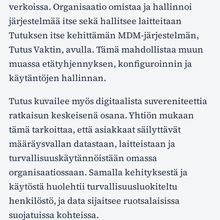
verkoissa. Organisaatio omistaa ja hallinnoi
järjestelmää itse sekä hallitsee laitteitaan
Tutuksen itse kehittämän MDM-järjestelmän,
Tutus Vaktin, avulla. Tämä mahdollistaa muun
muassa etätyhjennyksen, konfiguroinnin ja
käytäntöjen hallinnan.
Tutus kuvailee myös digitaalista suvereniteettia
ratkaisun keskeisenä osana. Yhtiön mukaan
tämä tarkoittaa, että asiakkaat säilyttävät
määräysvallan datastaan, laitteistaan ja
turvallisuuskäytännöistään omassa
organisaatiossaan. Samalla kehityksestä ja
käytöstä huolehtii turvallisuusluokiteltu
henkilöstö, ja data sijaitsee ruotsalaisissa
suojatuissa kohteissa.