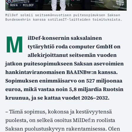
KUVA · MILDEF
MilDef solmii seitsemänvuotisen puitesopimuksen Saksan
Bundeswehrin kanssa sotilasIT-laitteiden toimituksista.
M
ilDef-konsernin saksalainen
tytäryhtiö roda computer GmbH on
allekirjoittanut seitsemän vuoden
jatkon puitesopimukseen Saksan asevoimien
hankintaviranomaisen BAAINBw:n kanssa.
Sopimuksen enimmäisarvo on 527 miljoonaa
euroa, mikä vastaa noin 5,8 miljardia Ruotsin
kruunua, ja se kattaa vuodet 2026–2032.
– Tämä sopimus, kokonsa ja kestävyytensä
puolesta, on selkeä osoitus MilDef:n roolista
Saksan puolustuskyvyn rakentamisessa. Olen