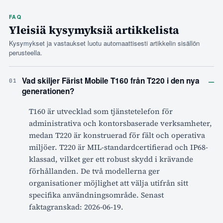
FAQ
Yleisiä kysymyksiä artikkelista
Kysymykset ja vastaukset luotu automaattisesti artikkelin sisällön
perusteella.
–
Vad skiljer Färist Mobile T160 från T220 i den nya
01
generationen?
T160 är utvecklad som tjänstetelefon för
administrativa och kontorsbaserade verksamheter,
medan T220 är konstruerad för fält och operativa
miljöer. T220 är MIL-standardcertifierad och IP68-
klassad, vilket ger ett robust skydd i krävande
förhållanden. De två modellerna ger
organisationer möjlighet att välja utifrån sitt
specifika användningsområde. Senast
faktagranskad: 2026-06-19.