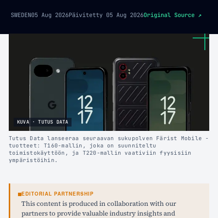
SWEDEN
05 Aug 2026
Päivitetty
05 Aug 2026
Original Source
↗
KUVA · TUTUS DATA
Tutus Data lanseeraa seuraavan sukupolven Färist Mobile -
tuotteet: T160-mallin, joka on suunniteltu
toimistokäyttöön, ja T220-mallin vaativiin fyysisiin
ympäristöihin.
EDITORIAL PARTNERSHIP
This content is produced in collaboration with our
partners to provide valuable industry insights and