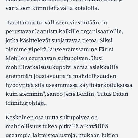
vartaloon kiinnitettävällä kotelolla.
"Luottamus turvalliseen viestintään on
perustavanlaatuista kaikille organisaatioille,
jotka käsittelevät suojattavaa tietoa. Siksi
olemme ylpeitä lanseeratessamme Färist
Mobilen seuraavan sukupolven. Uusi
mobiiliratkaisusukupolvi antaa asiakkaille
enemmän joustavuutta ja mahdollisuuden
hyödyntää sitä useammissa käyttötarkoituksissa
kuin aiemmin", sanoo Jens Bohlin, Tutus Datan
toimitusjohtaja.
Keskeinen osa uutta sukupolvea on
mahdollisuus tukea pitkällä aikavälillä
useampia laitteistoalustoja, mukaan lukien