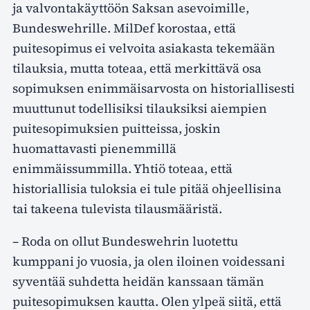
ja valvontakäyttöön Saksan asevoimille,
Bundeswehrille. MilDef korostaa, että
puitesopimus ei velvoita asiakasta tekemään
tilauksia, mutta toteaa, että merkittävä osa
sopimuksen enimmäisarvosta on historiallisesti
muuttunut todellisiksi tilauksiksi aiempien
puitesopimuksien puitteissa, joskin
huomattavasti pienemmillä
enimmäissummilla. Yhtiö toteaa, että
historiallisia tuloksia ei tule pitää ohjeellisina
tai takeena tulevista tilausmääristä.
– Roda on ollut Bundeswehrin luotettu
kumppani jo vuosia, ja olen iloinen voidessani
syventää suhdetta heidän kanssaan tämän
puitesopimuksen kautta. Olen ylpeä siitä, että