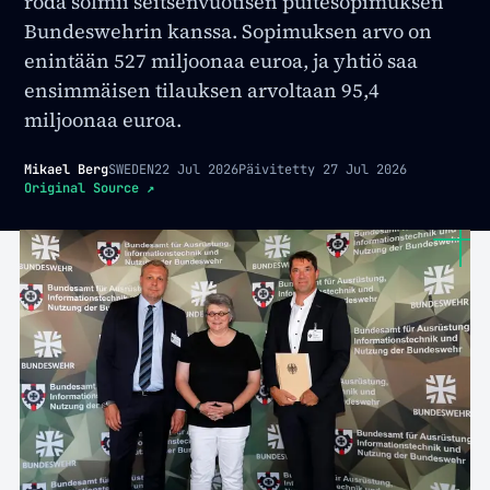
roda solmii seitsenvuotisen puitesopimuksen
Bundeswehrin kanssa. Sopimuksen arvo on
enintään 527 miljoonaa euroa, ja yhtiö saa
ensimmäisen tilauksen arvoltaan 95,4
miljoonaa euroa.
Mikael Berg
SWEDEN
22 Jul 2026
Päivitetty
27 Jul 2026
Original Source
↗