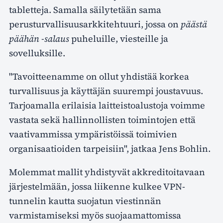
tabletteja. Samalla säilytetään sama
perusturvallisuusarkkitehtuuri, jossa on
päästä
päähän -salaus
puheluille, viesteille ja
sovelluksille.
"Tavoitteenamme on ollut yhdistää korkea
turvallisuus ja käyttäjän suurempi joustavuus.
Tarjoamalla erilaisia laitteistoalustoja voimme
vastata sekä hallinnollisten toimintojen että
vaativammissa ympäristöissä toimivien
organisaatioiden tarpeisiin", jatkaa Jens Bohlin.
Molemmat mallit yhdistyvät akkreditoitavaan
järjestelmään, jossa liikenne kulkee VPN-
tunnelin kautta suojatun viestinnän
varmistamiseksi myös suojaamattomissa