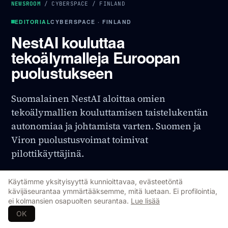
NEWSROOM
/
CYBERSPACE
/
FINLAND
EDITORIAL
CYBERSPACE · FINLAND
NestAI kouluttaa
tekoälymalleja Euroopan
puolustukseen
Suomalainen NestAI aloittaa omien
tekoälymallien kouluttamisen taistelukentän
autonomiaa ja johtamista varten. Suomen ja
Viron puolustusvoimat toimivat
pilottikäyttäjinä.
Mikael Berg
FINLAND
17 Jul 2026
Päivitetty
20 Jul 2026
Käytämme yksityisyyttä kunnioittavaa, evästeetöntä
Original Source
↗
kävijäseurantaa ymmärtääksemme, mitä luetaan. Ei profilointia,
ei kolmansien osapuolten seurantaa.
Lue lisää
OK