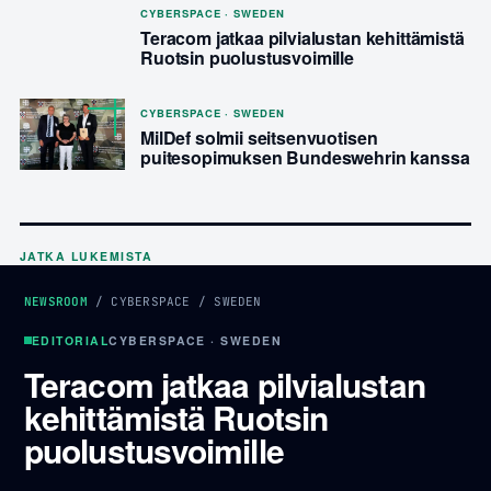
CYBERSPACE · SWEDEN
Teracom jatkaa pilvialustan kehittämistä
Ruotsin puolustusvoimille
CYBERSPACE · SWEDEN
MilDef solmii seitsenvuotisen
puitesopimuksen Bundeswehrin kanssa
JATKA LUKEMISTA
NEWSROOM
/
CYBERSPACE
/
SWEDEN
EDITORIAL
CYBERSPACE · SWEDEN
Teracom jatkaa pilvialustan
kehittämistä Ruotsin
puolustusvoimille