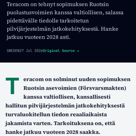
Teracom on tehnyt sopimuksen Ruotsin
puolustusvoimien kanssa valtiollisen, salassa
pidettävälle tiedolle tarkoitetun
pilvijärjestelmän jatkokehityksestä. Hanke
jatkuu vuoteen 2028 asti.
SWEDEN
27 Jul 2026
Original Source
↗
T
eracom on solminut uuden sopimuksen
Ruotsin asevoimien (Försvarsmakten)
kanssa valtiollisen, kansallisesti
hallitun pilvijärjestelmän jatkokehityksestä
turvaluokitellun tiedon reaaliaikaista
jakamista varten. Tarkoituksena on, että
hanke jatkuu vuoteen 2028 saakka.