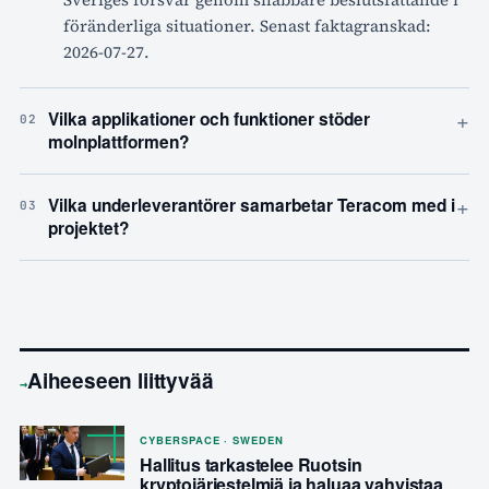
föränderliga situationer. Senast faktagranskad:
2026-07-27.
+
Vilka applikationer och funktioner stöder
02
molnplattformen?
+
Vilka underleverantörer samarbetar Teracom med i
03
projektet?
Aiheeseen liittyvää
→
CYBERSPACE · SWEDEN
Hallitus tarkastelee Ruotsin
kryptojärjestelmiä ja haluaa vahvistaa