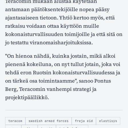
Teracomin mukaan alustaa käytetään
antamaan päätöksentekijöille nopea pääsy
ajantasaiseen tietoon. Yhtiö kertoo myös, että
ratkaisu voidaan ottaa käyttöön muille
kokonaisturvallisuuden toimijoille ja että sitä on
jo testattu viranomaisharjoituksissa.
"On hienoa nähdä, kuinka jostain, mikä alkoi
pienenä kokeiluna, on nyt tullut jotain, joka voi
tehdä eron Ruotsin kokonaisturvallisuudessa ja
on tärkeä osa toimintaamme", sanoo Pontus
Berg, Teracomin vanhempi strategi ja
projektipäällikkö.
teracom
swedish armed forces
freja eid
elastisys