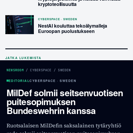
kryptoteollisuutta
CYBERSPACE · SWEDEN
NestAI kouluttaa tekoälymalleja
Euroopan puolustukseen
JATKA LUKEMISTA
NEWSROOM
/
CYBERSPACE
/
SWEDEN
EDITORIAL
CYBERSPACE · SWEDEN
MilDef solmii seitsenvuotisen
puitesopimuksen
Bundeswehrin kanssa
Ruotsalaisen MilDefin saksalainen tytäryhtiö