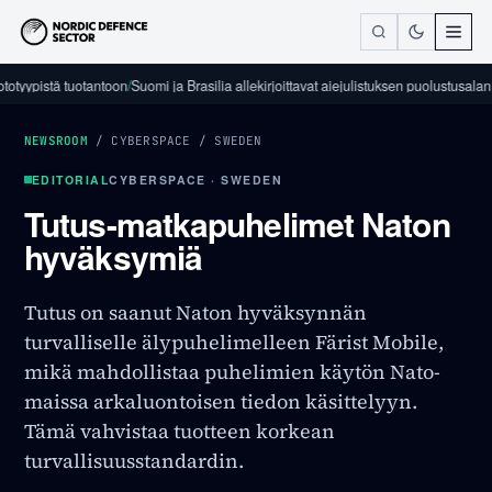
istä tuotantoon
/
Suomi ja Brasilia allekirjoittavat aiejulistuksen puolustusalan teolli
NEWSROOM
/
CYBERSPACE
/
SWEDEN
EDITORIAL
CYBERSPACE · SWEDEN
Tutus-matkapuhelimet Naton
hyväksymiä
Tutus on saanut Naton hyväksynnän
turvalliselle älypuhelimelleen Färist Mobile,
mikä mahdollistaa puhelimien käytön Nato-
maissa arkaluontoisen tiedon käsittelyyn.
Tämä vahvistaa tuotteen korkean
turvallisuusstandardin.