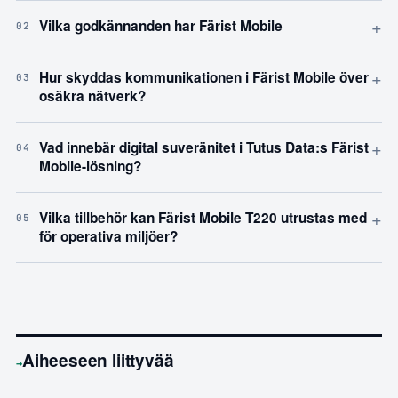
+
Vilka godkännanden har Färist Mobile
02
+
Hur skyddas kommunikationen i Färist Mobile över
03
osäkra nätverk?
+
Vad innebär digital suveränitet i Tutus Data:s Färist
04
Mobile-lösning?
+
Vilka tillbehör kan Färist Mobile T220 utrustas med
05
för operativa miljöer?
Aiheeseen liittyvää
→