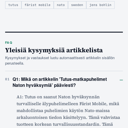
tutus
färist mobile
nato
sweden
jens bohlin
FAQ
Yleisiä kysymyksiä artikkelista
Kysymykset ja vastaukset luotu automaattisesti artikkelin sisällön
perusteella.
–
Q1: Mikä on artikkelin 'Tutus-matkapuhelimet
01
Naton hyväksymiä' pääviesti?
A1: Tutus on saanut Naton hyväksynnän
turvalliselle älypuhelimelleen Färist Mobile, mikä
mahdollistaa puhelimien käytön Nato-maissa
arkaluontoisen tiedon käsittelyyn. Tämä vahvistaa
tuotteen korkean turvallisuusstandardin. Tämä