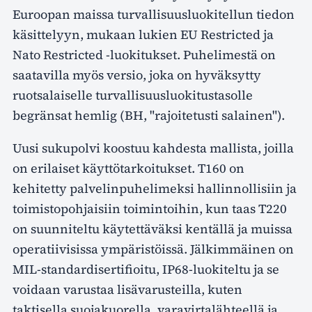
Euroopan maissa turvallisuusluokitellun tiedon
käsittelyyn, mukaan lukien EU Restricted ja
Nato Restricted -luokitukset. Puhelimestä on
saatavilla myös versio, joka on hyväksytty
ruotsalaiselle turvallisuusluokitustasolle
begränsat hemlig (BH, "rajoitetusti salainen").
Uusi sukupolvi koostuu kahdesta mallista, joilla
on erilaiset käyttötarkoitukset. T160 on
kehitetty palvelinpuhelimeksi hallinnollisiin ja
toimistopohjaisiin toimintoihin, kun taas T220
on suunniteltu käytettäväksi kentällä ja muissa
operatiivisissa ympäristöissä. Jälkimmäinen on
MIL-standardisertifioitu, IP68-luokiteltu ja se
voidaan varustaa lisävarusteilla, kuten
taktisella suojakuorella, varavirtalähteellä ja