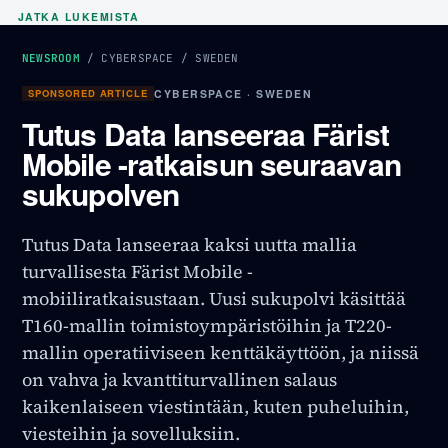
JATKA LUKEMISTA
NEWSROOM
/
CYBERSPACE
/
SWEDEN
SPONSORED ARTICLE
CYBERSPACE · SWEDEN
Tutus Data lanseeraa Färist
Mobile -ratkaisun seuraavan
sukupolven
Tutus Data lanseeraa kaksi uutta mallia
turvallisesta Färist Mobile -
mobiiliratkaisustaan. Uusi sukupolvi käsittää
T160-mallin toimistoympäristöihin ja T220-
mallin operatiiviseen kenttäkäyttöön, ja niissä
on vahva ja kvanttiturvallinen salaus
kaikenlaiseen viestintään, kuten puheluihin,
viesteihin ja sovelluksiin.