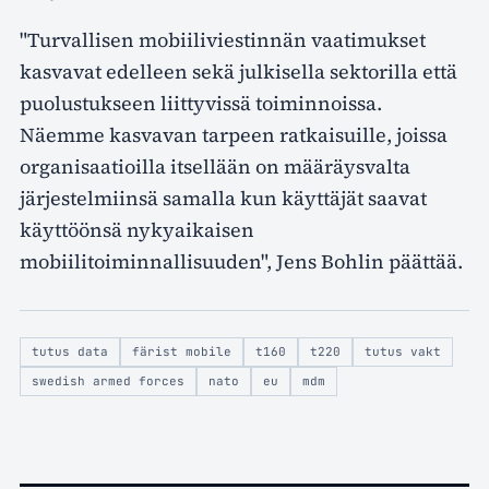
"Turvallisen mobiiliviestinnän vaatimukset
kasvavat edelleen sekä julkisella sektorilla että
puolustukseen liittyvissä toiminnoissa.
Näemme kasvavan tarpeen ratkaisuille, joissa
organisaatioilla itsellään on määräysvalta
järjestelmiinsä samalla kun käyttäjät saavat
käyttöönsä nykyaikaisen
mobiilitoiminnallisuuden", Jens Bohlin päättää.
tutus data
färist mobile
t160
t220
tutus vakt
swedish armed forces
nato
eu
mdm