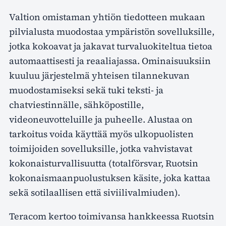
Valtion omistaman yhtiön tiedotteen mukaan
pilvialusta muodostaa ympäristön sovelluksille,
jotka kokoavat ja jakavat turvaluokiteltua tietoa
automaattisesti ja reaaliajassa. Ominaisuuksiin
kuuluu järjestelmä yhteisen tilannekuvan
muodostamiseksi sekä tuki teksti- ja
chatviestinnälle, sähköpostille,
videoneuvotteluille ja puheelle. Alustaa on
tarkoitus voida käyttää myös ulkopuolisten
toimijoiden sovelluksille, jotka vahvistavat
kokonaisturvallisuutta (totalförsvar, Ruotsin
kokonaismaanpuolustuksen käsite, joka kattaa
sekä sotilaallisen että siviilivalmiuden).
Teracom kertoo toimivansa hankkeessa Ruotsin