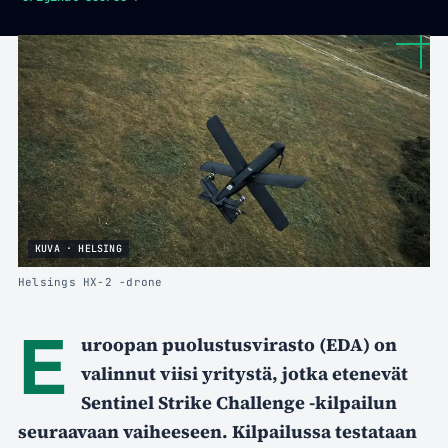
KUVA · HELSING
Helsings HX-2 -drone
E
uroopan puolustusvirasto (EDA) on
valinnut viisi yritystä, jotka etenevät
Sentinel Strike Challenge -kilpailun
seuraavaan vaiheeseen. Kilpailussa testataan