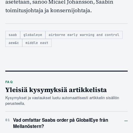
asetetaan, sanoo Micael Johansson, Saabin
toimitusjohtaja ja konsernijohtaja.
saab
globaleye
airborne early warning and control
aew&c
middle east
FAQ
Yleisiä kysymyksiä artikkelista
Kysymykset ja vastaukset luotu automaattisesti artikkelin sisällön
perusteella.
–
Vad omfattar Saabs order på GlobalEye från
01
Mellanöstern?