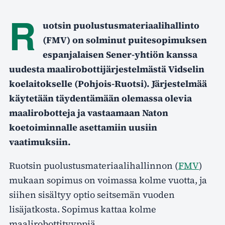
R
uotsin puolustusmateriaalihallinto
(FMV) on solminut puitesopimuksen
espanjalaisen Sener-yhtiön kanssa
uudesta maalirobottijärjestelmästä Vidselin
koelaitokselle (Pohjois-Ruotsi). Järjestelmää
käytetään täydentämään olemassa olevia
maalirobotteja ja vastaamaan Naton
koetoiminnalle asettamiin uusiin
vaatimuksiin.
Ruotsin puolustusmateriaalihallinnon (
FMV
)
mukaan sopimus on voimassa kolme vuotta, ja
siihen sisältyy optio seitsemän vuoden
lisäjatkosta. Sopimus kattaa kolme
maalirobottityyppiä.