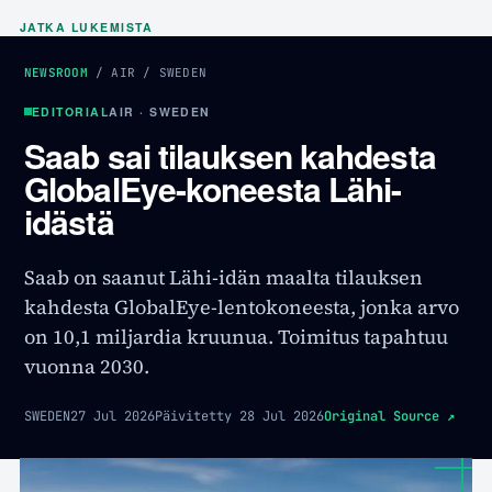
JATKA LUKEMISTA
NEWSROOM
/
AIR
/
SWEDEN
EDITORIAL
AIR · SWEDEN
Saab sai tilauksen kahdesta
GlobalEye-koneesta Lähi-
idästä
Saab on saanut Lähi-idän maalta tilauksen
kahdesta GlobalEye-lentokoneesta, jonka arvo
on 10,1 miljardia kruunua. Toimitus tapahtuu
vuonna 2030.
SWEDEN
27 Jul 2026
Päivitetty
28 Jul 2026
Original Source
↗