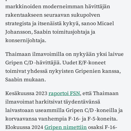
markkinoiden moderneimman hävittäjän
rakentaakseen seuraavan sukupolven
strategista ja itsenäistä kykyä, sanoo Micael
Johansson, Saabin toimitusjohtaja ja
konsernijohtaja.
Thaimaan ilmavoimilla on nykyään yksi laivue
Gripen C/D -hävittäjiä. Uudet E/F-koneet
toimivat yhdessä nykyisten Gripenien kanssa,
Saabin mukaan.
Kesäkuussa 2023
raportoi FSN
, että Thaimaan
ilmavoimat harkitsivat täydentävänsä
laivastoaan useammilla Gripen C/D -koneilla ja
korvaavansa vanhempia F-16- ja F-5-koneita.
Elokuussa 2024
Gripen nimettiin
osaksi F-16-