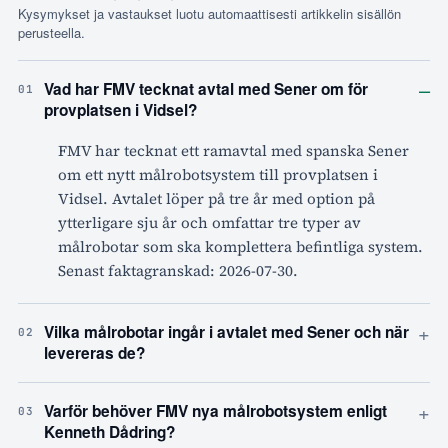
Kysymykset ja vastaukset luotu automaattisesti artikkelin sisällön
perusteella.
–
Vad har FMV tecknat avtal med Sener om för
01
provplatsen i Vidsel?
FMV har tecknat ett ramavtal med spanska Sener
om ett nytt målrobotsystem till provplatsen i
Vidsel. Avtalet löper på tre år med option på
ytterligare sju år och omfattar tre typer av
målrobotar som ska komplettera befintliga system.
Senast faktagranskad: 2026-07-30.
+
Vilka målrobotar ingår i avtalet med Sener och när
02
levereras de?
+
Varför behöver FMV nya målrobotsystem enligt
03
Kenneth Dådring?