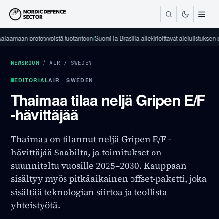
an prototyypistä tuotantoon
/
Suomi ja Brasilia allekirjoittavat aiejulistuksen puolust
NEWSROOM
/
AIR
/
SWEDEN
EDITORIAL
AIR · SWEDEN
Thaimaa tilaa neljä Gripen E/F
-hävittäjää
Thaimaa on tilannut neljä Gripen E/F -
hävittäjää Saabilta, ja toimitukset on
suunniteltu vuosille 2025–2030. Kauppaan
sisältyy myös pitkäaikainen offset-paketti, joka
sisältää teknologian siirtoa ja teollista
yhteistyötä.