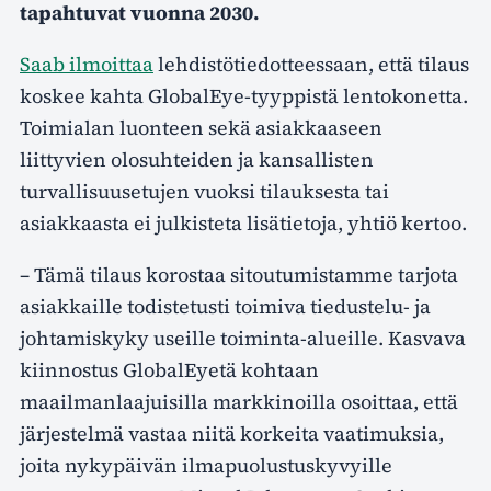
tapahtuvat vuonna 2030.
Saab ilmoittaa
lehdistötiedotteessaan, että tilaus
koskee kahta GlobalEye-tyyppistä lentokonetta.
Toimialan luonteen sekä asiakkaaseen
liittyvien olosuhteiden ja kansallisten
turvallisuusetujen vuoksi tilauksesta tai
asiakkaasta ei julkisteta lisätietoja, yhtiö kertoo.
– Tämä tilaus korostaa sitoutumistamme tarjota
asiakkaille todistetusti toimiva tiedustelu- ja
johtamiskyky useille toiminta-alueille. Kasvava
kiinnostus GlobalEyetä kohtaan
maailmanlaajuisilla markkinoilla osoittaa, että
järjestelmä vastaa niitä korkeita vaatimuksia,
joita nykypäivän ilmapuolustuskyvyille