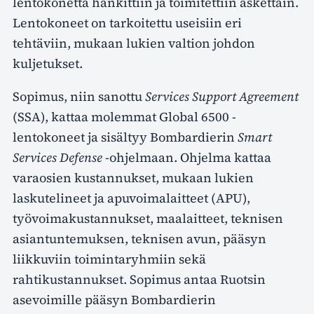
lentokonetta hankittiin ja toimitettiin äskettäin.
Lentokoneet on tarkoitettu useisiin eri
tehtäviin, mukaan lukien valtion johdon
kuljetukset.
Sopimus, niin sanottu
Services Support Agreement
(SSA), kattaa molemmat Global 6500 -
lentokoneet ja sisältyy Bombardierin
Smart
Services Defense
-ohjelmaan. Ohjelma kattaa
varaosien kustannukset, mukaan lukien
laskutelineet ja apuvoimalaitteet (APU),
työvoimakustannukset, maalaitteet, teknisen
asiantuntemuksen, teknisen avun, pääsyn
liikkuviin toimintaryhmiin sekä
rahtikustannukset. Sopimus antaa Ruotsin
asevoimille pääsyn Bombardierin