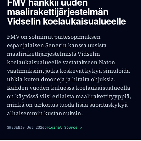
FMV hankkii uuden
maalirakettijärjestelmän
Vidselin koelaukaisualueelle
FMV on solminut puitesopimuksen
espanjalaisen Senerin kanssa uusista
maalirakettijärjestelmistä Vidselin
koelaukaisualueelle vastatakseen Naton
vaatimuksiin, jotka koskevat kykyä simuloida
uhkia kuten drooneja ja hitaita ohjuksia.
Kahden vuoden kuluessa koelaukaisualueella
on käytössä viisi erilaista maalirakettityyppiä,
minkä on tarkoitus tuoda lisää suorituskykyä
alhaisemmin kustannuksin.
SWEDEN
30 Jul 2026
Original Source
↗