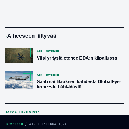
Aiheeseen liittyvää
→
AIR · SWEDEN
Viisi yritystä etenee EDA:n kilpailussa
AIR · SWEDEN
Saab sai tilauksen kahdesta GlobalEye-
koneesta Lähi-idästä
JATKA LUKEMISTA
NEWSROOM
/
AIR
/
INTERNATIONAL