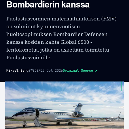
Bombardierin kanssa
Puolustusvoimien materiaalilaitoksen (FMV)
on solminut kymmenvuotisen
huoltosopimuksen Bombardier Defensen
kanssa koskien kahta Global 6500 -
lentokonetta, jotka on äskettäin toimitettu
Puolustusvoimille.
Mikael Berg
SWEDEN
23 Jul 2026
Original Source
↗