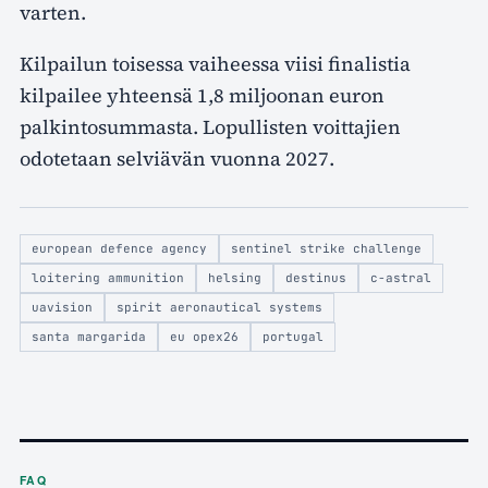
varten.
Kilpailun toisessa vaiheessa viisi finalistia
kilpailee yhteensä 1,8 miljoonan euron
palkintosummasta. Lopullisten voittajien
odotetaan selviävän vuonna 2027.
european defence agency
sentinel strike challenge
loitering ammunition
helsing
destinus
c-astral
uavision
spirit aeronautical systems
santa margarida
eu opex26
portugal
FAQ