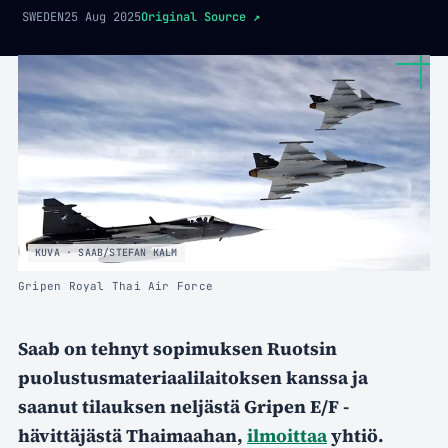
SWEDEN
25 Aug 2025
Original Source
↗
KUVA · SAAB/STEFAN KALM
Gripen Royal Thai Air Force
Saab on tehnyt sopimuksen Ruotsin
puolustusmateriaalilaitoksen kanssa ja
saanut tilauksen neljästä Gripen E/F -
hävittäjästä Thaimaahan,
ilmoittaa
yhtiö.