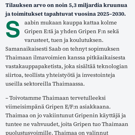
Tilauksen arvo on noin 5,3 miljardia kruunua
ja toimitukset tapahtuvat vuosina 2025–2030.
S
aabin mukaan kauppa kattaa kolme
Gripen E:tä ja yhden Gripen F:n sekä
varusteet, tuen ja koulutuksen.
Samanaikaisesti Saab on tehnyt sopimuksen
Thaimaan ilmavoimien kanssa pitkäaikaisesta
vastakauppapaketista, joka sisältää teknologian
siirtoa, teollista yhteistyötä ja investointeja
useilla sektoreilla Thaimaassa.
– Toivotamme Thaimaan tervetulleeksi
viimeisimpänä Gripen E/F:n asiakkaana.
Thaimaa on jo vakiintunut Gripenin käyttäjä ja
tuntee ne vahvuudet, joita Gripen tuo Thaimaan
puolustusvoimille. Thaimaa on valinnut