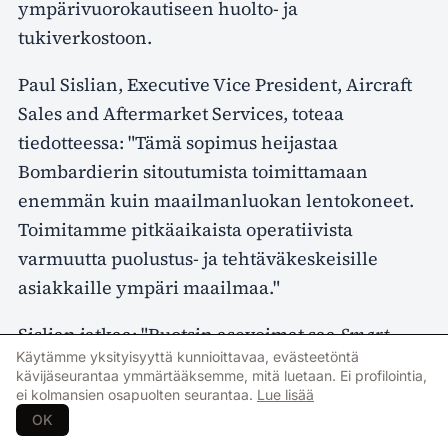
ympärivuorokautiseen huolto- ja
tukiverkostoon.
Paul Sislian, Executive Vice President, Aircraft
Sales and Aftermarket Services, toteaa
tiedotteessa: "Tämä sopimus heijastaa
Bombardierin sitoutumista toimittamaan
enemmän kuin maailmanluokan lentokoneet.
Toimitamme pitkäaikaista operatiivista
varmuutta puolustus- ja tehtäväkeskeisille
asiakkaille ympäri maailmaa."
Sislian jatkaa: "Ruotsin asevoimat saa
Smart
Käytämme yksityisyyttä kunnioittavaa, evästeetöntä
Services Defense
-ohjelman kautta saumattoman
kävijäseurantaa ymmärtääksemme, mitä luetaan. Ei profilointia,
OEM-tuen, parannetun valmiuden sekä
ei kolmansien osapuolten seurantaa.
Lue lisää
ennakoitavat elinkaarikustannukset."
OK