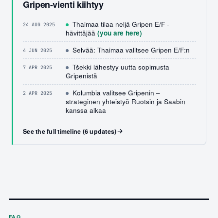
Gripen-vienti kiihtyy
Thaimaa tilaa neljä Gripen E/F -
24 AUG 2025
hävittäjää
(you are here)
Selvää: Thaimaa valitsee Gripen E/F:n
4 JUN 2025
Tšekki lähestyy uutta sopimusta
7 APR 2025
Gripenistä
Kolumbia valitsee Gripenin –
2 APR 2025
strateginen yhteistyö Ruotsin ja Saabin
kanssa alkaa
See the full timeline (6 updates)
FAQ