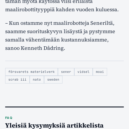
tämän myötä käytössä viisi erilaista
maalirobottityyppiä kahden vuoden kuluessa.
– Kun ostamme nyt maalirobotteja Seneriltä,
saamme suorituskyvyn lisäystä ja pystymme
samalla vähentämään kustannuksiamme,
sanoo Kenneth Dådring.
försvarets materielverk
sener
vidsel
moai
scrab iii
nato
sweden
FAQ
Yleisiä kysymyksiä artikkelista