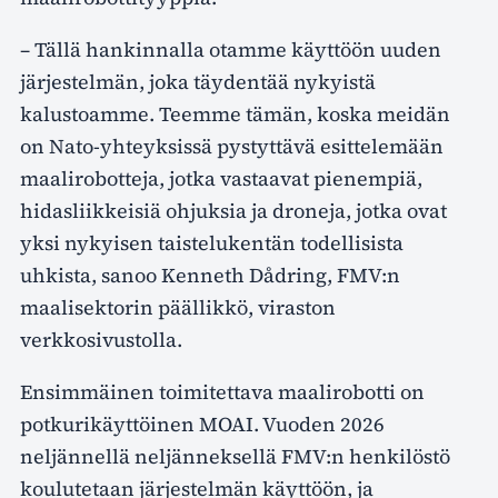
– Tällä hankinnalla otamme käyttöön uuden
järjestelmän, joka täydentää nykyistä
kalustoamme. Teemme tämän, koska meidän
on Nato-yhteyksissä pystyttävä esittelemään
maalirobotteja, jotka vastaavat pienempiä,
hidasliikkeisiä ohjuksia ja droneja, jotka ovat
yksi nykyisen taistelukentän todellisista
uhkista, sanoo Kenneth Dådring, FMV:n
maalisektorin päällikkö, viraston
verkkosivustolla.
Ensimmäinen toimitettava maalirobotti on
potkurikäyttöinen MOAI. Vuoden 2026
neljännellä neljänneksellä FMV:n henkilöstö
koulutetaan järjestelmän käyttöön, ja