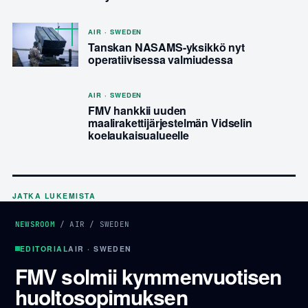
AIR · SWEDEN
Tanskan NASAMS-yksikkö nyt
operatiivisessa valmiudessa
AIR · SWEDEN
FMV hankkii uuden
maalirakettijärjestelmän Vidselin
koelaukaisualueelle
JATKA LUKEMISTA
NEWSROOM
/
AIR
/
SWEDEN
EDITORIAL
AIR · SWEDEN
FMV solmii kymmenvuotisen
huoltosopimuksen