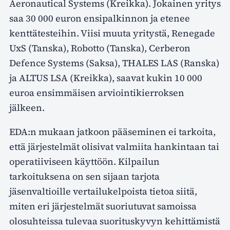
Aeronautical Systems (Kreikka). Jokainen yritys
saa 30 000 euron ensipalkinnon ja etenee
kenttätesteihin. Viisi muuta yritystä, Renegade
UxS (Tanska), Robotto (Tanska), Cerberon
Defence Systems (Saksa), THALES LAS (Ranska)
ja ALTUS LSA (Kreikka), saavat kukin 10 000
euroa ensimmäisen arviointikierroksen
jälkeen.
EDA:n mukaan jatkoon pääseminen ei tarkoita,
että järjestelmät olisivat valmiita hankintaan tai
operatiiviseen käyttöön. Kilpailun
tarkoituksena on sen sijaan tarjota
jäsenvaltioille vertailukelpoista tietoa siitä,
miten eri järjestelmät suoriutuvat samoissa
olosuhteissa tulevaa suorituskyvyn kehittämistä