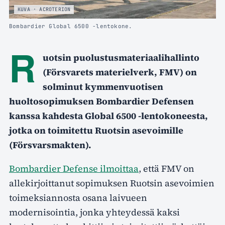
KUVA · ACROTERION
Bombardier Global 6500 -lentokone.
R
uotsin puolustusmateriaalihallinto
(Försvarets materielverk, FMV) on
solminut kymmenvuotisen
huoltosopimuksen Bombardier Defensen
kanssa kahdesta Global 6500 -lentokoneesta,
jotka on toimitettu Ruotsin asevoimille
(Försvarsmakten).
Bombardier Defense ilmoittaa
, että FMV on
allekirjoittanut sopimuksen Ruotsin asevoimien
toimeksiannosta osana laivueen
modernisointia, jonka yhteydessä kaksi