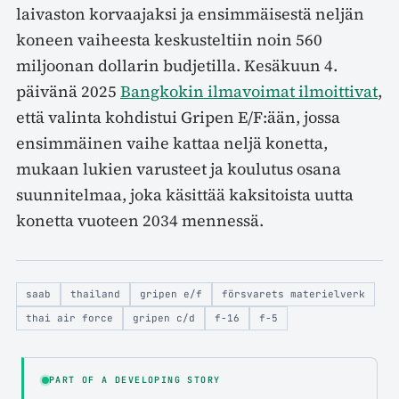
laivaston korvaajaksi ja ensimmäisestä neljän
koneen vaiheesta keskusteltiin noin 560
miljoonan dollarin budjetilla. Kesäkuun 4.
päivänä 2025
Bangkokin ilmavoimat ilmoittivat
,
että valinta kohdistui Gripen E/F:ään, jossa
ensimmäinen vaihe kattaa neljä konetta,
mukaan lukien varusteet ja koulutus osana
suunnitelmaa, joka käsittää kaksitoista uutta
konetta vuoteen 2034 mennessä.
saab
thailand
gripen e/f
försvarets materielverk
thai air force
gripen c/d
f-16
f-5
PART OF A DEVELOPING STORY