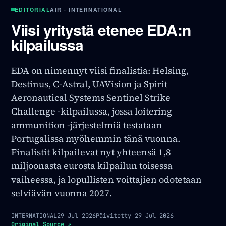
EDITORIAL
AIR · INTERNATIONAL
Viisi yritystä etenee EDA:n
kilpailussa
EDA on nimennyt viisi finalistia: Helsing,
Destinus, C-Astral, UAVision ja Spirit
Aeronautical Systems Sentinel Strike
Challenge -kilpailussa, jossa loitering
ammunition -järjestelmiä testataan
Portugalissa myöhemmin tänä vuonna.
Finalistit kilpailevat nyt yhteensä 1,8
miljoonasta eurosta kilpailun toisessa
vaiheessa, ja lopullisten voittajien odotetaan
selviävän vuonna 2027.
INTERNATIONAL
29 Jul 2026
Päivitetty
29 Jul 2026
Original Source
↗