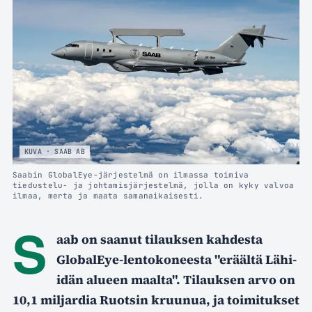
KUVA · SAAB AB
Saabin GlobalEye-järjestelmä on ilmassa toimiva
tiedustelu- ja johtamisjärjestelmä, jolla on kyky valvoa
ilmaa, merta ja maata samanaikaisesti.
S
aab on saanut tilauksen kahdesta
GlobalEye-lentokoneesta "eräältä Lähi-
idän alueen maalta". Tilauksen arvo on
10,1 miljardia Ruotsin kruunua, ja toimitukset