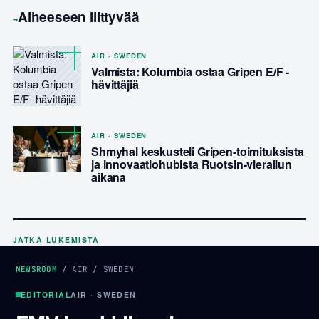
Aiheeseen liittyvää
→
AIR · SWEDEN
Valmista: Kolumbia ostaa Gripen E/F -
hävittäjiä
AIR · SWEDEN
Shmyhal keskusteli Gripen-toimituksista
ja innovaatiohubista Ruotsin-vierailun
aikana
JATKA LUKEMISTA
NEWSROOM
/
AIR
/
SWEDEN
EDITORIAL
AIR · SWEDEN