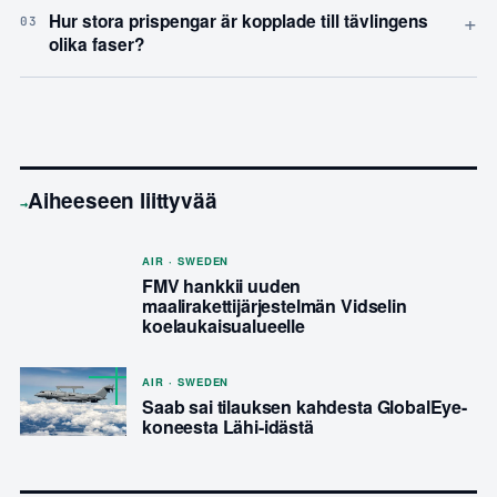
+
Hur stora prispengar är kopplade till tävlingens
03
olika faser?
Aiheeseen liittyvää
→
AIR · SWEDEN
FMV hankkii uuden
maalirakettijärjestelmän Vidselin
koelaukaisualueelle
AIR · SWEDEN
Saab sai tilauksen kahdesta GlobalEye-
koneesta Lähi-idästä