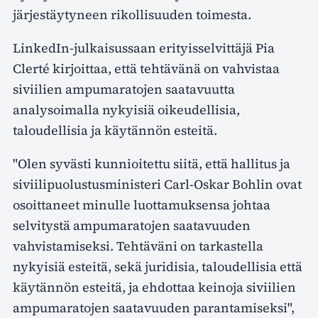
järjestäytyneen rikollisuuden toimesta.
LinkedIn-julkaisussaan erityisselvittäjä Pia
Clerté kirjoittaa, että tehtävänä on vahvistaa
siviilien ampumaratojen saatavuutta
analysoimalla nykyisiä oikeudellisia,
taloudellisia ja käytännön esteitä.
"Olen syvästi kunnioitettu siitä, että hallitus ja
siviilipuolustusministeri Carl-Oskar Bohlin ovat
osoittaneet minulle luottamuksensa johtaa
selvitystä ampumaratojen saatavuuden
vahvistamiseksi. Tehtäväni on tarkastella
nykyisiä esteitä, sekä juridisia, taloudellisia että
käytännön esteitä, ja ehdottaa keinoja siviilien
ampumaratojen saatavuuden parantamiseksi",