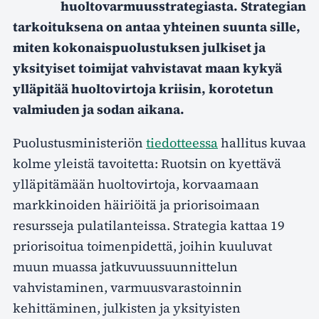
huoltovarmuusstrategiasta. Strategian
tarkoituksena on antaa yhteinen suunta sille,
miten kokonaispuolustuksen julkiset ja
yksityiset toimijat vahvistavat maan kykyä
ylläpitää huoltovirtoja kriisin, korotetun
valmiuden ja sodan aikana.
Puolustusministeriön
tiedotteessa
hallitus kuvaa
kolme yleistä tavoitetta: Ruotsin on kyettävä
ylläpitämään huoltovirtoja, korvaamaan
markkinoiden häiriöitä ja priorisoimaan
resursseja pulatilanteissa. Strategia kattaa 19
priorisoitua toimenpidettä, joihin kuuluvat
muun muassa jatkuvuussuunnittelun
vahvistaminen, varmuusvarastoinnin
kehittäminen, julkisten ja yksityisten