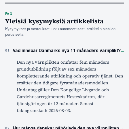
FAQ
Yleisiä kysymyksiä artikkelista
Kysymykset ja vastaukset luotu automaattisesti artikkelin sisällön
perusteella.
–
Vad innebär Danmarks nya 11-månaders värnplikt?
01
Den nya värnplikten omfattar fem månaders
grundutbildning följt av sex månaders
kompletterande utbildning och operativ tjänst. Den
ersätter den tidigare fyramånadersmodellen.
Undantag gäller Den Kongelige Livgarde och
Gardehusarregimentets Hesteskadron, där
tjänstgöringen är 12 månader. Senast
faktagranskad: 2026-08-03.
+
Hur många danskar påbörjade den nya värnplikten
02