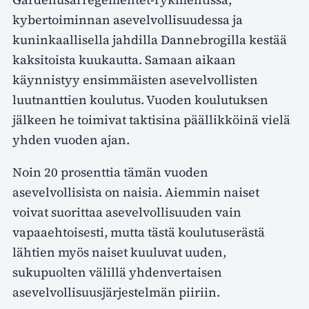
kybertoiminnan asevelvollisuudessa ja
kuninkaallisella jahdilla Dannebrogilla kestää
kaksitoista kuukautta. Samaan aikaan
käynnistyy ensimmäisten asevelvollisten
luutnanttien koulutus. Vuoden koulutuksen
jälkeen he toimivat taktisina päällikköinä vielä
yhden vuoden ajan.
Noin 20 prosenttia tämän vuoden
asevelvollisista on naisia. Aiemmin naiset
voivat suorittaa asevelvollisuuden vain
vapaaehtoisesti, mutta tästä koulutuserästä
lähtien myös naiset kuuluvat uuden,
sukupuolten välillä yhdenvertaisen
asevelvollisuusjärjestelmän piiriin.