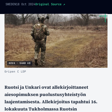
SWEDEN
18 Oct 2024
Original Source
↗
KUVA · SAAB AB
Gripen C LDP
Ruotsi ja Unkari ovat allekirjoittaneet
aiesopimuksen puolustusyhteistyön
laajentamisesta. Allekirjoitus tapahtui 16.
lokakuuta Tukholmassa Ruotsin