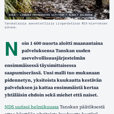
KUVA · LEONORA FRYDENSBERG SEPSTRUP / BLADET SOLDATEN
Tanskalaisia asevelvollisia Livgardetissa REX-kierroksen
aikana.
N
oin 1 600 nuorta aloitti maanantaina
palveluksensa Tanskan uuden
asevelvollisuusjärjestelmän
ensimmäisessä täysimittaisessa
saapumiserässä. Uusi malli tuo mukanaan
pidennetyn, yksitoista kuukautta kestävän
palveluksen ja kattaa ensimmäistä kertaa
yhtäläisin ehdoin sekä miehet että naiset.
NDS uutisoi helmikuussa
Tanskan päätöksestä