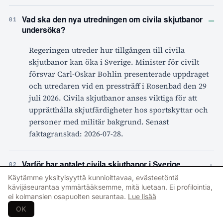
–
Vad ska den nya utredningen om civila skjutbanor
01
undersöka?
Regeringen utreder hur tillgången till civila
skjutbanor kan öka i Sverige. Minister för civilt
försvar Carl-Oskar Bohlin presenterade uppdraget
och utredaren vid en pressträff i Rosenbad den 29
juli 2026. Civila skjutbanor anses viktiga för att
upprätthålla skjutfärdigheter hos sportskyttar och
personer med militär bakgrund. Senast
faktagranskad: 2026-07-28.
+
Varför har antalet civila skjutbanor i Sverige
02
minskat?
Käytämme yksityisyyttä kunnioittavaa, evästeetöntä
kävijäseurantaa ymmärtääksemme, mitä luetaan. Ei profilointia,
ei kolmansien osapuolten seurantaa.
Lue lisää
+
Hur mycket satsar regeringen på det civila
03
OK
försvaret 2026-2028?