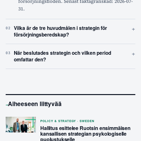
försörjningsflöden. Senast faktagranskad: 2026-07-
31.
+
Vilka är de tre huvudmålen i strategin för
02
försörjningsberedskap?
+
När beslutades strategin och vilken period
03
omfattar den?
Aiheeseen liittyvää
→
POLICY & STRATEGY · SWEDEN
Hallitus esittelee Ruotsin ensimmäisen
kansallisen strategian psykologiselle
puolustukselle