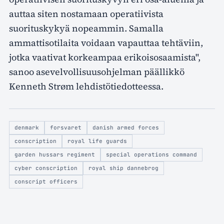
auttaa siten nostamaan operatiivista
suorituskykyä nopeammin. Samalla
ammattisotilaita voidaan vapauttaa tehtäviin,
jotka vaativat korkeampaa erikoisosaamista",
sanoo asevelvollisuusohjelman päällikkö
Kenneth Strøm lehdistötiedotteessa.
denmark
forsvaret
danish armed forces
conscription
royal life guards
garden hussars regiment
special operations command
cyber conscription
royal ship dannebrog
conscript officers