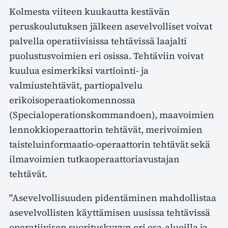
Kolmesta viiteen kuukautta kestävän
peruskoulutuksen jälkeen asevelvolliset voivat
palvella operatiivisissa tehtävissä laajalti
puolustusvoimien eri osissa. Tehtäviin voivat
kuulua esimerkiksi vartiointi- ja
valmiustehtävät, partiopalvelu
erikoisoperaatiokomennossa
(Specialoperationskommandoen), maavoimien
lennokkioperaattorin tehtävät, merivoimien
taisteluinformaatio-operaattorin tehtävät sekä
ilmavoimien tutkaoperaattoriavustajan
tehtävät.
"Asevelvollisuuden pidentäminen mahdollistaa
asevelvollisten käyttämisen uusissa tehtävissä
operatiivisen suorituskyvyn eri osa-alueilla ja