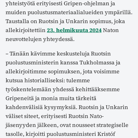
yhteistyötä erityisesti Gripen-ohjelman ja
muiden puolustusmateriaalialueiden ympärillä.
Taustalla on Ruotsin ja Unkarin sopimus, joka
allekirjoitettiin
23. helmikuuta 2024
Naton
neuvottelujen yhteydessä.
– Tänään kävimme keskusteluja Ruotsin
puolustusministerin kanssa Tukholmassa ja
allekirjoitimme sopimuksen, jota voisimme
kutsua historialliseksi: tulemme
työskentelemään yhdessä kehittääksemme
Gripeneitä ja monia muita tärkeitä
kahdenvälisiä kysymyksiä. Ruotsin ja Unkarin
väliset siteet, erityisesti Ruotsin Nato-
jäsenyyden jälkeen, ovat nousseet strategiselle
tasolle, kirjoitti puolustusministeri Kristóf