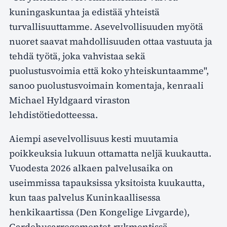
kuningaskuntaa ja edistää yhteistä
turvallisuuttamme. Asevelvollisuuden myötä
nuoret saavat mahdollisuuden ottaa vastuuta ja
tehdä työtä, joka vahvistaa sekä
puolustusvoimia että koko yhteiskuntaamme",
sanoo puolustusvoimain komentaja, kenraali
Michael Hyldgaard viraston
lehdistötiedotteessa.
Aiempi asevelvollisuus kesti muutamia
poikkeuksia lukuun ottamatta neljä kuukautta.
Vuodesta 2026 alkaen palvelusaika on
useimmissa tapauksissa yksitoista kuukautta,
kun taas palvelus Kuninkaallisessa
henkikaartissa (Den Kongelige Livgarde),
Gardehusarregementet-rykmentissä,