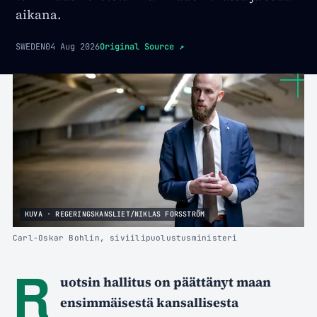
aikana.
SWEDEN
04 Aug 2026
Original Source
↗
KUVA · REGERINGSKANSLIET/NIKLAS FORSSTRÖM
Carl-Oskar Bohlin, siviilipuolustusministeri
R
uotsin hallitus on päättänyt maan
ensimmäisestä kansallisesta