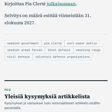
kirjoittaa Pia Clerté
julkaisussaan
.
Selvitys on määrä esittää viimeistään 31.
elokuuta 2027.
swedish government
pia clerté
carl-oskar bohlin
swedish armed forces
total defence
shooting range
civil defence
voluntary defence organizations
FAQ
Yleisiä kysymyksiä artikkelista
Kysymykset ja vastaukset luotu automaattisesti artikkelin sisällön
perusteella.