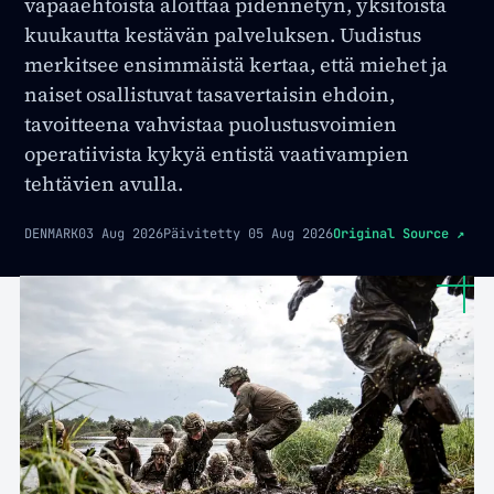
vapaaehtoista aloittaa pidennetyn, yksitoista
kuukautta kestävän palveluksen. Uudistus
merkitsee ensimmäistä kertaa, että miehet ja
naiset osallistuvat tasavertaisin ehdoin,
tavoitteena vahvistaa puolustusvoimien
operatiivista kykyä entistä vaativampien
tehtävien avulla.
DENMARK
03 Aug 2026
Päivitetty
05 Aug 2026
Original Source
↗