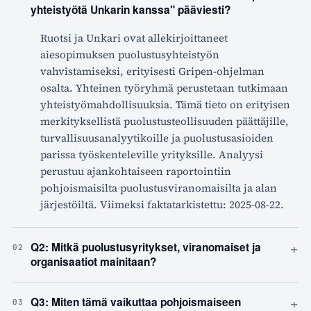
yhteistyötä Unkarin kanssa" pääviesti?
Ruotsi ja Unkari ovat allekirjoittaneet
aiesopimuksen puolustusyhteistyön
vahvistamiseksi, erityisesti Gripen-ohjelman
osalta. Yhteinen työryhmä perustetaan tutkimaan
yhteistyömahdollisuuksia. Tämä tieto on erityisen
merkityksellistä puolustusteollisuuden päättäjille,
turvallisuusanalyytikoille ja puolustusasioiden
parissa työskenteleville yrityksille. Analyysi
perustuu ajankohtaiseen raportointiin
pohjoismaisilta puolustusviranomaisilta ja alan
järjestöiltä. Viimeksi faktatarkistettu: 2025-08-22.
+
Q2: Mitkä puolustusyritykset, viranomaiset ja
02
organisaatiot mainitaan?
+
Q3: Miten tämä vaikuttaa pohjoismaiseen
03