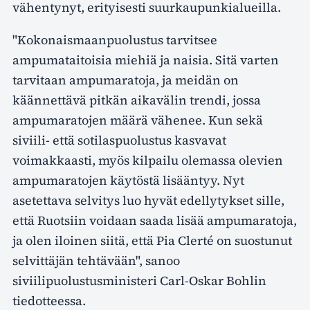
vähentynyt, erityisesti suurkaupunkialueilla.
"Kokonaismaanpuolustus tarvitsee
ampumataitoisia miehiä ja naisia. Sitä varten
tarvitaan ampumaratoja, ja meidän on
käännettävä pitkän aikavälin trendi, jossa
ampumaratojen määrä vähenee. Kun sekä
siviili- että sotilaspuolustus kasvavat
voimakkaasti, myös kilpailu olemassa olevien
ampumaratojen käytöstä lisääntyy. Nyt
asetettava selvitys luo hyvät edellytykset sille,
että Ruotsiin voidaan saada lisää ampumaratoja,
ja olen iloinen siitä, että Pia Clerté on suostunut
selvittäjän tehtävään", sanoo
siviilipuolustusministeri Carl-Oskar Bohlin
tiedotteessa.