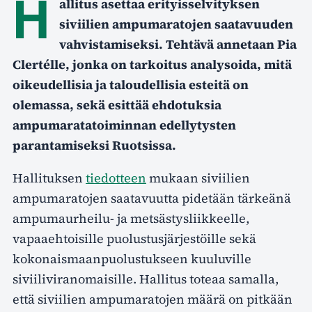
H
allitus asettaa erityisselvityksen
siviilien ampumaratojen saatavuuden
vahvistamiseksi. Tehtävä annetaan Pia
Clertélle, jonka on tarkoitus analysoida, mitä
oikeudellisia ja taloudellisia esteitä on
olemassa, sekä esittää ehdotuksia
ampumaratatoiminnan edellytysten
parantamiseksi Ruotsissa.
Hallituksen
tiedotteen
mukaan siviilien
ampumaratojen saatavuutta pidetään tärkeänä
ampumaurheilu- ja metsästysliikkeelle,
vapaaehtoisille puolustusjärjestöille sekä
kokonaismaanpuolustukseen kuuluville
siviiliviranomaisille. Hallitus toteaa samalla,
että siviilien ampumaratojen määrä on pitkään