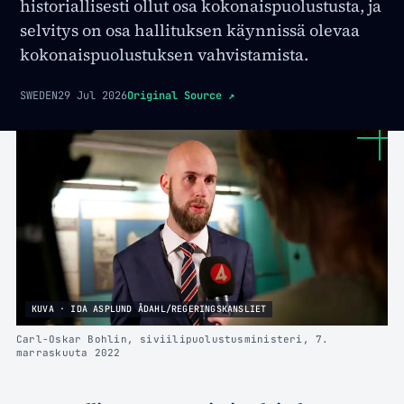
historiallisesti ollut osa kokonaispuolustusta, ja
selvitys on osa hallituksen käynnissä olevaa
kokonaispuolustuksen vahvistamista.
SWEDEN
29 Jul 2026
Original Source
↗
KUVA · IDA ASPLUND ÅDAHL/REGERINGSKANSLIET
Carl-Oskar Bohlin, siviilipuolustusministeri, 7.
marraskuuta 2022