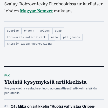
Szalay-Bobrovniczky Facebookissa unkarilaisen
lehden
Magyar Nemzet
mukaan.
sverige
ungern
gripen
saab
försvarets materielverk
nato
pål jonson
kristóf szalay-bobrovniczky
FAQ
Yleisiä kysymyksiä artikkelista
Kysymykset ja vastaukset luotu automaattisesti artikkelin sisällön
perusteella.
–
Q1: Mikä on artikkelin "Ruotsi vahvistaa Gripen-
01