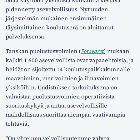
ottaa käyttöön yksitoista kuukautta kestävä
pidennetty asevelvollisuus. Nyt uuden
järjestelmän mukainen ensimmäinen
täysimittainen koulutuserä on aloittanut
palveluksensa.
Tanskan puolustusvoimien (
Forsvaret
) mukaan
kaikki 1 600 asevelvollista ovat vapaaehtoisia, ja
heidät on sijoitettu 14 koulutuspaikkakunnalle
maavoimien, merivoimien ja ilmavoimien
yksiköihin. Uudistuksen tarkoituksena on
vahvistaa puolustusvoimien operatiivista
suorituskykyä ja antaa asevelvollisille
mahdollisuus suorittaa aiempaa vaativampia
tehtäviä.
"On yhteinen velvollisuutemme valvoa