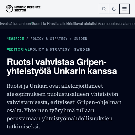
 tuotantoon
/
Suomi ja Brasilia allekirjoittavat aiejulistuksen puolustusalan teollisuu
NEWSROOM
/
POLICY & STRATEGY
/
SWEDEN
EDITORIAL
POLICY & STRATEGY · SWEDEN
Ruotsi vahvistaa Gripen-
yhteistyötä Unkarin kanssa
Ruotsi ja Unkari ovat allekirjoittaneet
aiesopimuksen puolustusalueen yhteistyön
vahvistamisesta, erityisesti Gripen-ohjelman
osalta. Yhteinen työryhmä tullaan
perustamaan yhteistyömahdollisuuksien
tutkimiseksi.