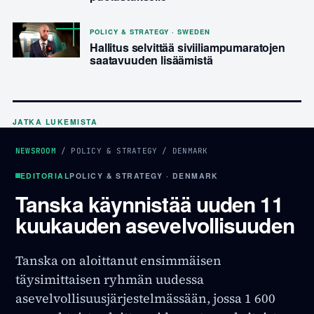
POLICY & STRATEGY · SWEDEN
Hallitus selvittää siviiliampumaratojen
saatavuuden lisäämistä
JATKA LUKEMISTA
NEWSROOM
/
POLICY & STRATEGY
/
DENMARK
EDITORIAL
POLICY & STRATEGY · DENMARK
Tanska käynnistää uuden 11
kuukauden asevelvollisuuden
Tanska on aloittanut ensimmäisen
täysimittaisen ryhmän uudessa
asevelvollisuusjärjestelmässään, jossa 1 600