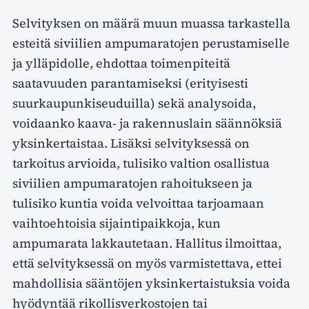
Selvityksen on määrä muun muassa tarkastella
esteitä siviilien ampumaratojen perustamiselle
ja ylläpidolle, ehdottaa toimenpiteitä
saatavuuden parantamiseksi (erityisesti
suurkaupunkiseuduilla) sekä analysoida,
voidaanko kaava- ja rakennuslain säännöksiä
yksinkertaistaa. Lisäksi selvityksessä on
tarkoitus arvioida, tulisiko valtion osallistua
siviilien ampumaratojen rahoitukseen ja
tulisiko kuntia voida velvoittaa tarjoamaan
vaihtoehtoisia sijaintipaikkoja, kun
ampumarata lakkautetaan. Hallitus ilmoittaa,
että selvityksessä on myös varmistettava, ettei
mahdollisia sääntöjen yksinkertaistuksia voida
hyödyntää rikollisverkostojen tai