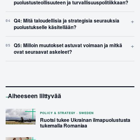
puolustusteollisuuteen ja turvallisuuspolitiikkaan?
+
Q4: Mitä taloudellisia ja strategisia seurauksia
04
puolustukselle käsitellään?
+
Q5: Milloin muutokset astuvat voimaan ja mitkä
05
ovat seuraavat askeleet?
Aiheeseen liittyvää
→
POLICY & STRATEGY · SWEDEN
Ruotsi tukee Ukrainan ilmapuolustusta
tukemalla Romaniaa