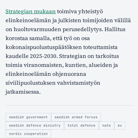
Strategian mukaan
toimiva yhteistyö
elinkeinoelämän ja julkisten toimijoiden välillä
on huoltovarmuuden perusedellytys. Hallitus
korostaa samalla, että työ on osa
kokonaispuolustuspäätöksen toteuttamista
kaudelle 2025-2030. Strategian on tarkoitus
toimia viranomaisten, kuntien, alueiden ja
elinkeinoelämän ohjenuorana
siviilipuolustuksen vahvistamistyön
jatkamisessa.
swedish government
swedish armed forces
swedish defence ministry
total defence
nato
eu
nordic cooperation