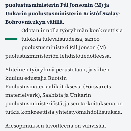
puolustusministerin Pål Jonsonin (M) ja
Unkarin puolustusministerin Kristóf Szalay-
Bobrovniczkyn välillä.
–
Odotan innolla työryhmän konkreettisia
tuloksia tulevaisuudessa, sanoo
puolustusministeri Pål Jonson (M)
puolustusministeriön lehdistötiedotteessa.
Yhteinen työryhmä perustetaan, ja siihen
kuuluu edustajia Ruotsin
Puolustusmateriaalilaitoksesta (Försvarets
materielverk), Saabista ja Unkarin
puolustusministeriöstä, ja sen tarkoituksena on
tutkia konkreettisia yhteistyömahdollisuuksia.
Aiesopimuksen tavoitteena on vahvistaa