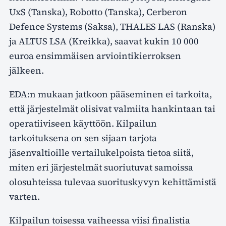
UxS (Tanska), Robotto (Tanska), Cerberon
Defence Systems (Saksa), THALES LAS (Ranska)
ja ALTUS LSA (Kreikka), saavat kukin 10 000
euroa ensimmäisen arviointikierroksen
jälkeen.
EDA:n mukaan jatkoon pääseminen ei tarkoita,
että järjestelmät olisivat valmiita hankintaan tai
operatiiviseen käyttöön. Kilpailun
tarkoituksena on sen sijaan tarjota
jäsenvaltioille vertailukelpoista tietoa siitä,
miten eri järjestelmät suoriutuvat samoissa
olosuhteissa tulevaa suorituskyvyn kehittämistä
varten.
Kilpailun toisessa vaiheessa viisi finalistia