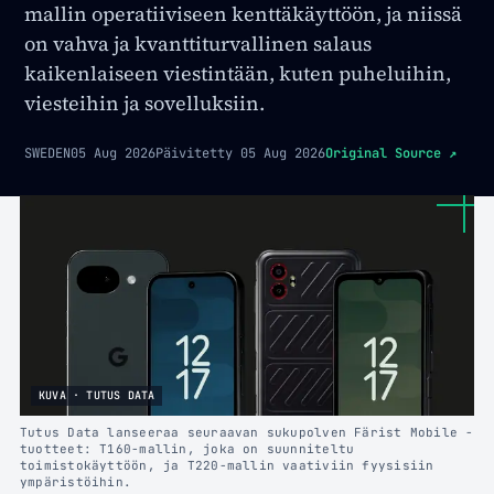
mallin operatiiviseen kenttäkäyttöön, ja niissä
on vahva ja kvanttiturvallinen salaus
kaikenlaiseen viestintään, kuten puheluihin,
viesteihin ja sovelluksiin.
SWEDEN
05 Aug 2026
Päivitetty
05 Aug 2026
Original Source
↗
KUVA · TUTUS DATA
Tutus Data lanseeraa seuraavan sukupolven Färist Mobile -
tuotteet: T160-mallin, joka on suunniteltu
toimistokäyttöön, ja T220-mallin vaativiin fyysisiin
ympäristöihin.