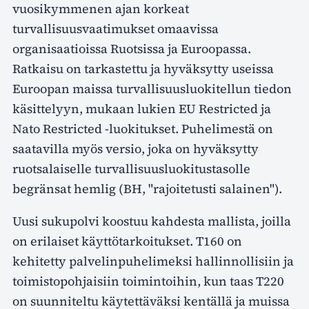
vuosikymmenen ajan korkeat
turvallisuusvaatimukset omaavissa
organisaatioissa Ruotsissa ja Euroopassa.
Ratkaisu on tarkastettu ja hyväksytty useissa
Euroopan maissa turvallisuusluokitellun tiedon
käsittelyyn, mukaan lukien EU Restricted ja
Nato Restricted -luokitukset. Puhelimestä on
saatavilla myös versio, joka on hyväksytty
ruotsalaiselle turvallisuusluokitustasolle
begränsat hemlig (BH, "rajoitetusti salainen").
Uusi sukupolvi koostuu kahdesta mallista, joilla
on erilaiset käyttötarkoitukset. T160 on
kehitetty palvelinpuhelimeksi hallinnollisiin ja
toimistopohjaisiin toimintoihin, kun taas T220
on suunniteltu käytettäväksi kentällä ja muissa