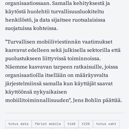
organisaatiossaan. Samalla kehityksestä ja
käytöstä huolehtii turvallisuusluokiteltu
henkilöstö, ja data sijaitsee ruotsalaisissa
suojatuissa kohteissa.
"Turvallisen mobiiliviestinnän vaatimukset
kasvavat edelleen sekä julkisella sektorilla että
puolustukseen liittyvissä toiminnoissa.
Näemme kasvavan tarpeen ratkaisuille, joissa
organisaatioilla itsellään on määräysvalta
järjestelmiinsä samalla kun käyttäjät saavat
käyttöönsä nykyaikaisen
mobiilitoiminnallisuuden", Jens Bohlin päättää.
tutus data
färist mobile
t160
t220
tutus vakt