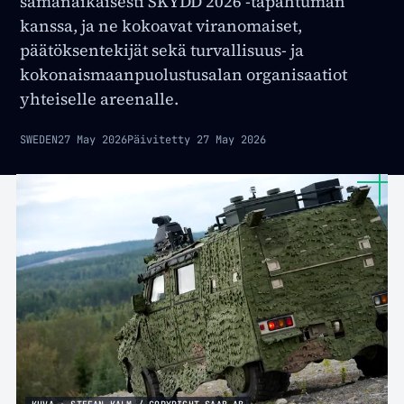
samanaikaisesti SKYDD 2026 -tapahtuman
kanssa, ja ne kokoavat viranomaiset,
päätöksentekijät sekä turvallisuus- ja
kokonaismaanpuolustusalan organisaatiot
yhteiselle areenalle.
SWEDEN
27 May 2026
Päivitetty
27 May 2026