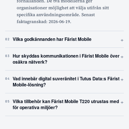
förhållanden. De två modellerna ger
organisationer möjlighet att välja utifrån sitt
specifika användningsområde. Senast
faktagranskad: 2026-06-19.
+
Vilka godkännanden har Färist Mobile
02
+
Hur skyddas kommunikationen i Färist Mobile över
03
osäkra nätverk?
+
Vad innebär digital suveränitet i Tutus Data:s Färist
04
Mobile-lösning?
+
Vilka tillbehör kan Färist Mobile T220 utrustas med
05
för operativa miljöer?