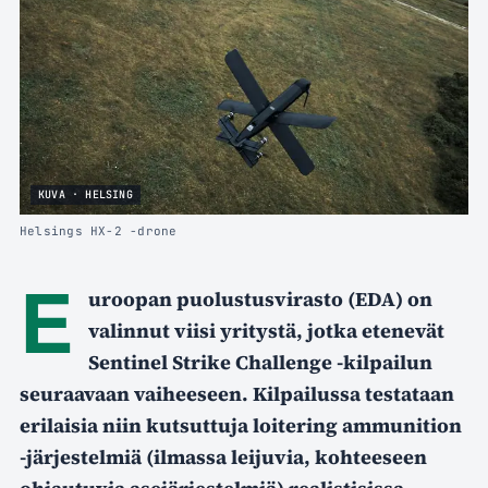
KUVA · HELSING
Helsings HX-2 -drone
E
uroopan puolustusvirasto (EDA) on
valinnut viisi yritystä, jotka etenevät
Sentinel Strike Challenge -kilpailun
seuraavaan vaiheeseen. Kilpailussa testataan
erilaisia niin kutsuttuja loitering ammunition
-järjestelmiä (ilmassa leijuvia, kohteeseen