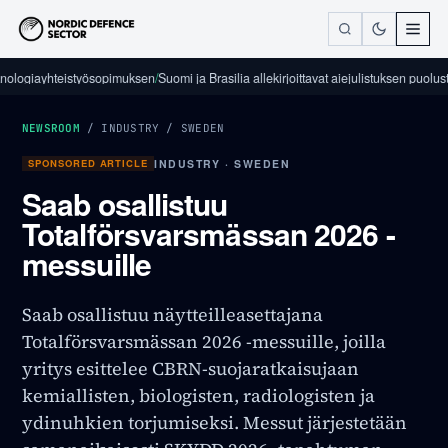
giayhteistyösopimuksen
/
Suomi ja Brasilia allekirjoittavat aiejulistuksen puolustusalan
NEWSROOM
/
INDUSTRY
/
SWEDEN
SPONSORED ARTICLE
INDUSTRY · SWEDEN
Saab osallistuu
Totalförsvarsmässan 2026 -
messuille
Saab osallistuu näytteilleasettajana
Totalförsvarsmässan 2026 -messuille, joilla
yritys esittelee CBRN-suojaratkaisujaan
kemiallisten, biologisten, radiologisten ja
ydinuhkien torjumiseksi. Messut järjestetään