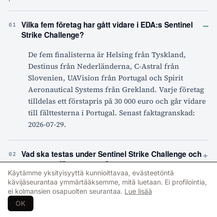
–
Vilka fem företag har gått vidare i EDA:s Sentinel
01
Strike Challenge?
De fem finalisterna är Helsing från Tyskland,
Destinus från Nederländerna, C-Astral från
Slovenien, UAVision från Portugal och Spirit
Aeronautical Systems från Grekland. Varje företag
tilldelas ett förstapris på 30 000 euro och går vidare
till fälttesterna i Portugal. Senast faktagranskad:
2026-07-29.
+
Vad ska testas under Sentinel Strike Challenge och
02
var genomförs testerna?
Käytämme yksityisyyttä kunnioittavaa, evästeetöntä
kävijäseurantaa ymmärtääksemme, mitä luetaan. Ei profilointia,
+
ei kolmansien osapuolten seurantaa.
Lue lisää
Hur stora prispengar är kopplade till tävlingens
03
olika faser?
OK