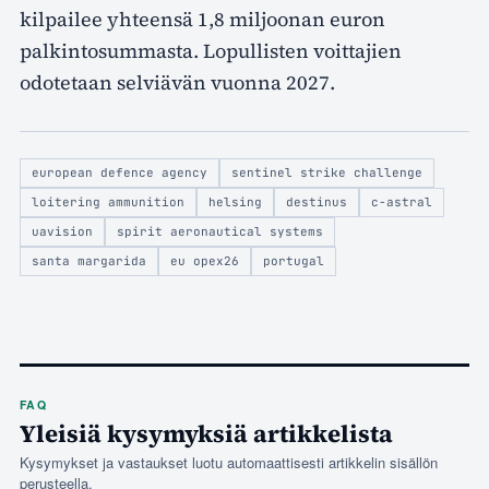
kilpailee yhteensä 1,8 miljoonan euron
palkintosummasta. Lopullisten voittajien
odotetaan selviävän vuonna 2027.
european defence agency
sentinel strike challenge
loitering ammunition
helsing
destinus
c-astral
uavision
spirit aeronautical systems
santa margarida
eu opex26
portugal
FAQ
Yleisiä kysymyksiä artikkelista
Kysymykset ja vastaukset luotu automaattisesti artikkelin sisällön
perusteella.