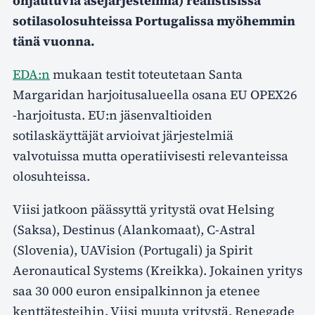
ohjautuvia asejärjestelmiä) realistisissa
sotilasolosuhteissa Portugalissa myöhemmin
tänä vuonna.
EDA:n
mukaan testit toteutetaan Santa
Margaridan harjoitusalueella osana EU OPEX26
-harjoitusta. EU:n jäsenvaltioiden
sotilaskäyttäjät arvioivat järjestelmiä
valvotuissa mutta operatiivisesti relevanteissa
olosuhteissa.
Viisi jatkoon päässyttä yritystä ovat Helsing
(Saksa), Destinus (Alankomaat), C-Astral
(Slovenia), UAVision (Portugali) ja Spirit
Aeronautical Systems (Kreikka). Jokainen yritys
saa 30 000 euron ensipalkinnon ja etenee
kenttätesteihin. Viisi muuta yritystä, Renegade