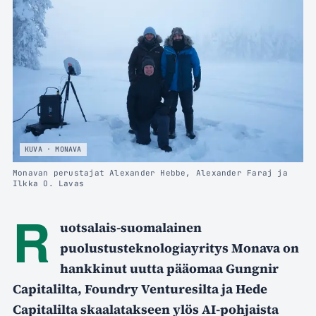
KUVA · MONAVA
Monavan perustajat Alexander Hebbe, Alexander Faraj ja
Ilkka O. Lavas
R
uotsalais-suomalainen
puolustusteknologiayritys Monava on
hankkinut uutta pääomaa Gungnir
Capitalilta, Foundry Venturesilta ja Hede
Capitalilta skaalatakseen ylös AI-pohjaista