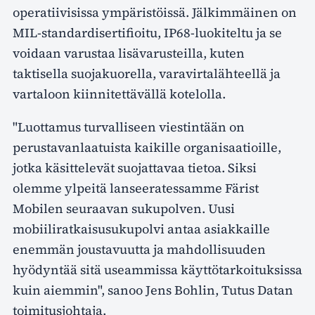
operatiivisissa ympäristöissä. Jälkimmäinen on
MIL-standardisertifioitu, IP68-luokiteltu ja se
voidaan varustaa lisävarusteilla, kuten
taktisella suojakuorella, varavirtalähteellä ja
vartaloon kiinnitettävällä kotelolla.
"Luottamus turvalliseen viestintään on
perustavanlaatuista kaikille organisaatioille,
jotka käsittelevät suojattavaa tietoa. Siksi
olemme ylpeitä lanseeratessamme Färist
Mobilen seuraavan sukupolven. Uusi
mobiiliratkaisusukupolvi antaa asiakkaille
enemmän joustavuutta ja mahdollisuuden
hyödyntää sitä useammissa käyttötarkoituksissa
kuin aiemmin", sanoo Jens Bohlin, Tutus Datan
toimitusjohtaja.