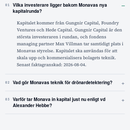
–
Vilka investerare ligger bakom Monavas nya
01
kapitalrunda?
Kapitalet kommer från Gungnir Capital, Foundry
Ventures och Hede Capital. Gungnir Capital är den
största investeraren i rundan, och fondens
managing partner Max Villman tar samtidigt plats i
Monavas styrelse. Kapitalet ska användas för att
skala upp och kommersialisera bolagets teknik.
Senast faktagranskad: 2026-08-04.
+
Vad gör Monavas teknik för drönardetektering?
02
+
Varför tar Monava in kapital just nu enligt vd
03
Alexander Hebbe?