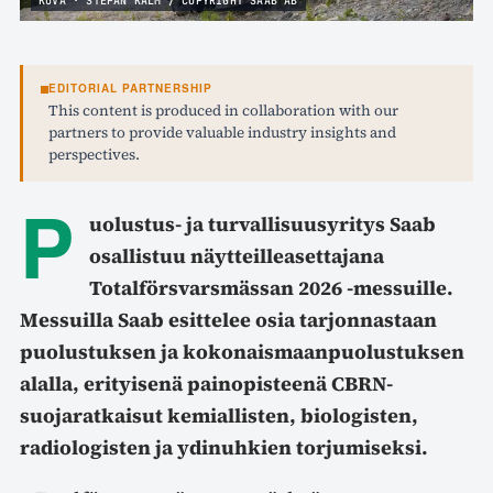
KUVA · STEFAN KALM / COPYRIGHT SAAB AB
EDITORIAL PARTNERSHIP
This content is produced in collaboration with our
partners to provide valuable industry insights and
perspectives.
P
uolustus- ja turvallisuusyritys Saab
osallistuu näytteilleasettajana
Totalförsvarsmässan 2026 -messuille.
Messuilla Saab esittelee osia tarjonnastaan
puolustuksen ja kokonaismaanpuolustuksen
alalla, erityisenä painopisteenä CBRN-
suojaratkaisut kemiallisten, biologisten,
radiologisten ja ydinuhkien torjumiseksi.