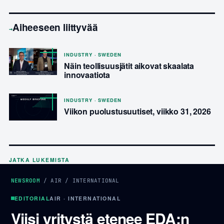
Aiheeseen liittyvää
→
INDUSTRY · SWEDEN
Näin teollisuusjätit aikovat skaalata
innovaatiota
INDUSTRY · SWEDEN
Viikon puolustusuutiset, viikko 31, 2026
JATKA LUKEMISTA
NEWSROOM
/
AIR
/
INTERNATIONAL
EDITORIAL
AIR · INTERNATIONAL
Viisi yritystä etenee EDA:n