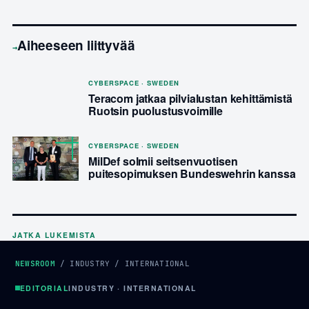
Aiheeseen liittyvää
→
CYBERSPACE · SWEDEN
Teracom jatkaa pilvialustan kehittämistä
Ruotsin puolustusvoimille
CYBERSPACE · SWEDEN
MilDef solmii seitsenvuotisen
puitesopimuksen Bundeswehrin kanssa
JATKA LUKEMISTA
NEWSROOM
/
INDUSTRY
/
INTERNATIONAL
EDITORIAL
INDUSTRY · INTERNATIONAL