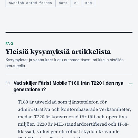
swedish armed forces
nato
eu
mdm
FAQ
Yleisiä kysymyksiä artikkelista
Kysymykset ja vastaukset luotu automaattisesti artikkelin sisällön
perusteella.
–
Vad skiljer Färist Mobile T160 från T220 i den nya
01
generationen?
T160 är utvecklad som tjänstetelefon för
administrativa och kontorsbaserade verksamheter,
medan T220 är konstruerad för fält och operativa
miljöer. T220 är MIL-standardcertifierad och IP68-
klassad, vilket ger ett robust skydd i krävande