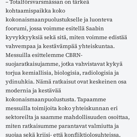
– Totalförsvarsmässan on tärkeä
kohtaamispaikka koko
kokonaismaanpuolustukselle ja luonteva
foorumi, jossa voimme esitellä Saabin
kyvykkyyksiä sekä sitä, miten voimme edistää
vahvempaa ja kestävämpää yhteiskuntaa.
Messuilla esittelemme CBRN-
suojaratkaisujamme, jotka vahvistavat kykyä
torjua kemiallisia, biologisia, radiologisia ja
ydinuhkia. Nämä ratkaisut ovat keskeinen osa
modernia ja kestävää
kokonaismaanpuolustusta. Tapaamme
messuilla toimijoita koko yhteiskunnan eri
sektoreilta ja saamme mahdollisuuden osoittaa,
miten ratkaisumme parantavat valmiutta ja
suojaa sekä kriisi- että konfliktiolosuhteissa,