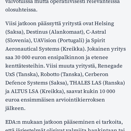
valvotuissa mutta operatiivisesti relevanteissa
olosuhteissa.
Viisi jatkoon päässyttä yritystä ovat Helsing
(Saksa), Destinus (Alankomaat), C-Astral
(Slovenia), UAVision (Portugali) ja Spirit
Aeronautical Systems (Kreikka). Jokainen yritys
saa 30 000 euron ensipalkinnon ja etenee
kenttätesteihin. Viisi muuta yritystä, Renegade
UxS (Tanska), Robotto (Tanska), Cerberon
Defence Systems (Saksa), THALES LAS (Ranska)
ja ALTUS LSA (Kreikka), saavat kukin 10 000
euroa ensimmäisen arviointikierroksen
jälkeen.
EDA:n mukaan jatkoon pääseminen ei tarkoita,
että järjestelmät olisivat valmiita hankintaan tai