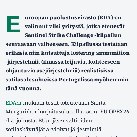
E
uroopan puolustusvirasto (EDA) on
valinnut viisi yritystä, jotka etenevät
Sentinel Strike Challenge -kilpailun
seuraavaan vaiheeseen. Kilpailussa testataan
erilaisia niin kutsuttuja loitering ammunition
-järjestelmiä (ilmassa leijuvia, kohteeseen
ohjautuvia asejärjestelmiä) realistisissa
sotilasolosuhteissa Portugalissa myöhemmin
tänä vuonna.
EDA:n
mukaan testit toteutetaan Santa
Margaridan harjoitusalueella osana EU OPEX26
-harjoitusta. EU:n jäsenvaltioiden
sotilaskäyttäjät arvioivat järjestelmiä