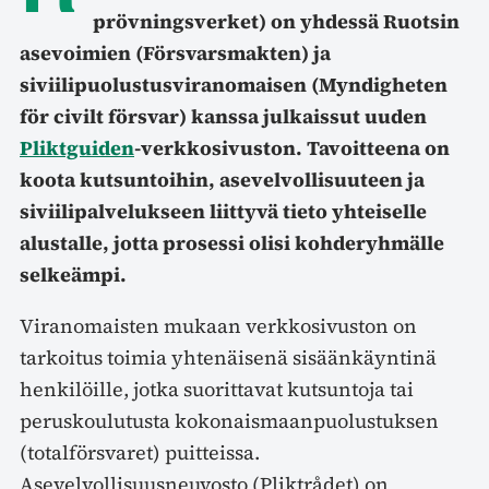
prövningsverket) on yhdessä Ruotsin
asevoimien (Försvarsmakten) ja
siviilipuolustusviranomaisen (Myndigheten
för civilt försvar) kanssa julkaissut uuden
Pliktguiden
-verkkosivuston. Tavoitteena on
koota kutsuntoihin, asevelvollisuuteen ja
siviilipalvelukseen liittyvä tieto yhteiselle
alustalle, jotta prosessi olisi kohderyhmälle
selkeämpi.
Viranomaisten mukaan verkkosivuston on
tarkoitus toimia yhtenäisenä sisäänkäyntinä
henkilöille, jotka suorittavat kutsuntoja tai
peruskoulutusta kokonaismaanpuolustuksen
(totalförsvaret) puitteissa.
Asevelvollisuusneuvosto (Pliktrådet) on