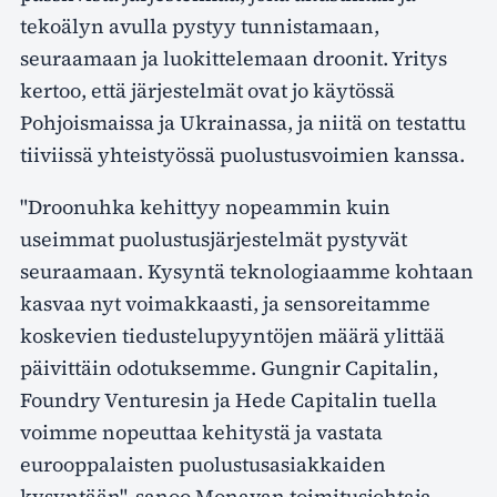
tekoälyn avulla pystyy tunnistamaan,
seuraamaan ja luokittelemaan droonit. Yritys
kertoo, että järjestelmät ovat jo käytössä
Pohjoismaissa ja Ukrainassa, ja niitä on testattu
tiiviissä yhteistyössä puolustusvoimien kanssa.
"Droonuhka kehittyy nopeammin kuin
useimmat puolustusjärjestelmät pystyvät
seuraamaan. Kysyntä teknologiaamme kohtaan
kasvaa nyt voimakkaasti, ja sensoreitamme
koskevien tiedustelupyyntöjen määrä ylittää
päivittäin odotuksemme. Gungnir Capitalin,
Foundry Venturesin ja Hede Capitalin tuella
voimme nopeuttaa kehitystä ja vastata
eurooppalaisten puolustusasiakkaiden
kysyntään", sanoo Monavan toimitusjohtaja