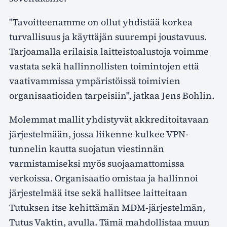
"Tavoitteenamme on ollut yhdistää korkea
turvallisuus ja käyttäjän suurempi joustavuus.
Tarjoamalla erilaisia laitteistoalustoja voimme
vastata sekä hallinnollisten toimintojen että
vaativammissa ympäristöissä toimivien
organisaatioiden tarpeisiin", jatkaa Jens Bohlin.
Molemmat mallit yhdistyvät akkreditoitavaan
järjestelmään, jossa liikenne kulkee VPN-
tunnelin kautta suojatun viestinnän
varmistamiseksi myös suojaamattomissa
verkoissa. Organisaatio omistaa ja hallinnoi
järjestelmää itse sekä hallitsee laitteitaan
Tutuksen itse kehittämän MDM-järjestelmän,
Tutus Vaktin, avulla. Tämä mahdollistaa muun