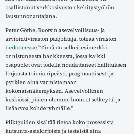
osallistunut verkkosivuston kehitystyöhön
lausunnonantajana.
Peter Göthe, Ruotsin asevelvollisuus- ja
arviointiviraston pääjohtaja, toteaa viraston
tiedotteessa
: "Tämä on selkeä esimerkki
onnistuneesta hankkeesta, jossa kaikki
osapuolet ovat todella noudattaneet hallituksen
linjausta toimia ripeästi, pragmaattisesti ja
pyrkien aina varmistamaan
kokonaisnäkemyksen. Asevelvollinen
keskiössä pitäen olemme luoneet selkeyttä ja
lisäarvoa kohderyhmälle."
Pliktguiden sisältää tietoa koko prosessista
kutsunta-asiakirjoista ja testeistä aina