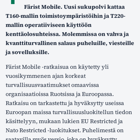
Färist Mobile. Uusi sukupolvi kattaa
T160-mallin toimistoympäristöihin ja T220-
mallin operatiiviseen käyttöön
kenttäolosuhteissa. Molemmissa on vahva ja
kvanttiturvallinen salaus puheluille, viesteille
ja sovelluksille.
Färist Mobile -ratkaisua on käytetty yli
vuosikymmenen ajan korkeat
turvallisuusvaatimukset omaavissa
organisaatioissa Ruotsissa ja Euroopassa.
Ratkaisu on tarkastettu ja hyväksytty useissa
Euroopan maissa turvallisuusluokitellun tiedon
käsittelyyn, mukaan lukien EU Restricted ja
Nato Restricted -luokitukset. Puhelimestä on
saatavilla myös versio, joka on hyväksytty