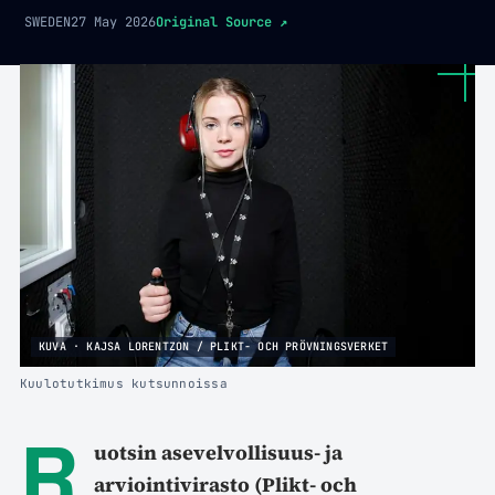
SWEDEN
27 May 2026
Original Source
↗
KUVA · KAJSA LORENTZON / PLIKT- OCH PRÖVNINGSVERKET
Kuulotutkimus kutsunnoissa
R
uotsin asevelvollisuus- ja
arviointivirasto (Plikt- och