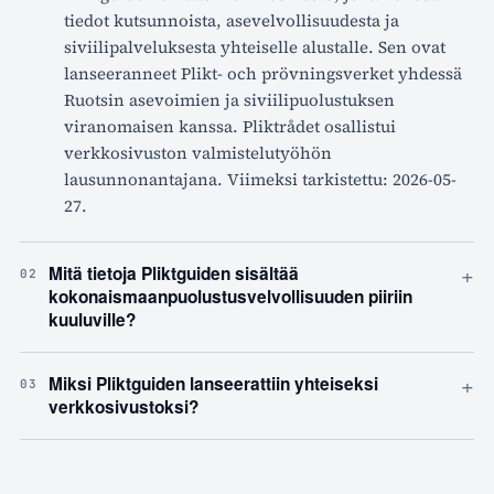
tiedot kutsunnoista, asevelvollisuudesta ja
siviilipalveluksesta yhteiselle alustalle. Sen ovat
lanseeranneet Plikt- och prövningsverket yhdessä
Ruotsin asevoimien ja siviilipuolustuksen
viranomaisen kanssa. Pliktrådet osallistui
verkkosivuston valmistelutyöhön
lausunnonantajana. Viimeksi tarkistettu: 2026-05-
27.
+
Mitä tietoja Pliktguiden sisältää
02
kokonaismaanpuolustusvelvollisuuden piiriin
kuuluville?
+
Miksi Pliktguiden lanseerattiin yhteiseksi
03
verkkosivustoksi?