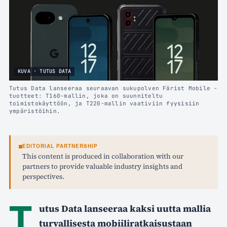
KUVA · TUTUS DATA
Tutus Data lanseeraa seuraavan sukupolven Färist Mobile -
tuotteet: T160-mallin, joka on suunniteltu
toimistokäyttöön, ja T220-mallin vaativiin fyysisiin
ympäristöihin.
EDITORIAL PARTNERSHIP
This content is produced in collaboration with our
partners to provide valuable industry insights and
perspectives.
T
utus Data lanseeraa kaksi uutta mallia
turvallisesta mobiiliratkaisustaan