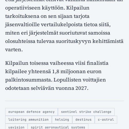
operatiiviseen käyttöön. Kilpailun
tarkoituksena on sen sijaan tarjota
jäsenvaltioille vertailukelpoista tietoa siitä,
miten eri järjestelmät suoriutuvat samoissa
olosuhteissa tulevaa suorituskyvyn kehittämistä
varten.
Kilpailun toisessa vaiheessa viisi finalistia
kilpailee yhteensä 1,8 miljoonan euron
palkintosummasta. Lopullisten voittajien
odotetaan selviävän vuonna 2027.
european defence agency
sentinel strike challenge
loitering ammunition
helsing
destinus
c-astral
uavision
spirit aeronautical systems