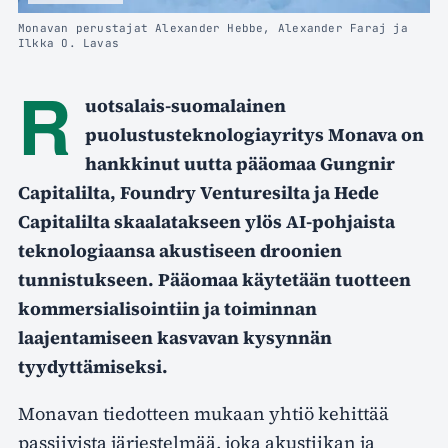
Monavan perustajat Alexander Hebbe, Alexander Faraj ja
Ilkka O. Lavas
R
uotsalais-suomalainen
puolustusteknologiayritys Monava on
hankkinut uutta pääomaa Gungnir
Capitalilta, Foundry Venturesilta ja Hede
Capitalilta skaalatakseen ylös AI-pohjaista
teknologiaansa akustiseen droonien
tunnistukseen. Pääomaa käytetään tuotteen
kommersialisointiin ja toiminnan
laajentamiseen kasvavan kysynnän
tyydyttämiseksi.
Monavan tiedotteen mukaan yhtiö kehittää
passiivista järjestelmää, joka akustiikan ja