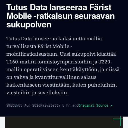
Tutus Data lanseeraa Färist
Mobile -ratkaisun seuraavan
sukupolven
Tutus Data lanseeraa kaksi uutta mallia
turvallisesta Färist Mobile -
mobiiliratkaisustaan. Uusi sukupolvi käsittää
T160-mallin toimistoympäristöihin ja T220-
mallin operatiiviseen kenttäkäyttöön, ja niissä
on vahva ja kvanttiturvallinen salaus
kaikenlaiseen viestintään, kuten puheluihin,
viesteihin ja sovelluksiin.
SWEDEN
05 Aug 2026
Päivitetty
5 hr ago
Original Source
↗