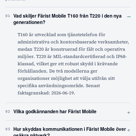
–
Vad skiljer Färist Mobile T160 från T220 i den nya
01
generationen?
T160 är utvecklad som tjänstetelefon för
administrativa och kontorsbaserade verksamheter,
medan T220 är konstruerad för fält och operativa
miljöer. T220 är MIL-standardcertifierad och IP68-
klassad, vilket ger ett robust skydd i krävande
förhållanden. De två modellerna ger
organisationer möjlighet att välja utifrån sitt
specifika användningsområde. Senast
faktagranskad: 2026-06-19.
+
Vilka godkännanden har Färist Mobile
02
+
Hur skyddas kommunikationen i Färist Mobile över
03
osäkra nätverk?