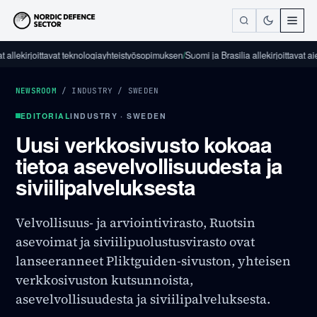
irjoittavat teknologiayhteistyösopimuksen
/
Suomi ja Brasilia allekirjoittavat aiejulist
NEWSROOM
/
INDUSTRY
/
SWEDEN
EDITORIAL
INDUSTRY · SWEDEN
Uusi verkkosivusto kokoaa
tietoa asevelvollisuudesta ja
siviilipalveluksesta
Velvollisuus- ja arviointivirasto, Ruotsin
asevoimat ja siviilipuolustusvirasto ovat
lanseeranneet Pliktguiden-sivuston, yhteisen
verkkosivuston kutsunnoista,
asevelvollisuudesta ja siviilipalveluksesta.