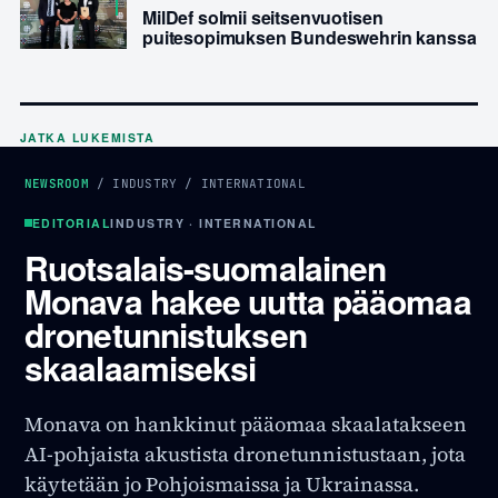
MilDef solmii seitsenvuotisen
puitesopimuksen Bundeswehrin kanssa
JATKA LUKEMISTA
NEWSROOM
/
INDUSTRY
/
INTERNATIONAL
EDITORIAL
INDUSTRY · INTERNATIONAL
Ruotsalais-suomalainen
Monava hakee uutta pääomaa
dronetunnistuksen
skaalaamiseksi
Monava on hankkinut pääomaa skaalatakseen
AI-pohjaista akustista dronetunnistustaan, jota
käytetään jo Pohjoismaissa ja Ukrainassa.