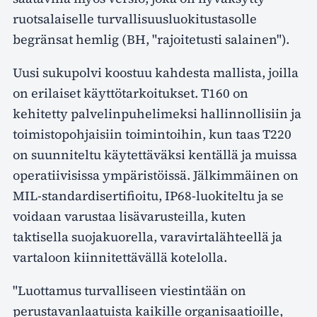
ruotsalaiselle turvallisuusluokitustasolle
begränsat hemlig (BH, "rajoitetusti salainen").
Uusi sukupolvi koostuu kahdesta mallista, joilla
on erilaiset käyttötarkoitukset. T160 on
kehitetty palvelinpuhelimeksi hallinnollisiin ja
toimistopohjaisiin toimintoihin, kun taas T220
on suunniteltu käytettäväksi kentällä ja muissa
operatiivisissa ympäristöissä. Jälkimmäinen on
MIL-standardisertifioitu, IP68-luokiteltu ja se
voidaan varustaa lisävarusteilla, kuten
taktisella suojakuorella, varavirtalähteellä ja
vartaloon kiinnitettävällä kotelolla.
"Luottamus turvalliseen viestintään on
perustavanlaatuista kaikille organisaatioille,