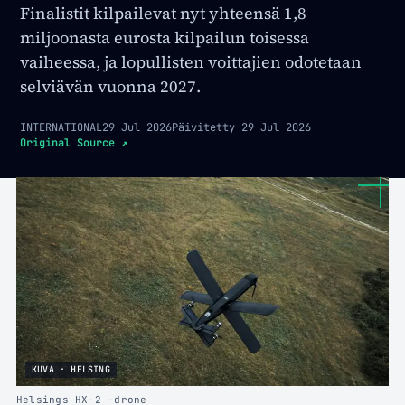
Finalistit kilpailevat nyt yhteensä 1,8
miljoonasta eurosta kilpailun toisessa
vaiheessa, ja lopullisten voittajien odotetaan
selviävän vuonna 2027.
INTERNATIONAL
29 Jul 2026
Päivitetty
29 Jul 2026
Original Source
↗
KUVA · HELSING
Helsings HX-2 -drone