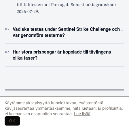
till fälttesterna i Portugal. Senast faktagranskad:
2026-07-29.
+
Vad ska testas under Sentinel Strike Challenge och
02
var genomförs testerna?
+
Hur stora prispengar är kopplade till tävlingens
03
olika faser?
Aiheeseen liittyvää
→
Käytämme yksityisyyttä kunnioittavaa, evästeetöntä
kävijäseurantaa ymmärtääksemme, mitä luetaan. Ei profilointia,
ei kolmansien osapuolten seurantaa.
Lue lisää
AIR · SWEDEN
FMV hankkii uuden
OK
maalirakettijärjestelmän Vidselin