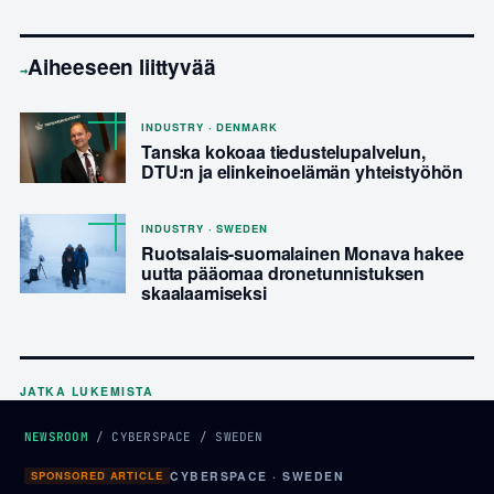
Aiheeseen liittyvää
→
INDUSTRY · DENMARK
Tanska kokoaa tiedustelupalvelun,
DTU:n ja elinkeinoelämän yhteistyöhön
INDUSTRY · SWEDEN
Ruotsalais-suomalainen Monava hakee
uutta pääomaa dronetunnistuksen
skaalaamiseksi
JATKA LUKEMISTA
NEWSROOM
/
CYBERSPACE
/
SWEDEN
SPONSORED ARTICLE
CYBERSPACE · SWEDEN