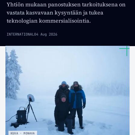
Yhtiön mukaan panostuksen tarkoituksena on
vastata kasvavaan kysyntään ja tukea
teknologian kommersialisointia.
INTERNATIONAL
04 Aug 2026
KUVA · MONAVA