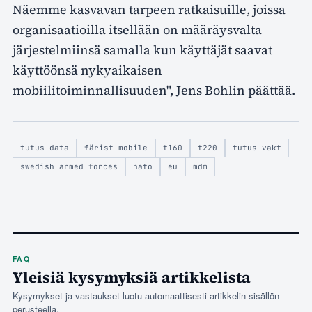
Näemme kasvavan tarpeen ratkaisuille, joissa
organisaatioilla itsellään on määräysvalta
järjestelmiinsä samalla kun käyttäjät saavat
käyttöönsä nykyaikaisen
mobiilitoiminnallisuuden", Jens Bohlin päättää.
tutus data
färist mobile
t160
t220
tutus vakt
swedish armed forces
nato
eu
mdm
FAQ
Yleisiä kysymyksiä artikkelista
Kysymykset ja vastaukset luotu automaattisesti artikkelin sisällön
perusteella.