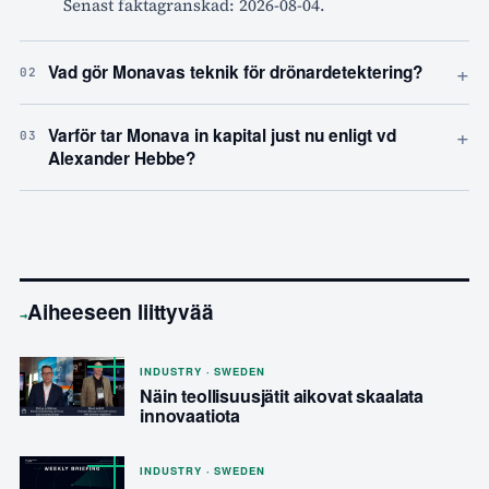
Senast faktagranskad: 2026-08-04.
+
Vad gör Monavas teknik för drönardetektering?
02
+
Varför tar Monava in kapital just nu enligt vd
03
Alexander Hebbe?
Aiheeseen liittyvää
→
INDUSTRY · SWEDEN
Näin teollisuusjätit aikovat skaalata
innovaatiota
INDUSTRY · SWEDEN