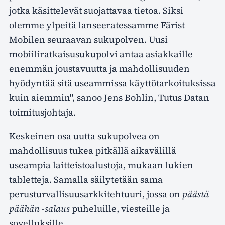
jotka käsittelevät suojattavaa tietoa. Siksi
olemme ylpeitä lanseeratessamme Färist
Mobilen seuraavan sukupolven. Uusi
mobiiliratkaisusukupolvi antaa asiakkaille
enemmän joustavuutta ja mahdollisuuden
hyödyntää sitä useammissa käyttötarkoituksissa
kuin aiemmin", sanoo Jens Bohlin, Tutus Datan
toimitusjohtaja.
Keskeinen osa uutta sukupolvea on
mahdollisuus tukea pitkällä aikavälillä
useampia laitteistoalustoja, mukaan lukien
tabletteja. Samalla säilytetään sama
perusturvallisuusarkkitehtuuri, jossa on
päästä
päähän -salaus
puheluille, viesteille ja
sovelluksille.