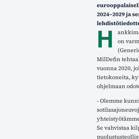
eurooppalaisell
2024–2029 ja se
lehdistötiedott
H
ankkima
on varm
(Generi
MilDefin tehtaal
vuonna 2020, jol
tietokoneita, ky
ohjelmaan odote
- Olemme kunnia
sotilasajoneuvo
yhteistyötämme
Se vahvistaa ki
puolustusteolli