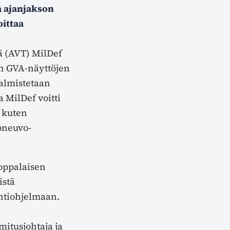
a ajanjakson
oittaa
ä (AVT) MilDef
en GVA-näyttöjen
valmistetaan
 MilDef voitti
a kuten
joneuvo-
ooppalaisen
istä
ntiohjelmaan.
mitusjohtaja ja