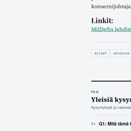
konsernijohtaja 
Linkit:
MilDefin lehdis
mildef
advanced
FAQ
Yleisiä kysy
Kysymykset ja vastaukse
Q1: Mitä tämä t
01