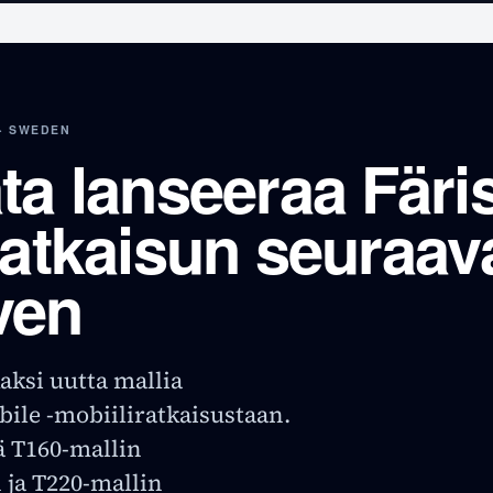
· SWEDEN
ta lanseeraa Färi
ratkaisun seuraav
ven
aksi uutta mallia
bile -mobiiliratkaisustaan.
ä T160-mallin
 ja T220-mallin