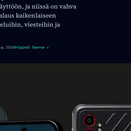
äyttöön, ja niissä on vahva
salaus kaikenlaiseen
luihin, viesteihin ja
ug 2026
Original Source
↗