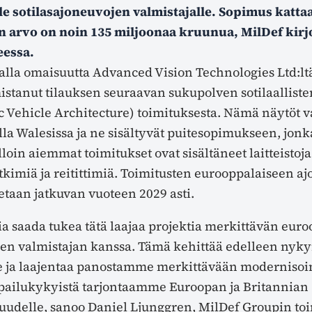
e sotilasajoneuvojen valmistajalle. Sopimus katta
n arvo on noin 135 miljoonaa kruunua, MilDef kirj
eessa.
lla omaisuutta Advanced Vision Technologies Ltd:lt
istanut tilauksen seuraavan sukupolven sotilaallist
c Vehicle Architecture) toimituksesta. Nämä näytöt 
la Walesissa ja ne sisältyvät puitesopimukseen, jonka
loin aiemmat toimitukset ovat sisältäneet laitteistoj
tkimiä ja reitittimiä. Toimitusten eurooppalaiseen a
taan jatkuvan vuoteen 2029 asti.
 saada tukea tätä laajaa projektia merkittävän eur
jen valmistajan kanssa. Tämä kehittää edelleen nyky
 ja laajentaa panostamme merkittävään modernisoi
lpailukykyistä tarjontaamme Euroopan ja Britannian
suudelle, sanoo Daniel Ljunggren, MilDef Groupin toi