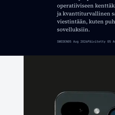
operatiiviseen kenttäk
ja kvanttiturvallinen 
viestintään, kuten puhe
sovelluksiin.
SWEDEN
05 Aug 2026
Päivitetty
05 A