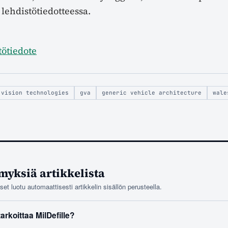
lehdistötiedotteessa.
tötiedote
 vision technologies
gva
generic vehicle architecture
wale
myksiä artikkelista
t luotu automaattisesti artikkelin sisällön perusteella.
arkoittaa MilDefille?