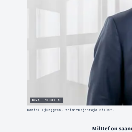
KUVA · MILDEF AB
Daniel Ljunggren, toimitusjohtaja MilDef.
MilDef on saanu