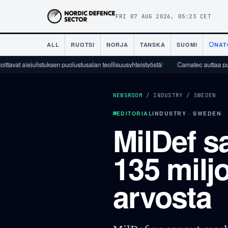
FRI 07 AUG 2026, 05:23 CET
ALL
RUOTSI
NORJA
TANSKA
SUOMI
NAT
iejulistuksen puolustusalan teollisuusyhteistyöstä
/
Camatec auttaa puolustusteo
NEWSROOM
/
INDUSTRY
/
SWEDEN
EDITORIAL
INDUSTRY · SWEDEN
MilDef s
135 mil
arvosta