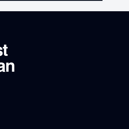
st
an