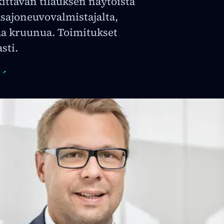
ittävän tilauksen näytöistä
asajoneuvovalmistajalta,
aa kruunua. Toimitukset
sti.
↗