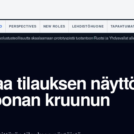
O
PERSPECTIVES
NEW ROLES
LEHDISTÖHUONE
TAPAHTUMA
llisuutta skaalaamaan prototyypistä tuotantoon
/
Ruotsi ja Yhdysvallat allekirjoitta
aa tilauksen näytt
joonan kruunun