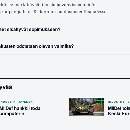
itsee merkittävää tilausta ja vahvistaa heidän
roopan ja Ison-Britannian puolustusteollisuudessa.
teet sisältyvät sopimukseen?
mitusten odotetaan olevan valmiita?
tyvää
INDUSTRY · SWEDEN
INDUSTRY · 
MilDef hankkii roda
MilDef toim
computerin
Keski-Eur