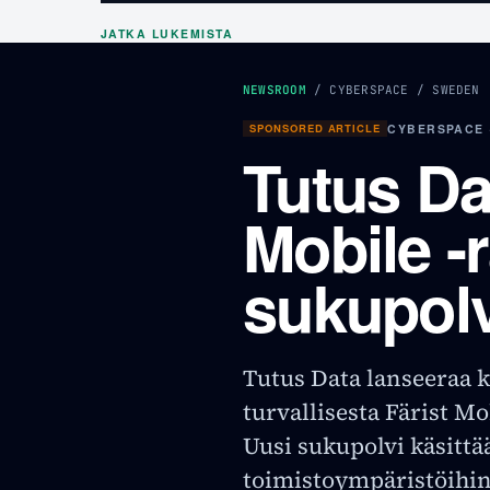
JATKA LUKEMISTA
NEWSROOM
/
CYBERSPACE
/
SWEDEN
SPONSORED ARTICLE
CYBERSPACE 
Tutus Da
Mobile -
sukupol
Tutus Data lanseeraa k
turvallisesta Färist Mo
Uusi sukupolvi käsittä
toimistoympäristöihin