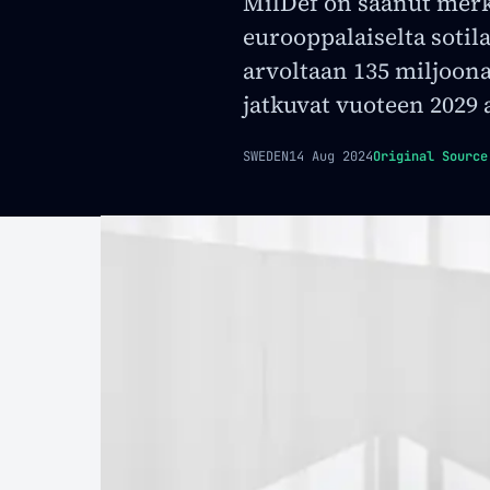
MilDef on saanut merk
eurooppalaiselta sotil
arvoltaan 135 miljoon
jatkuvat vuoteen 2029 a
SWEDEN
14 Aug 2024
Original Source