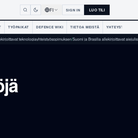
FI
LUO TILI
SIGN IN
T
TYÖPAIKAT
DEFENCE WIKI
TIETOA MEISTÄ
YHTEYSTIEDOT
vat teknologiayhteistyösopimuksen
/
Suomi ja Brasilia allekirjoittavat aiejulistuksen p
öjä