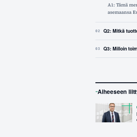
A1: Tämä merk
asemaansa Eu
Q2: Mitkä tuot
02
Q3: Milloin toi
03
Aiheeseen liit
→