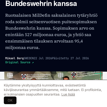
Bundeswehrin kanssa
Ruotsalaisen MilDefin saksalainen tytäryhtiö
roda solmii seitsenvuotisen puitesopimuksen
Bundeswehrin kanssa. Sopimuksen arvo on
enintään 527 miljoonaa euroa, ja yhtiö saa
ensimmäisen tilauksen arvoltaan 95,4
miljoonaa euroa.
Mikael Berg
SWEDEN
22 Jul 2026
Päivitetty
27 Jul 2026
Original Source
↗
Käytämme yksityisyyttä kunnioittavaa, evästeetöntä
kävijäseurantaa ymmärtääksemme, mitä luetaan. Ei profilointia,
ei kolmansien osapuolten seurantaa.
Lue lisää
OK