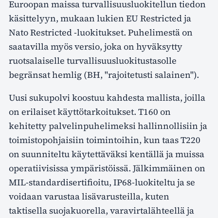
Euroopan maissa turvallisuusluokitellun tiedon
käsittelyyn, mukaan lukien EU Restricted ja
Nato Restricted -luokitukset. Puhelimestä on
saatavilla myös versio, joka on hyväksytty
ruotsalaiselle turvallisuusluokitustasolle
begränsat hemlig (BH, "rajoitetusti salainen").
Uusi sukupolvi koostuu kahdesta mallista, joilla
on erilaiset käyttötarkoitukset. T160 on
kehitetty palvelinpuhelimeksi hallinnollisiin ja
toimistopohjaisiin toimintoihin, kun taas T220
on suunniteltu käytettäväksi kentällä ja muissa
operatiivisissa ympäristöissä. Jälkimmäinen on
MIL-standardisertifioitu, IP68-luokiteltu ja se
voidaan varustaa lisävarusteilla, kuten
taktisella suojakuorella, varavirtalähteellä ja