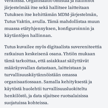
verkoissa. Organisaatio omistaa ja hallinnoi
järjestelmää itse sekä hallitsee laitteitaan
Tutuksen itse kehittämän MDM-järjestelmän,
Tutus Vaktin, avulla. Tämä mahdollistaa muun
muassa etätyhjennyksen, konfiguroinnin ja
käytäntöjen hallinnan.
Tutus kuvailee myös digitaalista suvereniteettia
ratkaisun keskeisenä osana. Yhtiön mukaan
tämä tarkoittaa, että asiakkaat säilyttävät
määräysvallan datastaan, laitteistaan ja
turvallisuuskäytännöistään omassa
organisaatiossaan. Samalla kehityksestä ja
käytöstä huolehtii turvallisuusluokiteltu
henkilöstö, ja data sijaitsee ruotsalaisissa
suojatuissa kohteissa.