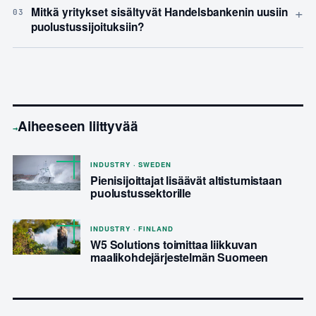
+
Mitkä yritykset sisältyvät Handelsbankenin uusiin
03
puolustussijoituksiin?
Aiheeseen liittyvää
→
INDUSTRY · SWEDEN
Pienisijoittajat lisäävät altistumistaan
puolustussektorille
INDUSTRY · FINLAND
W5 Solutions toimittaa liikkuvan
maalikohdejärjestelmän Suomeen