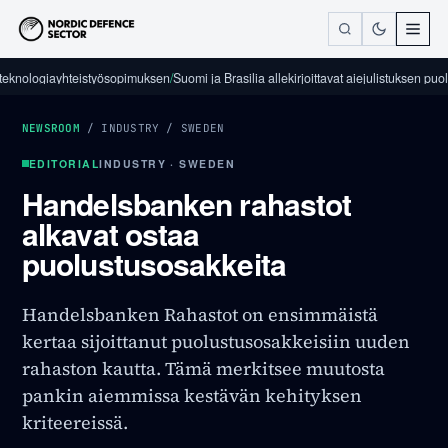
ologiayhteistyösopimuksen
/
Suomi ja Brasilia allekirjoittavat aiejulistuksen puolustusa
NEWSROOM
/
INDUSTRY
/
SWEDEN
EDITORIAL
INDUSTRY · SWEDEN
Handelsbanken rahastot
alkavat ostaa
puolustusosakkeita
Handelsbanken Rahastot on ensimmäistä
kertaa sijoittanut puolustusosakkeisiin uuden
rahaston kautta. Tämä merkitsee muutosta
pankin aiemmissa kestävän kehityksen
kriteereissä.