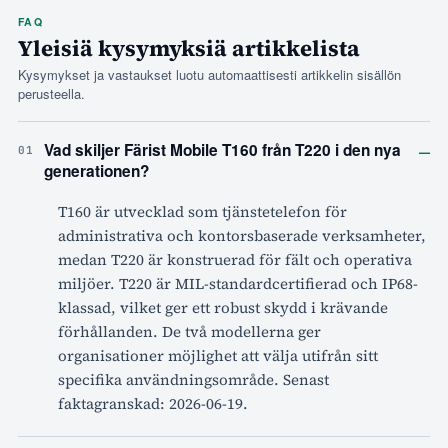
FAQ
Yleisiä kysymyksiä artikkelista
Kysymykset ja vastaukset luotu automaattisesti artikkelin sisällön
perusteella.
–
Vad skiljer Färist Mobile T160 från T220 i den nya
01
generationen?
T160 är utvecklad som tjänstetelefon för
administrativa och kontorsbaserade verksamheter,
medan T220 är konstruerad för fält och operativa
miljöer. T220 är MIL-standardcertifierad och IP68-
klassad, vilket ger ett robust skydd i krävande
förhållanden. De två modellerna ger
organisationer möjlighet att välja utifrån sitt
specifika användningsområde. Senast
faktagranskad: 2026-06-19.