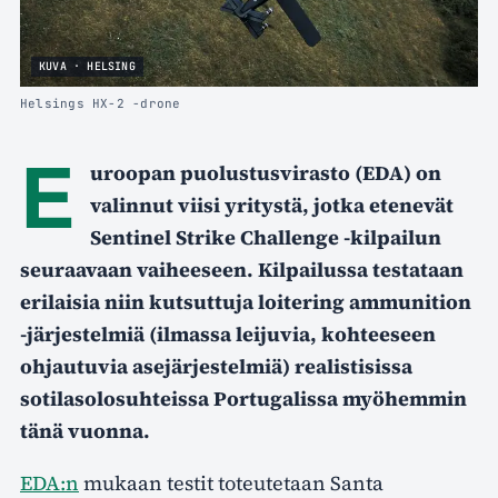
KUVA · HELSING
Helsings HX-2 -drone
E
uroopan puolustusvirasto (EDA) on
valinnut viisi yritystä, jotka etenevät
Sentinel Strike Challenge -kilpailun
seuraavaan vaiheeseen. Kilpailussa testataan
erilaisia niin kutsuttuja loitering ammunition
-järjestelmiä (ilmassa leijuvia, kohteeseen
ohjautuvia asejärjestelmiä) realistisissa
sotilasolosuhteissa Portugalissa myöhemmin
tänä vuonna.
EDA:n
mukaan testit toteutetaan Santa