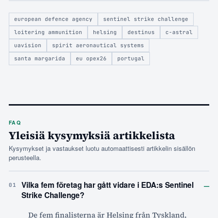
european defence agency
sentinel strike challenge
loitering ammunition
helsing
destinus
c-astral
uavision
spirit aeronautical systems
santa margarida
eu opex26
portugal
FAQ
Yleisiä kysymyksiä artikkelista
Kysymykset ja vastaukset luotu automaattisesti artikkelin sisällön
perusteella.
–
Vilka fem företag har gått vidare i EDA:s Sentinel
01
Strike Challenge?
De fem finalisterna är Helsing från Tyskland,