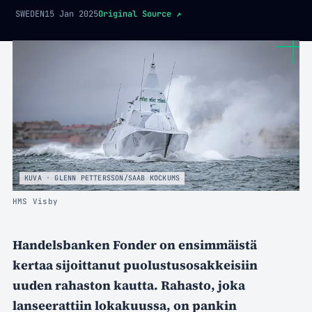
SWEDEN
15 Jan 2025
Original Source
↗
KUVA · GLENN PETTERSSON/SAAB KOCKUMS
HMS Visby
Handelsbanken Fonder on ensimmäistä
kertaa sijoittanut puolustusosakkeisiin
uuden rahaston kautta. Rahasto, joka
lanseerattiin lokakuussa, on pankin