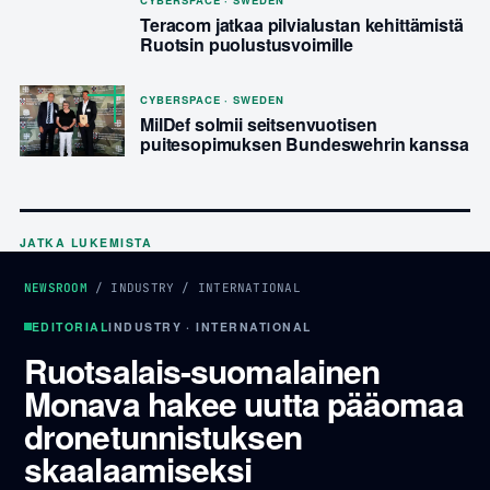
CYBERSPACE · SWEDEN
Teracom jatkaa pilvialustan kehittämistä
Ruotsin puolustusvoimille
CYBERSPACE · SWEDEN
MilDef solmii seitsenvuotisen
puitesopimuksen Bundeswehrin kanssa
JATKA LUKEMISTA
NEWSROOM
/
INDUSTRY
/
INTERNATIONAL
EDITORIAL
INDUSTRY · INTERNATIONAL
Ruotsalais-suomalainen
Monava hakee uutta pääomaa
dronetunnistuksen
skaalaamiseksi