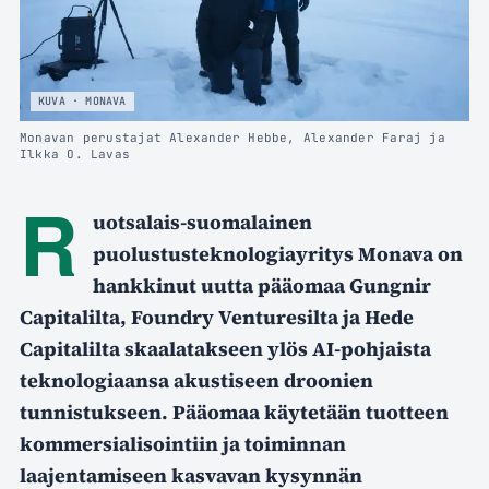
KUVA · MONAVA
Monavan perustajat Alexander Hebbe, Alexander Faraj ja
Ilkka O. Lavas
R
uotsalais-suomalainen
puolustusteknologiayritys Monava on
hankkinut uutta pääomaa Gungnir
Capitalilta, Foundry Venturesilta ja Hede
Capitalilta skaalatakseen ylös AI-pohjaista
teknologiaansa akustiseen droonien
tunnistukseen. Pääomaa käytetään tuotteen
kommersialisointiin ja toiminnan
laajentamiseen kasvavan kysynnän