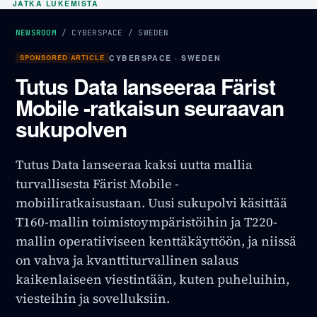
JATKA LUKEMISTA
NEWSROOM
/
CYBERSPACE
/
SWEDEN
SPONSORED ARTICLE
CYBERSPACE · SWEDEN
Tutus Data lanseeraa Färist
Mobile -ratkaisun seuraavan
sukupolven
Tutus Data lanseeraa kaksi uutta mallia
turvallisesta Färist Mobile -
mobiiliratkaisustaan. Uusi sukupolvi käsittää
T160-mallin toimistoympäristöihin ja T220-
mallin operatiiviseen kenttäkäyttöön, ja niissä
on vahva ja kvanttiturvallinen salaus
kaikenlaiseen viestintään, kuten puheluihin,
viesteihin ja sovelluksiin.