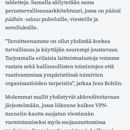
tabletteja. Samalla säilytetään sama
perusturvallisuusarkkitehtuuri, jossa on
päästä
päähän -salaus
puheluille, viesteille ja
sovelluksille.
"Tavoitteenamme on ollut yhdistää korkea
turvallisuus ja käyttäjän suurempi joustavuus.
Tarjoamalla erilaisia laitteistoalustoja voimme
vastata sekä hallinnollisten toimintojen että
vaativammissa ympäristöissä toimivien
organisaatioiden tarpeisiin", jatkaa Jens Bohlin.
Molemmat mallit yhdistyvät akkreditoitavaan
järjestelmään, jossa liikenne kulkee VPN-
tunnelin kautta suojatun viestinnän
varmistamiseksi myös suojaamattomissa