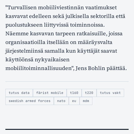
"Turvallisen mobiiliviestinnän vaatimukset
kasvavat edelleen sekä julkisella sektorilla että
puolustukseen liittyvissä toiminnoissa.
Näemme kasvavan tarpeen ratkaisuille, joissa
organisaatioilla itsellään on määräysvalta
järjestelmiinsä samalla kun käyttäjät saavat
käyttöönsä nykyaikaisen
mobiilitoiminnallisuuden", Jens Bohlin päättää.
tutus data
färist mobile
t160
t220
tutus vakt
swedish armed forces
nato
eu
mdm