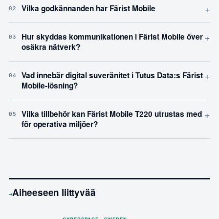
+
Vilka godkännanden har Färist Mobile
02
+
Hur skyddas kommunikationen i Färist Mobile över
03
osäkra nätverk?
+
Vad innebär digital suveränitet i Tutus Data:s Färist
04
Mobile-lösning?
+
Vilka tillbehör kan Färist Mobile T220 utrustas med
05
för operativa miljöer?
Aiheeseen liittyvää
→