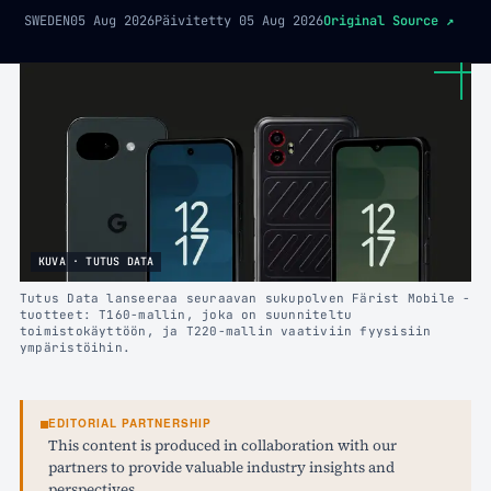
SWEDEN
05 Aug 2026
Päivitetty
05 Aug 2026
Original Source
↗
KUVA · TUTUS DATA
Tutus Data lanseeraa seuraavan sukupolven Färist Mobile -
tuotteet: T160-mallin, joka on suunniteltu
toimistokäyttöön, ja T220-mallin vaativiin fyysisiin
ympäristöihin.
EDITORIAL PARTNERSHIP
This content is produced in collaboration with our
partners to provide valuable industry insights and
perspectives.