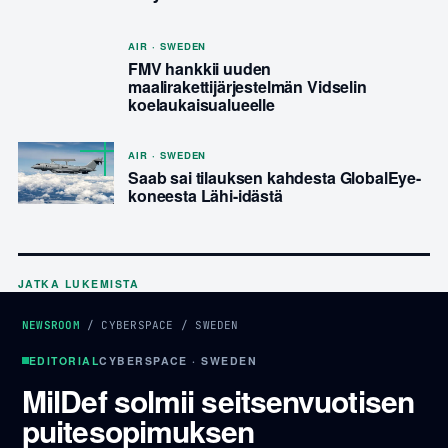
AIR · SWEDEN
FMV hankkii uuden
maalirakettijärjestelmän Vidselin
koelaukaisualueelle
AIR · SWEDEN
Saab sai tilauksen kahdesta GlobalEye-
koneesta Lähi-idästä
JATKA LUKEMISTA
NEWSROOM
/
CYBERSPACE
/
SWEDEN
EDITORIAL
CYBERSPACE · SWEDEN
MilDef solmii seitsenvuotisen
puitesopimuksen