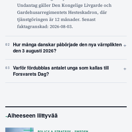
Undantag gäller Den Kongelige Livgarde och
Gardehusarregimentets Hesteskadron, där
tjänstgöringen är 12 månader. Senast
faktagranskad: 2026-08-03.
+
Hur många danskar påbörjade den nya värnplikten
02
den 3 augusti 2026?
+
Varför fördubblas antalet unga som kallas till
03
Forsvarets Dag?
Aiheeseen liittyvää
→
POLICY & STRATEGY · SWEDEN