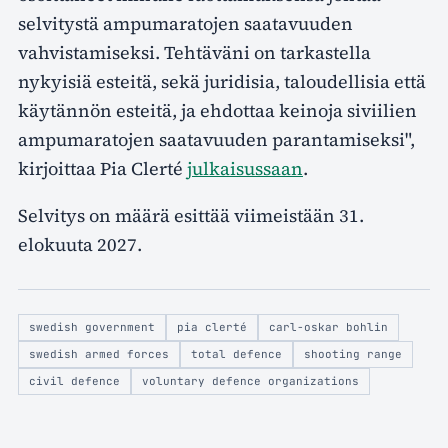
selvitystä ampumaratojen saatavuuden
vahvistamiseksi. Tehtäväni on tarkastella
nykyisiä esteitä, sekä juridisia, taloudellisia että
käytännön esteitä, ja ehdottaa keinoja siviilien
ampumaratojen saatavuuden parantamiseksi",
kirjoittaa Pia Clerté
julkaisussaan
.
Selvitys on määrä esittää viimeistään 31.
elokuuta 2027.
swedish government
pia clerté
carl-oskar bohlin
swedish armed forces
total defence
shooting range
civil defence
voluntary defence organizations