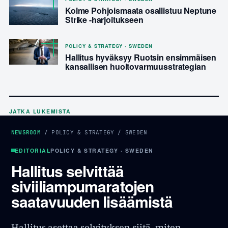
Kolme Pohjoismaata osallistuu Neptune
Strike -harjoitukseen
POLICY & STRATEGY · SWEDEN
Hallitus hyväksyy Ruotsin ensimmäisen
kansallisen huoltovarmuusstrategian
JATKA LUKEMISTA
NEWSROOM
/
POLICY & STRATEGY
/
SWEDEN
EDITORIAL
POLICY & STRATEGY · SWEDEN
Hallitus selvittää
siviiliampumaratojen
saatavuuden lisäämistä
Hallitus asettaa selvityksen siitä, miten