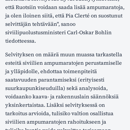
että Ruotsiin voidaan saada lisää ampumaratoja,
ja olen iloinen siitä, että Pia Clerté on suostunut
selvittäjän tehtävään", sanoo
siviilipuolustusministeri Carl-Oskar Bohlin
tiedotteessa.
Selvityksen on määrä muun muassa tarkastella
esteitä siviilien ampumaratojen perustamiselle
ja ylläpidolle, ehdottaa toimenpiteitä
saatavuuden parantamiseksi (erityisesti
suurkaupunkiseuduilla) sekä analysoida,
voidaanko kaava- ja rakennuslain säännöksiä
yksinkertaistaa. Lisäksi selvityksessä on
tarkoitus arvioida, tulisiko valtion osallistua
siviilien ampumaratojen rahoitukseen ja