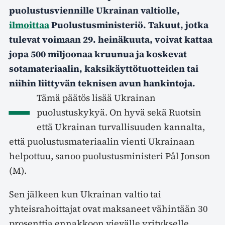
puolustusviennille Ukrainan valtiolle,
ilmoittaa
Puolustusministeriö. Takuut, jotka
tulevat voimaan 29. heinäkuuta, voivat kattaa
jopa 500 miljoonaa kruunua ja koskevat
sotamateriaalin, kaksikäyttötuotteiden tai
niihin liittyvän teknisen avun hankintoja.
–
Tämä päätös lisää Ukrainan
puolustuskykyä. On hyvä sekä Ruotsin
että Ukrainan turvallisuuden kannalta,
että puolustusmateriaalin vienti Ukrainaan
helpottuu, sanoo puolustusministeri Pål Jonson
(M).
Sen jälkeen kun Ukrainan valtio tai
yhteisrahoittajat ovat maksaneet vähintään 30
prosenttia ennakkoon vievälle yritykselle,