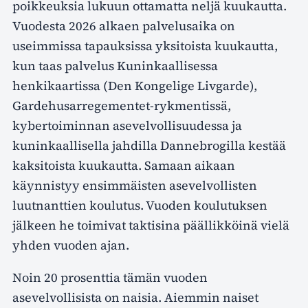
poikkeuksia lukuun ottamatta neljä kuukautta.
Vuodesta 2026 alkaen palvelusaika on
useimmissa tapauksissa yksitoista kuukautta,
kun taas palvelus Kuninkaallisessa
henkikaartissa (Den Kongelige Livgarde),
Gardehusarregementet-rykmentissä,
kybertoiminnan asevelvollisuudessa ja
kuninkaallisella jahdilla Dannebrogilla kestää
kaksitoista kuukautta. Samaan aikaan
käynnistyy ensimmäisten asevelvollisten
luutnanttien koulutus. Vuoden koulutuksen
jälkeen he toimivat taktisina päällikköinä vielä
yhden vuoden ajan.
Noin 20 prosenttia tämän vuoden
asevelvollisista on naisia. Aiemmin naiset