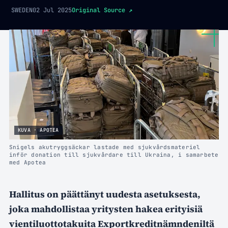
SWEDEN
02 Jul 2025
Original Source
↗
KUVA · APOTEA
Snigels akutryggsäckar lastade med sjukvårdsmateriel
inför donation till sjukvårdare till Ukraina, i samarbete
med Apotea
Hallitus on päättänyt uudesta asetuksesta,
joka mahdollistaa yritysten hakea erityisiä
vientiluottotakuita Exportkreditnämndeniltä