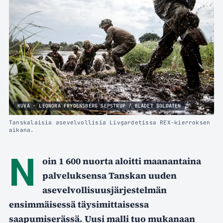
KUVA · LEONORA FRYDENSBERG SEPSTRUP / BLADET SOLDATEN
Tanskalaisia asevelvollisia Livgardetissa REX-kierroksen
aikana.
N
oin 1 600 nuorta aloitti maanantaina
palveluksensa Tanskan uuden
asevelvollisuusjärjestelmän
ensimmäisessä täysimittaisessa
saapumiserässä. Uusi malli tuo mukanaan