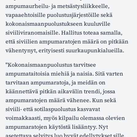
ampumaurheilu- ja metsästysliikkeelle,
vapaaehtoisille puolustusjärjestöille sekä
kokonaismaanpuolustukseen kuuluville
siviiliviranomaisille. Hallitus toteaa samalla,
että siviilien ampumaratojen määrä on pitkään
vähentynyt, erityisesti suurkaupunkialueilla.
"Kokonaismaanpuolustus tarvitsee
ampumataitoisia miehiä ja naisia. Sitä varten
tarvitaan ampumaratoja, ja meidän on
käännettävä pitkän aikavälin trendi, jossa
ampumaratojen määrä vähenee. Kun sekä
siviili- että sotilaspuolustus kasvavat
voimakkaasti, myös kilpailu olemassa olevien
ampumaratojen käytöstä lisääntyy. Nyt
asetettava selvitys luo hyvät edellytykset sille,