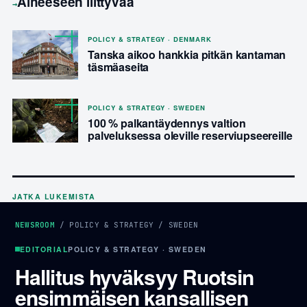
Aiheeseen liittyvää
→
POLICY & STRATEGY · DENMARK
Tanska aikoo hankkia pitkän kantaman
täsmäaseita
POLICY & STRATEGY · SWEDEN
100 % palkantäydennys valtion
palveluksessa oleville reserviupseereille
JATKA LUKEMISTA
NEWSROOM
/
POLICY & STRATEGY
/
SWEDEN
EDITORIAL
POLICY & STRATEGY · SWEDEN
Hallitus hyväksyy Ruotsin
ensimmäisen kansallisen