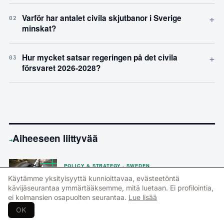
+
Varför har antalet civila skjutbanor i Sverige
02
minskat?
+
Hur mycket satsar regeringen på det civila
03
försvaret 2026-2028?
Aiheeseen liittyvää
→
POLICY & STRATEGY · SWEDEN
Hallitus hyväksyy Ruotsin ensimmäisen
Käytämme yksityisyyttä kunnioittavaa, evästeetöntä
kansallisen huoltovarmuusstrategian
kävijäseurantaa ymmärtääksemme, mitä luetaan. Ei profilointia,
ei kolmansien osapuolten seurantaa.
Lue lisää
OK
POLICY & STRATEGY · SWEDEN
Hallitus esittelee Ruotsin ensimmäisen