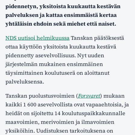
pidennetyn, yksitoista kuukautta kestävän
palveluksen ja kattaa ensimmäistä kertaa
yhtäläisin ehdoin sekä miehet että naiset.
NDS uutisoi helmikuussa
Tanskan päätöksestä
ottaa käyttöön yksitoista kuukautta kestävä
pidennetty asevelvollisuus. Nyt uuden
järjestelmän mukainen ensimmäinen
täysimittainen koulutuserä on aloittanut
palveluksensa.
Tanskan puolustusvoimien (
Forsvaret
) mukaan
kaikki 1 600 asevelvollista ovat vapaaehtoisia, ja
heidät on sijoitettu 14 koulutuspaikkakunnalle
maavoimien, merivoimien ja ilmavoimien
yksiköihin. Uudistuksen tarkoituksena on