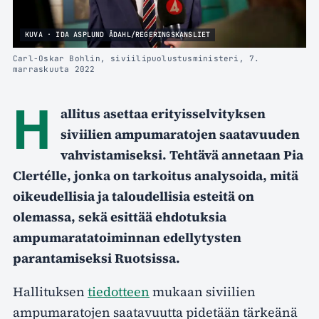
KUVA · IDA ASPLUND ÅDAHL/REGERINGSKANSLIET
Carl-Oskar Bohlin, siviilipuolustusministeri, 7.
marraskuuta 2022
H
allitus asettaa erityisselvityksen
siviilien ampumaratojen saatavuuden
vahvistamiseksi. Tehtävä annetaan Pia
Clertélle, jonka on tarkoitus analysoida, mitä
oikeudellisia ja taloudellisia esteitä on
olemassa, sekä esittää ehdotuksia
ampumaratatoiminnan edellytysten
parantamiseksi Ruotsissa.
Hallituksen
tiedotteen
mukaan siviilien
ampumaratojen saatavuutta pidetään tärkeänä