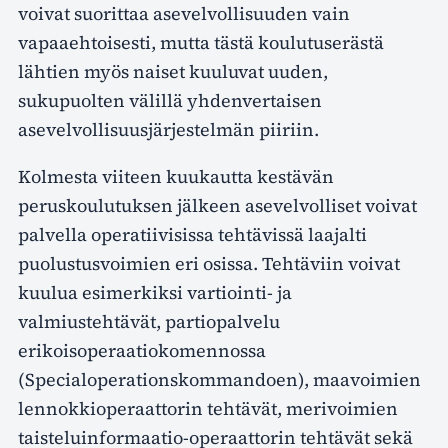
voivat suorittaa asevelvollisuuden vain
vapaaehtoisesti, mutta tästä koulutuserästä
lähtien myös naiset kuuluvat uuden,
sukupuolten välillä yhdenvertaisen
asevelvollisuusjärjestelmän piiriin.
Kolmesta viiteen kuukautta kestävän
peruskoulutuksen jälkeen asevelvolliset voivat
palvella operatiivisissa tehtävissä laajalti
puolustusvoimien eri osissa. Tehtäviin voivat
kuulua esimerkiksi vartiointi- ja
valmiustehtävät, partiopalvelu
erikoisoperaatiokomennossa
(Specialoperationskommandoen), maavoimien
lennokkioperaattorin tehtävät, merivoimien
taisteluinformaatio-operaattorin tehtävät sekä