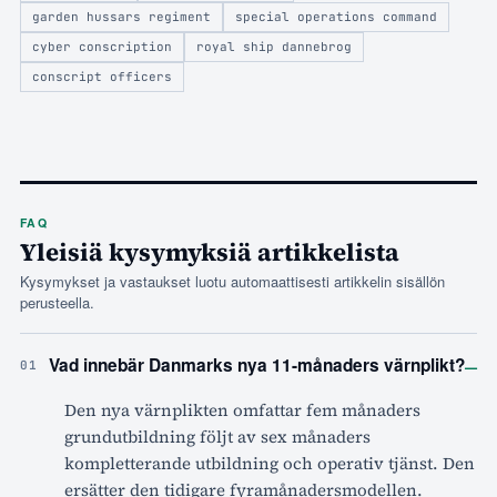
garden hussars regiment
special operations command
cyber conscription
royal ship dannebrog
conscript officers
FAQ
Yleisiä kysymyksiä artikkelista
Kysymykset ja vastaukset luotu automaattisesti artikkelin sisällön
perusteella.
–
Vad innebär Danmarks nya 11-månaders värnplikt?
01
Den nya värnplikten omfattar fem månaders
grundutbildning följt av sex månaders
kompletterande utbildning och operativ tjänst. Den
ersätter den tidigare fyramånadersmodellen.