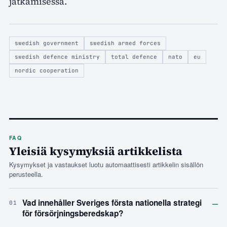
jatkamisessa.
swedish government
swedish armed forces
swedish defence ministry
total defence
nato
eu
nordic cooperation
FAQ
Yleisiä kysymyksiä artikkelista
Kysymykset ja vastaukset luotu automaattisesti artikkelin sisällön
perusteella.
–
Vad innehåller Sveriges första nationella strategi
01
för försörjningsberedskap?