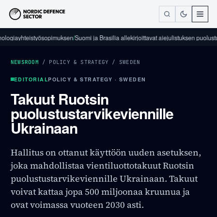
iayhteistyösopimuksen
/
Suomi ja Brasilia allekirjoittavat aiejulistuksen puolustusalan 
NEWSROOM
/
POLICY & STRATEGY
/
SWEDEN
EDITORIAL
POLICY & STRATEGY · SWEDEN
Takuut Ruotsin
puolustustarvikeviennille
Ukrainaan
Hallitus on ottanut käyttöön uuden asetuksen,
joka mahdollistaa vientiluottotakuut Ruotsin
puolustustarvikeviennille Ukrainaan. Takuut
voivat kattaa jopa 500 miljoonaa kruunua ja
ovat voimassa vuoteen 2030 asti.