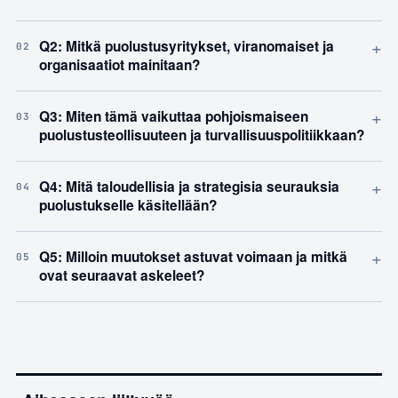
+
Q2: Mitkä puolustusyritykset, viranomaiset ja
02
organisaatiot mainitaan?
+
Q3: Miten tämä vaikuttaa pohjoismaiseen
03
puolustusteollisuuteen ja turvallisuuspolitiikkaan?
+
Q4: Mitä taloudellisia ja strategisia seurauksia
04
puolustukselle käsitellään?
+
Q5: Milloin muutokset astuvat voimaan ja mitkä
05
ovat seuraavat askeleet?