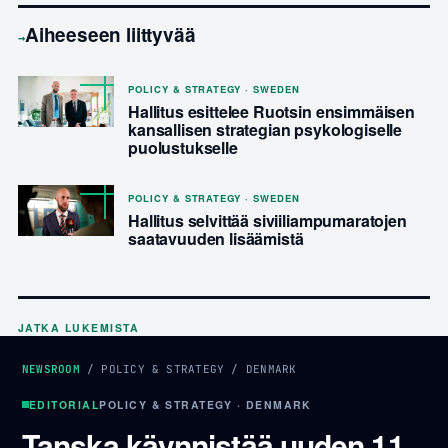
Aiheeseen liittyvää
→
POLICY & STRATEGY · SWEDEN
Hallitus esittelee Ruotsin ensimmäisen
kansallisen strategian psykologiselle
puolustukselle
POLICY & STRATEGY · SWEDEN
Hallitus selvittää siviiliampumaratojen
saatavuuden lisäämistä
JATKA LUKEMISTA
NEWSROOM
/
POLICY & STRATEGY
/
DENMARK
EDITORIAL
POLICY & STRATEGY · DENMARK
Tanska käynnistää uuden 11