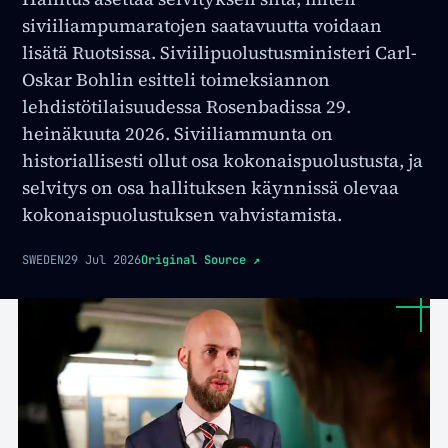
siviiliampumaratojen saatavuutta voidaan
lisätä Ruotsissa. Siviilipuolustusministeri Carl-
Oskar Bohlin esitteli toimeksiannon
lehdistötilaisuudessa Rosenbadissa 29.
heinäkuuta 2026. Siviiliammunta on
historiallisesti ollut osa kokonaispuolustusta, ja
selvitys on osa hallituksen käynnissä olevaa
kokonaispuolustuksen vahvistamista.
SWEDEN
29 Jul 2026
Original Source
↗