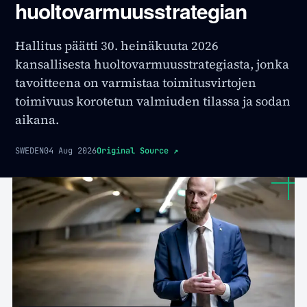
huoltovarmuusstrategian
Hallitus päätti 30. heinäkuuta 2026
kansallisesta huoltovarmuusstrategiasta, jonka
tavoitteena on varmistaa toimitusvirtojen
toimivuus korotetun valmiuden tilassa ja sodan
aikana.
SWEDEN
04 Aug 2026
Original Source
↗