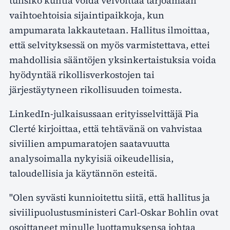
tulisiko kuntia voida velvoittaa tarjoamaan
vaihtoehtoisia sijaintipaikkoja, kun
ampumarata lakkautetaan. Hallitus ilmoittaa,
että selvityksessä on myös varmistettava, ettei
mahdollisia sääntöjen yksinkertaistuksia voida
hyödyntää rikollisverkostojen tai
järjestäytyneen rikollisuuden toimesta.
LinkedIn-julkaisussaan erityisselvittäjä Pia
Clerté kirjoittaa, että tehtävänä on vahvistaa
siviilien ampumaratojen saatavuutta
analysoimalla nykyisiä oikeudellisia,
taloudellisia ja käytännön esteitä.
"Olen syvästi kunnioitettu siitä, että hallitus ja
siviilipuolustusministeri Carl-Oskar Bohlin ovat
osoittaneet minulle luottamuksensa johtaa