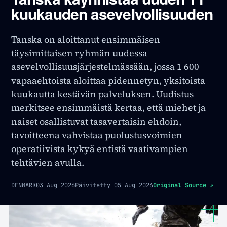
kuukauden asevelvollisuuden
Tanska on aloittanut ensimmäisen
täysimittaisen ryhmän uudessa
asevelvollisuusjärjestelmässään, jossa 1 600
vapaaehtoista aloittaa pidennetyn, yksitoista
kuukautta kestävän palveluksen. Uudistus
merkitsee ensimmäistä kertaa, että miehet ja
naiset osallistuvat tasavertaisin ehdoin,
tavoitteena vahvistaa puolustusvoimien
operatiivista kykyä entistä vaativampien
tehtävien avulla.
DENMARK
03 Aug 2026
Päivitetty
05 Aug 2026
Original Source
↗