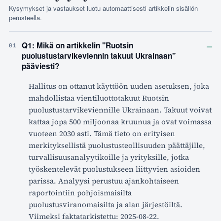
Kysymykset ja vastaukset luotu automaattisesti artikkelin sisällön
perusteella.
–
Q1: Mikä on artikkelin "Ruotsin
01
puolustustarvikeviennin takuut Ukrainaan"
pääviesti?
Hallitus on ottanut käyttöön uuden asetuksen, joka
mahdollistaa vientiluottotakuut Ruotsin
puolustustarvikeviennille Ukrainaan. Takuut voivat
kattaa jopa 500 miljoonaa kruunua ja ovat voimassa
vuoteen 2030 asti. Tämä tieto on erityisen
merkityksellistä puolustusteollisuuden päättäjille,
turvallisuusanalyytikoille ja yrityksille, jotka
työskentelevät puolustukseen liittyvien asioiden
parissa. Analyysi perustuu ajankohtaiseen
raportointiin pohjoismaisilta
puolustusviranomaisilta ja alan järjestöiltä.
Viimeksi faktatarkistettu: 2025-08-22.