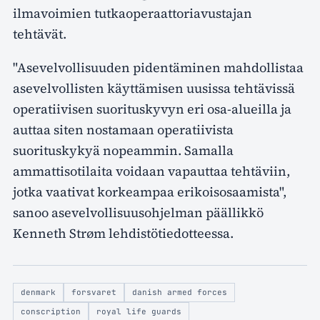
ilmavoimien tutkaoperaattoriavustajan
tehtävät.
"Asevelvollisuuden pidentäminen mahdollistaa
asevelvollisten käyttämisen uusissa tehtävissä
operatiivisen suorituskyvyn eri osa-alueilla ja
auttaa siten nostamaan operatiivista
suorituskykyä nopeammin. Samalla
ammattisotilaita voidaan vapauttaa tehtäviin,
jotka vaativat korkeampaa erikoisosaamista",
sanoo asevelvollisuusohjelman päällikkö
Kenneth Strøm lehdistötiedotteessa.
denmark
forsvaret
danish armed forces
conscription
royal life guards