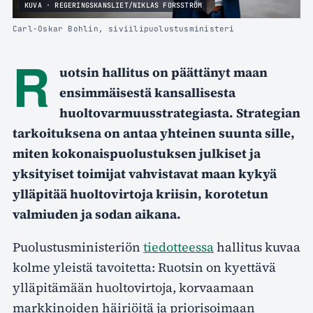
KUVA · REGERINGSKANSLIET/NIKLAS FORSSTRÖM
Carl-Oskar Bohlin, siviilipuolustusministeri
R
uotsin hallitus on päättänyt maan
ensimmäisestä kansallisesta
huoltovarmuusstrategiasta. Strategian
tarkoituksena on antaa yhteinen suunta sille,
miten kokonaispuolustuksen julkiset ja
yksityiset toimijat vahvistavat maan kykyä
ylläpitää huoltovirtoja kriisin, korotetun
valmiuden ja sodan aikana.
Puolustusministeriön
tiedotteessa
hallitus kuvaa
kolme yleistä tavoitetta: Ruotsin on kyettävä
ylläpitämään huoltovirtoja, korvaamaan
markkinoiden häiriöitä ja priorisoimaan