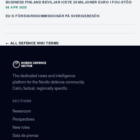
BUSINESS FINLAND BEVILJAR ICEYE 28 MILJONER EURO I FOU-STÖD
08 APR 2025
EU:S FÖRSVARSKOMMISSIONÄR PÅ SVERIGEBESÖK
← ALL DEFENCE WIKI TERMS
The dedicated news and intelligence
platform for the Nordic defence community.
Calm, factual, regionally specific.
SECTIONS
Newsroom
Perspectives
New roles
Sala de prensa