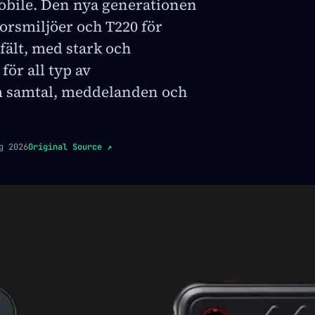
obile. Den nya generationen
orsmiljöer och T220 för
fält, med stark och
för all typ av
 samtal, meddelanden och
g 2026
Original Source
↗