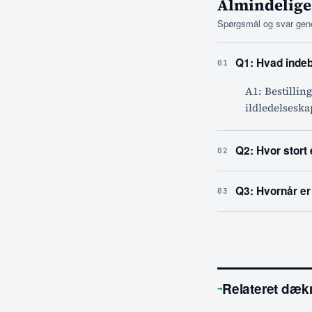
Almindelige
Spørgsmål og svar gene
Q1: Hvad indeb
01
A1: Bestillin
ildledelseska
Q2: Hvor stort
02
Q3: Hvornår er 
03
Relateret dæk
→