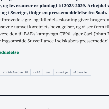
 og leverancer er planlagt til 2023-2029. Arbejdet v
t og i Sverige, ifølge en pressemeddelelse fra Saab.
afprøvede sigte- og ildledelsesløsning giver bruger
sevne uanset køretøjets bevægelser, og vi ser frem til
vere den til BAE's kampvogn CV90, siger Carl-Johan
tningsområde Surveillance i selskabets pressemeddel
eddelelse
stridsfordon 90
cv90
bae
sverige
slovakien