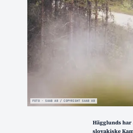
FOTO · SAAB AB / COPYRIGHT SAAB AB
Hägglunds har a
slovakiske Kam