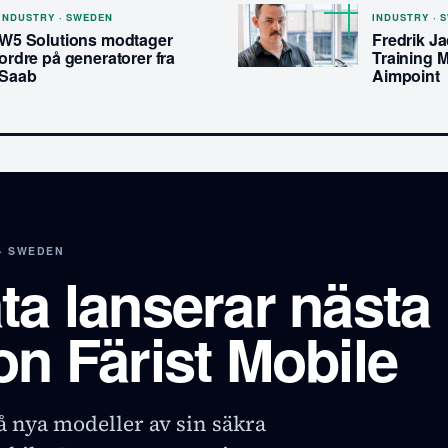
INDUSTRY · SWEDEN
INDUSTRY · 
W5 Solutions modtager
Fredrik J
ordre på generatorer fra
Training 
Saab
Aimpoint
· SWEDEN
ta lanserar nästa
on Färist Mobile
å nya modeller av sin säkra