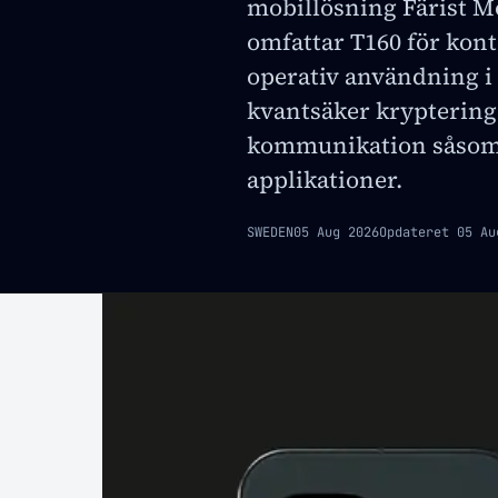
mobillösning Färist M
omfattar T160 för kont
operativ användning i 
kvantsäker kryptering 
kommunikation såsom
applikationer.
SWEDEN
05 Aug 2026
Opdateret
05 Au