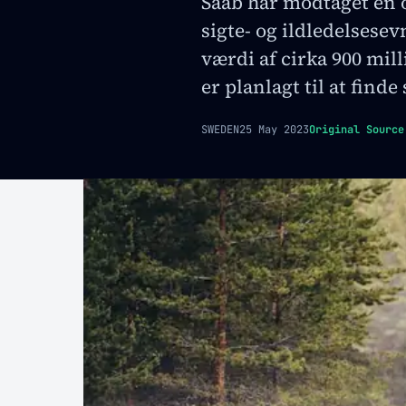
Saab har modtaget en 
sigte- og ildledelsesev
værdi af cirka 900 mil
er planlagt til at find
SWEDEN
25 May 2023
Original Source