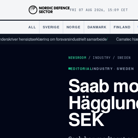
FRI 07 AUG 2026, 15:09 CET
ALL
SVERIGE
NORGE
DANMARK
FINLAND
er hensigtserklæring om forsvarsindustrielt samarbejde
/
Camatec hjælper forsva
NEWSROOM
/
INDUSTRY
/
SWEDEN
EDITORIAL
INDUSTRY · SWEDEN
Saab mod
Hägglund
SEK