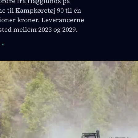
ordre fra Hägglunds på
ne til Kampkøretøj 90 til en
lioner kroner. Leverancerne
e sted mellem 2023 og 2029.
↗