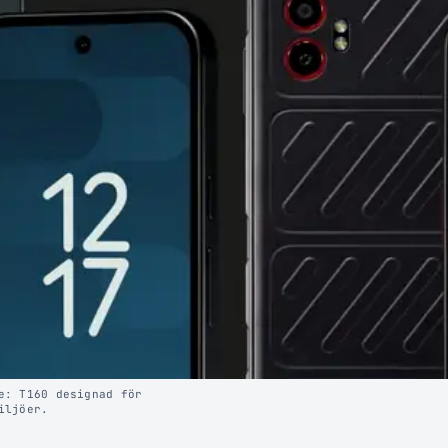
e: T160 designad för
iljöer.