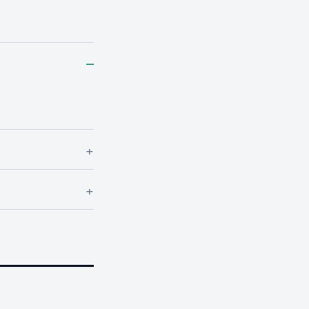
–
+
+