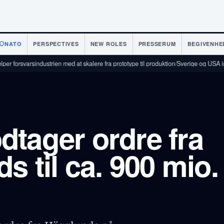
NATO
PERSPECTIVES
NEW ROLES
PRESSERUM
BEGIVENHE
rsindustrien med at skalere fra prototype til produktion
/
Sverige og USA indgår aft
tager ordre fra
s til ca. 900 mio.