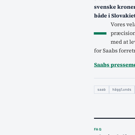
svenske kroner,
både i Slovakie
–
Vores vel
præcision
med at le
for Saabs forre
Saabs pressem
saab
hägglunds
FAQ