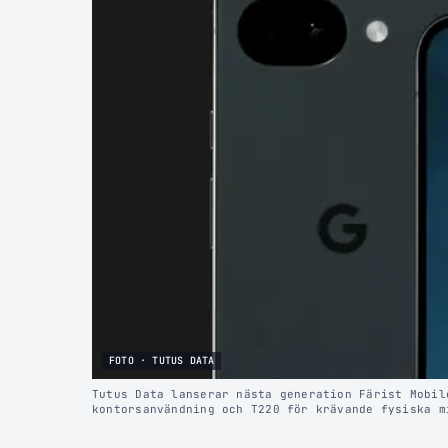
FOTO · TUTUS DATA
Tutus Data lanserar nästa generation Färist Mobil
kontorsanvändning och T220 för krävande fysiska m