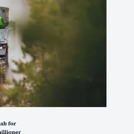
aab for
illioner