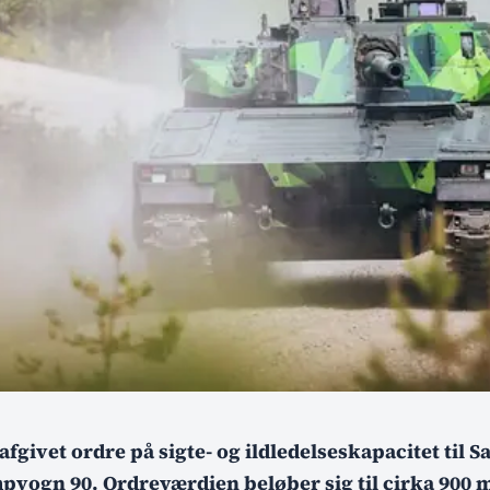
fgivet ordre på sigte- og ildledelseskapacitet til S
pvogn 90. Ordreværdien beløber sig til cirka 900 m