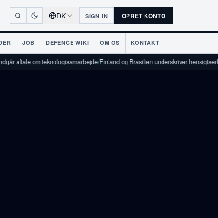
DK
OPRET KONTO
SIGN IN
DER
JOB
DEFENCE WIKI
OM OS
KONTAKT
ale om teknologisamarbejde
/
Finland og Brasilien underskriver hensigtserklæring o