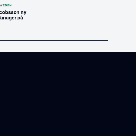
SWEDEN
acobsson ny
Manager på