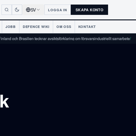
SV
SKAPA KONTO
LOGGA IN
JOBB
DEFENCE WIKI
OM OSS
KONTAKT
 Brasilien tecknar avsiktsförklaring om försvarsindustriellt samarbete
/
ek