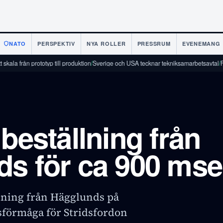
NATO
PERSPEKTIV
NYA ROLLER
PRESSRUM
EVENEMANG
 prototyp till produktion
/
Sverige och USA tecknar tekniksamarbetsavtal
/
Finland och
 beställning från
s för ca 900 ms
llning från Hägglunds på
sförmåga för Stridsfordon