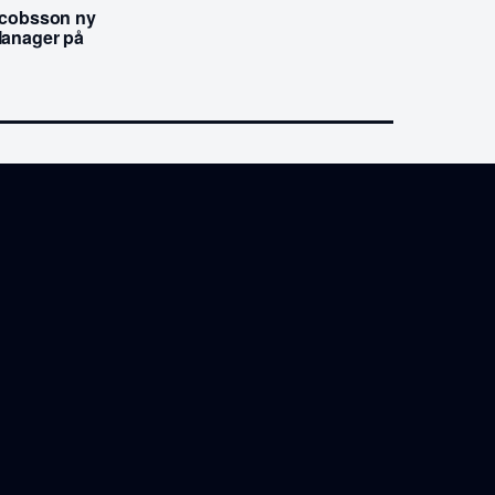
acobsson ny
Manager på