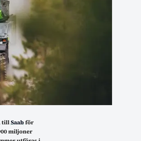
a
till
Saab
för
900 miljoner
mmer utföras i