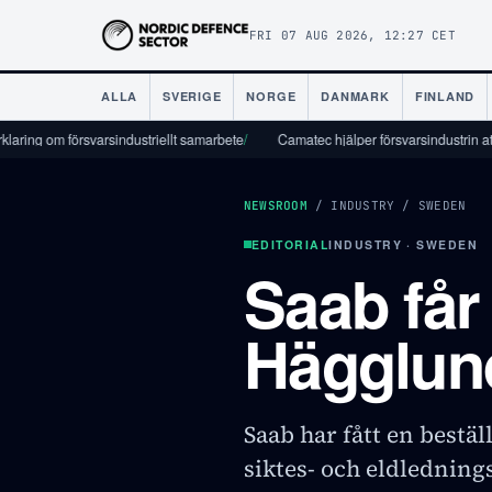
FRI 07 AUG 2026, 12:27 CET
ALLA
SVERIGE
NORGE
DANMARK
FINLAND
 försvarsindustriellt samarbete
/
Camatec hjälper försvarsindustrin att skala från
NEWSROOM
/
INDUSTRY
/
SWEDEN
EDITORIAL
INDUSTRY · SWEDEN
Saab får
Hägglund
Saab har fått en bestä
siktes- och eldledning