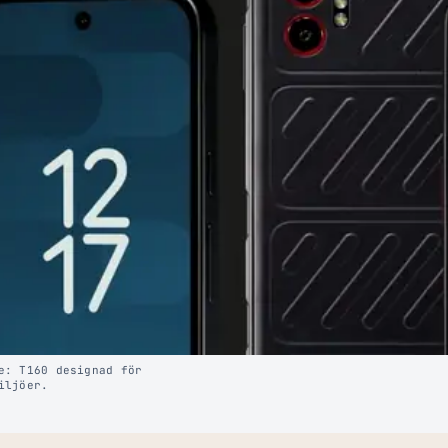
e: T160 designad för
iljöer.