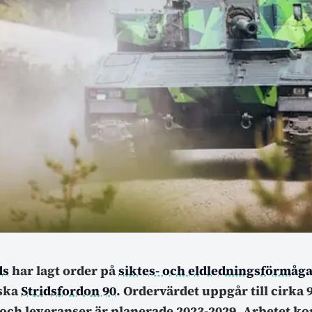
ds
har lagt order på
siktes- och eldledningsförmåg
iska
Stridsfordon 90
. Ordervärdet uppgår till cirka 
och leveranser är planerade 2023-2029. Arbetet ko