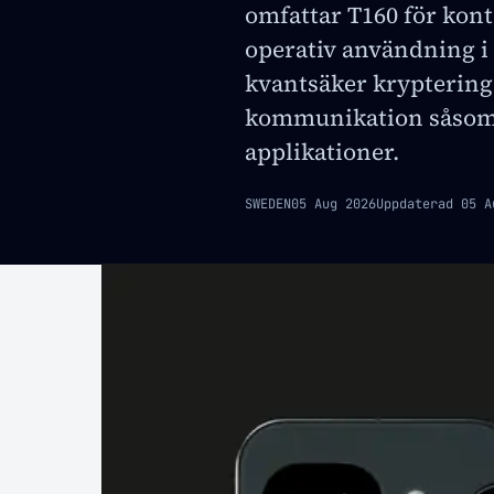
omfattar T160 för kont
operativ användning i 
kvantsäker kryptering 
kommunikation såsom
applikationer.
SWEDEN
05 Aug 2026
Uppdaterad
05 A