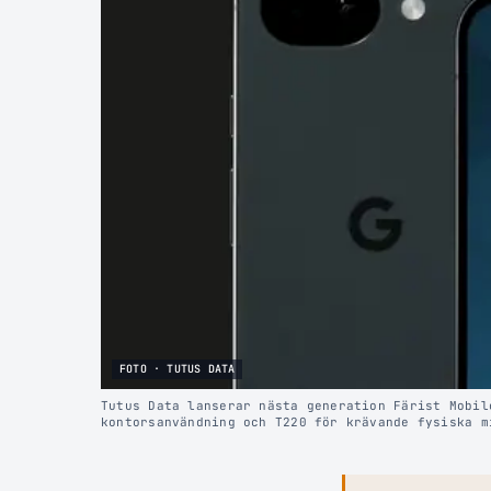
FOTO · TUTUS DATA
Tutus Data lanserar nästa generation Färist Mobil
kontorsanvändning och T220 för krävande fysiska m