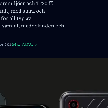
orsmiljöer och T220 för
fält, med stark och
för all typ av
 samtal, meddelanden och
ug 2026
Originalkälla
↗