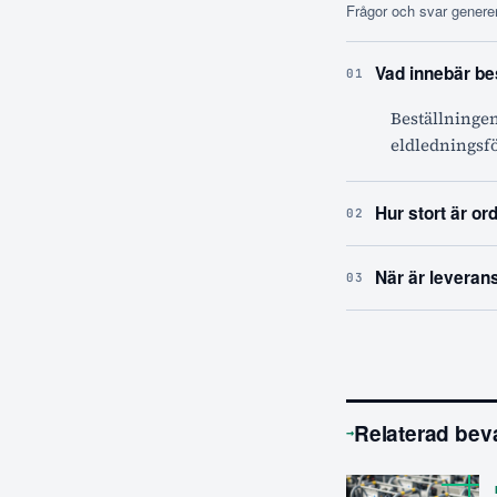
Frågor och svar generer
Vad innebär be
01
Beställningen
eldledningsfö
Hur stort är or
02
När är leveran
03
Relaterad bev
→