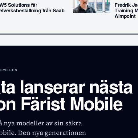
W5 Solutions får
Fredrik J
elverksbeställning från Saab
Training 
Aimpoint
 SWEDEN
ta lanserar nästa
on Färist Mobile
å nya modeller av sin säkra
obile. Den nya generationen