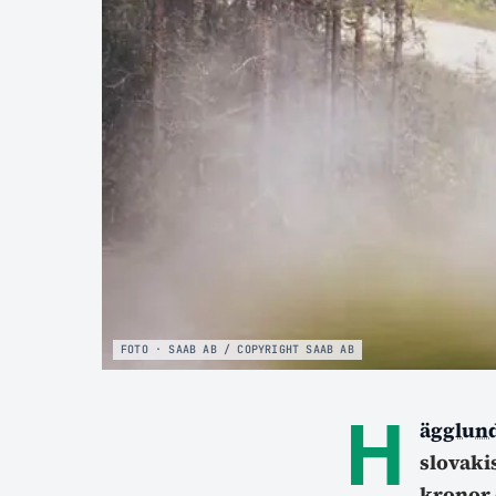
FOTO · SAAB AB / COPYRIGHT SAAB AB
H
ägglun
slovak
kronor 