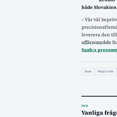
både Slovakien 
– Vår väl beprö
precisionsförmåg
leverera den til
affärsområde
Su
Saab:s pressm
Saab
Hägglunds
FAQ
Vanliga fråg