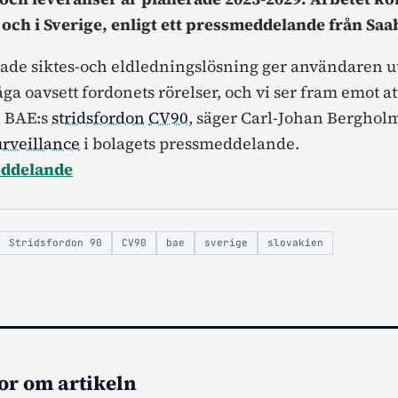
och i Sverige, enligt ett pressmeddelande från Saa
vade siktes-och eldledningslösning ger användaren 
a oavsett fordonets rörelser, och vi ser fram emot att
l BAE:s
stridsfordon
CV90
, säger Carl-Johan Bergholm
rveillance
i bolagets pressmeddelande.
eddelande
Stridsfordon 90
CV90
bae
sverige
slovakien
or om artikeln