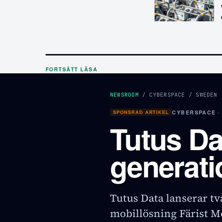
FORTSÄTT LÄSA
NEWSROOM
/
CYBERSPACE
/
SWEDEN
SPONSRAD ARTIKEL
CYBERSPACE ·
Tutus Da
generati
Tutus Data lanserar tv
mobillösning Färist M