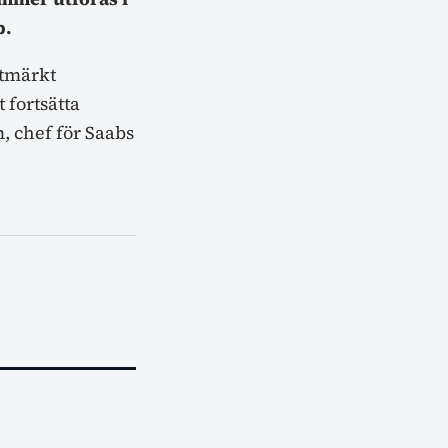
b.
utmärkt
 fortsätta
, chef för Saabs