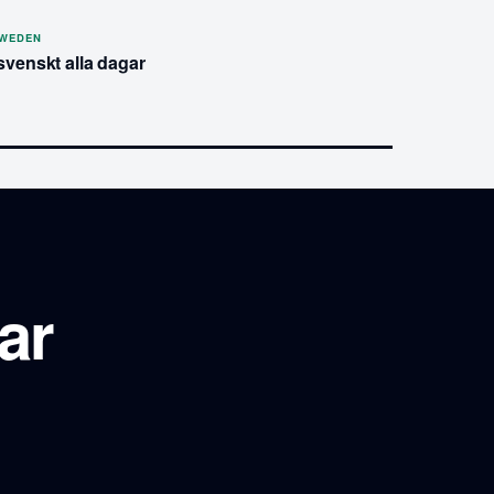
SWEDEN
svenskt alla dagar
ar