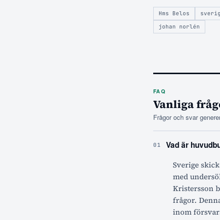
Hms Belos
sveri
johan norlén
FAQ
Vanliga fråg
Frågor och svar generer
Vad är huvudbu
01
Sverige skick
med undersök
Kristersson b
frågor. Denna
inom försvar