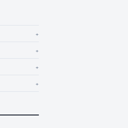
+
+
+
+