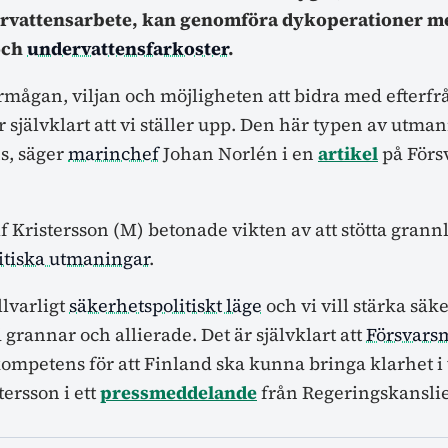
rvattensarbete, kan genomföra dykoperationer me
ch
undervattensfarkoster
.
örmågan, viljan och möjligheten att bidra med efter
r självklart att vi ställer upp. Den här typen av utma
s, säger
marinchef
Johan Norlén i en
artikel
på Förs
f Kristersson (M) betonade vikten av att stötta grannl
itiska utmaningar
.
llvarligt
säkerhetspolitiskt läge
och vi vill stärka sä
grannar och allierade. Det är självklart att
Försvars
ompetens för att Finland ska kunna bringa klarhet i
tersson i ett
pressmeddelande
från Regeringskanslie