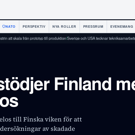
NATO
PERSPEKTIV
NYA ROLLER
PRESSRUM
EVENEMANG
kala från prototyp till produktion
/
Sverige och USA tecknar tekniksamarbetsavtal
/
Fi
stödjer Finland m
os
os till Finska viken för att
ndersökningar av skadade