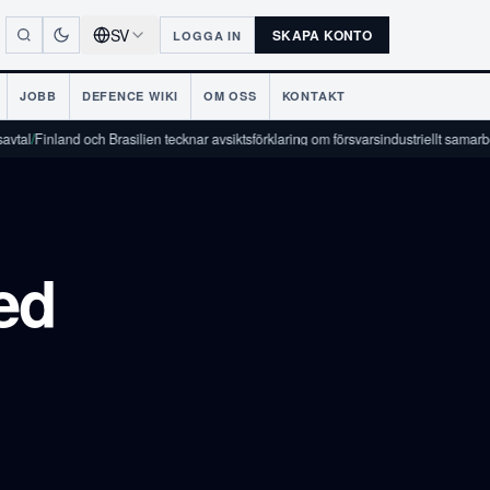
SV
SKAPA KONTO
LOGGA IN
JOBB
DEFENCE WIKI
OM OSS
KONTAKT
nland och Brasilien tecknar avsiktsförklaring om försvarsindustriellt samarbete
/
ed