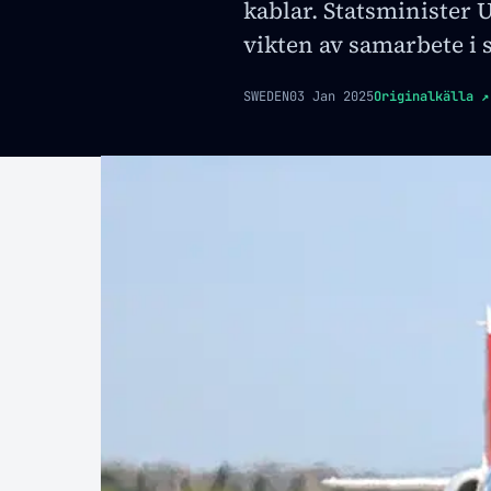
kablar. Statsminister 
vikten av samarbete i 
SWEDEN
03 Jan 2025
Originalkälla
↗