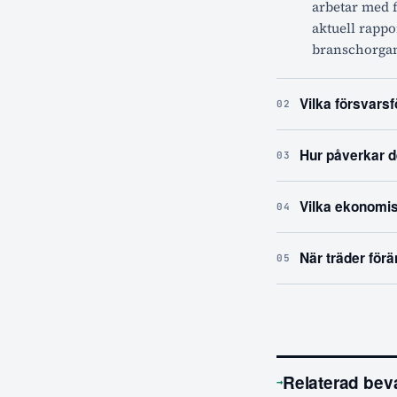
arbetar med f
aktuell rapp
branschorgani
Vilka försvars
02
Hur påverkar d
03
Vilka ekonomis
04
När träder förä
05
Relaterad bev
→