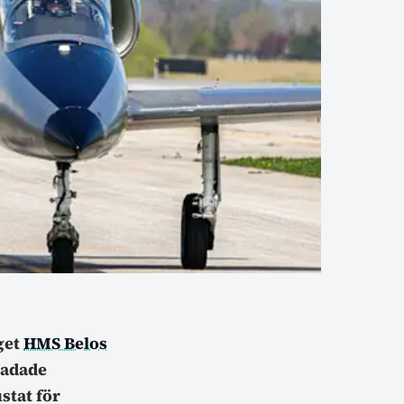
get
HMS Belos
kadade
stat för