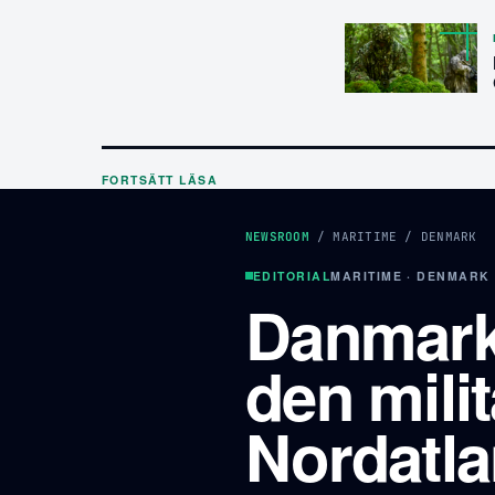
FORTSÄTT LÄSA
NEWSROOM
/
MARITIME
/
DENMARK
EDITORIAL
MARITIME · DENMARK
Danmark
den mili
Nordatla