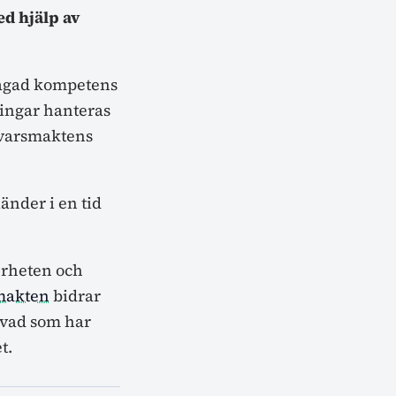
d hjälp av
frågad kompetens
ningar hanteras
varsmaktens
änder i en tid
kerheten och
makten
bidrar
 vad som har
t.