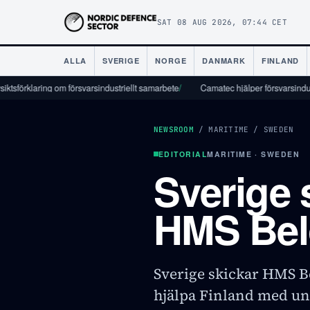
SAT 08 AUG 2026, 07:44 CET
ALLA
SVERIGE
NORGE
DANMARK
FINLAND
laring om försvarsindustriellt samarbete
/
Camatec hjälper försvarsindustrin att s
NEWSROOM
/
MARITIME
/
SWEDEN
EDITORIAL
MARITIME · SWEDEN
Sverige 
HMS Bel
Sverige skickar HMS Bel
hjälpa Finland med u