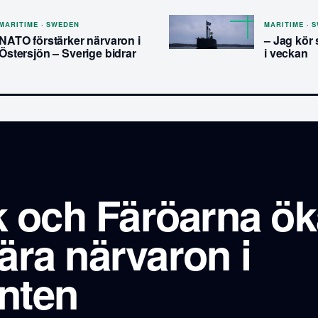
MARITIME · SWEDEN
MARITIME · 
NATO förstärker närvaron i
– Jag kör 
Östersjön – Sverige bidrar
i veckan
 och Färöarna ök
tära närvaron i
nten