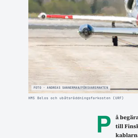
FOTO · ANDREAS SANNERMAN/FÖRSVARSMAKTEN
HMS Belos och ubåtsräddningsfarkosten (URF)
P
å begär
till Fin
kablarna