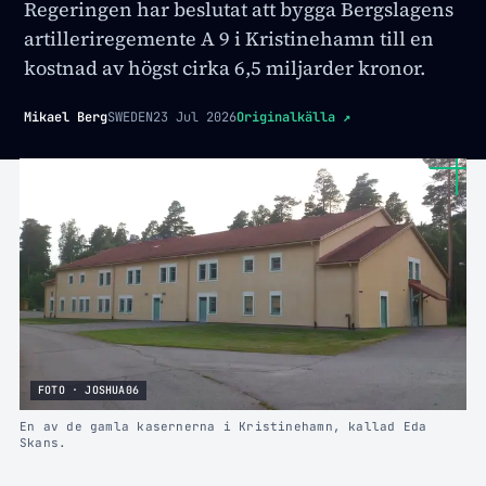
Regeringen har beslutat att bygga Bergslagens
artilleriregemente A 9 i Kristinehamn till en
kostnad av högst cirka 6,5 miljarder kronor.
Mikael Berg
SWEDEN
23 Jul 2026
Originalkälla
↗
FOTO · JOSHUA06
En av de gamla kasernerna i Kristinehamn, kallad Eda
Skans.