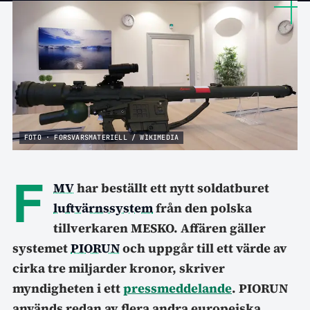
FOTO · FORSVARSMATERIELL / WIKIMEDIA
F
MV
har beställt ett nytt soldatburet
luftvärnssystem
från den polska
tillverkaren MESKO. Affären gäller
systemet
PIORUN
och uppgår till ett värde av
cirka tre miljarder kronor, skriver
myndigheten i ett
pressmeddelande
. PIORUN
används redan av flera andra europeiska