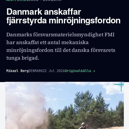
Danmark anskaffar
fjärrstyrda minröjningsfordon
Danmarks försvarsmaterielsmyndighet FMI
har anskaffat ett antal mekaniska
minröjningsfordon till det danska försvarets
tunga brigad.
Mikael Berg
DENMARK
22 Jul 2026
Originalkälla
↗