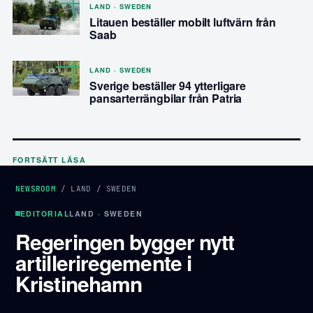
LAND · SWEDEN
Litauen beställer mobilt luftvärn från
Saab
LAND · SWEDEN
Sverige beställer 94 ytterligare
pansarterrängbilar från Patria
FORTSÄTT LÄSA
NEWSROOM
/
LAND
/
SWEDEN
EDITORIAL
LAND · SWEDEN
Regeringen bygger nytt
artilleriregemente i
Kristinehamn