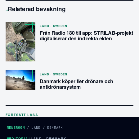
Relaterad bevakning
→
LAND · SWEDEN
Från Radio 180 till app: STRILAB-projekt
digitaliserar den indirekta elden
LAND · SWEDEN
Danmark köper fler drönare och
antidrönarsystem
FORTSÄTT LÄSA
NEWSROOM
/
LAND
/
DENMARK
EDITORIAL
LAND · DENMARK