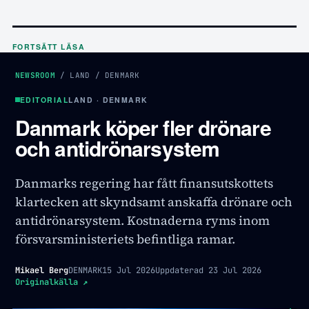
FORTSÄTT LÄSA
NEWSROOM
/
LAND
/
DENMARK
EDITORIAL
LAND · DENMARK
Danmark köper fler drönare
och antidrönarsystem
Danmarks regering har fått finansutskottets
klartecken att skyndsamt anskaffa drönare och
antidrönarsystem. Kostnaderna ryms inom
försvarsministeriets befintliga ramar.
Mikael Berg
DENMARK
15 Jul 2026
Uppdaterad
23 Jul 2026
Originalkälla
↗