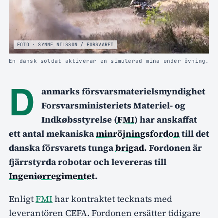
FOTO · SYNNE NILSSON / FORSVARET
En dansk soldat aktiverar en simulerad mina under övning.
D
anmarks försvarsmaterielsmyndighet
Forsvarsministeriets Materiel- og
Indkøbsstyrelse (
FMI
) har anskaffat
ett antal mekaniska
minröjningsfordon
till det
danska försvarets tunga
brigad
. Fordonen är
fjärrstyrda robotar och levereras till
Ingeniørregimentet
.
Enligt
FMI
har kontraktet tecknats med
leverantören CEFA. Fordonen ersätter tidigare