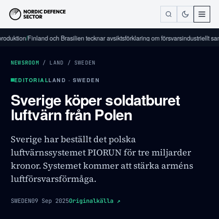
tion
/
Finland och Brasilien tecknar avsiktsförklaring om försvarsindustriellt samarbet
NEWSROOM
/
LAND
/
SWEDEN
EDITORIAL
LAND · SWEDEN
Sverige köper soldatburet
luftvärn från Polen
Sverige har beställt det polska
luftvärnssystemet PIORUN för tre miljarder
kronor. Systemet kommer att stärka arméns
luftförsvarsförmåga.
SWEDEN
09 Sep 2025
Originalkälla
↗