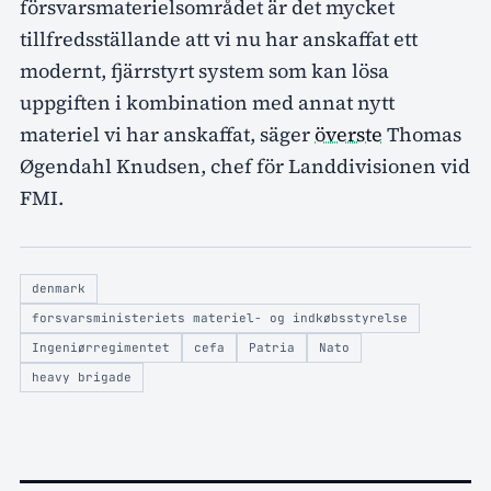
försvarsmaterielsområdet är det mycket
tillfredsställande att vi nu har anskaffat ett
modernt, fjärrstyrt system som kan lösa
uppgiften i kombination med annat nytt
materiel vi har anskaffat, säger
överste
Thomas
Øgendahl Knudsen, chef för Landdivisionen vid
FMI.
denmark
forsvarsministeriets materiel- og indkøbsstyrelse
Ingeniørregimentet
cefa
Patria
Nato
heavy brigade