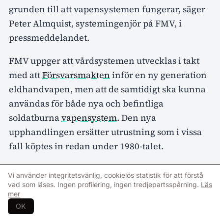
grunden till att vapensystemen fungerar, säger
Peter Almquist, systemingenjör på FMV, i
pressmeddelandet.
FMV uppger att vårdsystemen utvecklas i takt
med att
Försvarsmakten
inför en ny generation
eldhandvapen, men att de samtidigt ska kunna
användas för både nya och befintliga
soldatburna
vapensystem
. Den nya
upphandlingen ersätter utrustning som i vissa
fall köptes in redan under 1980-talet.
– Tidigare har vi använt äldre utrustning. Nu får
Vi använder integritetsvänlig, cookielös statistik för att förstå
vi moderna borstar och rengöringsverktyg som
vad som läses. Ingen profilering, ingen tredjepartsspårning.
Läs
mer
fungerar bättre, håller längre och rengör bättre.
OK
De senaste årens arbete med nya eldhandvapen