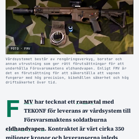
FOTO · FMV
Vårdsystemet består av rengöringsverkyg, borstar och
annan utrustning som ger rätt förutsättningar för att
underhålla Försvarsmaktens eldhandvapen. Enligt FMV är
det en förutsättning för att säkerställa att vapnen
fungerar med hög precision, bibehållen säkerhet och hög
driftsäkerhet över tid.
F
MV
har tecknat ett
ramavtal
med
TEKONF för leverans av vårdsystem till
Försvarsmaktens soldatburna
eldhandvapen
. Kontraktet är värt cirka 350
miljoner kronor och leveranserna inleds