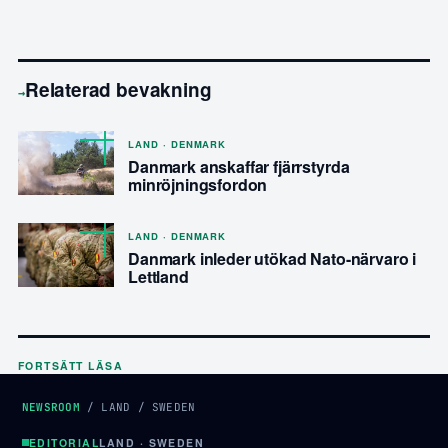
Relaterad bevakning
→
LAND · DENMARK
Danmark anskaffar fjärrstyrda
minröjningsfordon
LAND · DENMARK
Danmark inleder utökad Nato-närvaro i
Lettland
FORTSÄTT LÄSA
NEWSROOM
/
LAND
/
SWEDEN
EDITORIAL
LAND · SWEDEN