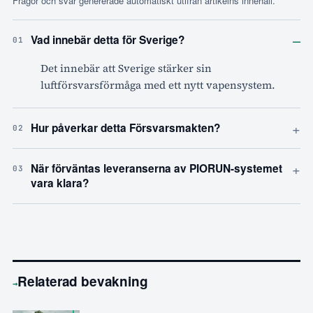
Frågor och svar genererade automatiskt utifrån artikelns innehåll.
–
Vad innebär detta för Sverige?
01
Det innebär att Sverige stärker sin
luftförsvarsförmåga med ett nytt vapensystem.
+
Hur påverkar detta Försvarsmakten?
02
+
När förväntas leveranserna av PIORUN-systemet
03
vara klara?
Relaterad bevakning
→