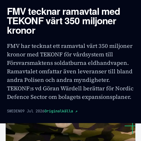
FMV tecknar ramavtal med
TEKONF värt 350 miljoner
kronor
FMV har tecknat ett ramavtal värt 350 miljoner
kronor med TEKONF för vårdsystem till
Försvarsmaktens soldatburna eldhandvapen.
Ramavtalet omfattar även leveranser till bland
andra Polisen och andra myndigheter.
TEKONF:s vd Göran Wärdell berättar för Nordic
Defence Sector om bolagets expansionsplaner.
SWEDEN
09 Jul 2026
Originalkälla
↗