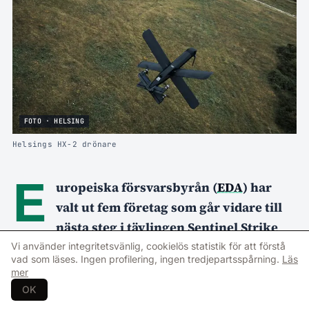
FOTO · HELSING
Helsings HX-2 drönare
E
uropeiska försvarsbyrån (
EDA
) har
valt ut fem företag som går vidare till
nästa steg i tävlingen Sentinel Strike
Challenge, där olika system för så kallad
Vi använder integritetsvänlig, cookielös statistik för att förstå
vad som läses. Ingen profilering, ingen tredjepartsspårning.
Läs
loitering
ammunition
ska testas under
mer
realistiska militära förhållanden i Portugal
OK
senare i år.