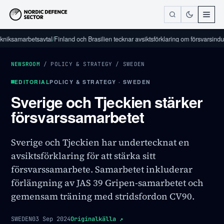
marbetsavtal
/
Finland och Brasilien tecknar avsiktsförklaring om försvarsindustriellt
NEWSROOM
/
POLICY & STRATEGY
/
SWEDEN
EDITORIAL
POLICY & STRATEGY · SWEDEN
Sverige och Tjeckien stärker
försvarssamarbetet
Sverige och Tjeckien har undertecknat en
avsiktsförklaring för att stärka sitt
försvarssamarbete. Samarbetet inkluderar
förlängning av JAS 39 Gripen-samarbetet och
gemensam träning med stridsfordon CV90.
SWEDEN
03 Sep 2024
Originalkälla
↗