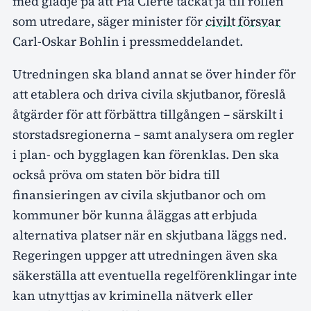
med glädje på att Pia Clerté tackat ja till rollen
som utredare, säger minister för
civilt försvar
Carl-Oskar Bohlin i pressmeddelandet.
Utredningen ska bland annat se över hinder för
att etablera och driva civila skjutbanor, föreslå
åtgärder för att förbättra tillgången – särskilt i
storstadsregionerna – samt analysera om regler
i plan- och bygglagen kan förenklas. Den ska
också pröva om staten bör bidra till
finansieringen av civila skjutbanor och om
kommuner bör kunna åläggas att erbjuda
alternativa platser när en skjutbana läggs ned.
Regeringen uppger att utredningen även ska
säkerställa att eventuella regelförenklingar inte
kan utnyttjas av kriminella nätverk eller