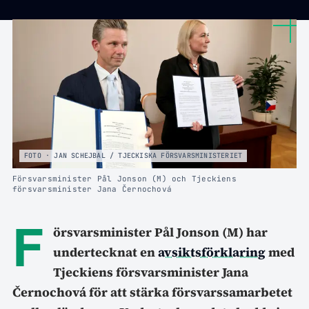
FOTO · JAN SCHEJBAL / TJECKISKA FÖRSVARSMINISTERIET
Försvarsminister Pål Jonson (M) och Tjeckiens
försvarsminister Jana Černochová
F
örsvarsminister Pål Jonson (M) har
undertecknat en
avsiktsförklaring
med
Tjeckiens försvarsminister Jana
Černochová för att stärka försvarssamarbetet