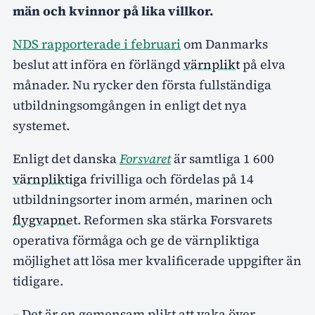
män och kvinnor på lika villkor.
NDS rapporterade i februari
om Danmarks
beslut att införa en förlängd
värnplikt
på elva
månader. Nu rycker den första fullständiga
utbildningsomgången in enligt det nya
systemet.
Enligt det danska
Forsvaret
är samtliga 1 600
värnpliktiga
frivilliga och fördelas på 14
utbildningsorter inom armén, marinen och
flygvapnet
. Reformen ska stärka Forsvarets
operativa förmåga och ge de värnpliktiga
möjlighet att lösa mer kvalificerade uppgifter än
tidigare.
– Det är en gemensam plikt att vaka över