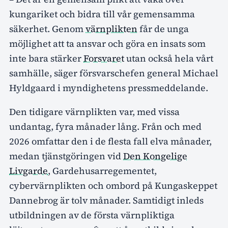
kungariket och bidra till vår gemensamma
säkerhet. Genom
värnplikten
får de unga
möjlighet att ta ansvar och göra en insats som
inte bara stärker
Forsvaret
utan också hela vårt
samhälle, säger försvarschefen general Michael
Hyldgaard i myndighetens pressmeddelande.
Den tidigare värnplikten var, med vissa
undantag, fyra månader lång. Från och med
2026 omfattar den i de flesta fall elva månader,
medan tjänstgöringen vid
Den Kongelige
Livgarde
, Gardehusarregementet,
cybervärnplikten och ombord på Kungaskeppet
Dannebrog är tolv månader. Samtidigt inleds
utbildningen av de första värnpliktiga