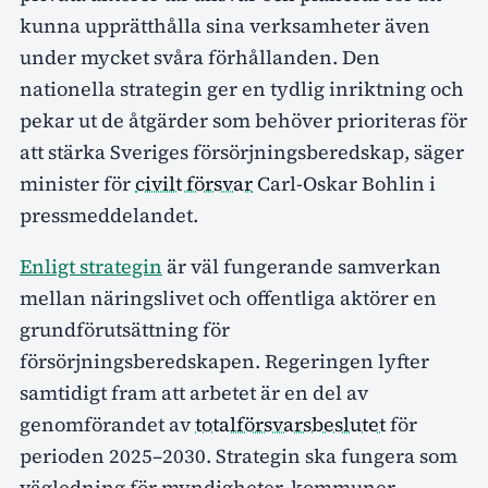
kunna upprätthålla sina verksamheter även
under mycket svåra förhållanden. Den
nationella strategin ger en tydlig inriktning och
pekar ut de åtgärder som behöver prioriteras för
att stärka Sveriges försörjningsberedskap, säger
minister för
civilt försvar
Carl-Oskar Bohlin i
pressmeddelandet.
Enligt strategin
är väl fungerande samverkan
mellan näringslivet och offentliga aktörer en
grundförutsättning för
försörjningsberedskapen. Regeringen lyfter
samtidigt fram att arbetet är en del av
genomförandet av
totalförsvarsbeslutet
för
perioden 2025–2030. Strategin ska fungera som
vägledning för myndigheter, kommuner,