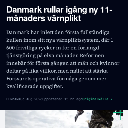
Danmark rullar igång ny 11-
månaders värnplikt
Danmark har inlett den första fullständiga
kullen inom sitt nya värnpliktssystem, där 1
600 frivilliga rycker in för en förlängd
tjänstgöring på elva månader. Reformen
innebär för första gången att män och kvinnor
deltar på lika villkor, med målet att stärka
Forsvarets operativa förmåga genom mer
kvalificerade uppgifter.
DENMARK
03 Aug 2026
Uppdaterad
15 hr ago
Originalkälla
↗