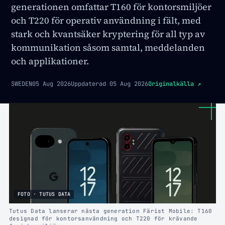
generationen omfattar T160 för kontorsmiljöer
och T220 för operativ användning i fält, med
stark och kvantsäker kryptering för all typ av
kommunikation såsom samtal, meddelanden
och applikationer.
SWEDEN
05 Aug 2026
Uppdaterad
05 Aug 2026
Originalkälla
↗
FOTO · TUTUS DATA
Tutus Data lanserar nästa generation Färist Mobile: T160
designad för kontorsanvändning och T220 för krävande