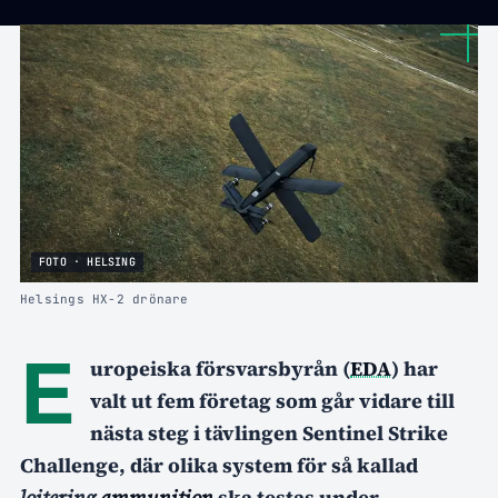
FOTO · HELSING
Helsings HX-2 drönare
E
uropeiska försvarsbyrån (
EDA
) har
valt ut fem företag som går vidare till
nästa steg i tävlingen Sentinel Strike
Challenge, där olika system för så kallad
loitering
ammunition
ska testas under