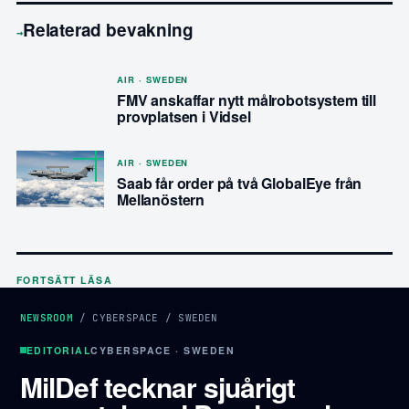
Relaterad bevakning
→
AIR · SWEDEN
FMV anskaffar nytt målrobotsystem till
provplatsen i Vidsel
AIR · SWEDEN
Saab får order på två GlobalEye från
Mellanöstern
FORTSÄTT LÄSA
NEWSROOM
/
CYBERSPACE
/
SWEDEN
EDITORIAL
CYBERSPACE · SWEDEN
MilDef tecknar sjuårigt