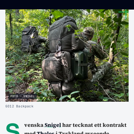
FOTO · SNIGEL
GO12 Backpack
S
venska
Snigel
har tecknat ett kontrakt
med
Thales
i Tyskland avseende