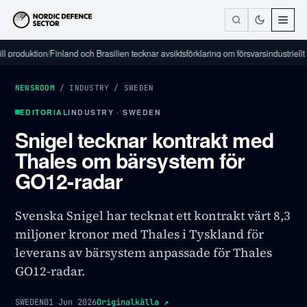
duktion
/
Finland och Brasilien tecknar avsiktsförklaring om försvarsindustriellt sama
NEWSROOM
/
INDUSTRY
/
SWEDEN
EDITORIAL
INDUSTRY · SWEDEN
Snigel tecknar kontrakt med
Thales om bärsystem för
GO12-radar
Svenska Snigel har tecknat ett kontrakt värt 8,3
miljoner kronor med Thales i Tyskland för
leverans av bärsystem anpassade för Thales
GO12-radar.
SWEDEN
01 Jun 2026
Originalkälla
↗