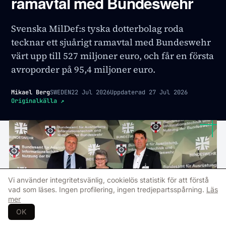
ramavtal med Bundeswehr
Svenska MilDef:s tyska dotterbolag roda
tecknar ett sjuårigt ramavtal med Bundeswehr
värt upp till 527 miljoner euro, och får en första
avroporder på 95,4 miljoner euro.
Mikael Berg
SWEDEN
22 Jul 2026
Uppdaterad
27 Jul 2026
Originalkälla
↗
Vi använder integritetsvänlig, cookielös statistik för att förstå
vad som läses. Ingen profilering, ingen tredjepartsspårning.
Läs
mer
OK