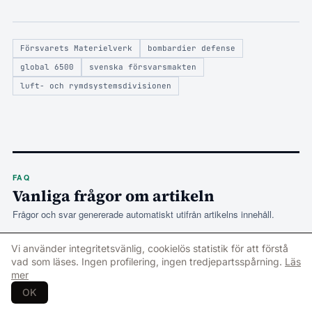
Försvarets Materielverk
bombardier defense
global 6500
svenska försvarsmakten
luft- och rymdsystemsdivisionen
FAQ
Vanliga frågor om artikeln
Frågor och svar genererade automatiskt utifrån artikelns innehåll.
Vi använder integritetsvänlig, cookielös statistik för att förstå
–
Vad omfattar det tioåriga serviceavtalet som FMV
01
vad som läses. Ingen profilering, ingen tredjepartsspårning.
Läs
tecknat med Bombardier Defense för Global 6500?
mer
OK
Avtalet, ett så kallat Services Support Agreement