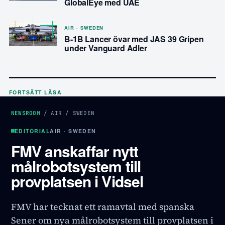
GlobalEye med UAE
AIR · SWEDEN
B-1B Lancer övar med JAS 39 Gripen
under Vanguard Adler
FORTSÄTT LÄSA
NEWSROOM
/
AIR
/
SWEDEN
EDITORIAL
AIR · SWEDEN
FMV anskaffar nytt
målrobotsystem till
provplatsen i Vidsel
FMV har tecknat ett ramavtal med spanska
Sener om nya målrobotsystem till provplatsen i