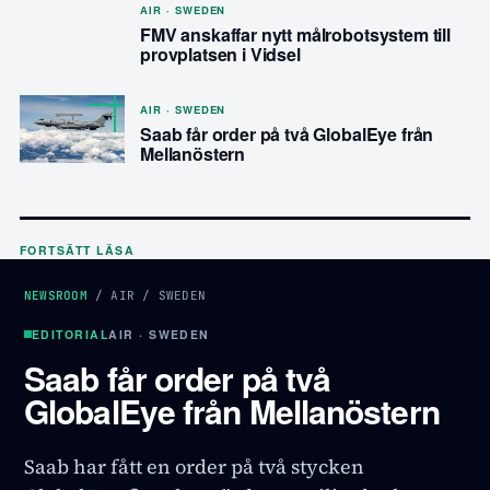
AIR · SWEDEN
FMV anskaffar nytt målrobotsystem till
provplatsen i Vidsel
AIR · SWEDEN
Saab får order på två GlobalEye från
Mellanöstern
FORTSÄTT LÄSA
NEWSROOM
/
AIR
/
SWEDEN
EDITORIAL
AIR · SWEDEN
Saab får order på två
GlobalEye från Mellanöstern
Saab har fått en order på två stycken