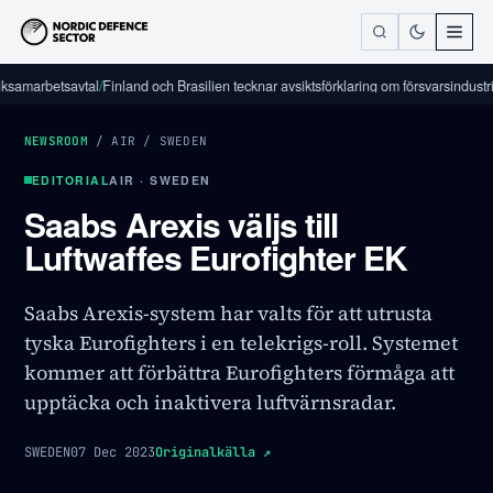
rbetsavtal
/
Finland och Brasilien tecknar avsiktsförklaring om försvarsindustriellt s
NEWSROOM
/
AIR
/
SWEDEN
EDITORIAL
AIR · SWEDEN
Saabs Arexis väljs till
Luftwaffes Eurofighter EK
Saabs Arexis-system har valts för att utrusta
tyska Eurofighters i en telekrigs-roll. Systemet
kommer att förbättra Eurofighters förmåga att
upptäcka och inaktivera luftvärnsradar.
SWEDEN
07 Dec 2023
Originalkälla
↗