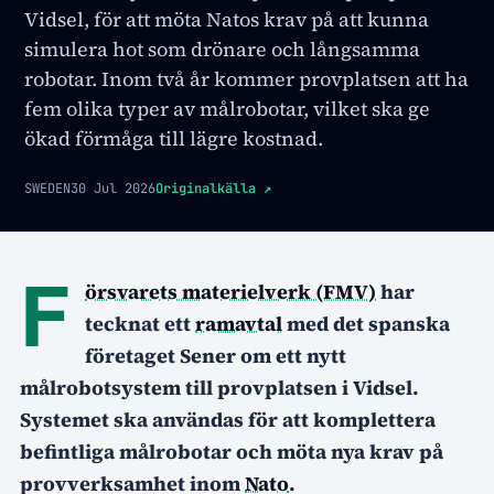
Vidsel, för att möta Natos krav på att kunna
simulera hot som drönare och långsamma
robotar. Inom två år kommer provplatsen att ha
fem olika typer av målrobotar, vilket ska ge
ökad förmåga till lägre kostnad.
SWEDEN
30 Jul 2026
Originalkälla
↗
F
örsvarets materielverk (FMV)
har
tecknat ett
ramavtal
med det spanska
företaget Sener om ett nytt
målrobotsystem till provplatsen i Vidsel.
Systemet ska användas för att komplettera
befintliga målrobotar och möta nya krav på
provverksamhet inom
Nato
.