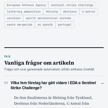
European Defence Agency
sentinel strike challenge
loitering ammunition
Helsing
destinus
c-astral
uavision
spirit aeronautical systems
santa margarida
eu opex26
portugal
FAQ
Vanliga frågor om artikeln
Frågor och svar genererade automatiskt utifrån artikelns innehåll.
–
Vilka fem företag har gått vidare i EDA:s Sentinel
01
Strike Challenge?
De fem finalisterna är Helsing från Tyskland,
Destinus från Nederländerna, C-Astral från