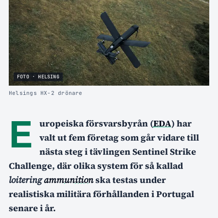
FOTO · HELSING
Helsings HX-2 drönare
E
uropeiska försvarsbyrån (
EDA
) har
valt ut fem företag som går vidare till
nästa steg i tävlingen Sentinel Strike
Challenge, där olika system för så kallad
loitering
ammunition
ska testas under
realistiska militära förhållanden i Portugal
senare i år.