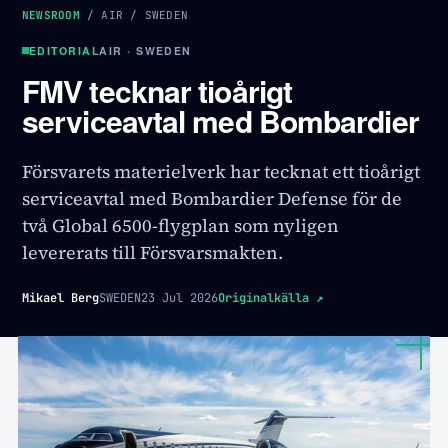
NEWSROOM
/
AIR
/
SWEDEN
EDITORIAL
AIR · SWEDEN
FMV tecknar tioårigt
serviceavtal med Bombardier
Försvarets materielverk har tecknat ett tioårigt
serviceavtal med Bombardier Defense för de
två Global 6500-flygplan som nyligen
levererats till Försvarsmakten.
Mikael Berg
SWEDEN
23 Jul 2026
Originalkälla
↗