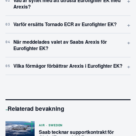
+
Vad är syftet med att utrusta Eurofighter EK med
02
Arexis?
+
Varför ersätts Tornado ECR av Eurofighter EK?
03
+
När meddelades valet av Saabs Arexis för
04
Eurofighter EK?
+
Vilka förmågor förbättrar Arexis i Eurofighter EK?
05
Relaterad bevakning
→
AIR · SWEDEN
Saab tecknar supportkontrakt för