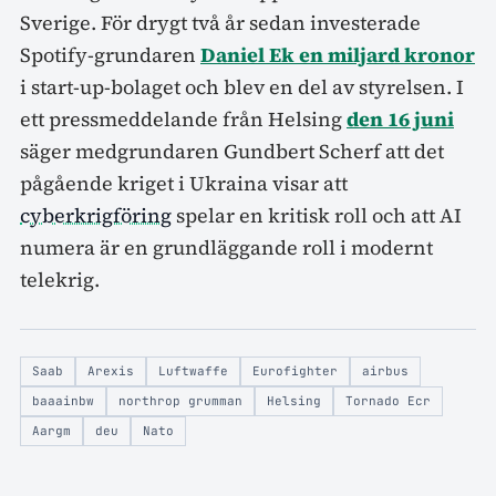
Sverige. För drygt två år sedan investerade
Spotify-grundaren
Daniel Ek en miljard kronor
i start-up-bolaget och blev en del av styrelsen. I
ett pressmeddelande från Helsing
den 16 juni
säger medgrundaren Gundbert Scherf att det
pågående kriget i Ukraina visar att
cyberkrigföring
spelar en kritisk roll och att AI
numera är en grundläggande roll i modernt
telekrig.
Saab
Arexis
Luftwaffe
Eurofighter
airbus
baaainbw
northrop grumman
Helsing
Tornado Ecr
Aargm
deu
Nato