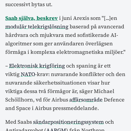
successivt bytas ut.
Saab själva, beskrev
i juni Arexis som "[...]en
modulär telekrigslösning
baserad på avancerad
hårdvara och mjukvara med sofistikerade AI-
algoritmer som ger användaren överlägsen
förmåga i komplexa elektromagnetiska miljöer."
–
Elektronisk krigföring
och spaning är ett
viktig
NATO
-krav: nuvarande konflikter och den
nuvarande säkerhetssituationen visar hur
viktiga dessa två förmågor är, säger Michael
Schöllhorn, vd för Airbus
affärsområde
Defence
and Space i Airbus pressmeddelande.
Med Saabs
sändarpositioneringssystem
och
Antiradarrobot (
AARGM
) från Northrop