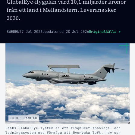
GlobalEye-flygplan värd 10,1 miljarder kronor
från ett land i Mellanöstern. Leverans sker
2030.
SWEDEN
27 Jul 2026
Uppdaterad
28 Jul 2026
Originalkälla
↗
FOTO · SAAB AB
Saabs GlobalEye-system är ett flygburet spanings- och
ledningssystem med förmåga att övervaka luft, hav och