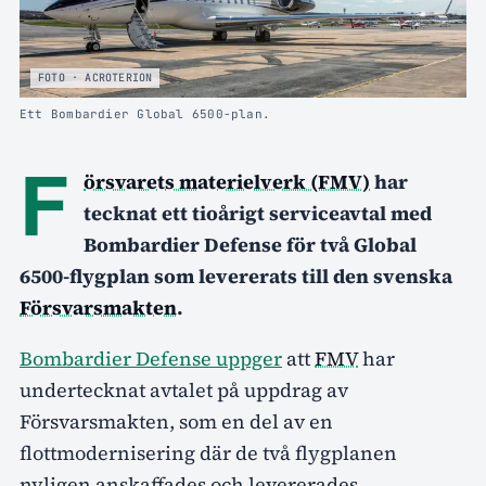
FOTO · ACROTERION
Ett Bombardier Global 6500-plan.
F
örsvarets materielverk (FMV)
har
tecknat ett tioårigt serviceavtal med
Bombardier Defense för två Global
6500-flygplan som levererats till den svenska
Försvarsmakten
.
Bombardier Defense uppger
att
FMV
har
undertecknat avtalet på uppdrag av
Försvarsmakten, som en del av en
flottmodernisering där de två flygplanen
nyligen anskaffades och levererades.