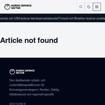
verige och USA tecknar tekniksamarbetsavtal
/
Finland och Brasilien tecknar avsikts
Article not found
Den dedikerade nyhets- och
underrättelseplattformen för
försvarsgemenskapen i Norden. Saklig,
faktabaserad och regionalt specifik.
SEKTIONER