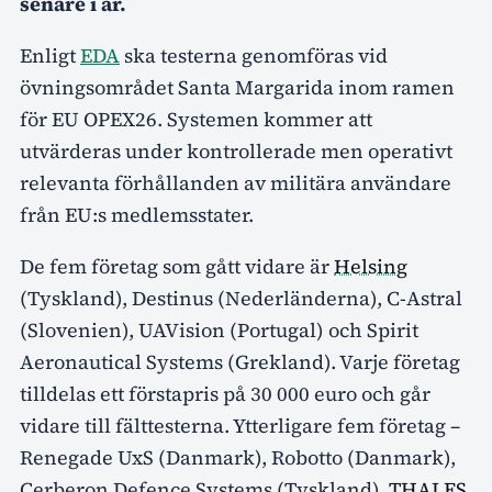
senare i år.
Enligt
EDA
ska testerna genomföras vid
övningsområdet Santa Margarida inom ramen
för EU OPEX26. Systemen kommer att
utvärderas under kontrollerade men operativt
relevanta förhållanden av militära användare
från EU:s medlemsstater.
De fem företag som gått vidare är
Helsing
(Tyskland), Destinus (Nederländerna), C-Astral
(Slovenien), UAVision (Portugal) och Spirit
Aeronautical Systems (Grekland). Varje företag
tilldelas ett förstapris på 30 000 euro och går
vidare till fälttesterna. Ytterligare fem företag –
Renegade UxS (Danmark), Robotto (Danmark),
Cerberon Defence Systems (Tyskland),
THALES