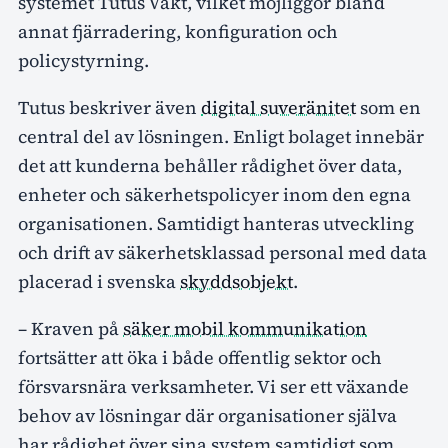
systemet Tutus Vakt, vilket möjliggör bland
annat fjärradering, konfiguration och
policystyrning.
Tutus beskriver även
digital suveränitet
som en
central del av lösningen. Enligt bolaget innebär
det att kunderna behåller rådighet över data,
enheter och säkerhetspolicyer inom den egna
organisationen. Samtidigt hanteras utveckling
och drift av säkerhetsklassad personal med data
placerad i svenska
skyddsobjekt
.
– Kraven på
säker mobil kommunikation
fortsätter att öka i både offentlig sektor och
försvarsnära verksamheter. Vi ser ett växande
behov av lösningar där organisationer själva
har rådighet över sina system samtidigt som