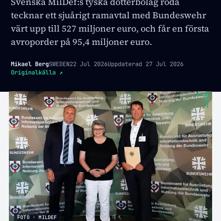
Svenska MilDef:s tyska dotterbolag roda
tecknar ett sjuårigt ramavtal med Bundeswehr
värt upp till 527 miljoner euro, och får en första
avroporder på 95,4 miljoner euro.
Mikael Berg
SWEDEN
22 Jul 2026
Uppdaterad
27 Jul 2026
Originalkälla
↗
FOTO · MILDEF