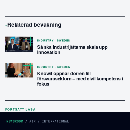
Relaterad bevakning
→
INDUSTRY · SWEDEN
Så ska industrijättarna skala upp
innovation
INDUSTRY · SWEDEN
Knowit öppnar dörren till
försvarssektorn – med civil kompetens i
fokus
FORTSÄTT LÄSA
NEWSROOM
/
AIR
/
INTERNATIONAL