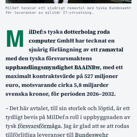
MilDef tecknar ett sjuårigt ramavtal med tyska Bundeswehr
för leveranser av militär IT-utrustning.
M
ilDef
:s tyska
dotterbolag
roda
computer
GmbH har tecknat en
sjuårig förlängning av ett
ramavtal
med den tyska försvarsmaktens
upphandlingsmyndighet
BAAINBw
, med ett
maximalt kontraktsvärde på 527 miljoner
euro, motsvarande cirka 5,8 miljarder
svenska kronor, för perioden 2026–2032.
– Det här avtalet, till sin storlek och löptid, är ett
tydligt bevis på MilDef:s roll i uppbyggnaden av
tysk
försvarsförmåga
. Jag är glad att se att rodas
tillförlitliga leveranser till
Bundeswehr