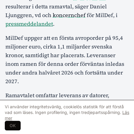
resulterar i detta ramavtal, säger Daniel
Ljunggren, vd och
koncernchef
för MilDef, i
pressmeddelandet
.
MilDef uppger att en första avroporder på 95,4
miljoner euro, cirka 1,1 miljarder svenska
kronor, samtidigt har placerats. Leveranser
inom ramen för denna order förväntas inledas
under andra halvåret 2026 och fortsätta under
2027.
Ramavtalet omfattar leverans av datorer,
skärmar och nätverksinfrastruktur för ledning
Vi använder integritetsvänlig, cookielös statistik för att förstå
och kontroll till den tyska
försvarsmakten
vad som läses. Ingen profilering, ingen tredjepartsspårning.
Läs
mer
Bundeswehr. MilDef understryker att
OK
ramavtalet inte förpliktigar kunden att lägga