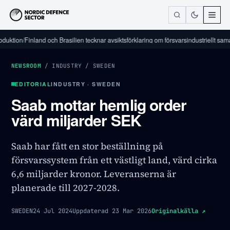
on
/
Finland och Brasilien tecknar avsiktsförklaring om försvarsindustriellt samarbete
NEWSROOM
/
INDUSTRY
/
SWEDEN
EDITORIAL
INDUSTRY · SWEDEN
Saab mottar hemlig order
värd miljarder SEK
Saab har fått en stor beställning på
försvarssystem från ett västligt land, värd cirka
6,6 miljarder kronor. Leveranserna är
planerade till 2027-2028.
SWEDEN
24 Jul 2024
Uppdaterad
23 Mar 2026
Originalkälla
↗