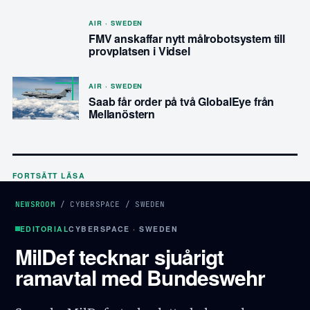
AIR · SWEDEN
FMV anskaffar nytt målrobotsystem till
provplatsen i Vidsel
AIR · SWEDEN
Saab får order på två GlobalEye från
Mellanöstern
FORTSÄTT LÄSA
NEWSROOM
/
CYBERSPACE
/
SWEDEN
EDITORIAL
CYBERSPACE · SWEDEN
MilDef tecknar sjuårigt
ramavtal med Bundeswehr