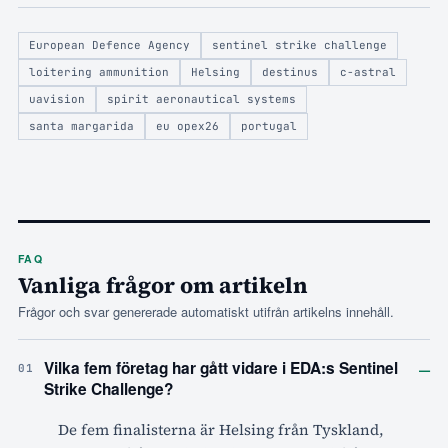
European Defence Agency
sentinel strike challenge
loitering ammunition
Helsing
destinus
c-astral
uavision
spirit aeronautical systems
santa margarida
eu opex26
portugal
FAQ
Vanliga frågor om artikeln
Frågor och svar genererade automatiskt utifrån artikelns innehåll.
–
Vilka fem företag har gått vidare i EDA:s Sentinel
01
Strike Challenge?
De fem finalisterna är Helsing från Tyskland,