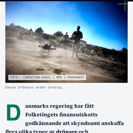
FOTO · CHRISTIAN RADIL / MPA / FORSVARET
Dansk drönare under övning.
D
anmarks regering har fått
Folketingets finansutskotts
godkännande att skyndsamt anskaffa
flera olika typer av
drönare
och