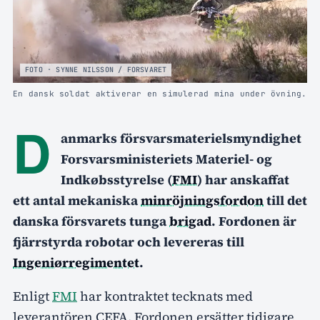
FOTO · SYNNE NILSSON / FORSVARET
En dansk soldat aktiverar en simulerad mina under övning.
D
anmarks försvarsmaterielsmyndighet
Forsvarsministeriets Materiel- og
Indkøbsstyrelse (
FMI
) har anskaffat
ett antal mekaniska
minröjningsfordon
till det
danska försvarets tunga
brigad
. Fordonen är
fjärrstyrda robotar och levereras till
Ingeniørregimentet
.
Enligt
FMI
har kontraktet tecknats med
leverantören CEFA. Fordonen ersätter tidigare