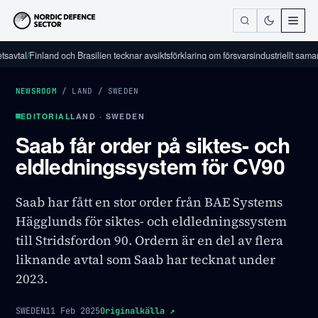
l
/
Finland och Brasilien tecknar avsiktsförklaring om försvarsindustriellt samarbete
/
NEWSROOM
/
LAND
/
SWEDEN
EDITORIAL
LAND · SWEDEN
Saab får order på siktes- och
eldledningssystem för CV90
Saab har fått en stor order från BAE Systems
Hägglunds för siktes- och eldledningssystem
till Stridsfordon 90. Ordern är en del av flera
liknande avtal som Saab har tecknat under
2023.
SWEDEN
11 Feb 2025
Originalkälla
↗