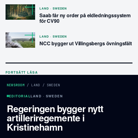
LAND · SWEDEN
Saab får ny order på eldledningssystem
för CV90
LAND · SWEDEN
NCC bygger ut Villingsbergs övningsfält
FORTSÄTT LÄSA
NEWSROOM
/
LAND
/
SWEDEN
EDITORIAL
LAND · SWEDEN
Regeringen bygger nytt
artilleriregemente i
Kristinehamn