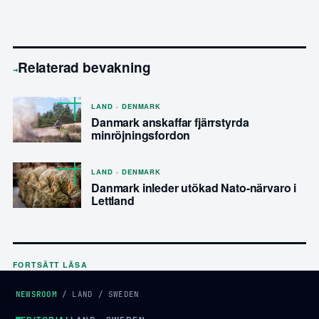
Relaterad bevakning
→
LAND · DENMARK
Danmark anskaffar fjärrstyrda
minröjningsfordon
LAND · DENMARK
Danmark inleder utökad Nato-närvaro i
Lettland
FORTSÄTT LÄSA
NEWSROOM
/
LAND
/
SWEDEN