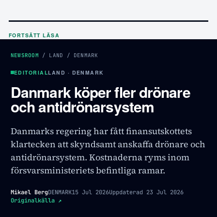
FORTSÄTT LÄSA
NEWSROOM
/
LAND
/
DENMARK
EDITORIAL
LAND · DENMARK
Danmark köper fler drönare
och antidrönarsystem
Danmarks regering har fått finansutskottets
klartecken att skyndsamt anskaffa drönare och
antidrönarsystem. Kostnaderna ryms inom
försvarsministeriets befintliga ramar.
Mikael Berg
DENMARK
15 Jul 2026
Uppdaterad
23 Jul 2026
Originalkälla
↗