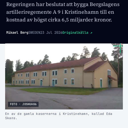
Regeringen har beslutat att bygga Bergslagens
artilleriregemente A 9 i Kristinehamn till en
kostnad av högst cirka 6,5 miljarder kronor.
Mikael Berg
SWEDEN
23 Jul 2026
Originalkälla
↗
FOTO · JOSHUA06
En av de gamla kasernerna i Kristinehamn, kallad Eda
Skans.