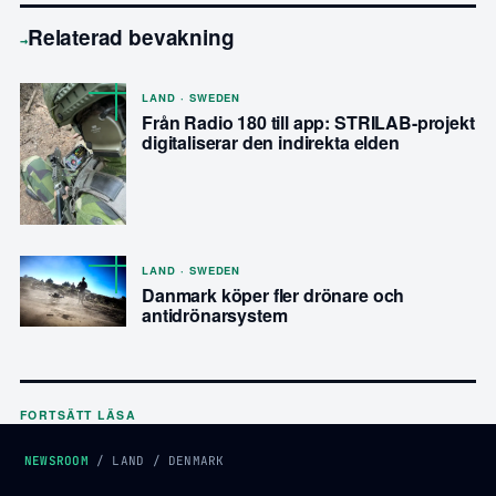
Relaterad bevakning
→
LAND · SWEDEN
Från Radio 180 till app: STRILAB-projekt
digitaliserar den indirekta elden
LAND · SWEDEN
Danmark köper fler drönare och
antidrönarsystem
FORTSÄTT LÄSA
NEWSROOM
/
LAND
/
DENMARK