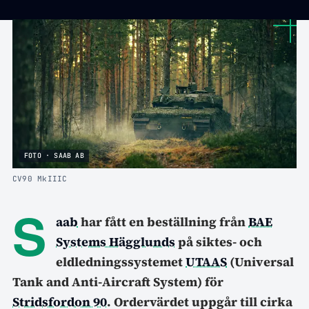
FOTO · SAAB AB
CV90 MkIIIC
S
aab
har fått en beställning från
BAE
Systems Hägglunds
på siktes- och
eldledningssystemet
UTAAS
(Universal
Tank and Anti-Aircraft System) för
Stridsfordon 90
. Ordervärdet uppgår till cirka