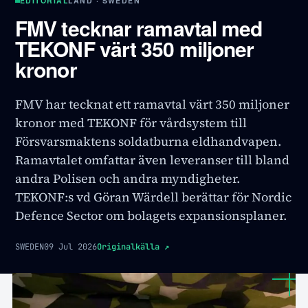
EDITORIAL
LAND · SWEDEN
FMV tecknar ramavtal med
TEKONF värt 350 miljoner
kronor
FMV har tecknat ett ramavtal värt 350 miljoner
kronor med TEKONF för vårdsystem till
Försvarsmaktens soldatburna eldhandvapen.
Ramavtalet omfattar även leveranser till bland
andra Polisen och andra myndigheter.
TEKONF:s vd Göran Wärdell berättar för Nordic
Defence Sector om bolagets expansionsplaner.
SWEDEN
09 Jul 2026
Originalkälla
↗