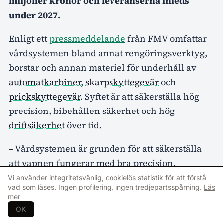
miljoner kronor och leveranserna inleds
under 2027.
Enligt ett
pressmeddelande
från FMV omfattar
vårdsystemen bland annat rengöringsverktyg,
borstar och annan materiel för underhåll av
automatkarbiner
,
skarpskyttegevär
och
prickskyttegevär
. Syftet är att säkerställa hög
precision, bibehållen säkerhet och hög
driftsäkerhet
över tid.
– Vårdsystemen är grunden för att säkerställa
att vapnen fungerar med bra precision,
bibehåller precision över tid och är säkra att
Vi använder integritetsvänlig, cookielös statistik för att förstå
vad som läses. Ingen profilering, ingen tredjepartsspårning.
Läs
använda. De måste fungera i alla lägen – under
mer
sommaren, under vintern, efter intensiv
OK
användning eller efter att ha stått i förråd. Det är