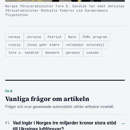
Norges försvarsminister Tore O. Sandvik tar emot Ukrainas
försvarsminister Mykhailo Fedorov vid Gardermoens
flygstation
norway
ukraine
Patriot
Nato
PURL program
russia
jonas gahr støre
volodymyr zelenskyj
tore o. sandvik
denmark
germany
canada
FAQ
Vanliga frågor om artikeln
Frågor och svar genererade automatiskt utifrån artikelns innehåll.
–
Vad ingår i Norges tre miljarder kronor stora stöd
01
till Ukrainas luftförsvar?