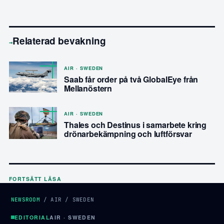
Relaterad bevakning
→
AIR · SWEDEN
Saab får order på två GlobalEye från
Mellanöstern
AIR · SWEDEN
Thales och Destinus i samarbete kring
drönarbekämpning och luftförsvar
FORTSÄTT LÄSA
NEWSROOM
/
AIR
/
SWEDEN
EDITORIAL
AIR · SWEDEN