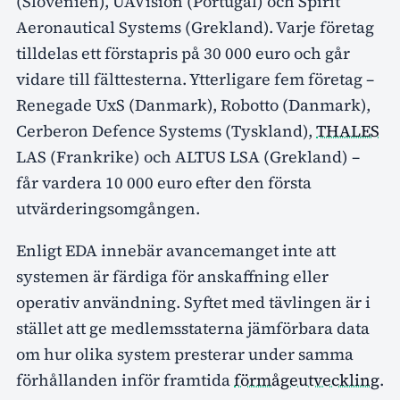
(Slovenien), UAVision (Portugal) och Spirit
Aeronautical Systems (Grekland). Varje företag
tilldelas ett förstapris på 30 000 euro och går
vidare till fälttesterna. Ytterligare fem företag –
Renegade UxS (Danmark), Robotto (Danmark),
Cerberon Defence Systems (Tyskland),
THALES
LAS (Frankrike) och ALTUS LSA (Grekland) –
får vardera 10 000 euro efter den första
utvärderingsomgången.
Enligt EDA innebär avancemanget inte att
systemen är färdiga för anskaffning eller
operativ användning. Syftet med tävlingen är i
stället att ge medlemsstaterna jämförbara data
om hur olika system presterar under samma
förhållanden inför framtida
förmågeutveckling
.