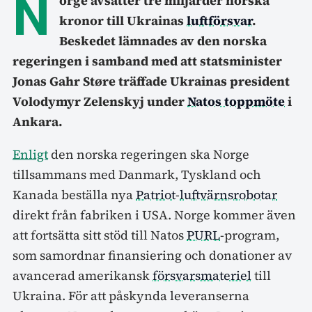
N
orge avsätter tre miljarder norska
kronor till Ukrainas
luftförsvar
.
Beskedet lämnades av den norska
regeringen i samband med att statsminister
Jonas Gahr Støre träffade Ukrainas president
Volodymyr Zelenskyj under
Natos toppmöte
i
Ankara.
Enligt
den norska regeringen ska Norge
tillsammans med Danmark, Tyskland och
Kanada beställa nya
Patriot
-
luftvärnsrobotar
direkt från fabriken i USA. Norge kommer även
att fortsätta sitt stöd till Natos
PURL
-program,
som samordnar finansiering och donationer av
avancerad amerikansk
försvarsmateriel
till
Ukraina. För att påskynda leveranserna