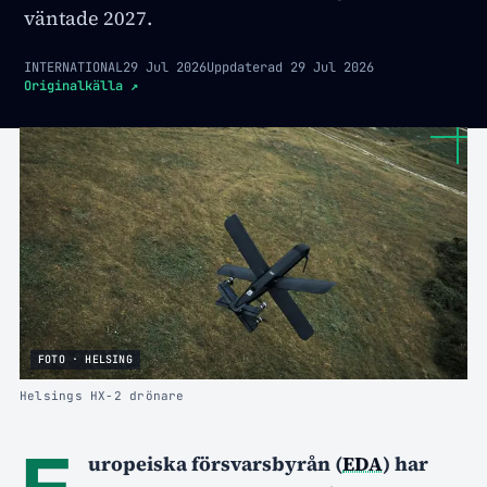
väntade 2027.
INTERNATIONAL
29 Jul 2026
Uppdaterad
29 Jul 2026
Originalkälla
↗
FOTO · HELSING
Helsings HX-2 drönare
E
uropeiska försvarsbyrån (
EDA
) har