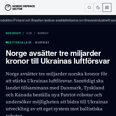
ion
/
Finland och Brasilien tecknar avsiktsförklaring om försvarsindustriellt samarbet
NEWSROOM
/
AIR
/
NORWAY
EDITORIAL
AIR · NORWAY
Norge avsätter tre miljarder
kronor till Ukrainas luftförsvar
Norge avsätter tre miljarder norska kronor för
att stärka Ukrainas luftförsvar. Samtidigt ska
landet tillsammans med Danmark, Tyskland
och Kanada beställa nya Patriot-robotar och
undersöker möjligheten att bidra till Ukrainas
utveckling av ett eget system mot ballistiska
robotar.