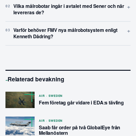
+
Vilka målrobotar ingår i avtalet med Sener och när
02
levereras de?
+
Varför behöver FMV nya målrobotsystem enligt
03
Kenneth Dådring?
Relaterad bevakning
→
AIR · SWEDEN
Fem företag går vidare i EDA:s tävling
AIR · SWEDEN
Saab får order på två GlobalEye från
Mellanöstern