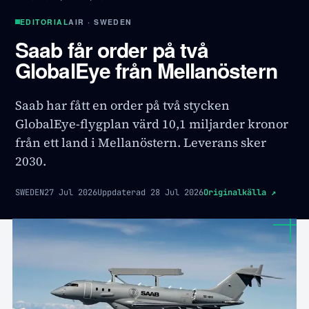
EDITORIAL
AIR · SWEDEN
Saab får order på två
GlobalEye från Mellanöstern
Saab har fått en order på två stycken
GlobalEye-flygplan värd 10,1 miljarder kronor
från ett land i Mellanöstern. Leverans sker
2030.
SWEDEN
27 Jul 2026
Uppdaterad
28 Jul 2026
Originalkälla
↗