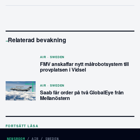
Relaterad bevakning
→
AIR · SWEDEN
FMV anskaffar nytt målrobotsystem till
provplatsen i Vidsel
AIR · SWEDEN
Saab får order på två GlobalEye från
Mellanöstern
FORTSÄTT LÄSA
NEWSROOM
/
AIR
/
SWEDEN