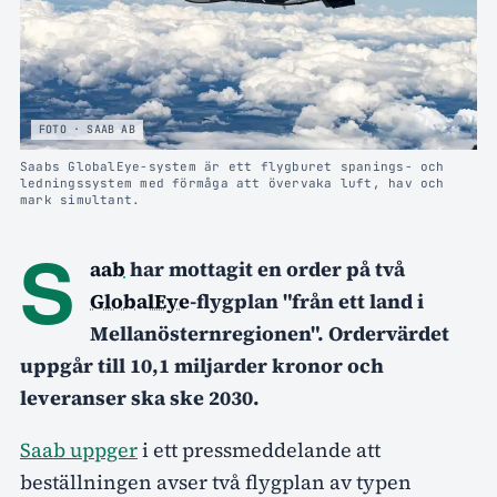
FOTO · SAAB AB
Saabs GlobalEye-system är ett flygburet spanings- och
ledningssystem med förmåga att övervaka luft, hav och
mark simultant.
S
aab
har mottagit en order på två
GlobalEye
-flygplan "från ett land i
Mellanösternregionen". Ordervärdet
uppgår till 10,1 miljarder kronor och
leveranser ska ske 2030.
Saab uppger
i ett pressmeddelande att
beställningen avser två flygplan av typen