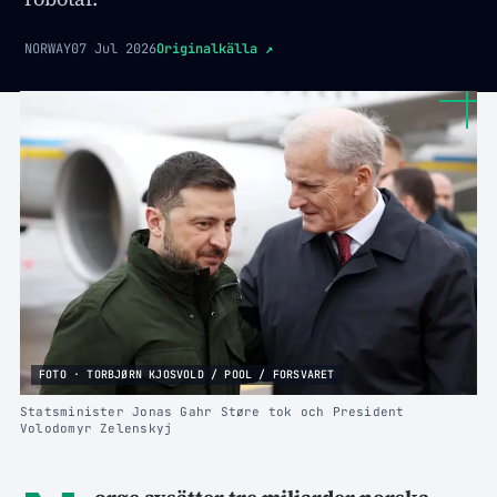
NORWAY
07 Jul 2026
Originalkälla
↗
FOTO · TORBJØRN KJOSVOLD / POOL / FORSVARET
Statsminister Jonas Gahr Støre tok och President
Volodomyr Zelenskyj