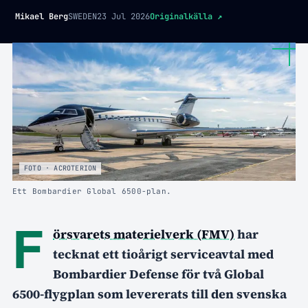
Mikael Berg
SWEDEN
23 Jul 2026
Originalkälla
↗
FOTO · ACROTERION
Ett Bombardier Global 6500-plan.
F
örsvarets materielverk (FMV)
har
tecknat ett tioårigt serviceavtal med
Bombardier Defense för två Global
6500-flygplan som levererats till den svenska