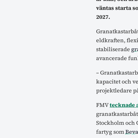
väntas starta s
2027.
Granatkastarbåt
eldkraften, flex
stabiliserade
gr
avancerade fun
– Granatkastarb
kapacitet och v
projektledare p
FMV
tecknade 
granatkastarbåt
Stockholm och 
fartyg som
Beva