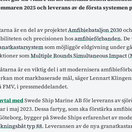
ommaren 2025 och leverans av de första systemen pl
arna är en del av projektet
Amfibiebataljon 2030
och
ibiliteten och precisionen hos
amfibieförbanden
. De
anatkastarsystem
som möjliggör eldgivning under g
ktioner som
Multiple Rounds Simultaneous Impact
(
åtarna är en viktig del i att modernisera amfibieför
erkan mot markbaserade mål, säger Lennart Klingen
å FMV, i pressmeddelandet.
avtal med
Swede Ship Marine AB för leverans av sjör
ar i maj 2023. Dessa fartyg, som ska förstärka amfibi
Göteborg, bygger på Swede Ships erfarenhet av mode
kningsbåt typ 88
. Leveransen av de nya granatkasta