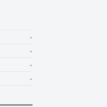
+
+
+
+