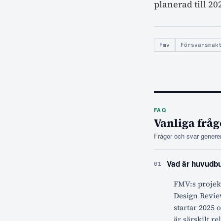
planerad till 20
Fmv
Försvarsmak
FAQ
Vanliga fråg
Frågor och svar generer
Vad är huvudbu
01
FMV:s projekt
Design Review
startar 2025 
är särskilt r