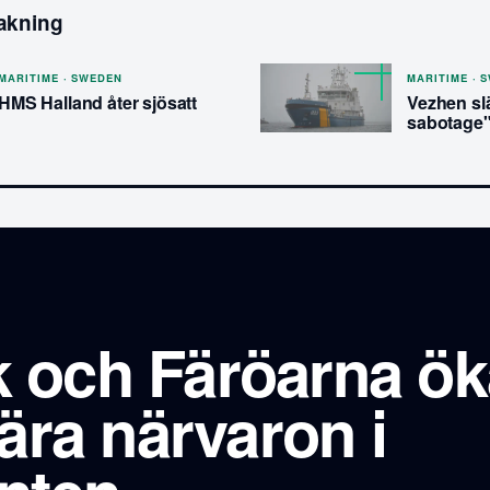
akning
MARITIME · SWEDEN
MARITIME · 
HMS Halland åter sjösatt
Vezhen sl
sabotage
 och Färöarna ök
tära närvaron i