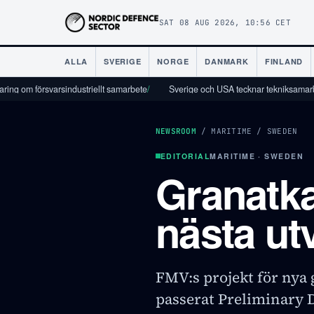
SAT 08 AUG 2026, 10:56 CET
ALLA
SVERIGE
NORGE
DANMARK
FINLAND
försvarsindustriellt samarbete
/
Sverige och USA tecknar tekniksamarbetsavtal
/
NEWSROOM
/
MARITIME
/
SWEDEN
EDITORIAL
MARITIME · SWEDEN
Granatka
nästa ut
FMV:s projekt för nya 
passerat Preliminary 