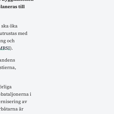
aneras till
 ska öka
 utrustas med
ång och
MRSI
).
bandens
stierna,
örliga
ebataljonerna i
rnisering av
rbåtarna är