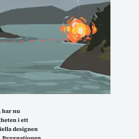
n
har nu
heten i ett
iella designen
en. Byggnationen