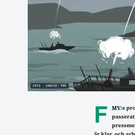
FOTO · GRAFIK: FMV
F
MV
:s pr
passera
pressmed
är klar, och ar