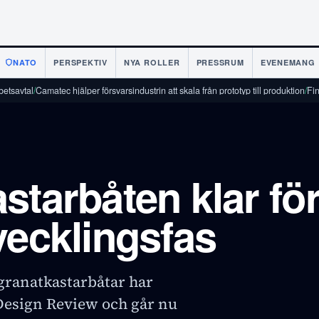
NATO
PERSPEKTIV
NYA ROLLER
PRESSRUM
EVENEMANG
Camatec hjälper försvarsindustrin att skala från prototyp till produktion
/
Finland och 
starbåten klar fö
vecklingsfas
granatkastarbåtar har
Design Review och går nu