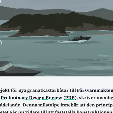
ojekt för nya granatkastarbåtar till
Försvarsmakte
t
Preliminary Design Review
(
PDR
), skriver myndig
delande. Denna milstolpe innebär att den princip
betet går nu vidare till att fastställa konstruktion