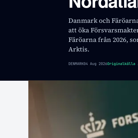
Nordatla
Danmark och Färöarn
att öka Försvarsmakten
Färöarna från 2026, so
Arktis.
DENMARK
04 Aug 2026
Originalkälla