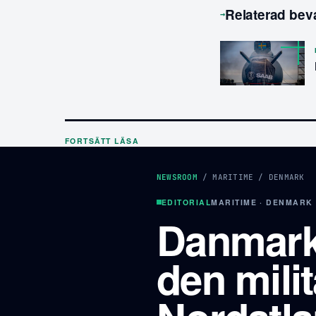
Relaterad bev
→
FORTSÄTT LÄSA
NEWSROOM
/
MARITIME
/
DENMARK
EDITORIAL
MARITIME · DENMARK
Danmark
den mili