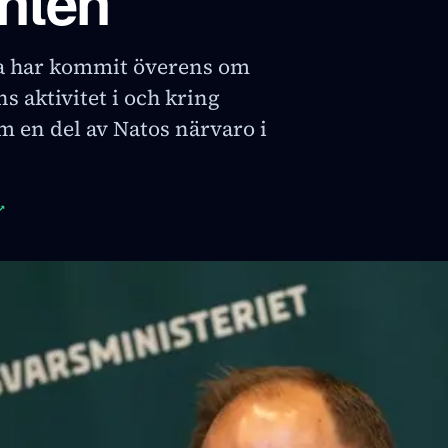
nten
a har kommit överens om
s aktivitet i och kring
m en del av Natos närvaro i
↗