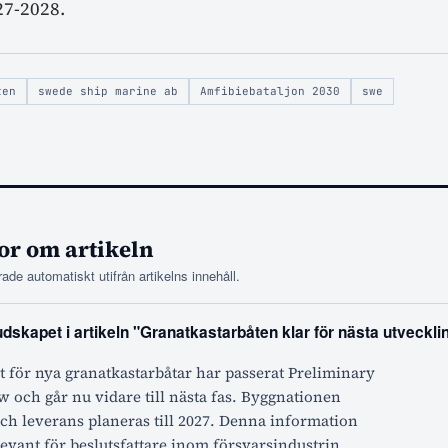
27-2028.
ten
swede ship marine ab
Amfibiebataljon 2030
swe
or om artikeln
ade automatiskt utifrån artikelns innehåll.
dskapet i artikeln "Granatkastarbåten klar för nästa utveckli
 för nya granatkastarbåtar har passerat Preliminary
 och går nu vidare till nästa fas. Byggnationen
och leverans planeras till 2027. Denna information
elevant för beslutsfattare inom försvarsindustrin,