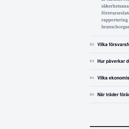
säkerhetsana
försvarsrelat
rapportering
branschorgani
Vilka försvars
02
Hur påverkar d
03
Vilka ekonomis
04
När träder förä
05