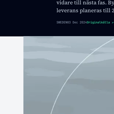
vidare till nästa fas. 
leverans planeras till 
SWEDEN
03 Dec 2024
Originalkälla
↗