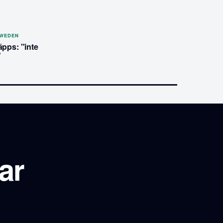
SWEDEN
äpps: "inte
"
ar