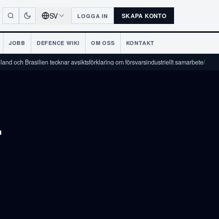
SV
SKAPA KONTO
LOGGA IN
JOBB
DEFENCE WIKI
OM OSS
KONTAKT
Brasilien tecknar avsiktsförklaring om försvarsindustriellt samarbete
/
r