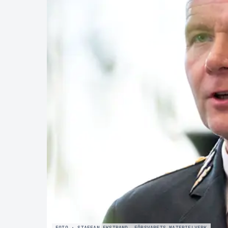
FOTO · STAFFAN EKSTRAND, FÖRSVARETS MATERIELVERK