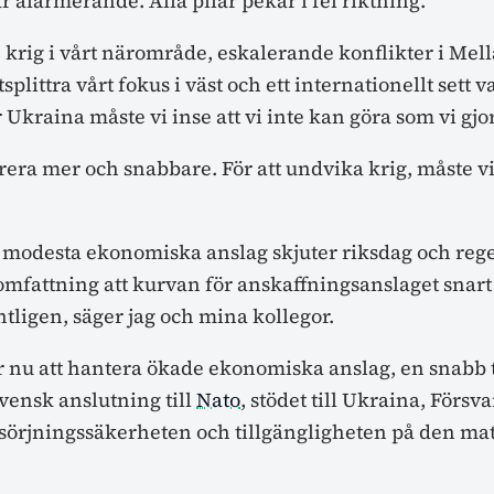
 alarmerande. Alla pilar pekar i fel riktning.
 krig i vårt närområde, eskalerande konflikter i Mel
tsplittra vårt fokus i väst och ett internationellt sett
r Ukraina måste vi inse att vi inte kan göra som vi gjor
rera mer och snabbare. För att undvika krig, måste vi
 modesta ekonomiska anslag skjuter riksdag och reger
omfattning att kurvan för anskaffningsanslaget snart
tligen, säger jag och mina kollegor.
 nu att hantera ökade ekonomiska anslag, en snabb 
vensk anslutning till
Nato
, stödet till Ukraina, Förs
sörjningssäkerheten och tillgängligheten på den ma