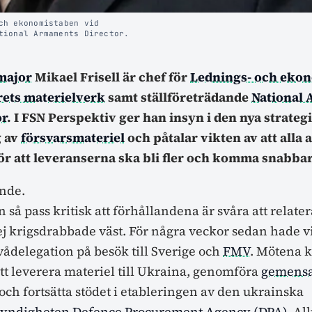
ch ekonomistaben vid
tional Armaments Director.
major
Mikael Frisell är chef för
Lednings- och eko
rets materielverk
samt ställföreträdande
National
or
. I FSN Perspektiv ger han insyn i den nya strate
g av
försvarsmateriel
och påtalar vikten av att alla
för att leveranserna ska bli fler och komma snabba
nde.
n så pass kritisk att förhållandena är svåra att relatera
 ej krigsdrabbade väst. För några veckor sedan hade vi
ådelegation på besök till Sverige och
FMV
. Mötena k
tt leverera materiel till Ukraina, genomföra
gemens
och fortsätta stödet i etableringen av den ukrainska
yndigheten
Defence Procurement Agency (DPA)
. Al