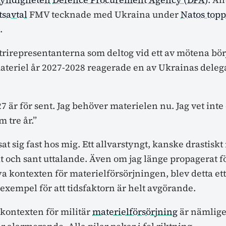
savtal
FMV tecknade med Ukraina under
Natos top
.
trirepresentanterna som deltog vid ett av mötena bö
ateriel år 2027-2028 reagerade en av Ukrainas deleg
 är för sent. Jag behöver materielen nu. Jag vet inte
m tre år.”
at sig fast hos mig. Ett allvarstyngt, kanske drastisk
at och sant uttalande. Även om jag länge propagerat fö
ya kontexten för materielförsörjningen, blev detta et
exempel för att tidsfaktorn är helt avgörande.
 kontexten för militär
materielförsörjning
är nämlige