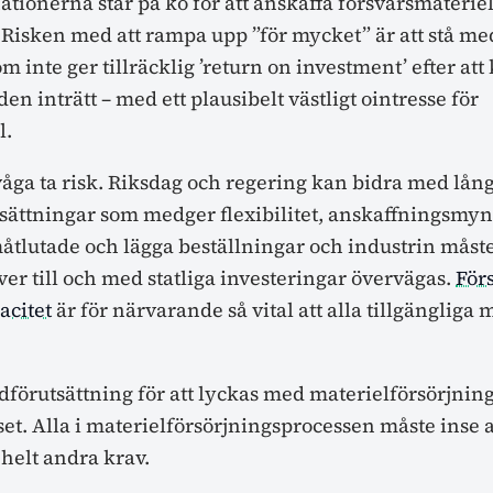
tionerna står på kö för att anskaffa försvarsmaterie
. Risken med att rampa upp ”för mycket” är att stå m
 inte ger tillräcklig ’return on investment’ efter att 
en inträtt – med ett plausibelt västligt ointresse för
l.
våga ta risk. Riksdag och regering kan bidra med lång
sättningar som medger flexibilitet, anskaffningsmy
åtlutade och lägga beställningar och industrin måste
över till och med statliga investeringar övervägas.
För
acitet
är för närvarande så vital att alla tillgänglig
dförutsättning för att lyckas med materielförsörjning
t. Alla i materielförsörjningsprocessen måste inse att 
 helt andra krav.