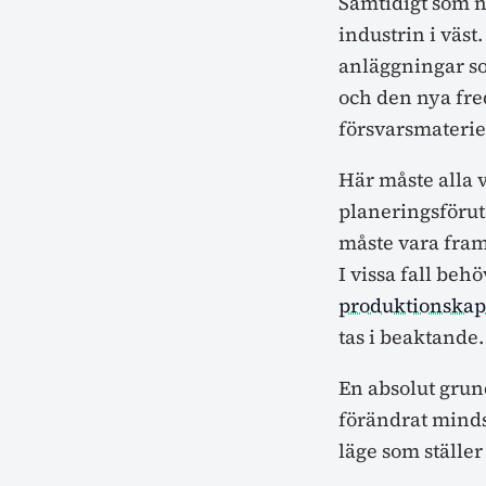
Samtidigt som na
industrin i väst
anläggningar som
och den nya fred
försvarsmaterie
Här måste alla 
planeringsförut
måste vara fram
I vissa fall beh
produktionskap
tas i beaktande.
En absolut grun
förändrat mindse
läge som ställer