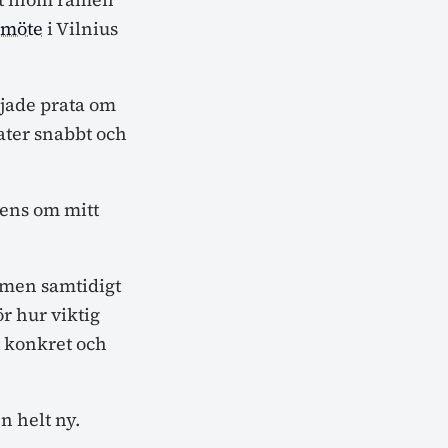
pmöte
i Vilnius
rjade prata om
ater snabbt och
 ens om mitt
t men samtidigt
r hur viktig
t konkret och
n helt ny.