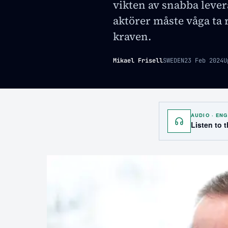
vikten av snabba lever
aktörer måste våga ta 
kraven.
Mikael Frisell
SWEDEN
23 Feb 2024
U
AUDIO · ENG
Listen to 