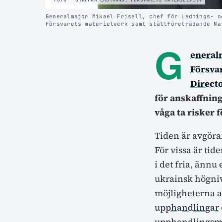
Generalmajor Mikael Frisell, chef för Lednings- o
Försvarets materielverk samt ställföreträdande Na
G
eneral
Försva
Direct
för anskaffnin
våga ta risker 
Tiden är avgöra
För vissa är tide
i det fria, ännu
ukrainsk högniv
möjligheterna a
upphandlingar
upphandlingsm