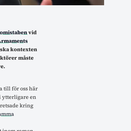
nomistaben
vid
 Armaments
giska kontexten
 aktörer måste
re.
 till för oss här
 ytterligare en
retsade kring
amma
lt inom ramen