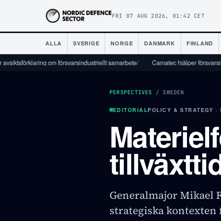
FRI 07 AUG 2026, 01:42 CET
ALLA
SVERIGE
NORGE
DANMARK
FINLAND
förklaring om försvarsindustriellt samarbete
/
Camatec hjälper försvarsindustrin a
PERSPECTIVES
/
SWEDEN
EDITORIAL
POLICY & STRATEGY ·
Materielf
tillväxtti
Generalmajor Mikael F
strategiska kontexten 