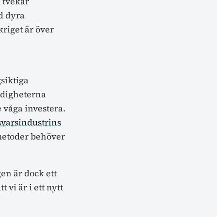
l tvekar
ed dyra
kriget är över
siktiga
ndigheterna
 våga investera.
svarsindustrins
a metoder behöver
en är dock ett
vi är i ett nytt