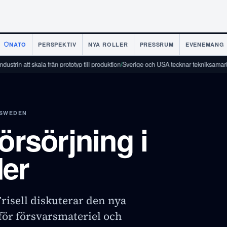
NATO
PERSPEKTIV
NYA ROLLER
PRESSRUM
EVENEMANG
tt skala från prototyp till produktion
/
Sverige och USA tecknar tekniksamarbetsavta
 SWEDEN
örsörjning i
der
risell diskuterar den nya
för försvarsmateriel och