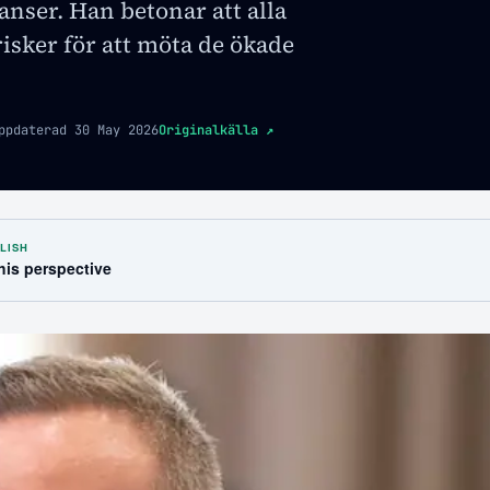
anser. Han betonar att alla
risker för att möta de ökade
ppdaterad
30 May 2026
Originalkälla
↗
LISH
this perspective