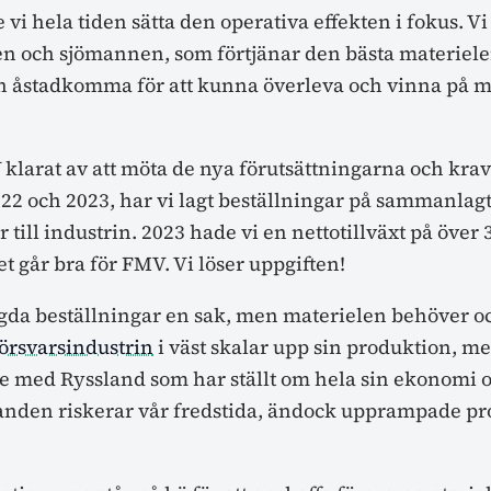
e vi hela tiden sätta den operativa effekten i fokus. Vi
en och sjömannen, som förtjänar den bästa materiele
n åstadkomma för att kunna överleva och vinna på
 klarat av att möta de nya förutsättningarna och krav
022 och 2023, har vi lagt beställningar på sammanlag
 till industrin. 2023 hade vi en nettotillväxt på över 
t går bra för FMV. Vi löser uppgiften!
agda beställningar en sak, men materielen behöver o
örsvarsindustrin
i väst skalar upp sin produktion, m
lse med Ryssland som har ställt om hela sin ekonomi 
llanden riskerar vår fredstida, ändock upprampade pr