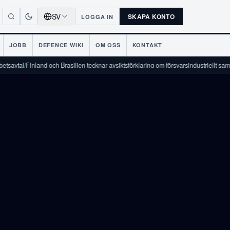
SV
SKAPA KONTO
LOGGA IN
JOBB
DEFENCE WIKI
OM OSS
KONTAKT
l
/
Finland och Brasilien tecknar avsiktsförklaring om försvarsindustriellt samarbete
/