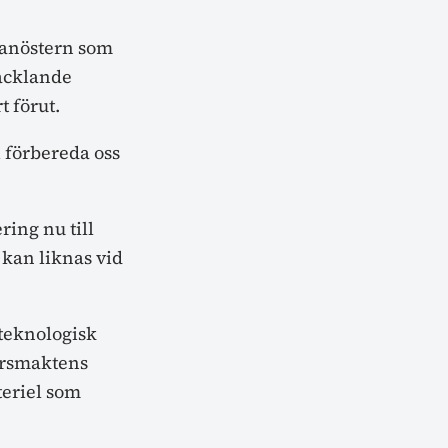
lanöstern som
 vacklande
t förut.
 förbereda oss
ing nu till
 kan liknas vid
teknologisk
varsmaktens
teriel som