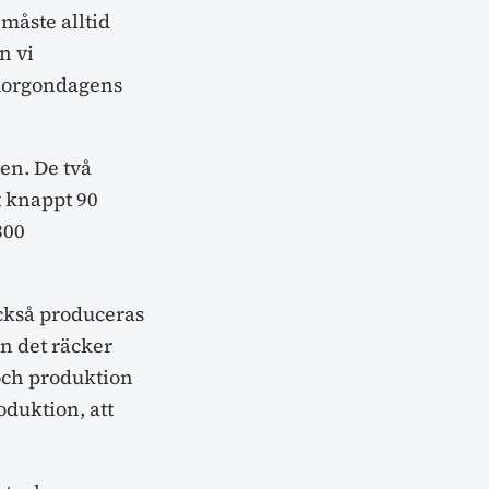
 måste alltid
n vi
 morgondagens
en. De två
t knappt 90
300
ckså produceras
en det räcker
och produktion
oduktion, att