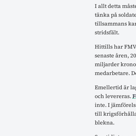
I allt detta måst
tänka på soldat
tillsammans ka
stridsfält.
Hittills har FMV
senaste åren, 2
miljarder kronor
medarbetare. De
Emellertid är l
och levereras.
F
inte. I jämföre
till krigsförhå
blekna.