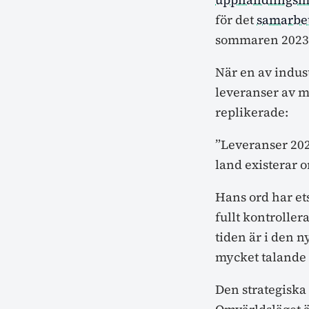
för det
samarbet
sommaren 2023
När en av indus
leveranser av m
replikerade:
”Leveranser 2027
land existerar o
Hans ord har ets
fullt kontroller
tiden är i den n
mycket talande 
Den strategiska