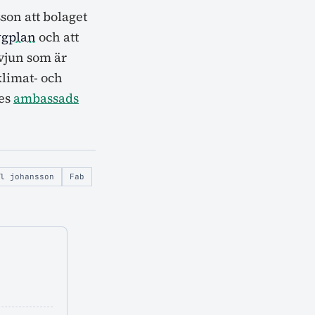
on att bolaget
ygplan
och att
rvjun som är
klimat- och
ges
ambassads
l johansson
Fab