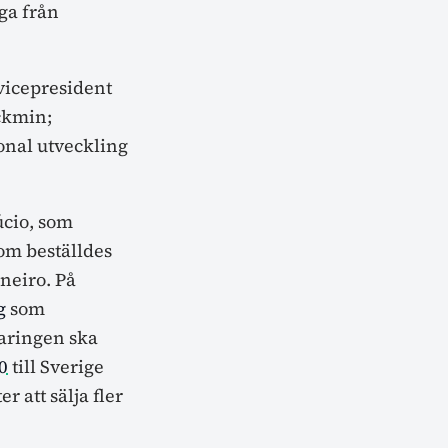
ga från
vicepresident
ckmin;
onal utveckling
úcio, som
som beställdes
aneiro. På
g
som
laringen ska
0
till Sverige
 att sälja fler