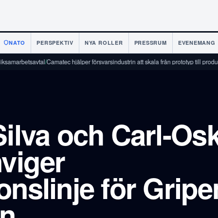
NATO
PERSPEKTIV
NYA ROLLER
PRESSRUM
EVENEMANG
etsavtal
/
Camatec hjälper försvarsindustrin att skala från prototyp till produktion
/
Finl
Silva och Carl-Os
nviger
onslinje för Gripe
en