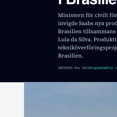
Ministern för civilt fö
invigde Saabs nya prod
Brasilien tillsammans
Lula da Silva. Produkti
tekniköverföringsproj
Brasilien.
SWEDEN
09 May 2023
Originalkälla
↗