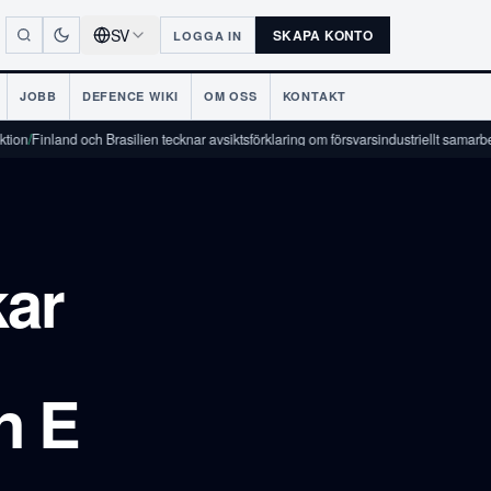
SV
SKAPA KONTO
LOGGA IN
JOBB
DEFENCE WIKI
OM OSS
KONTAKT
and och Brasilien tecknar avsiktsförklaring om försvarsindustriellt samarbete
/
kar
n E