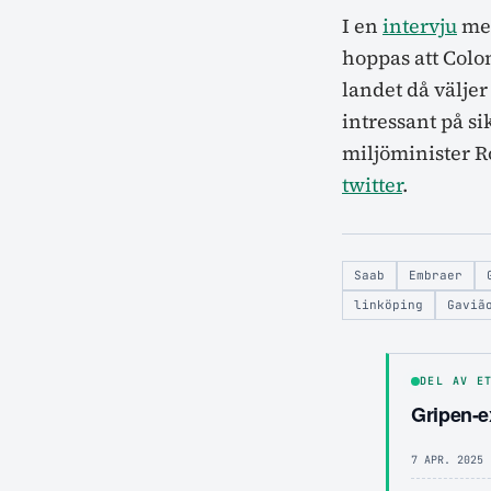
I en
intervju
med
hoppas att Colo
landet då välje
intressant på si
miljöminister R
twitter
.
Saab
Embraer
linköping
Gaviã
DEL AV E
Gripen-ex
7 APR. 2025