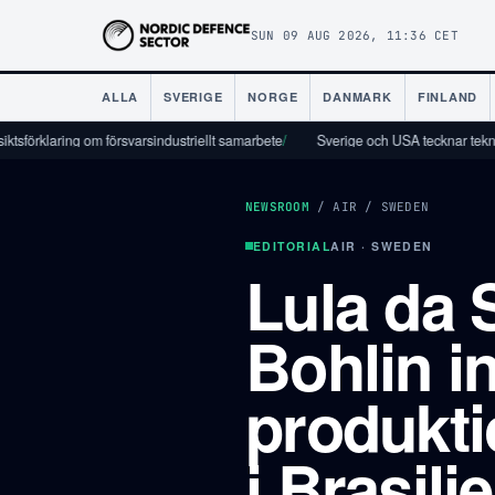
SUN 09 AUG 2026, 11:36 CET
ALLA
SVERIGE
NORGE
DANMARK
FINLAND
aring om försvarsindustriellt samarbete
/
Sverige och USA tecknar tekniksamarb
NEWSROOM
/
AIR
/
SWEDEN
EDITORIAL
AIR · SWEDEN
Lula da 
Bohlin i
produkti
i Brasili