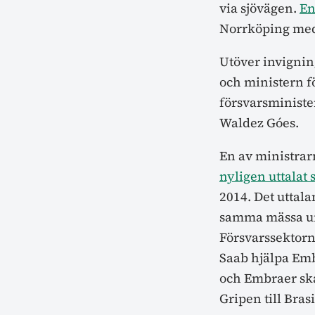
via sjövägen.
En
Norrköping med
Utöver invignin
och ministern f
försvarsministe
Waldez Góes.
En av ministrar
nyligen uttalat 
2014. Det uttal
samma mässa u
Försvarssektor
Saab hjälpa Emb
och Embraer ska 
Gripen till Bras