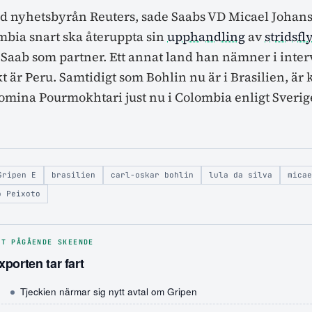
 nyhetsbyrån Reuters, sade Saabs VD Micael Johanss
mbia snart ska återuppta sin
upphandling
av
stridsfl
r Saab som partner. Ett annat land han nämner i inte
kt är Peru. Samtidigt som Bohlin nu är i Brasilien, är 
omina Pourmokhtari just nu i Colombia enligt Sveri
Gripen E
brasilien
carl-oskar bohlin
lula da silva
micae
o Peixoto
TT PÅGÅENDE SKEENDE
porten tar fart
Tjeckien närmar sig nytt avtal om Gripen