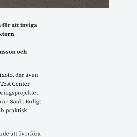
 för att inviga
ktorn
ansson och
ixoto
, där även
 Test Center
öringsprojektet
rån Saab. Enligt
ch praktisk
nde att överföra