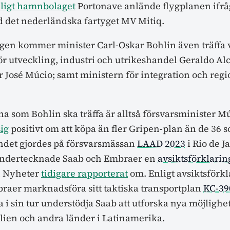
ligt hamnbolaget
Portonave anlände flygplanen ifrå
 det nederländska fartyget MV Mitiq.
gen kommer minister Carl-Oskar Bohlin även träffa 
ör utveckling, industri och utrikeshandel Geraldo Al
r José Múcio; samt ministern för integration och regi
na som Bohlin ska träffa är alltså försvarsminister M
sig
positivt om att köpa än fler Gripen-plan än de 36 
andet gjordes på försvarsmässan
LAAD 2023
i Rio de J
ndertecknade Saab och Embraer en
avsiktsförklarin
n Nyheter
tidigare rapporterat
om. Enligt avsiktsförk
raer marknadsföra sitt taktiska transportplan
KC-39
i sin tur understödja Saab att utforska nya möjligheter
ilien och andra länder i Latinamerika.