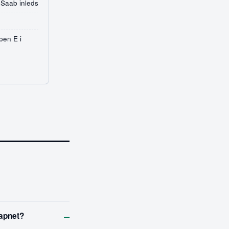
 Saab inleds
pen E i
–
vapnet?