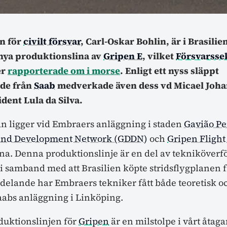
rn för
civilt försvar
, Carl-Oskar Bohlin, är i Brasilien
nya produktionslina av
Gripen E
, vilket
Försvarsse
er
rapporterade om i morse
. Enligt ett nyss släppt
de från
Saab
medverkade även dess vd Micael Joh
ident Lula da Silva.
n ligger vid Embraers anläggning i staden
Gavião Pe
and Development Network (GDDN)
och
Gripen Flight
na. Denna produktionslinje är en del av tekniköverf
 i samband med att Brasilien köpte stridsflygplanen f
elande har Embraers tekniker fått både teoretisk o
aabs anläggning i Linköping.
oduktionslinjen för
Gripen
är en milstolpe i vårt åtaga