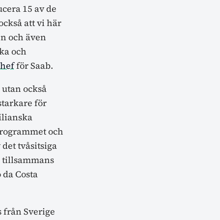
ucera 15 av de
också att vi här
en och även
ika och
hef
för Saab.
, utan också
starkare för
ilianska
nprogrammet och
det tvåsitsiga
i tillsammans
 da Costa
s från Sverige