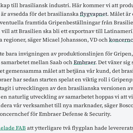
kap till brasiliansk industri. Här kommer vi att prod
 är avsedda för det brasilianska
flygvapnet
. Målet är 
ventuella framtida Gripenbeställningar från Brasili
 vill att Brasilien ska bli ett exportnav till Latinamer
ra regioner, säger Micael Johansson, VD och
koncernc
inte bara invigningen av produktionslinjen för Gripen
 samarbetet mellan Saab och
Embraer
. Det växer sig 
et gemensamma målet att betjäna vår kund, det bras
raer har sedan starten spelat en viktig roll i Gripe
agit i utvecklingen av den brasilianska versionen av 
 en naturlig utveckling av samarbetet hoppas vi att v
dera vår verksamhet till nya marknader, säger Bosco
koncernchef för Embraer Defense & Security.
elade FAB
att ytterligare två flygplan hade levererat