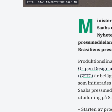
FOTO · SAAB AB/COPYRIGHT SAAB AB
M
iniste
Saabs 
Nyhet
pressmeddelan
Brasiliens pres
Produktionslina
Gripen Design 
(GFTC)
är beläg
som initierades
Saabs pressmedd
utbildning på S
– Starten av pr