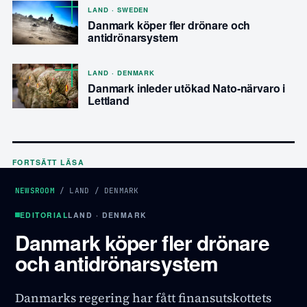
LAND · SWEDEN
Danmark köper fler drönare och
antidrönarsystem
LAND · DENMARK
Danmark inleder utökad Nato-närvaro i
Lettland
FORTSÄTT LÄSA
NEWSROOM
/
LAND
/
DENMARK
EDITORIAL
LAND · DENMARK
Danmark köper fler drönare
och antidrönarsystem
Danmarks regering har fått finansutskottets