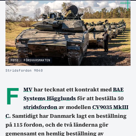
FOTO · FÖRSVARSMAKTEN
Stridsfordon 9040
F
MV
har tecknat ett kontrakt med
BAE
Systems Hägglunds
för att beställa 50
stridsfordon
av modellen
CV9035 MkIII
C
. Samtidigt har Danmark lagt en beställning
på 115 fordon, och de två länderna gör
gemensamt en hemlig beställning av