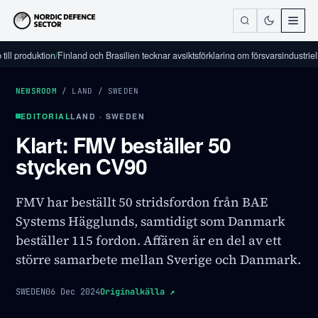
roduktion
/
Finland och Brasilien tecknar avsiktsförklaring om försvarsindustriellt sam
NEWSROOM
/
LAND
/
SWEDEN
EDITORIAL
LAND · SWEDEN
Klart: FMV beställer 50
stycken CV90
FMV har beställt 50 stridsfordon från BAE
Systems Hägglunds, samtidigt som Danmark
beställer 115 fordon. Affären är en del av ett
större samarbete mellan Sverige och Danmark.
SWEDEN
06 Dec 2024
Originalkälla
↗