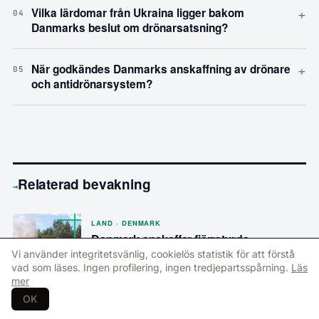
+
Vilka lärdomar från Ukraina ligger bakom
04
Danmarks beslut om drönarsatsning?
+
När godkändes Danmarks anskaffning av drönare
05
och antidrönarsystem?
Relaterad bevakning
→
LAND · DENMARK
Danmark anskaffar fjärrstyrda
minröjningsfordon
Vi använder integritetsvänlig, cookielös statistik för att förstå
vad som läses. Ingen profilering, ingen tredjepartsspårning.
Läs
mer
LAND · DENMARK
OK
Danmark inleder utökad Nato-närvaro i
Lettland