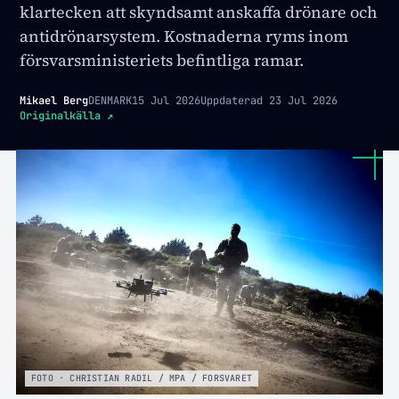
klartecken att skyndsamt anskaffa drönare och
antidrönarsystem. Kostnaderna ryms inom
försvarsministeriets befintliga ramar.
Mikael Berg
DENMARK
15 Jul 2026
Uppdaterad
23 Jul 2026
Originalkälla
↗
FOTO · CHRISTIAN RADIL / MPA / FORSVARET