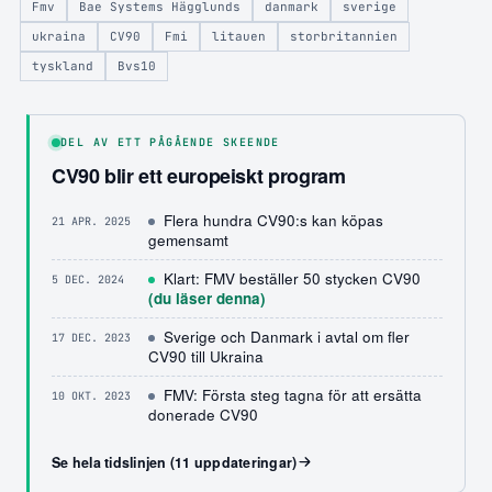
Fmv
Bae Systems Hägglunds
danmark
sverige
ukraina
CV90
Fmi
litauen
storbritannien
tyskland
Bvs10
DEL AV ETT PÅGÅENDE SKEENDE
CV90 blir ett europeiskt program
Flera hundra CV90:s kan köpas
21 APR. 2025
gemensamt
Klart: FMV beställer 50 stycken CV90
5 DEC. 2024
(du läser denna)
Sverige och Danmark i avtal om fler
17 DEC. 2023
CV90 till Ukraina
FMV: Första steg tagna för att ersätta
10 OKT. 2023
donerade CV90
Se hela tidslinjen (11 uppdateringar)