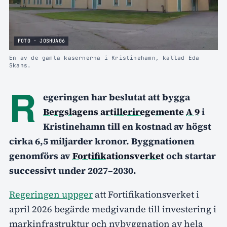
FOTO · JOSHUA06
En av de gamla kasernerna i Kristinehamn, kallad Eda
Skans.
R
egeringen har beslutat att bygga
Bergslagens artilleriregemente
A 9
i
Kristinehamn till en kostnad av högst
cirka 6,5 miljarder kronor. Byggnationen
genomförs av
Fortifikationsverket
och startar
successivt under 2027–2030.
Regeringen uppger
att Fortifikationsverket i
april 2026 begärde medgivande till investering i
markinfrastruktur och nybyggnation av hela