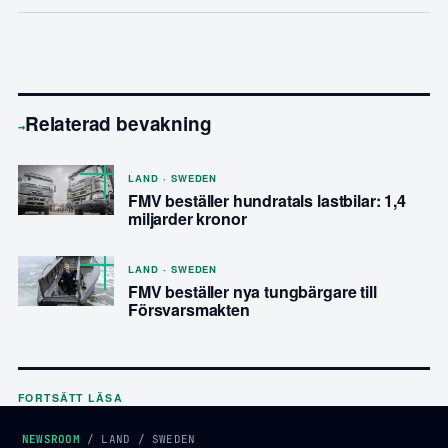
Relaterad bevakning
→
LAND · SWEDEN
FMV beställer hundratals lastbilar: 1,4
miljarder kronor
LAND · SWEDEN
FMV beställer nya tungbärgare till
Försvarsmakten
FORTSÄTT LÄSA
NEWSROOM
/
LAND
/
SWEDEN