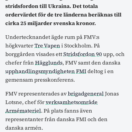
stridsfordon till Ukraina. Det totala
ordervärdet för de tre länderna beräknas till
cirka 25 miljarder svenska kronor.
Undertecknandet ägde rum på FMV:s
högkvarter
Tre Vapen
i Stockholm. På
borggården visades ett
Stridsfordon 90
upp, och
chefer från
Hägglunds
, FMV samt den danska
upphandlingsmyndigheten
FMI
deltog i en
gemensam presskonferens.
FMV representerades av
brigadgeneral
Jonas
Lotsne, chef för
verksamhetsområde
Armémateriel
. På plats fanns även
representanter från danska FMI och den
danska armén.