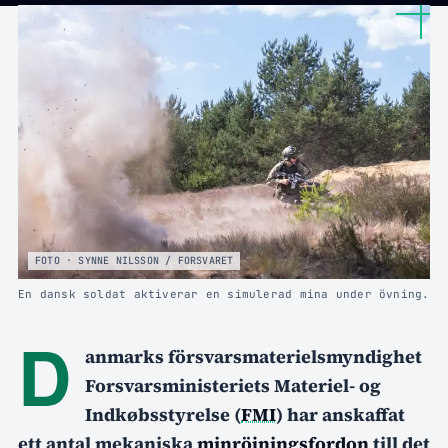
FOTO · SYNNE NILSSON / FORSVARET
En dansk soldat aktiverar en simulerad mina under övning.
D
anmarks försvarsmaterielsmyndighet
Forsvarsministeriets Materiel- og
Indkøbsstyrelse (
FMI
) har anskaffat
ett antal mekaniska
minröjningsfordon
till det