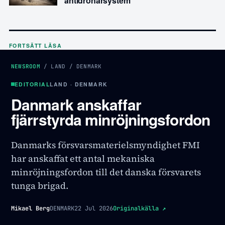
antidrönarsystem
FORTSÄTT LÄSA
NEWSROOM
/
LAND
/
DENMARK
EDITORIAL
LAND · DENMARK
Danmark anskaffar
fjärrstyrda minröjningsfordon
Danmarks försvarsmaterielsmyndighet FMI
har anskaffat ett antal mekaniska
minröjningsfordon till det danska försvarets
tunga brigad.
Mikael Berg
DENMARK
22 Jul 2026
Originalkälla
↗