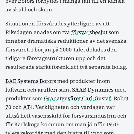
över Bofors förbyttes i många fall till en känsla
av skuld och skam.
Situationen försvårades ytterligare av att
Riksdagen enades om två
försvarsbeslut
som
innebar dramatiska reduktioner av det svenska
försvaret. I början på 2000-talet delades den
tidigare företagsstrukturen upp och det
resulterade starkt förenklat i två separata bolag.
BAE Systems Bofors
med produkter inom
luftvärn
och
artilleri
samt
SAAB Dynamics
med
produkter som
Granatgeväret Carl-Gustaf
,
Robot
70
och
AT4
. Verkligheten och vardagen var
alltså helt väsensskild för försvarsindustrin och
för Karlskoga kommun om man jämför 1970-
talets rekordår med den bistra tillvaro som