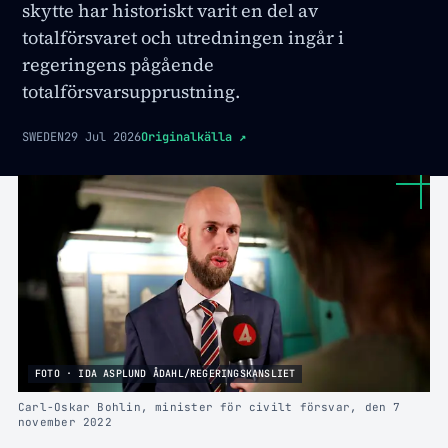
skytte har historiskt varit en del av
totalförsvaret och utredningen ingår i
regeringens pågående
totalförsvarsupprustning.
SWEDEN
29 Jul 2026
Originalkälla
↗
FOTO · IDA ASPLUND ÅDAHL/REGERINGSKANSLIET
Carl-Oskar Bohlin, minister för civilt försvar, den 7
november 2022