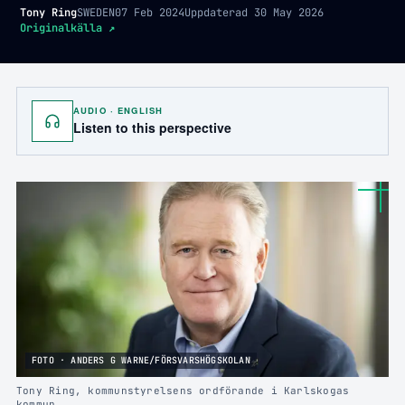
Tony Ring
SWEDEN
07 Feb 2024
Uppdaterad
30 May 2026
Originalkälla
↗
AUDIO · ENGLISH
Listen to this perspective
FOTO · ANDERS G WARNE/FÖRSVARSHÖGSKOLAN
Tony Ring, kommunstyrelsens ordförande i Karlskogas
kommun