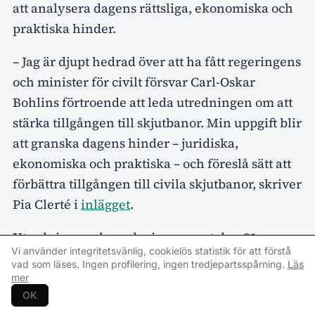
att analysera dagens rättsliga, ekonomiska och
praktiska hinder.
– Jag är djupt hedrad över att ha fått regeringens
och minister för civilt försvar Carl-Oskar
Bohlins förtroende att leda utredningen om att
stärka tillgången till skjutbanor. Min uppgift blir
att granska dagens hinder – juridiska,
ekonomiska och praktiska – och föreslå sätt att
förbättra tillgången till civila skjutbanor, skriver
Pia Clerté i
inlägget
.
Utredningen ska redovisas senast den 31
Vi använder integritetsvänlig, cookielös statistik för att förstå
augusti 2027.
vad som läses. Ingen profilering, ingen tredjepartsspårning.
Läs
mer
OK